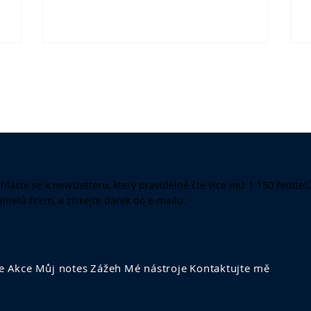
oho
zník
ci
válit
ihlaste se k newsletteru, který pravidelně čte více než 1 150 ředitel
jitelů firem, a získejte dárek do e-mailu.
e
Akce
Můj notes
Zážeh
Mé nástroje
Kontaktujte mě