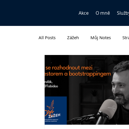
Akce
O mně
Služb
All Posts
Zážeh
Můj Notes
Str