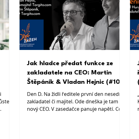
Jak hladce předat funkce ze
zakladatele na CEO: Martin
Štěpáník & Vladan Hejnic (#101)
i
Den D. Na židli ředitele první den nesedí
růstem,
zakladatel či majitel. Ode dneška je tam
nový CEO. V zasedačce panuje napětí. Co
blémy.
očekávat?
lán a
ane k