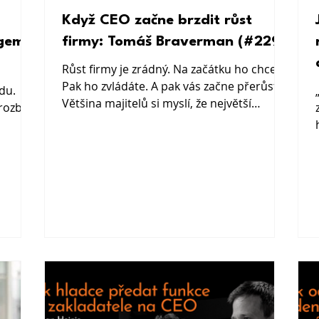
Když CEO začne brzdit růst
gem:
firmy: Tomáš Braverman (#229)
Růst firmy je zrádný. Na začátku ho chcete.
Pak ho zvládáte. A pak vás začne přerůstat.
du.
Většina majitelů si myslí, že největší
rozbít
problém je málo obchodních příležitostí,
slabý tým nebo špatná strategie. Jenže v
určité fázi se problém přesune jinam. Blíž.
Nepříjemně blízko. Do vás.