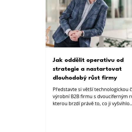
Jak oddělit operativu od
strategie a nastartovat
dlouhodobý růst firmy
Představte si větší technologickou č
výrobní B2B firmu s dvouciferným 
kterou brzdí právě to, co ji vyšvihlo
nahoru: schopnost rychle řešit pro
Obchodní ředitel každý měsíc sedí s
vedením nad tabulkami, obhajuje p
slibuje, že příští čtvrtletí se už dost