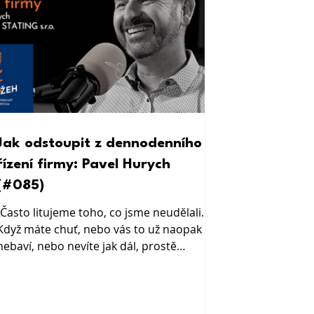
Jak odstoupit z dennodenního
řízení firmy: Pavel Hurych
(#085)
„Často litujeme toho, co jsme neudělali.
Když máte chuť, nebo vás to už naopak
nebaví, nebo nevíte jak dál, prostě
mrkněte do firmy...