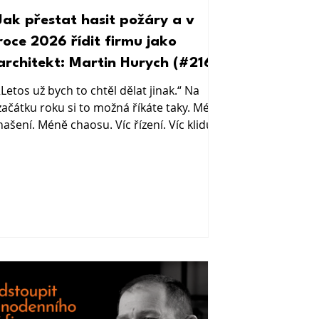
Jak přestat hasit požáry a v
roce 2026 řídit firmu jako
architekt: Martin Hurych (#216)
„Letos už bych to chtěl dělat jinak.“ Na
začátku roku si to možná říkáte taky. Méně
hašení. Méně chaosu. Víc řízení. Víc klidu v
hlavě.