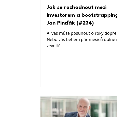
Jak se rozhodnout mezi
investorem a bootstrappin
Jan Pinďák (#234)
AI vás může posunout o roky dopře
Nebo vás během pár měsíců úplně 
zevnitř.