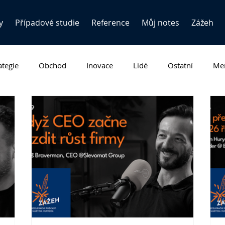
y
Případové studie
Reference
Můj notes
Zážeh
ategie
Obchod
Inovace
Lidé
Ostatní
Men