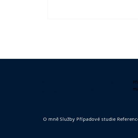
dlouhodobým tématům. Jenže do t
přijde zpožděná dodávka, velký záka
chce nové podmínky, dva obchodní
odcházejí a marketing potřebuje sch
rozpočet.
Odebírejte mé novinky,
Př
ma
ať vám nic neunikne
O mně
Služby
Případové studie
Referenc