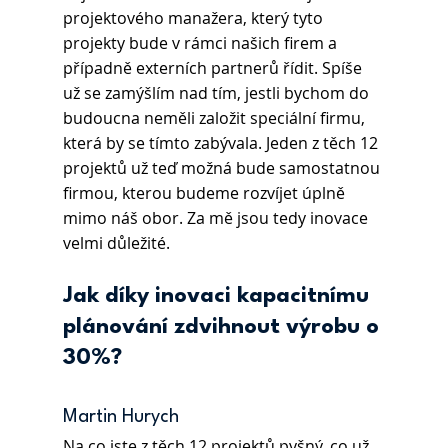
projektového manažera, který tyto 
projekty bude v rámci našich firem a 
případně externích partnerů řídit. Spíše 
už se zamýšlím nad tím, jestli bychom do 
budoucna neměli založit speciální firmu, 
která by se tímto zabývala. Jeden z těch 12 
projektů už teď možná bude samostatnou 
firmou, kterou budeme rozvíjet úplně 
mimo náš obor. Za mě jsou tedy inovace 
velmi důležité.
Jak díky inovaci kapacitnímu 
plánování zdvihnout výrobu o 
30%?
Martin Hurych 
Na co jste z těch 12 projektů pyšný, co už 