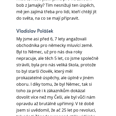
bob z Jamajky? Tím nesnižuji ten úspěch, 
mě jen zajímá třeba pro lidi, kteří chtějí jít 
do světa, na co se mají připravit.
Vladislav Polášek 
My jsme asi před 6, 7 lety angažovali 
obchodníka pro německy mluvící země. 
Byl to Němec, už pro nás dva roky 
nepracuje, ale těch 5 let, co jsme společně 
strávili, byla pro nás veliká škola, protože 
to byl starší člověk, který měl 
prokazatelné úspěchy, ale úplně v jiném 
oboru. I díky tomu, že byl Němec, tak si 
toho za prvé i k zákazníkům dokázal 
dovolit více než my Češi, ale byl vůči nám 
opravdu až brutálně upřímný. V té době 
jsem si uvědomil, že ač 25 let po revoluci, 