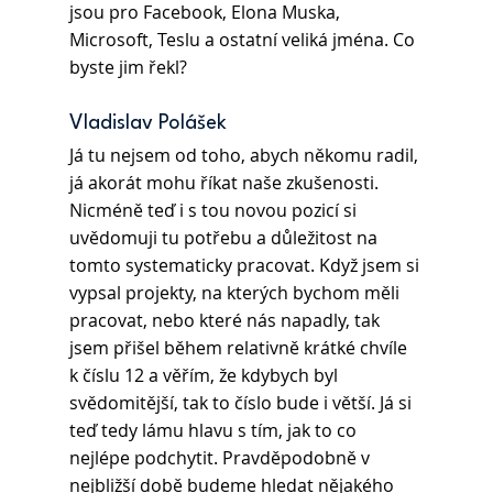
jsou pro Facebook, Elona Muska, 
Microsoft, Teslu a ostatní veliká jména. Co 
byste jim řekl?
Vladislav Polášek 
Já tu nejsem od toho, abych někomu radil, 
já akorát mohu říkat naše zkušenosti. 
Nicméně teď i s tou novou pozicí si 
uvědomuji tu potřebu a důležitost na 
tomto systematicky pracovat. Když jsem si 
vypsal projekty, na kterých bychom měli 
pracovat, nebo které nás napadly, tak 
jsem přišel během relativně krátké chvíle 
k číslu 12 a věřím, že kdybych byl 
svědomitější, tak to číslo bude i větší. Já si 
teď tedy lámu hlavu s tím, jak to co 
nejlépe podchytit. Pravděpodobně v 
nejbližší době budeme hledat nějakého 