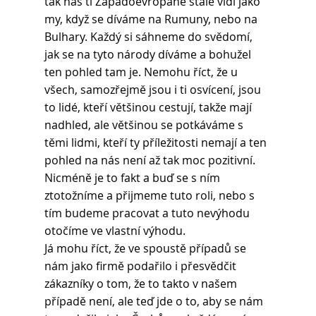
tak nás ti Západoevropané stále vidí jako 
my, když se díváme na Rumuny, nebo na 
Bulhary. Každý si sáhneme do svědomí, 
jak se na tyto národy díváme a bohužel 
ten pohled tam je. Nemohu říct, že u 
všech, samozřejmě jsou i ti osvícení, jsou 
to lidé, kteří většinou cestují, takže mají 
nadhled, ale většinou se potkáváme s 
těmi lidmi, kteří ty příležitosti nemají a ten 
pohled na nás není až tak moc pozitivní. 
Nicméně je to fakt a buď se s ním 
ztotožníme a přijmeme tuto roli, nebo s 
tím budeme pracovat a tuto nevýhodu 
otočíme ve vlastní výhodu.
Já mohu říct, že ve spoustě případů se 
nám jako firmě podařilo i přesvědčit 
zákazníky o tom, že to takto v našem 
případě není, ale teď jde o to, aby se nám 