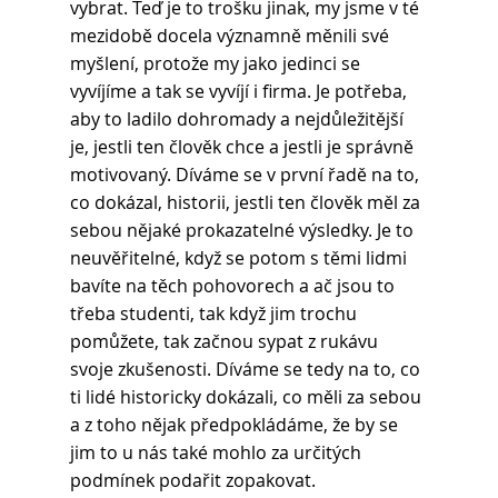
vybrat. Teď je to trošku jinak, my jsme v té 
mezidobě docela významně měnili své 
myšlení, protože my jako jedinci se 
vyvíjíme a tak se vyvíjí i firma. Je potřeba, 
aby to ladilo dohromady a nejdůležitější 
je, jestli ten člověk chce a jestli je správně 
motivovaný. Díváme se v první řadě na to, 
co dokázal, historii, jestli ten člověk měl za 
sebou nějaké prokazatelné výsledky. Je to 
neuvěřitelné, když se potom s těmi lidmi 
bavíte na těch pohovorech a ač jsou to 
třeba studenti, tak když jim trochu 
pomůžete, tak začnou sypat z rukávu 
svoje zkušenosti. Díváme se tedy na to, co 
ti lidé historicky dokázali, co měli za sebou 
a z toho nějak předpokládáme, že by se 
jim to u nás také mohlo za určitých 
podmínek podařit zopakovat.