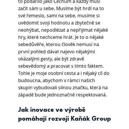
to podařilo jako Čechům a každý musí 
začít sám u sebe. Musíme být hrdí na to 
své řemeslo, sami na sebe, musíme si 
uvědomit svoji hodnotu a zbytečně se 
neohýbat, nepodlézat a nepřijímat nějaké 
hry, které nechceme hrát. Je to o nějaké 
sebedůvěře, kterou člověk nemusí na 
první pohled dávat najevo nějakými 
okázalými gesty, ale být zdravě 
sebevědomý a pracovat s tímto faktem. 
Tohle je moje osobní cesta a i nějaký cíl do 
budoucna, abychom v rámci našich 
skupin vybudovali silnou značku, která na 
západě bude jednoznačně respektovaná.
Jak inovace ve výrobě 
pomáhají rozvoji Kaňák Group