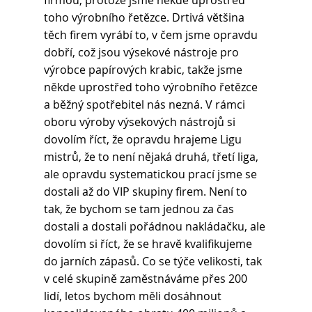
firmou, protože jsme někde uprostřed 
toho výrobního řetězce. Drtivá většina 
těch firem vyrábí to, v čem jsme opravdu 
dobří, což jsou výsekové nástroje pro 
výrobce papírových krabic, takže jsme 
někde uprostřed toho výrobního řetězce 
a běžný spotřebitel nás nezná. V rámci 
oboru výroby výsekových nástrojů si 
dovolím říct, že opravdu hrajeme Ligu 
mistrů, že to není nějaká druhá, třetí liga, 
ale opravdu systematickou prací jsme se 
dostali až do VIP skupiny firem. Není to 
tak, že bychom se tam jednou za čas 
dostali a dostali pořádnou nakládačku, ale 
dovolím si říct, že se hravě kvalifikujeme 
do jarních zápasů. Co se týče velikosti, tak 
v celé skupině zaměstnáváme přes 200 
lidí, letos bychom měli dosáhnout 