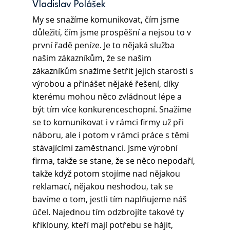
Vladislav Polášek
My se snažíme komunikovat, čím jsme 
důležití, čím jsme prospěšní a nejsou to v 
první řadě peníze. Je to nějaká služba 
našim zákazníkům, že se našim 
zákazníkům snažíme šetřit jejich starosti s 
výrobou a přinášet nějaké řešení, díky 
kterému mohou něco zvládnout lépe a 
být tím více konkurenceschopní. Snažíme 
se to komunikovat i v rámci firmy už při 
náboru, ale i potom v rámci práce s těmi 
stávajícími zaměstnanci. Jsme výrobní 
firma, takže se stane, že se něco nepodaří, 
takže když potom stojíme nad nějakou 
reklamací, nějakou neshodou, tak se 
bavíme o tom, jestli tím naplňujeme náš 
účel. Najednou tím odzbrojíte takové ty 
křiklouny, kteří mají potřebu se hájit, 