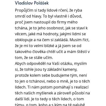
Vladislav Polášek 
Propůjčím si tady lidové rčení, že ryba 
smrdí od hlavy. To byl vlastně i důvod, 
proč jsem nastoupil do firmy mého 
tchána, je to jeho osobnost, jak se staví k 
věcem, jaké má hodnoty, jakými lidmi se 
obklopuje a na čem si zakládá. Musím říct, 
že je mi to velmi blízké a já jsem se od 
takového člověka chtěl učit a mám štěstí v 
tom, že se stále učím.
Abych odpověděl na Vaši otázku, myslím 
si, že tohle jsou ty základní kameny, 
protože kolem sebe budujeme tým, není 
to jen o tchánovi, nebo o mně, je to o těch 
lidech. Ti nám potom pomáhají s realizací 
těch našich myšlenek a zároveň působí na 
další lidi. Je to tedy o těch lidech, o tom 
týmu, o tom, koho a s kým na té palubě 