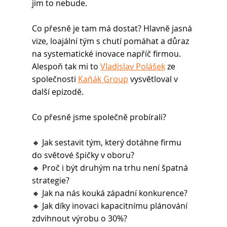
jim to nebude.
Co přesně je tam má dostat? Hlavně jasná 
vize, loajální tým s chutí pomáhat a důraz 
na systematické inovace napříč firmou. 
Alespoň tak mi to 
Vladislav Polášek
 ze 
společnosti 
Kaňák Group
 vysvětloval v 
další epizodě.
Co přesně jsme společně probírali?
🔸 Jak sestavit tým, který dotáhne firmu 
do světové špičky v oboru?
🔸 Proč i být druhým na trhu není špatná 
strategie?
🔸 Jak na nás kouká západní konkurence?
🔸 Jak díky inovaci kapacitnímu plánování 
zdvihnout výrobu o 30%?