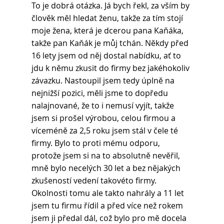
To je dobrá otázka. Já bych řekl, za vším by 
člověk měl hledat ženu, takže za tím stojí 
moje žena, která je dcerou pana Kaňáka, 
takže pan Kaňák je můj tchán. Někdy před 
16 lety jsem od něj dostal nabídku, ať to 
jdu k němu zkusit do firmy bez jakéhokoliv 
závazku. Nastoupil jsem tedy úplně na 
nejnižší pozici, měli jsme to dopředu 
nalajnované, že to i nemusí vyjít, takže 
jsem si prošel výrobou, celou firmou a 
víceméně za 2,5 roku jsem stál v čele té 
firmy. Bylo to proti mému odporu, 
protože jsem si na to absolutně nevěřil, 
mně bylo necelých 30 let a bez nějakých 
zkušeností vedení takovéto firmy. 
Okolnosti tomu ale takto nahrály a 11 let 
jsem tu firmu řídil a před více než rokem 
jsem ji předal dál, což bylo pro mě docela 