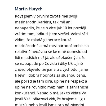
Martin Hurych 
Když jsem v prvním životě měl svoji 
mezinárodní kariéru, tak mě ani 
nenapadlo, že se o více jak 10 let později 
vrátím tam, odkud jsem vzešel. Velmi rád 
vidím, že mladá generace kouká 
mezinárodně a má mezinárodní ambice a 
relativně nedávno se ke mně doneslo od 
lidí mladších než já, ale už zkušených, že 
se na západě po Covidu i díky Ukrajině 
znovu objevilo, že jsme ti z východu. Jsme 
ti levní, dobrá hodnota za slušnou cenu, 
ale pořád je tam díra, úplně ne respekt a 
úplně ne rovnítko mezi námi a zahraniční 
konkurencí. Napadlo mě, jak to vidíte Vy, 
jestli Vaši zákazníci vidí, že hrajeme Ligu 
mistrů, nebo jestli jsme pro ně závodní 