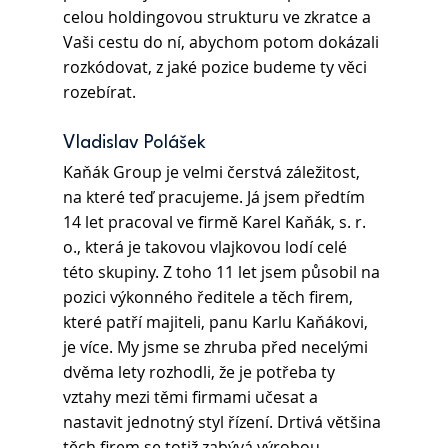
celou holdingovou strukturu ve zkratce a 
Vaši cestu do ní, abychom potom dokázali 
rozkódovat, z jaké pozice budeme ty věci 
rozebírat.
Vladislav Polášek 
Kaňák Group je velmi čerstvá záležitost, 
na které teď pracujeme. Já jsem předtím 
14 let pracoval ve firmě Karel Kaňák, s. r. 
o., která je takovou vlajkovou lodí celé 
této skupiny. Z toho 11 let jsem působil na 
pozici výkonného ředitele a těch firem, 
které patří majiteli, panu Karlu Kaňákovi, 
je více. My jsme se zhruba před necelými 
dvěma lety rozhodli, že je potřeba ty 
vztahy mezi těmi firmami učesat a 
nastavit jednotný styl řízení. Drtivá většina 
těch firem se totiž zabývá výrobou 