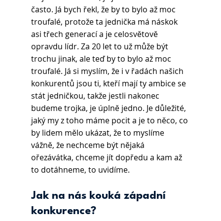
často. Já bych řekl, že by to bylo až moc 
troufalé, protože ta jednička má náskok 
asi třech generací a je celosvětově 
opravdu lídr. Za 20 let to už může být 
trochu jinak, ale teď by to bylo až moc 
troufalé. Já si myslím, že i v řadách našich 
konkurentů jsou ti, kteří mají ty ambice se 
stát jedničkou, takže jestli nakonec 
budeme trojka, je úplně jedno. Je důležité, 
jaký my z toho máme pocit a je to něco, co 
by lidem mělo ukázat, že to myslíme 
vážně, že nechceme být nějaká 
ořezávátka, chceme jít dopředu a kam až 
to dotáhneme, to uvidíme.
Jak na nás kouká západní 
konkurence?