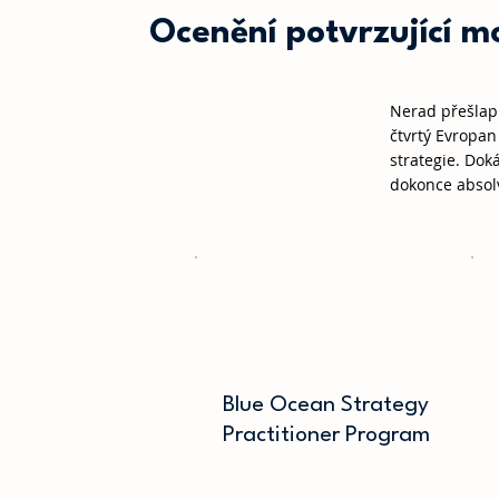
Ocenění potvrzující mo
Nerad přešlapu
čtvrtý Evropan
strategie. Doká
dokonce absolv
Blue Ocean Strategy
Practitioner Program