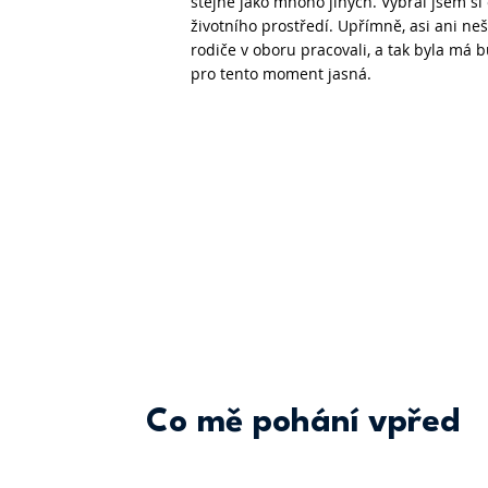
stejně jako mnoho jiných. Vybral jsem si
životního prostředí. Upřímně, asi ani neš
rodiče v oboru pracovali, a tak byla má
pro tento moment jasná.
Co mě pohání vpřed