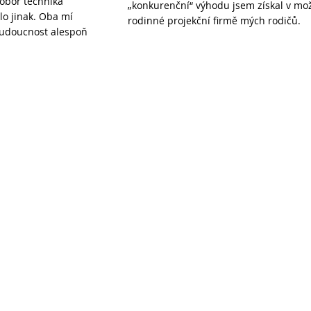
 obor technika
„konkurenční“ výhodu jsem získal v mož
lo jinak. Oba mí
rodinné projekční firmě mých rodičů.
 budoucnost alespoň