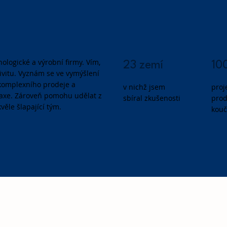
ologické a výrobní firmy. Vím,
23 zemí
10
tivitu. Vyznám se ve vymýšlení
í komplexního prodeje a
v nichž jsem
proj
raxe. Zároveň pomohu udělat z
sbíral zkušenosti
prodá
věle šlapající tým.
kouč