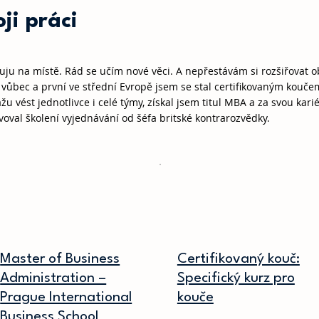
ji práci
ju na místě. Rád se učím nové věci. A nepřestávám si rozšiřovat ob
 vůbec a první ve střední Evropě jsem se stal certifikovaným kouč
žu vést jednotlivce i celé týmy, získal jsem titul MBA a za svou kari
oval školení vyjednávání od šéfa britské kontrarozvědky.
Master of Business
Certifikovaný kouč:
Administration –
Specifický kurz pro
Prague International
kouče
Business School