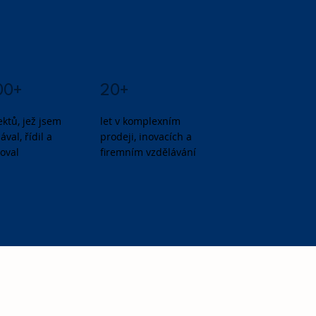
20+
00+
let v komplexním
ektů, jež jsem
prodeji, inovacích a
val, řídil a
firemním vzdělávání
oval