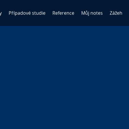
y
Případové studie
Reference
Můj notes
Zážeh