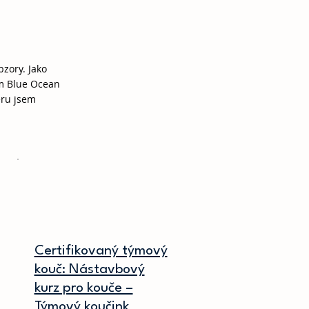
zory. Jako
em Blue Ocean
éru jsem
Certifikovaný týmový
kouč: Nástavbový
kurz pro kouče –
Týmový koučink