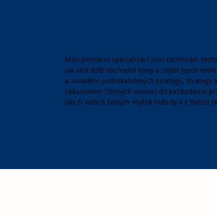
Mou primární specializací jsou technické, techn
jak vést B2B obchodní týmy a zvýšit jejich efek
a zavádění podnikatelských strategií, strategi
zákazníkem řízených inovací do každodenní p
vás či vašich šedých myšek hvězdy a z hvězd sk