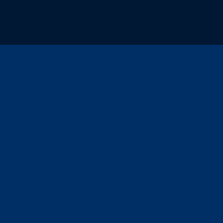
Jak postavit
obchodní tým pro
zahraniční expanzi