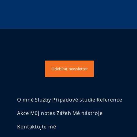
Odebírejte mé novinky,
ať vám nic neunikne
Odebírat newsletter
O mně
Služby
Případové studie
Reference
Akce
Můj notes
Zážeh
Mé nástroje
Kontaktujte mě