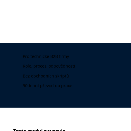
Pro technické B2B firmy
Role, proces, odpovědnosti
Bez obchodních skriptů
90denní převod do praxe