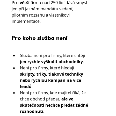
Pro 
větší 
firmu nad 250 lidí dává smysl 
jen při jasném mandátu vedení, 
pilotním rozsahu a vlastníkovi 
implementace.
Pro koho služba není
Služba není pro firmy, které chtějí 
jen rychle vyškolit obchodníky
.
Není pro firmy, které hledají 
skripty, triky, tlakové techniky 
nebo rychlou kampaň na více 
leadů
.
Není pro firmy, kde majitel říká, že 
chce obchod předat, 
ale ve 
skutečnosti nechce předat žádné 
rozhodnutí
.