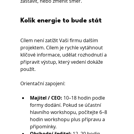
zastavit, nebo změnit směr.
Kolik energie to bude stát
Cílem není zatížit Vaši firmu dalším 
projektem. Cílem je rychle vytáhnout 
klíčové informace, udělat rozhodnutí a 
připravit výstup, který vedení dokáže 
použít.
Orientační zapojení:
Majitel / CEO:
 10–18 hodin podle 
formy dodání. Pokud se účastní 
hlavního workshopu, počítejte 6–8 
hodin workshopu plus přípravu a 
připomínky.
Obchodní ředitel:
 12–20 hodin. 