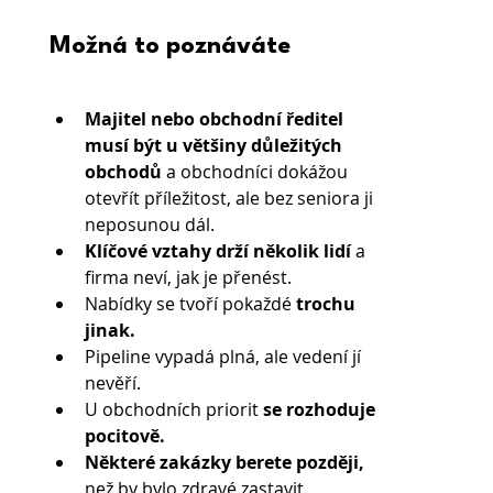
Možná to poznáváte
Majitel nebo obchodní ředitel 
musí být u většiny důležitých 
obchodů
 a obchodníci dokážou 
otevřít příležitost, ale bez seniora ji 
neposunou dál.
Klíčové vztahy drží několik lidí
 a 
firma neví, jak je přenést.
Nabídky se tvoří pokaždé
 trochu 
jinak.
Pipeline vypadá plná, ale vedení jí 
nevěří.
U obchodních priorit 
se rozhoduje 
pocitově.
Některé zakázky berete později,
než by bylo zdravé zastavit.