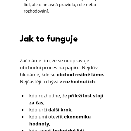
lidí, ale o nejasná pravidla, role nebo
rozhodování.
Jak to funguje
Začínáme tím, že se neopravuje 
obchodní proces na papíře. Nejdřív 
hledáme, kde se 
obchod reálně láme.
Nejčastěji to bývá v 
rozhodnutích
:
kdo rozhodne, že 
příležitost stojí 
za čas
,
kdo určí 
další krok,
kdo umí otevřít 
ekonomiku 
hodnoty
,
kdo zapojí 
technické lidi
,