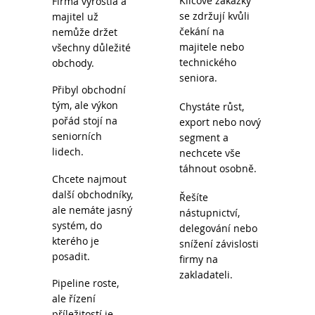
Klíčové zakázky
Firma vyrostla a
se zdržují kvůli
majitel už
čekání na
nemůže držet
majitele nebo
všechny důležité
technického
obchody.
seniora.
Přibyl obchodní
tým, ale výkon
Chystáte růst,
pořád stojí na
export nebo nový
seniorních
segment a
lidech.
nechcete vše
táhnout osobně.
Chcete najmout
další obchodníky,
Řešíte
ale nemáte jasný
nástupnictví,
systém, do
delegování nebo
kterého je
snížení závislosti
posadit.
firmy na
zakladateli.
Pipeline roste,
ale řízení
příležitostí je