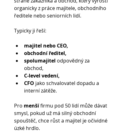
straně zákazníka a obchod, který vyrostl 
organicky z práce majitele, obchodního 
ředitele nebo seniorních lidí.
Typicky ji řeší:
majitel nebo CEO,
obchodní ředitel,
spolumajitel 
odpovědný za 
obchod,
C-level vedení,
CFO 
jako schvalovatel dopadu a 
interní zátěže.
Pro 
menší 
firmu pod 50 lidí může dávat 
smysl, pokud už má silný obchodní 
spouštěč, chce růst a majitel je očividné 
úzké hrdlo. 