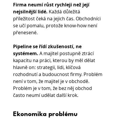
Firma neumí růst rychleji než její 
nejsilnější lidé.
 Každá důležitá 
příležitost čeká na jejich čas. Obchodníci 
se učí pomalu, protože know-how není 
přenesené. 
Pipeline se řídí zkušeností, ne 
systémem. 
A majitel postupně ztrácí 
kapacitu na práci, kterou by měl dělat 
hlavně on: strategii, lidi, klíčová 
rozhodnutí a budoucnost firmy. Problém 
není v tom, že majitel je v obchodě. 
Problém je v tom, že bez něj obchod 
často neumí udělat další krok.
Ekonomika problému