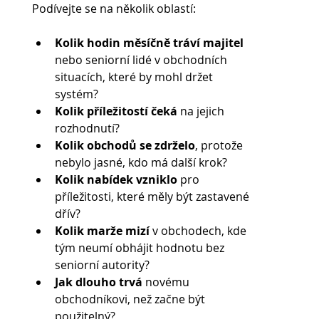
Podívejte se na několik oblastí:
Kolik hodin měsíčně tráví majitel
nebo seniorní lidé v obchodních 
situacích, které by mohl držet 
systém?
Kolik příležitostí čeká 
na jejich 
rozhodnutí?
Kolik obchodů se zdrželo
, protože 
nebylo jasné, kdo má další krok?
Kolik nabídek vzniklo 
pro 
příležitosti, které měly být zastavené 
dřív?
Kolik marže mizí
 v obchodech, kde 
tým neumí obhájit hodnotu bez 
seniorní autority?
Jak dlouho trvá 
novému 
obchodníkovi, než začne být 
použitelný?