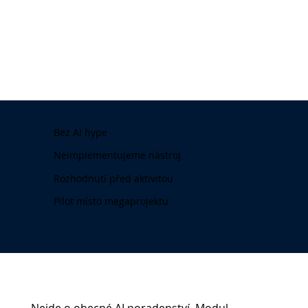
Bez AI hype
Neimplementujeme nástroj
Rozhodnutí před aktivitou
Pilot místo megaprojektu