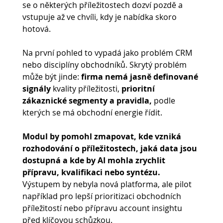
se o některých příležitostech dozví pozdě a 
vstupuje až ve chvíli, kdy je nabídka skoro 
hotová.
Na první pohled to vypadá jako problém CRM 
nebo disciplíny obchodníků. Skrytý problém 
může být jinde: 
firma nemá jasně definované 
signály
 kvality příležitosti, 
prioritní 
zákaznické segmenty a pravidla, 
podle 
kterých se má obchodní energie řídit.
Modul by pomohl zmapovat, kde vzniká 
rozhodování o příležitostech, jaká data jsou 
dostupná a kde by AI mohla zrychlit 
přípravu, kvalifikaci nebo syntézu. 
Výstupem by nebyla nová platforma, ale pilot 
například pro lepší prioritizaci obchodních 
příležitostí nebo přípravu account insightu 
před klíčovou schůzkou.