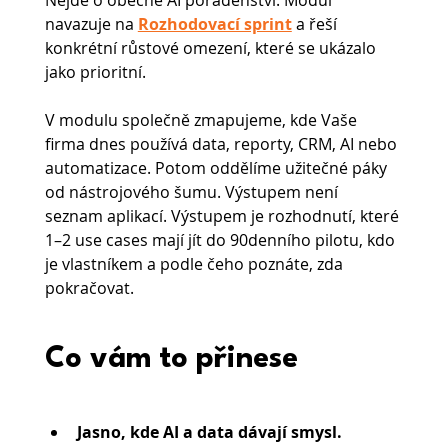
Nejde o obecné AI poradenství. Modul 
navazuje na 
Rozhodovací sprint
a řeší 
konkrétní růstové omezení, které se ukázalo 
jako prioritní.
V modulu společně zmapujeme, kde Vaše 
firma dnes používá data, reporty, CRM, AI nebo 
automatizace. Potom oddělíme užitečné páky 
od nástrojového šumu. Výstupem není 
seznam aplikací. Výstupem je rozhodnutí, které 
1–2 use cases mají jít do 90denního pilotu, kdo 
je vlastníkem a podle čeho poznáte, zda 
pokračovat.
Co vám to přinese
Jasno, kde AI a data dávají smysl. 