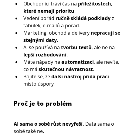
Obchodníci tráví čas na 
příležitostech, 
které nemají prioritu
.
Vedení pořád 
ručně skládá podklady
 z 
tabulek, e-mailů a porad.
Marketing, obchod a delivery 
nepracují se 
stejnými daty
.
AI se používá na 
tvorbu textů
, ale ne na 
lepší rozhodování
.
Máte nápady na 
automatizaci
, ale nevíte, 
co má 
skutečnou návratnost
.
Bojíte se, že 
další nástroj přidá práci
místo úspory.
Proč je to problém
AI sama o sobě růst nevyřeší.
 Data sama o 
sobě také ne.