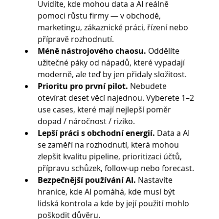
Uvidíte, kde mohou data a AI reálně 
pomoci růstu firmy — v obchodě, 
marketingu, zákaznické práci, řízení nebo 
přípravě rozhodnutí.
Méně nástrojového chaosu. 
Oddělíte 
užitečné páky od nápadů, které vypadají 
moderně, ale teď by jen přidaly složitost.
Prioritu pro první pilot.
 Nebudete 
otevírat deset věcí najednou. Vyberete 1–2 
use cases, které mají nejlepší poměr 
dopad / náročnost / riziko.
Lepší práci s obchodní energií. 
Data a AI 
se zaměří na rozhodnutí, která mohou 
zlepšit kvalitu pipeline, prioritizaci účtů, 
přípravu schůzek, follow-up nebo forecast.
Bezpečnější používání AI. 
Nastavíte 
hranice, kde AI pomáhá, kde musí být 
lidská kontrola a kde by její použití mohlo 
poškodit důvěru.