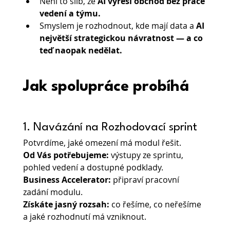
Není to slib, že 
AI vyřeší obchod bez práce 
vedení a týmu. 
Smyslem je rozhodnout, kde mají data a 
AI 
největší strategickou návratnost — a co 
teď naopak nedělat.
Jak spolupráce probíhá
1. Navázání na Rozhodovací sprint
Potvrdíme, jaké omezení má modul řešit.
Od Vás potřebujeme:
 výstupy ze sprintu, 
pohled vedení a dostupné podklady.
Business Accelerator:
 připraví pracovní 
zadání modulu.
Získáte jasný rozsah: 
co řešíme, co neřešíme 
a jaké rozhodnutí má vzniknout.