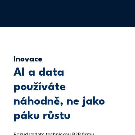
Inovace
AI a data
používáte
náhodně, ne jako
páku růstu
Pokud vedete technickou B2B firmu,