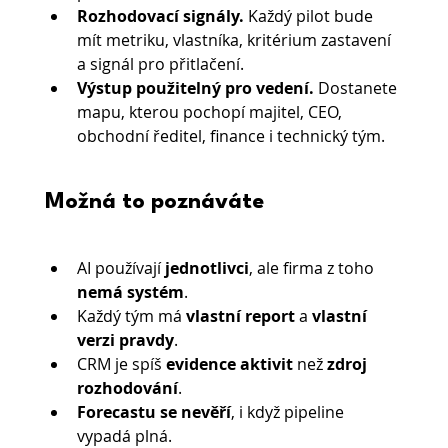
Rozhodovací signály. 
Každý pilot bude 
mít metriku, vlastníka, kritérium zastavení 
a signál pro přitlačení.
Výstup použitelný pro vedení. 
Dostanete 
mapu, kterou pochopí majitel, CEO, 
obchodní ředitel, finance i technický tým.
Možná to poznáváte
AI používají 
jednotlivci
, ale firma z toho 
nemá systém
.
Každý tým má 
vlastní report
 a 
vlastní 
verzi pravdy
.
CRM je spíš 
evidence aktivit
 než 
zdroj 
rozhodování
.
Forecastu se nevěří
, i když pipeline 
vypadá plná.