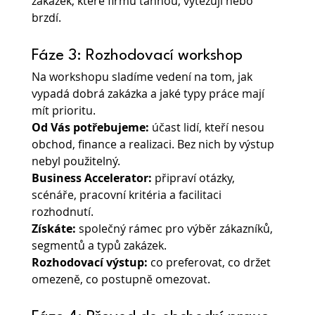
zakázek, které firmu táhnou, vytěžují nebo 
brzdí.
Fáze 3: Rozhodovací workshop
Na workshopu sladíme vedení na tom, jak 
vypadá dobrá zakázka a jaké typy práce mají 
mít prioritu.
Od Vás potřebujeme: 
účast lidí, kteří nesou 
obchod, finance a realizaci. Bez nich by výstup 
nebyl použitelný.
Business Accelerator:
 připraví otázky, 
scénáře, pracovní kritéria a facilitaci 
rozhodnutí.
Získáte:
 společný rámec pro výběr zákazníků, 
segmentů a typů zakázek.
Rozhodovací výstup:
 co preferovat, co držet 
omezeně, co postupně omezovat.