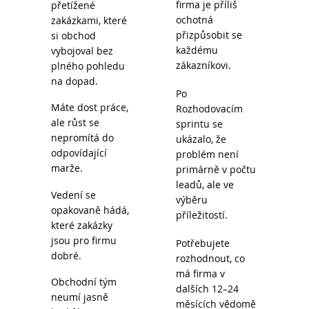
firma je příliš
přetížené
ochotná
zakázkami, které
přizpůsobit se
si obchod
každému
vybojoval bez
zákazníkovi.
plného pohledu
na dopad.
Po
Máte dost práce,
Rozhodovacím
ale růst se
sprintu se
nepromítá do
ukázalo, že
odpovídající
problém není
marže.
primárně v počtu
leadů, ale ve
Vedení se
výběru
opakovaně hádá,
příležitostí.
které zakázky
jsou pro firmu
Potřebujete
dobré.
rozhodnout, co
má firma v
Obchodní tým
dalších 12–24
neumí jasně
měsících vědomě