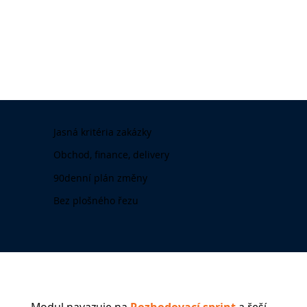
Jasná kritéria zakázky
Obchod, finance, delivery
90denní plán změny
Bez plošného řezu