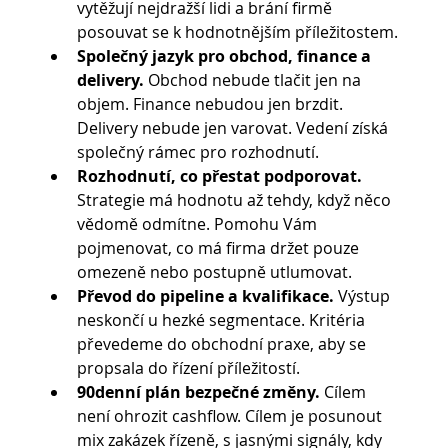
vytěžují nejdražší lidi a brání firmě 
posouvat se k hodnotnějším příležitostem.
Společný jazyk pro obchod, finance a 
delivery.
 Obchod nebude tlačit jen na 
objem. Finance nebudou jen brzdit. 
Delivery nebude jen varovat. Vedení získá 
společný rámec pro rozhodnutí.
Rozhodnutí, co přestat podporovat. 
Strategie má hodnotu až tehdy, když něco 
vědomě odmítne. Pomohu Vám 
pojmenovat, co má firma držet pouze 
omezeně nebo postupně utlumovat.
Převod do pipeline a kvalifikace. 
Výstup 
neskončí u hezké segmentace. Kritéria 
převedeme do obchodní praxe, aby se 
propsala do řízení příležitostí.
90denní plán bezpečné změny. 
Cílem 
není ohrozit cashflow. Cílem je posunout 
mix zakázek řízeně, s jasnými signály, kdy 