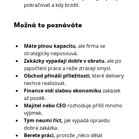
pokračovat a kdy brzdit.
Možná to poznáváte
Máte plnou kapacitu
, ale firma se 
strategicky neposouvá.
Zakázky vypadají dobře v obratu
, ale po 
započtení práce a režie ztrácejí smysl.
Obchod přináší příležitosti
, které delivery 
nechce realizovat.
Finance vidí slabou ekonomiku 
zakázek 
až pozdě.
Majitel nebo CEO 
rozhoduje příliš mnoho 
výjimek.
Tým neumí říct, 
jak vypadá opravdu 
dobrá zakázka.
Berete práci, 
protože „něco dělat 