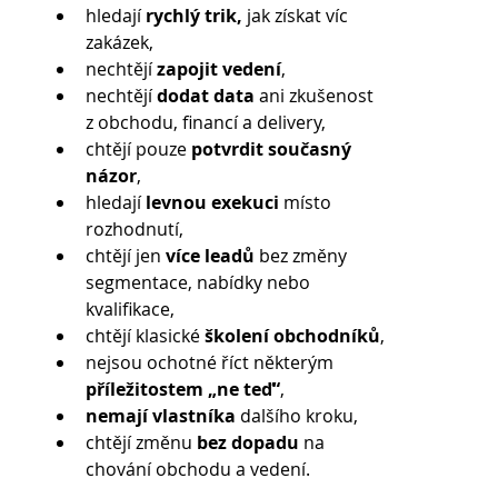
hledají 
rychlý trik,
 jak získat víc 
zakázek,
nechtějí 
zapojit vedení
,
nechtějí
 dodat data 
ani zkušenost 
z obchodu, financí a delivery,
chtějí pouze
 potvrdit současný 
názor
,
hledají 
levnou exekuci
 místo 
rozhodnutí,
chtějí jen 
více leadů 
bez změny 
segmentace, nabídky nebo 
kvalifikace,
chtějí klasické 
školení obchodníků
,
nejsou ochotné říct některým
příležitostem „ne teď“
,
nemají vlastníka
 dalšího kroku,
chtějí změnu
 bez dopadu
 na 
chování obchodu a vedení.