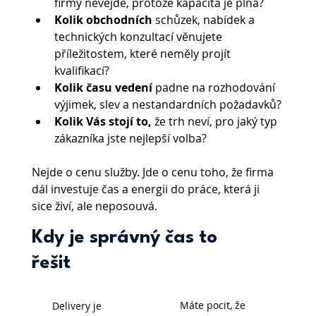
firmy nevejde, protože kapacita je plná?
Kolik obchodních 
schůzek, nabídek a 
technických konzultací věnujete 
příležitostem, které neměly projít 
kvalifikací?
Kolik času vedení 
padne na rozhodování 
výjimek, slev a nestandardních požadavků?
Kolik Vás stojí to,
 že trh neví, pro jaký typ 
zákazníka jste nejlepší volba?
Nejde o cenu služby. Jde o cenu toho, že firma 
dál investuje čas a energii do práce, která ji 
sice živí, ale neposouvá.
Kdy je správný čas to
řešit
Máte pocit, že
Delivery je