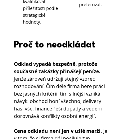
kvalifikovat
preferovat.
příležitosti podle
strategické
hodnoty.
Proč to neodkládat
Odklad vypadá bezpečně, protože 
současné zakázky přinášejí peníze. 
Jenže zároveň udržují stejný vzorec 
rozhodování. Čím déle firma bere práci 
bez jasných kritérií, tím silnější vzniká 
návyk: obchod honí všechno, delivery 
hasí vše, finance řeší dopady a vedení 
dorovnává konflikty osobní energií.
Cena odkladu není jen v ušlé marži.
 Je 
v tom, že si firma dál posiluje typ 