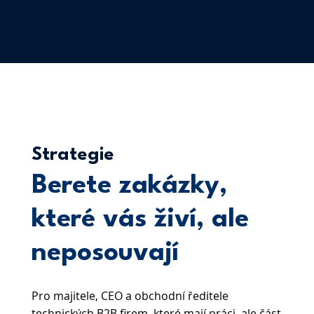
Strategie
Berete zakázky,
které vás živí, ale
neposouvají
Pro majitele, CEO a obchodní ředitele
technických B2B firem, které mají práci, ale část