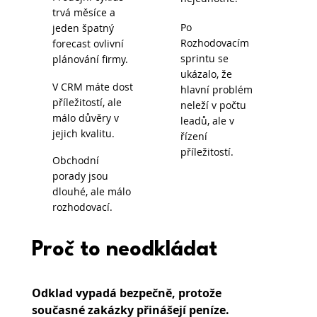
trvá měsíce a
Po
jeden špatný
Rozhodovacím
forecast ovlivní
sprintu se
plánování firmy.
ukázalo, že
V CRM máte dost
hlavní problém
příležitostí, ale
neleží v počtu
málo důvěry v
leadů, ale v
jejich kvalitu.
řízení
příležitostí.
Obchodní
porady jsou
dlouhé, ale málo
rozhodovací.
Proč to neodkládat
Odklad vypadá bezpečně, protože 
současné zakázky přinášejí peníze. 