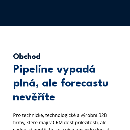
Obchod
Pipeline vypadá
plná, ale forecastu
nevěříte
Pro technické, technologické a výrobní B2B
firmy, které mají v CRM dost příležitostí, ale
vedení si není jisté, co z nich opravdu dorazí.