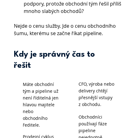
podpory, protože obchodní tým řešil příliš 
mnoho slabých obchodů?
Nejde o cenu služby. Jde o cenu obchodního 
šumu, kterému se začne říkat pipeline.
Kdy je správný čas to
řešit
CFO, výroba nebo
Máte obchodní
delivery chtějí
tým a pipeline už
přesnější vstupy
není říditelná jen
z obchodu.
hlavou majitele
nebo
Obchodníci
obchodního
používají fáze
ředitele.
pipeline
Prodejní cyklus
nejednotně.