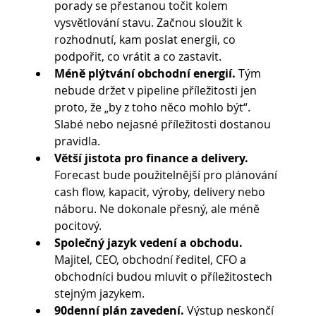
porady se přestanou točit kolem 
vysvětlování stavu. Začnou sloužit k 
rozhodnutí, kam poslat energii, co 
podpořit, co vrátit a co zastavit.
Méně plýtvání obchodní energií. 
Tým 
nebude držet v pipeline příležitosti jen 
proto, že „by z toho něco mohlo být“. 
Slabé nebo nejasné příležitosti dostanou 
pravidla.
Větší jistota pro finance a delivery. 
Forecast bude použitelnější pro plánování 
cash flow, kapacit, výroby, delivery nebo 
náboru. Ne dokonale přesný, ale méně 
pocitový.
Společný jazyk vedení a obchodu.
Majitel, CEO, obchodní ředitel, CFO a 
obchodníci budou mluvit o příležitostech 
stejným jazykem.
90denní plán zavedení. 
Výstup neskončí 