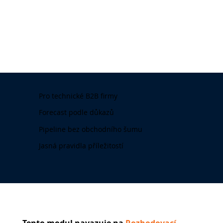
Pro technické B2B firmy
Forecast podle důkazů
Pipeline bez obchodního šumu
Jasná pravidla příležitostí