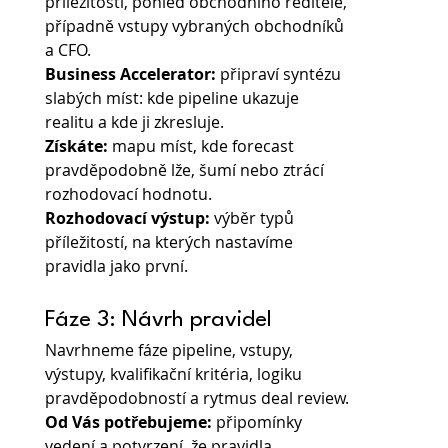
příležitostí, pohled obchodního ředitele, 
případně vstupy vybraných obchodníků 
a CFO.
Business Accelerator: 
připraví syntézu 
slabých míst: kde pipeline ukazuje 
realitu a kde ji zkresluje.
Získáte: 
mapu míst, kde forecast 
pravděpodobně lže, šumí nebo ztrácí 
rozhodovací hodnotu.
Rozhodovací výstup:
 výběr typů 
příležitostí, na kterých nastavíme 
pravidla jako první.
Fáze 3: Návrh pravidel
Navrhneme fáze pipeline, vstupy, 
výstupy, kvalifikační kritéria, logiku 
pravděpodobností a rytmus deal review.
Od Vás potřebujeme: 
připomínky 
vedení a potvrzení, že pravidla 