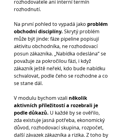
rozhodovatele ani interní termín 
rozhodnutí.
Na první pohled to vypadá jako
 problém 
obchodní disciplíny.
 Skrytý problém 
může být jinde: fáze pipeline popisují 
aktivitu obchodníka, ne rozhodovací 
posun zákazníka. „Nabídka odeslána“ se 
považuje za pokročilou fázi, i když 
zákazník ještě neřekl, kdo bude nabídku 
schvalovat, podle čeho se rozhodne a co 
se stane dál.
V modulu bychom vzali 
několik 
aktivních příležitostí a rozebrali je 
podle důkazů. 
U každé by se ověřilo, 
zda existuje jasná potřeba, ekonomický 
důvod, rozhodovací skupina, rozpočet, 
další závazek zákazníka a rizika. Z toho by 