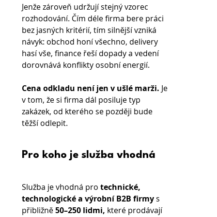
Jenže zároveň udržují stejný vzorec 
rozhodování. Čím déle firma bere práci 
bez jasných kritérií, tím silnější vzniká 
návyk: obchod honí všechno, delivery 
hasí vše, finance řeší dopady a vedení 
dorovnává konflikty osobní energií.
Cena odkladu není jen v ušlé marži.
 Je 
v tom, že si firma dál posiluje typ 
zakázek, od kterého se později bude 
těžší odlepit.
Pro koho je služba vhodná
Služba je vhodná pro 
technické, 
technologické a výrobní B2B firmy 
s 
přibližně 
50–250 lidmi,
 které prodávají 