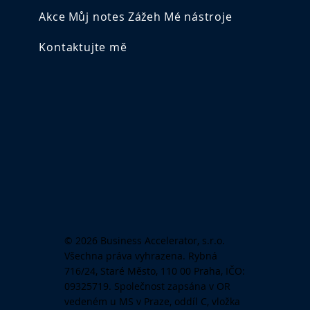
Akce
Můj notes
Zážeh
Mé nástroje
Kontaktujte mě
© 2026 Business Accelerator, s.r.o.
Všechna práva vyhrazena. Rybná
716/24, Staré Město, 110 00 Praha, IČO:
09325719. Společnost zapsána v OR
vedeném u MS v Praze, oddíl C, vložka