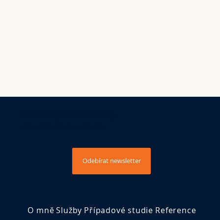
Odebírejte mé novinky,
ať vám nic neunikne
Odebírat newsletter
O mně
Služby
Případové studie
Reference