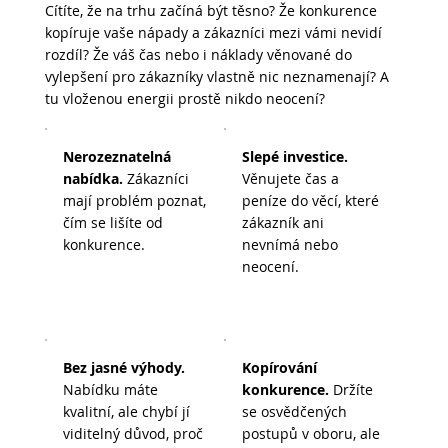
Cítíte, že na trhu začíná být těsno? Že konkurence
kopíruje vaše nápady a zákazníci mezi vámi nevidí
rozdíl? Že váš čas nebo i náklady věnované do
vylepšení pro zákazníky vlastně nic neznamenají? A
tu vloženou energii prostě nikdo neocení?
Nerozeznatelná
Slepé investice.
nabídka.
Zákazníci
Věnujete čas a
mají problém poznat,
peníze do věcí, které
čím se lišíte od
zákazník ani
konkurence.
nevnímá nebo
neocení.
Bez jasné výhody.
Kopírování
Nabídku máte
konkurence.
Držíte
kvalitní, ale chybí jí
se osvědčených
viditelný důvod, proč
postupů v oboru, ale