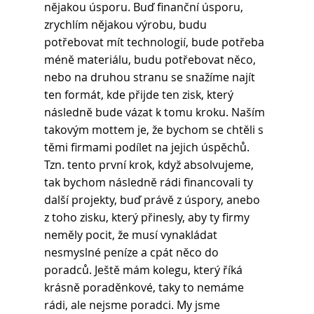
nějakou úsporu. Buď finanční úsporu, 
zrychlím nějakou výrobu, budu 
potřebovat mít technologií, bude potřeba 
méně materiálu, budu potřebovat něco, 
nebo na druhou stranu se snažíme najít 
ten formát, kde přijde ten zisk, který 
následně bude vázat k tomu kroku. Naším 
takovým mottem je, že bychom se chtěli s 
těmi firmami podílet na jejich úspěchů. 
Tzn. tento první krok, když absolvujeme, 
tak bychom následně rádi financovali ty 
další projekty, buď právě z úspory, anebo 
z toho zisku, který přinesly, aby ty firmy 
neměly pocit, že musí vynakládat 
nesmyslné peníze a cpát něco do 
poradců. Ještě mám kolegu, který říká 
krásně poraděnkové, taky to nemáme 
rádi, ale nejsme poradci. My jsme 