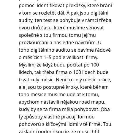
pomoci identifikovat překážky, které brání 
v tom se rozletět dál. A pak jsou digitální 
audity, ten test se pohybuje v rámci třeba 
dvou dnů času, které musíme věnovat 
společně s tou firmou tomu jejímu 
prozkoumání a následně návrhům. U 
toho digitálního auditu se bavíme řádově 
o měsících 1–5 podle velikosti firmy. 
Myslím, že když budu počítat po 100 
lidech, tak třeba firma o 100 lidech bude 
trvat celý měsíc. Není to celý měsíc práce, 
ale jsou to postupné kroky, které během 
toho měsíce musíme udělat k tomu, 
abychom nastavili nějakou road mapu, 
kudy by se ta firma měla pohybovat. Oba 
ty způsoby vlastně pracují formou 
pohovorů s klíčovými lidmi v té firmě. Tou 
základní podmínkou je, že musí chtít 