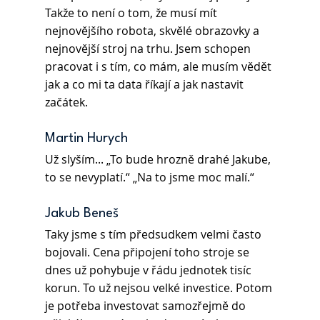
Takže to není o tom, že musí mít 
nejnovějšího robota, skvělé obrazovky a 
nejnovější stroj na trhu. Jsem schopen 
pracovat i s tím, co mám, ale musím vědět 
jak a co mi ta data říkají a jak nastavit 
začátek.
Martin Hurych
Už slyším... „To bude hrozně drahé Jakube, 
to se nevyplatí.“ „Na to jsme moc malí.“
Jakub Beneš
Taky jsme s tím předsudkem velmi často 
bojovali. Cena připojení toho stroje se 
dnes už pohybuje v řádu jednotek tisíc 
korun. To už nejsou velké investice. Potom 
je potřeba investovat samozřejmě do 