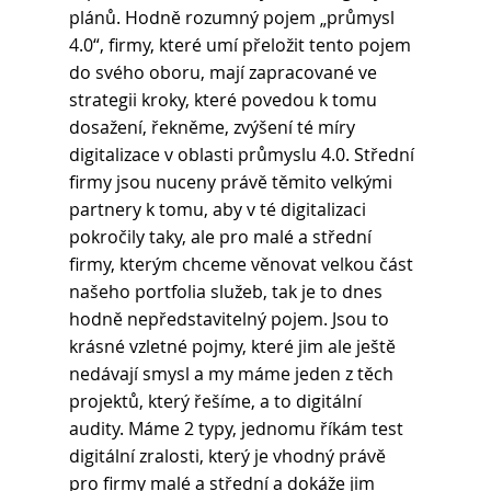
plánů. Hodně rozumný pojem „průmysl 
4.0“, firmy, které umí přeložit tento pojem 
do svého oboru, mají zapracované ve 
strategii kroky, které povedou k tomu 
dosažení, řekněme, zvýšení té míry 
digitalizace v oblasti průmyslu 4.0. Střední 
firmy jsou nuceny právě těmito velkými 
partnery k tomu, aby v té digitalizaci 
pokročily taky, ale pro malé a střední 
firmy, kterým chceme věnovat velkou část 
našeho portfolia služeb, tak je to dnes 
hodně nepředstavitelný pojem. Jsou to 
krásné vzletné pojmy, které jim ale ještě 
nedávají smysl a my máme jeden z těch 
projektů, který řešíme, a to digitální 
audity. Máme 2 typy, jednomu říkám test 
digitální zralosti, který je vhodný právě 
pro firmy malé a střední a dokáže jim 