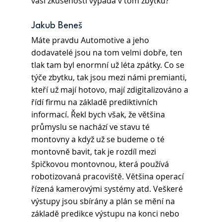
vaší zkušenosti vypadá v tom zbytku?
Jakub Beneš
Máte pravdu Automotive a jeho 
dodavatelé jsou na tom velmi dobře, ten 
tlak tam byl enormní už léta zpátky. Co se 
týče zbytku, tak jsou mezi námi premianti, 
kteří už mají hotovo, mají zdigitalizováno a 
řídí firmu na základě prediktivních 
informací. Řekl bych však, že většina 
průmyslu se nachází ve stavu té 
montovny a když už se budeme o té 
montovně bavit, tak je rozdíl mezi 
špičkovou montovnou, která používá 
robotizovaná pracoviště. Většina operací 
řízená kamerovými systémy atd. Veškeré 
výstupy jsou sbírány a plán se mění na 
základě predikce výstupu na konci nebo 