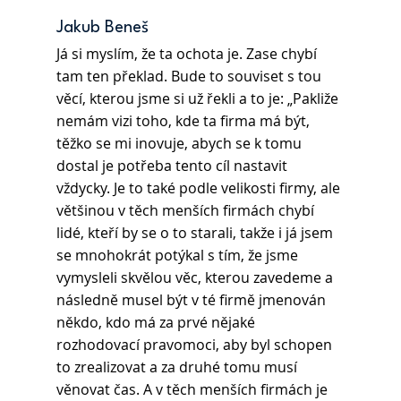
Jakub Beneš
Já si myslím, že ta ochota je. Zase chybí 
tam ten překlad. Bude to souviset s tou 
věcí, kterou jsme si už řekli a to je: „Pakliže 
nemám vizi toho, kde ta firma má být, 
těžko se mi inovuje, abych se k tomu 
dostal je potřeba tento cíl nastavit 
vždycky. Je to také podle velikosti firmy, ale 
většinou v těch menších firmách chybí 
lidé, kteří by se o to starali, takže i já jsem 
se mnohokrát potýkal s tím, že jsme 
vymysleli skvělou věc, kterou zavedeme a 
následně musel být v té firmě jmenován 
někdo, kdo má za prvé nějaké 
rozhodovací pravomoci, aby byl schopen 
to zrealizovat a za druhé tomu musí 
věnovat čas. A v těch menších firmách je 