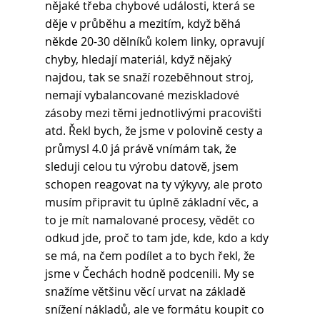
nějaké třeba chybové události, která se 
děje v průběhu a mezitím, když běhá 
někde 20-30 dělníků kolem linky, opravují 
chyby, hledají materiál, když nějaký 
najdou, tak se snaží rozeběhnout stroj, 
nemají vybalancované meziskladové 
zásoby mezi těmi jednotlivými pracovišti 
atd. Řekl bych, že jsme v polovině cesty a 
průmysl 4.0 já právě vnímám tak, že 
sleduji celou tu výrobu datově, jsem 
schopen reagovat na ty výkyvy, ale proto 
musím připravit tu úplně základní věc, a 
to je mít namalované procesy, vědět co 
odkud jde, proč to tam jde, kde, kdo a kdy 
se má, na čem podílet a to bych řekl, že 
jsme v Čechách hodně podcenili. My se 
snažíme většinu věcí urvat na základě 
snížení nákladů, ale ve formátu koupit co 