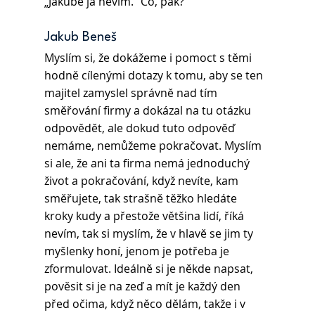
„Jakube já nevím.“ Co, pak?
Jakub Beneš
Myslím si, že dokážeme i pomoct s těmi 
hodně cílenými dotazy k tomu, aby se ten 
majitel zamyslel správně nad tím 
směřování firmy a dokázal na tu otázku 
odpovědět, ale dokud tuto odpověď 
nemáme, nemůžeme pokračovat. Myslím 
si ale, že ani ta firma nemá jednoduchý 
život a pokračování, když nevíte, kam 
směřujete, tak strašně těžko hledáte 
kroky kudy a přestože většina lidí, říká 
nevím, tak si myslím, že v hlavě se jim ty 
myšlenky honí, jenom je potřeba je 
zformulovat. Ideálně si je někde napsat, 
pověsit si je na zeď a mít je každý den 
před očima, když něco dělám, takže i v 