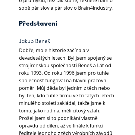
o průmyslu, než tak stane, řekněte nám o 
sobě pár slov a pár slov o Brain4Industry. 
Představení
Jakub Beneš
Dobře, moje historie začínala v 
devadesátých letech. Byl jsem spojený se 
strojírenskou společností Beneš a Lát od 
roku 1993. Od roku 1996 jsem pro tuhle 
společnost fungoval na hlavní pracovní 
poměr. Můj děda byl jedním z těch nebo 
byl ten, kdo tuhle firmu ve třicátých letech 
minulého století zakládal, takže jsme k 
tomu, jako rodina, měli citový vztah. 
Prošel jsem si to podnikání vlastně 
opravdu od dílen, až ve finále k funkci 
ředitele jednoho z těch výrobních závodů 