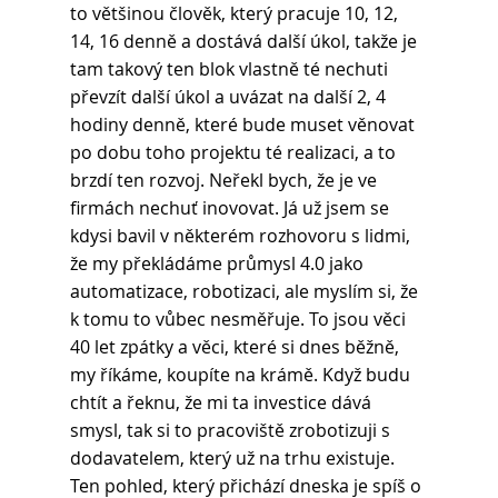
to většinou člověk, který pracuje 10, 12, 
14, 16 denně a dostává další úkol, takže je 
tam takový ten blok vlastně té nechuti 
převzít další úkol a uvázat na další 2, 4 
hodiny denně, které bude muset věnovat 
po dobu toho projektu té realizaci, a to 
brzdí ten rozvoj. Neřekl bych, že je ve 
firmách nechuť inovovat. Já už jsem se 
kdysi bavil v některém rozhovoru s lidmi, 
že my překládáme průmysl 4.0 jako 
automatizace, robotizaci, ale myslím si, že 
k tomu to vůbec nesměřuje. To jsou věci 
40 let zpátky a věci, které si dnes běžně, 
my říkáme, koupíte na krámě. Když budu 
chtít a řeknu, že mi ta investice dává 
smysl, tak si to pracoviště zrobotizuji s 
dodavatelem, který už na trhu existuje. 
Ten pohled, který přichází dneska je spíš o 