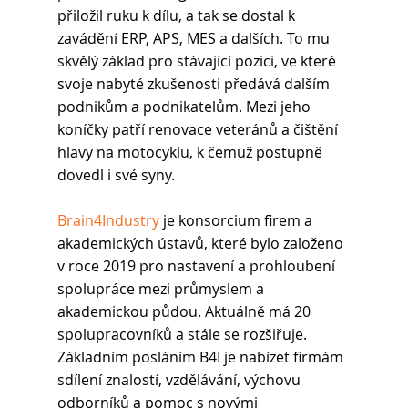
přiložil ruku k dílu, a tak se dostal k 
zavádění ERP, APS, MES a dalších. To mu 
skvělý základ pro stávající pozici, ve které 
svoje nabyté zkušenosti předává dalším 
podnikům a podnikatelům. Mezi jeho 
koníčky patří renovace veteránů a čištění 
hlavy na motocyklu, k čemuž postupně 
dovedl i své syny. 
Brain4Industry
 je konsorcium firem a 
akademických ústavů, které bylo založeno 
v roce 2019 pro nastavení a prohloubení 
spolupráce mezi průmyslem a 
akademickou půdou. Aktuálně má 20 
spolupracovníků a stále se rozšiřuje. 
Základním posláním B4I je nabízet firmám 
sdílení znalostí, vzdělávání, výchovu 
odborníků a pomoc s novými 