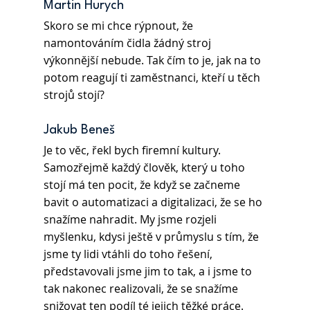
Martin Hurych
Skoro se mi chce rýpnout, že 
namontováním čidla žádný stroj 
výkonnější nebude. Tak čím to je, jak na to 
potom reagují ti zaměstnanci, kteří u těch 
strojů stojí?
Jakub Beneš
Je to věc, řekl bych firemní kultury. 
Samozřejmě každý člověk, který u toho 
stojí má ten pocit, že když se začneme 
bavit o automatizaci a digitalizaci, že se ho 
snažíme nahradit. My jsme rozjeli 
myšlenku, kdysi ještě v průmyslu s tím, že 
jsme ty lidi vtáhli do toho řešení, 
představovali jsme jim to tak, a i jsme to 
tak nakonec realizovali, že se snažíme 
snižovat ten podíl té jejich těžké práce. 