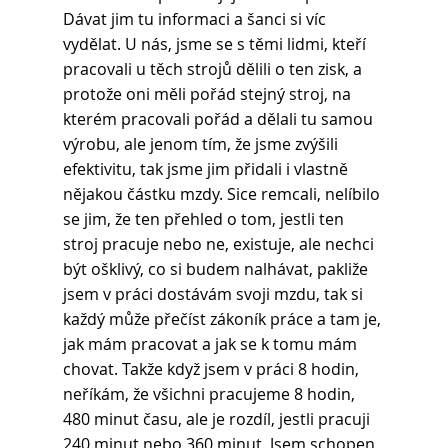
Dávat jim tu informaci a šanci si víc 
vydělat. U nás, jsme se s těmi lidmi, kteří 
pracovali u těch strojů dělili o ten zisk, a 
protože oni měli pořád stejný stroj, na 
kterém pracovali pořád a dělali tu samou 
výrobu, ale jenom tím, že jsme zvýšili 
efektivitu, tak jsme jim přidali i vlastně 
nějakou částku mzdy. Sice remcali, nelíbilo 
se jim, že ten přehled o tom, jestli ten 
stroj pracuje nebo ne, existuje, ale nechci 
být ošklivý, co si budem nalhávat, pakliže 
jsem v práci dostávám svoji mzdu, tak si 
každý může přečíst zákoník práce a tam je, 
jak mám pracovat a jak se k tomu mám 
chovat. Takže když jsem v práci 8 hodin, 
neříkám, že všichni pracujeme 8 hodin, 
480 minut času, ale je rozdíl, jestli pracuji 
240 minut nebo 360 minut. Jsem schopen 