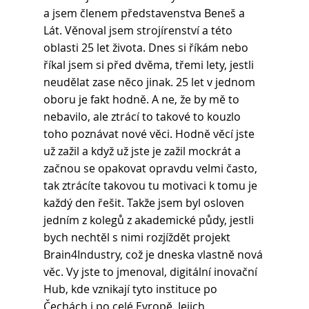
a jsem členem představenstva Beneš a 
Lát. Věnoval jsem strojírenství a této 
oblasti 25 let života. Dnes si říkám nebo 
říkal jsem si před dvěma, třemi lety, jestli 
neudělat zase něco jinak. 25 let v jednom 
oboru je fakt hodně. A ne, že by mě to 
nebavilo, ale ztrácí to takové to kouzlo 
toho poznávat nové věci. Hodně věcí jste 
už zažil a když už jste je zažil mockrát a 
začnou se opakovat opravdu velmi často, 
tak ztrácíte takovou tu motivaci k tomu je 
každý den řešit. Takže jsem byl osloven 
jedním z kolegů z akademické půdy, jestli 
bych nechtěl s nimi rozjíždět projekt 
Brain4Industry, což je dneska vlastně nová 
věc. Vy jste to jmenoval, digitální inovační 
Hub, kde vznikají tyto instituce po 
Čechách i po celé Evropě. Jejich 