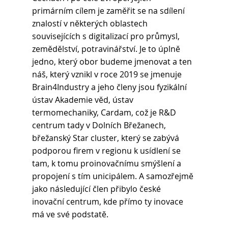
primárním cílem je zaměřit se na sdílení 
znalostí v některých oblastech 
souvisejících s digitalizací pro průmysl, 
zemědělství, potravinářství. Je to úplně 
jedno, který obor budeme jmenovat a ten 
náš, který vznikl v roce 2019 se jmenuje 
Brain4Industry a jeho členy jsou fyzikální 
ústav Akademie věd, ústav 
termomechaniky, Cardam, což je R&D 
centrum tady v Dolních Břežanech, 
břežanský Star cluster, který se zabývá 
podporou firem v regionu k usídlení se 
tam, k tomu proinovačnímu smýšlení a 
propojení s tím unicipálem. A samozřejmě 
jako následující člen přibylo české 
inovační centrum, kde přímo ty inovace 
má ve své podstatě. 