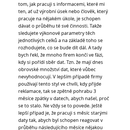
tom, jak pracuji s informacemi, které mi 
ten, ať už výrobní úsek nebo člověk, který 
pracuje na nějakém úkole, je schopen 
dávat o průběhu té své činnosti. Takže 
sledujete výkonové parametry těch 
jednotlivých celků a na základě toho se 
rozhodujete, co se bude dít dál. A tady 
bych řekl, že mnoho firem končí ve fázi, 
kdy si pořídí sběr dat. Tzn. že mají dnes 
obrovské množství dat, které vůbec 
nevyhodnocují. V lepším případě firmy 
používají tento styl ve chvíli, kdy přijde 
reklamace, tak se zpětně pohrabu 3 
měsíce zpátky v datech, abych našel, proč 
se to stalo. Ne vždy se to povede. Ještě 
lepší případ je, že pracuji s měsíc starými 
daty tak, abych byl schopen reagovat v 
průběhu následujícího měsíce nějakou 