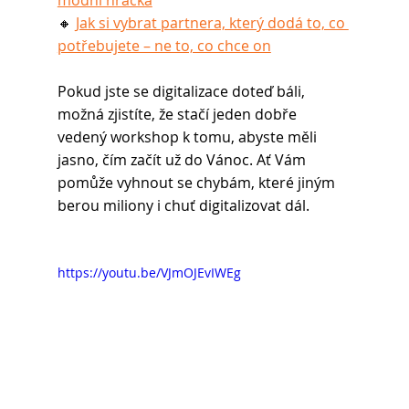
módní hračka
🔸 
Jak si vybrat partnera, který dodá to, co 
potřebujete – ne to, co chce on
Pokud jste se digitalizace doteď báli, 
možná zjistíte, že stačí jeden dobře 
vedený workshop k tomu, abyste měli 
jasno, čím začít už do Vánoc. Ať Vám 
pomůže vyhnout se chybám, které jiným 
berou miliony i chuť digitalizovat dál. 
https://youtu.be/VJmOJEvIWEg