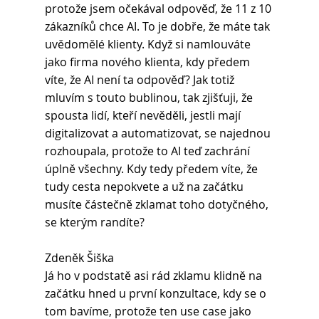
protože jsem očekával odpověď, že 11 z 10 
zákazníků chce AI. To je dobře, že máte tak 
uvědomělé klienty. Když si namlouváte 
jako firma nového klienta, kdy předem 
víte, že AI není ta odpověď? Jak totiž 
mluvím s touto bublinou, tak zjišťuji, že 
spousta lidí, kteří nevěděli, jestli mají 
digitalizovat a automatizovat, se najednou 
rozhoupala, protože to AI teď zachrání 
úplně všechny. Kdy tedy předem víte, že 
tudy cesta nepokvete a už na začátku 
musíte částečně zklamat toho dotyčného, 
se kterým randíte?
Zdeněk Šiška 
Já ho v podstatě asi rád zklamu klidně na 
začátku hned u první konzultace, kdy se o 
tom bavíme, protože ten use case jako 