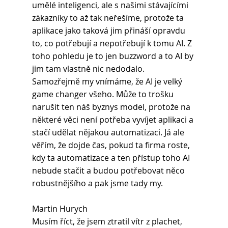
umělé inteligenci, ale s našimi stávajícími 
zákazníky to až tak neřešíme, protože ta 
aplikace jako taková jim přináší opravdu 
to, co potřebují a nepotřebují k tomu AI. Z 
toho pohledu je to jen buzzword a to AI by 
jim tam vlastně nic nedodalo. 
Samozřejmě my vnímáme, že AI je velký 
game changer všeho. Může to trošku 
narušit ten náš byznys model, protože na 
některé věci není potřeba vyvíjet aplikaci a 
stačí udělat nějakou automatizaci. Já ale 
věřím, že dojde čas, pokud ta firma roste, 
kdy ta automatizace a ten přístup toho AI 
nebude stačit a budou potřebovat něco 
robustnějšího a pak jsme tady my.
Martin Hurych 
Musím říct, že jsem ztratil vítr z plachet, 