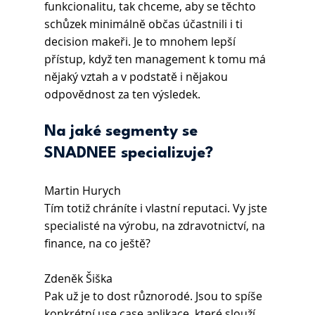
funkcionalitu, tak chceme, aby se těchto 
schůzek minimálně občas účastnili i ti 
decision makeři. Je to mnohem lepší 
přístup, když ten management k tomu má 
nějaký vztah a v podstatě i nějakou 
odpovědnost za ten výsledek.
Na jaké segmenty se 
SNADNEE specializuje? 
Martin Hurych 
Tím totiž chráníte i vlastní reputaci. Vy jste 
specialisté na výrobu, na zdravotnictví, na 
finance, na co ještě?
Zdeněk Šiška 
Pak už je to dost různorodé. Jsou to spíše 
konkrétní use case aplikace, které slouží 