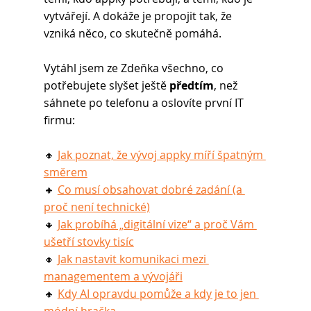
vytvářejí. A dokáže je propojit tak, že 
vzniká něco, co skutečně pomáhá.
Vytáhl jsem ze Zdeňka všechno, co 
potřebujete slyšet ještě 
předtím
, než 
sáhnete po telefonu a oslovíte první IT 
firmu:
🔸 
Jak poznat, že vývoj appky míří špatným 
směrem
🔸 
Co musí obsahovat dobré zadání (a 
proč není technické)
🔸 
Jak probíhá „digitální vize“ a proč Vám 
ušetří stovky tisíc
🔸 
Jak nastavit komunikaci mezi 
managementem a vývojáři
🔸 
Kdy AI opravdu pomůže a kdy je to jen 