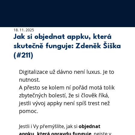
18. 11. 2025
Jak si objednat appku, která
skutečně funguje: Zdeněk Šiška
(#211)
Digitalizace už dávno není luxus. Je to 
nutnost.
A přesto se kolem ní pořád motá tolik 
zbytečných bolestí, že si člověk říká, 
jestli vývoj appky není spíš trest než 
pomoc.
Jestli i Vy přemýšlíte, jak si 
objednat 
appku, která opravdu funguje
, nejste v 