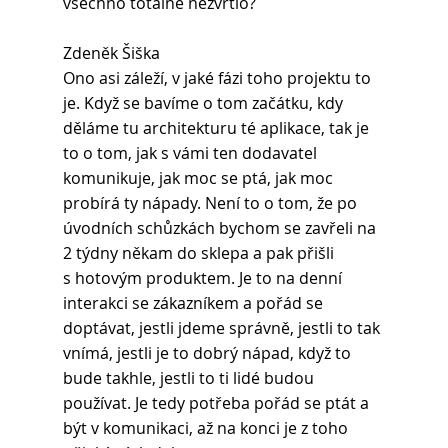
všechno totálně nezvrtlo?
Zdeněk Šiška 
Ono asi záleží, v jaké fázi toho projektu to 
je. Když se bavíme o tom začátku, kdy 
děláme tu architekturu té aplikace, tak je 
to o tom, jak s vámi ten dodavatel 
komunikuje, jak moc se ptá, jak moc 
probírá ty nápady. Není to o tom, že po 
úvodních schůzkách bychom se zavřeli na 
2 týdny někam do sklepa a pak přišli 
s hotovým produktem. Je to na denní 
interakci se zákazníkem a pořád se 
doptávat, jestli jdeme správně, jestli to tak 
vnímá, jestli je to dobrý nápad, když to 
bude takhle, jestli to ti lidé budou 
používat. Je tedy potřeba pořád se ptát a 
být v komunikaci, až na konci je z toho 