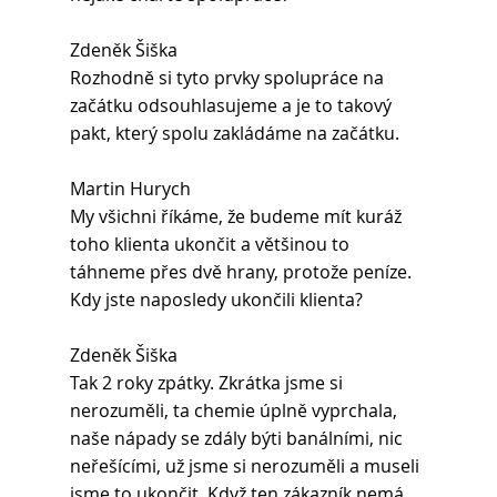
Zdeněk Šiška 
Rozhodně si tyto prvky spolupráce na 
začátku odsouhlasujeme a je to takový 
pakt, který spolu zakládáme na začátku.
Martin Hurych 
My všichni říkáme, že budeme mít kuráž 
toho klienta ukončit a většinou to 
táhneme přes dvě hrany, protože peníze. 
Kdy jste naposledy ukončili klienta?
Zdeněk Šiška 
Tak 2 roky zpátky. Zkrátka jsme si 
nerozuměli, ta chemie úplně vyprchala, 
naše nápady se zdály býti banálními, nic 
neřešícími, už jsme si nerozuměli a museli 
jsme to ukončit. Když ten zákazník nemá 