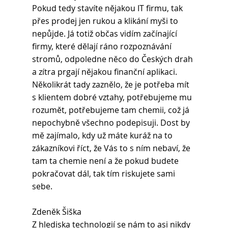
Pokud tedy stavíte nějakou IT firmu, tak 
přes prodej jen rukou a klikání myši to 
nepůjde. Já totiž občas vidím začínající 
firmy, které dělají ráno rozpoznávání 
stromů, odpoledne něco do Českých drah 
a zítra prgají nějakou finanční aplikaci. 
Několikrát tady zaznělo, že je potřeba mít 
s klientem dobré vztahy, potřebujeme mu 
rozumět, potřebujeme tam chemii, což já 
nepochybně všechno podepisuji. Dost by 
mě zajímalo, kdy už máte kuráž na to 
zákazníkovi říct, že Vás to s ním nebaví, že 
tam ta chemie není a že pokud budete 
pokračovat dál, tak tím riskujete sami 
sebe.
Zdeněk Šiška 
Z hlediska technologií se nám to asi nikdy 