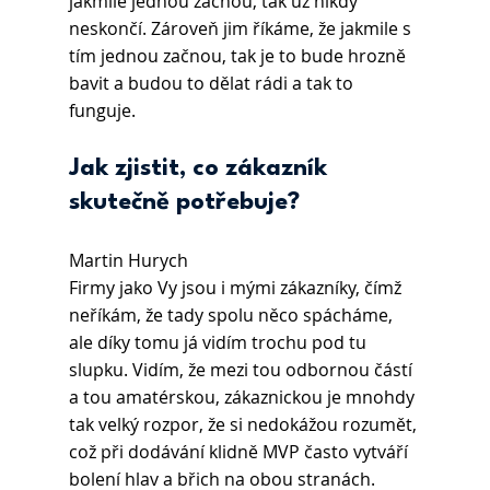
jakmile jednou začnou, tak už nikdy 
neskončí. Zároveň jim říkáme, že jakmile s 
tím jednou začnou, tak je to bude hrozně 
bavit a budou to dělat rádi a tak to 
funguje.
Jak zjistit, co zákazník 
skutečně potřebuje? 
Martin Hurych
Firmy jako Vy jsou i mými zákazníky, čímž 
neříkám, že tady spolu něco spácháme, 
ale díky tomu já vidím trochu pod tu 
slupku. Vidím, že mezi tou odbornou částí 
a tou amatérskou, zákaznickou je mnohdy 
tak velký rozpor, že si nedokážou rozumět, 
což při dodávání klidně MVP často vytváří 
bolení hlav a břich na obou stranách. 