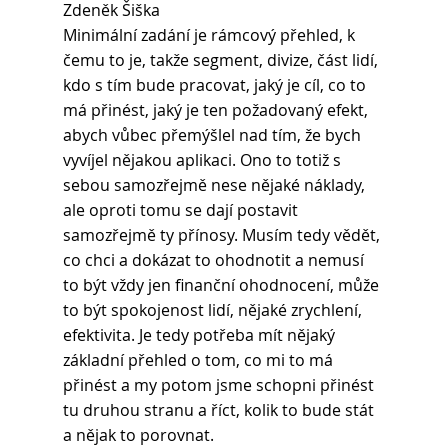
Zdeněk Šiška 
Minimální zadání je rámcový přehled, k 
čemu to je, takže segment, divize, část lidí, 
kdo s tím bude pracovat, jaký je cíl, co to 
má přinést, jaký je ten požadovaný efekt, 
abych vůbec přemýšlel nad tím, že bych 
vyvíjel nějakou aplikaci. Ono to totiž s 
sebou samozřejmě nese nějaké náklady, 
ale oproti tomu se dají postavit 
samozřejmě ty přínosy. Musím tedy vědět, 
co chci a dokázat to ohodnotit a nemusí 
to být vždy jen finanční ohodnocení, může 
to být spokojenost lidí, nějaké zrychlení, 
efektivita. Je tedy potřeba mít nějaký 
základní přehled o tom, co mi to má 
přinést a my potom jsme schopni přinést 
tu druhou stranu a říct, kolik to bude stát 
a nějak to porovnat.