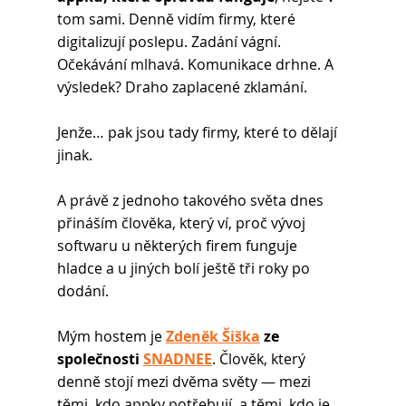
tom sami. Denně vidím firmy, které 
digitalizují poslepu. Zadání vágní. 
Očekávání mlhavá. Komunikace drhne. A 
výsledek? Draho zaplacené zklamání.
Jenže… pak jsou tady firmy, které to dělají 
jinak.
A právě z jednoho takového světa dnes 
přináším člověka, který ví, proč vývoj 
softwaru u některých firem funguje 
hladce a u jiných bolí ještě tři roky po 
dodání.
Mým hostem je 
Zdeněk Šiška
 ze 
společnosti 
SNADNEE
. Člověk, který 
denně stojí mezi dvěma světy — mezi 
těmi, kdo appky potřebují, a těmi, kdo je 