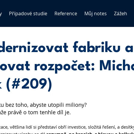
y
Případové studie
Reference
Můj notes
Zážeh
ernizovat fabriku a
ovat rozpočet: Mich
 (#209)
u bez toho, abyste utopili miliony?
enže právě o tom tenhle díl je.
e, většina lidí si představí obří investice, složitá řešení, a desí