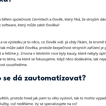
 šéfem společnosti Cermitech a člověk, který říká, že strojům dáv
at software, který může zabít člověka?
a ve výsledku je to něco, co člověk vidí. Já vždy říkám, že kromě 
 tak může zabít člověka, protože bezpečnost strojních zařízení je
 a řešíme ji. Zrovna v letošním roce byly kauzy, které nebyly úpl
je to téma, na které se fokusujeme. Když něco dodáváme, tak nejen
nost soustředíme.
 se dá zautomatizovat? 
větlili, protože hned jak jsem tu větu vyslovil, tak to mohlo vypad
lužby, což neděláme. Vy se specializujete na co?