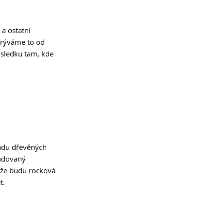
a ostatní 
krýváme to od 
ýsledku tam, kde 
madu dřevěných 
tudovaný 
, že budu rocková 
t.