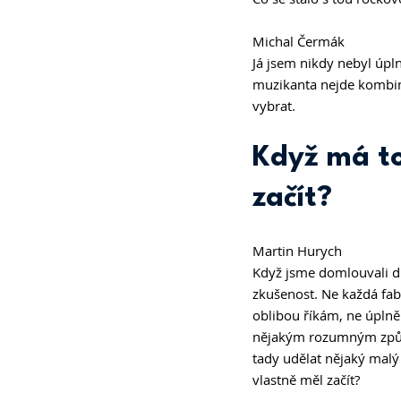
Michal Čermák
Já jsem nikdy nebyl úplně
muzikanta nejde kombin
vybrat.
Když má to
začít? 
Martin Hurych
Když jsme domlouvali d
zkušenost. Ne každá fabr
oblibou říkám, ne úplně 
nějakým rozumným způso
tady udělat nějaký mal
vlastně měl začít?