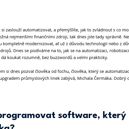
rá si zaslouží automatizovat, a přemýšlíte, jak to zvládnout s co 
žná nejmenšími finančními zdroji, tak dnes jste tady správně. Ne
bu kompletně modernizovat, ať už z důvodu technologií nebo z dův
drojů. Dnes se podíváme na to, jak se na automatizaci, robotizaci
 dá koukat rozumně, bez buzzwordů a velmi prakticky. 
 si dnes pozval člověka od fochu, člověka, který se automatizací
upgradem průmyslových linek zabývá, Michala Čermáka. Dobrý 
 programovat software, který
ka? 