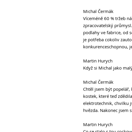
Michal Čermák 
Víceméně 60 % tržeb nám
zpracovatelský průmysl.
podlahy ve fabrice, od s
je potřeba cokoliv zauto
konkurenceschopnou, je
Martin Hurych 
Když si Michal jako malý
Michal Čermák
Chtěl jsem být popelář,
kostek, které teď zdědi
elektrotechnik, chvilku 
hvězda. Nakonec jsem se
Martin Hurych 
Co se stalo s tou rocko