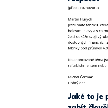
(přepis rozhovoru)
Martin Hurych 
Jestli máte fabriku, kte
bolestmi hlavy a s co mo
že si dokáže svoji výro
dostupných finančních z
fabriky pod průmysl 4.0
Na anoncované téma jsem
refurbishmentem nebo 
Michal Čermák 
Dobrý den. 
Jaké to je
zabít člově