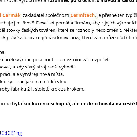
rnizovat výrobu se dá 
rozumně, po krocích, s hlavou a kalkul
l Čermák
, zakladatel společnosti 
Cermitech
, je přesně ten typ č
chuje jim život“. Deset let pomáhá firmám, aby z jejich výrobních
Viděl stovky českých továren, které se rozhodly něco změnit. Některé
a. A právě z té praxe přináší know-how, které vám může ušetřit mi
ba:
yž chcete výrobu posunout — a nezruinovat rozpočet.
ovat, a kdy starý stroj radši vyhodit.
práci, ale vytvářejí nová místa.
rakticky — ne jako na módní vlnu.
ýroby fabriku 21. století, krok za krokem.
firma 
byla konkurenceschopná, ale nezkrachovala na cestě
nUCdCB1hg