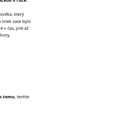
ačkou v ruce.
lověka, který 
 linek zase bylo 
 v čas, jiné až 
liony.
 k tomu
, tenhle 