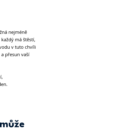
možná nejméně 
 každý má štěstí, 
odu v tuto chvíli 
 a přesun vaší 
, 
den.
 může 