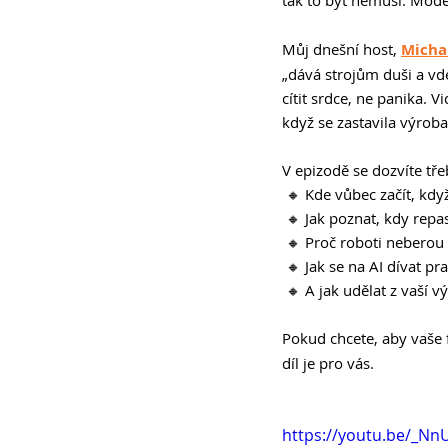
tak to být nemusí. Mode
Můj dnešní host, 
Micha
„dává strojům duši a vde
cítit srdce, ne panika. 
když se zastavila výrob
V epizodě se dozvíte tře
 🔸 Kde vůbec začít, kd
 🔸 Jak poznat, kdy repas
 🔸 Proč roboti neberou 
 🔸 Jak se na AI dívat p
 🔸 A jak udělat z vaší v
Pokud chcete, aby vaše 
díl je pro vás. 
https://youtu.be/_N