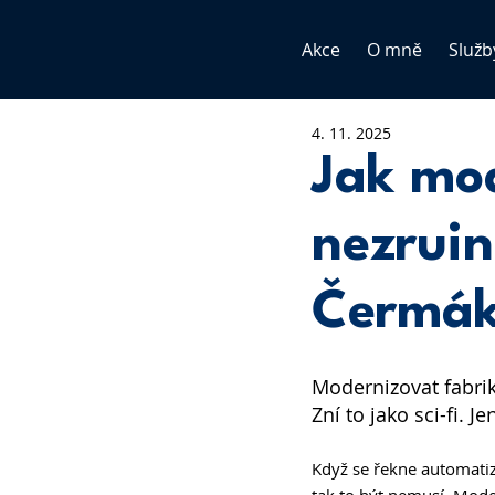
Akce
O mně
Služb
4. 11. 2025
Jak mod
nezruin
Čermák
Modernizovat fabrik
Zní to jako sci-fi. J
Když se řekne automatizac