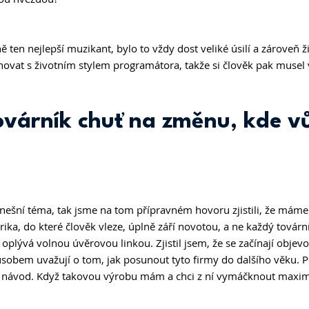
 ten nejlepší muzikant, bylo to vždy dost veliké úsilí a zároveň ži
ovat s životním stylem programátora, takže si člověk pak musel
várník chuť na změnu, kde v
nešní téma, tak jsme na tom přípravném hovoru zjistili, že mám
ika, do které člověk vleze, úplně září novotou, a ne každý továrník
oplývá volnou úvěrovou linkou. Zjistil jsem, že se začínají objevo
bem uvažují o tom, jak posunout tyto firmy do dalšího věku. P
ý návod. Když takovou výrobu mám a chci z ní vymáčknout maxi