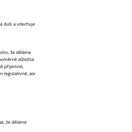
á duši a vdechuje 
toho, že děláme 
 poměrně důležitá 
ně příjemné, 
 legislativně, ale 
at, že děláme 