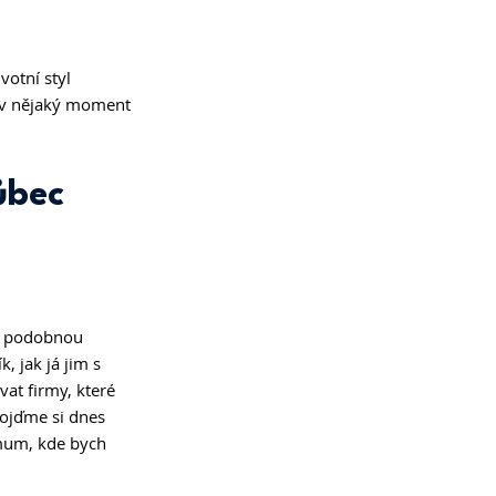
votní styl 
 v nějaký moment 
ůbec 
e podobnou 
, jak já jim s 
vat firmy, které 
ojďme si dnes 
mum, kde bych 