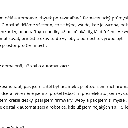
 dělá automotive, zbytek potravinářství, farmaceutický průmysl 
 Globálně děláme všechno, co se hýbe, všude, kde je výroba, po
enzoriky, pohonařiny, robotiky až po nějaká digitální řešení. Ve v
matizovat, přinést efektivitu do výroby a pomoct té výrobě být 
 prostor pro Cermitech.
 doma hrál, už snil o automatizaci?
 kosmonaut, pak jsem chtěl být architekt, protože jsem měl hro
la dcera. Víceméně jsem si prošel ledasčím přes elektro, jsem vys
jsem kreslil desky, psal jsem firmwary, weby a pak jsem si myslel
 dostal k automatizaci a robotice, kde už jsem nějakých 10, 15 le
vou hvězdou?