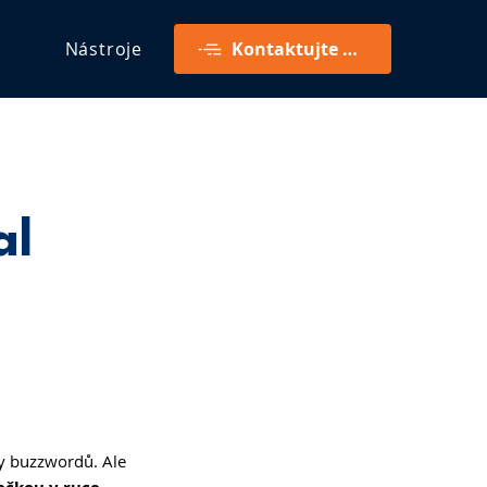
Nástroje
Kontaktujte mě
al
tky buzzwordů. Ale 