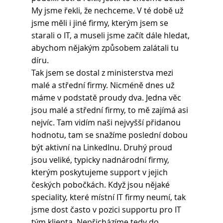
My jsme řekli, že nechceme. V té době už 
jsme měli i jiné firmy, kterým jsem se 
starali o IT, a museli jsme začít dále hledat, 
abychom nějakým způsobem zalátali tu 
díru.
Tak jsem se dostal z ministerstva mezi 
malé a střední firmy. Nicméně dnes už 
máme v podstatě proudy dva. Jedna věc 
jsou malé a střední firmy, to mě zajímá asi 
nejvíc. Tam vidím naši nejvyšší přidanou 
hodnotu, tam se snažíme poslední dobou 
být aktivní na LinkedInu. Druhý proud 
jsou veliké, typicky nadnárodní firmy, 
kterým poskytujeme support v jejich 
českých pobočkách. Když jsou nějaké 
speciality, které místní IT firmy neumí, tak 
jsme dost často v pozici supportu pro IT 
tým klienta. Nepřicházíme tedy do 