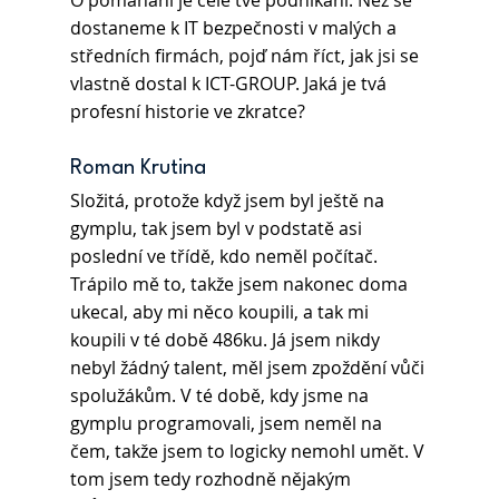
O pomáhání je celé tvé podnikání. Než se 
dostaneme k IT bezpečnosti v malých a 
středních firmách, pojď nám říct, jak jsi se 
vlastně dostal k ICT-GROUP. Jaká je tvá 
profesní historie ve zkratce?
Roman Krutina 
Složitá, protože když jsem byl ještě na 
gymplu, tak jsem byl v podstatě asi 
poslední ve třídě, kdo neměl počítač. 
Trápilo mě to, takže jsem nakonec doma 
ukecal, aby mi něco koupili, a tak mi 
koupili v té době 486ku. Já jsem nikdy 
nebyl žádný talent, měl jsem zpoždění vůči 
spolužákům. V té době, kdy jsme na 
gymplu programovali, jsem neměl na 
čem, takže jsem to logicky nemohl umět. V 
tom jsem tedy rozhodně nějakým 