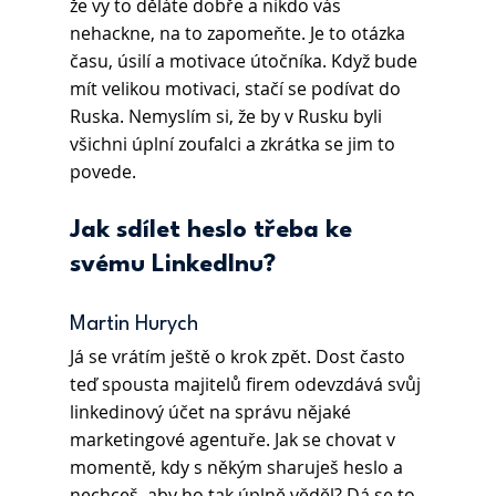
že vy to děláte dobře a nikdo vás 
nehackne, na to zapomeňte. Je to otázka 
času, úsilí a motivace útočníka. Když bude 
mít velikou motivaci, stačí se podívat do 
Ruska. Nemyslím si, že by v Rusku byli 
všichni úplní zoufalci a zkrátka se jim to 
povede.
Jak sdílet heslo třeba ke 
svému LinkedInu?
Martin Hurych 
Já se vrátím ještě o krok zpět. Dost často 
teď spousta majitelů firem odevzdává svůj 
linkedinový účet na správu nějaké 
marketingové agentuře. Jak se chovat v 
momentě, kdy s někým sharuješ heslo a 
nechceš, aby ho tak úplně věděl? Dá se to 