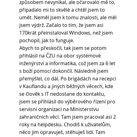
způsobem nevynikal, ale očarovalo mě to, 
připadalo mi to skvělé a chtěl jsem to 
umět. Neměl jsem k tomu znalosti, ale měl 
jsem výdrž. Začalo to tím, že jsem asi 
170krát přeinstaloval Windows, než jsem 
pochopil, jak to funguje.
Abych to přeskočil, tak jsem se potom 
přihlásil na ČZU na obor systémové 
inženýrství a informatika, což jsem za 6 let 
s boží pomocí dokončil. Následně jsem 
přemýšlel, co dál. Po brigádách na recepci 
v Kauflandu a jiných běžných věcech, kde 
se člověk s IT nedostane do kontaktu, 
jsem se přihlásil do výběrového řízení pro 
servisní organizaci na Ministerstvu 
zahraničních věcí. Tam jsem pracoval asi 2 
roky na helpdesku. Chodíš k uživatelům, 
něco jim opravuješ, stěhuješ lidi. Tam 