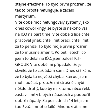
stejně efektivně. To bylo první prozření, že 
tak to prostě nefunguje, a začalo 
martyrium.
V té době moc nefungovaly systémy jako 
dnes coworkingy, že byste si někoho vzal 
na IČO na part time. V té době ti lidé chtěli 
pracovat jinak, chtěli mít práci, chtěli mít 
za to peníze. To bylo moje první prozření, 
že to musíme změnit. Po pěti letech, co 
jsem to dělal na IČO, jsem založil ICT-
GROUP. V té době mi připadalo, že je 
skvělé, že to zakládám sám. Dnes si říkám, 
že to byla ta největší chyba, kterou jsem 
mohl udělat, protože mi strašně chybí 
někdo druhý, kdo by mi k tomu něco řekl, 
zastavil mě v blbých nápadech a podpořil 
dobré nápady. Za posledních 14 let jsem 
tudíž zažil mnoho failů. Mnohokrát jsme 