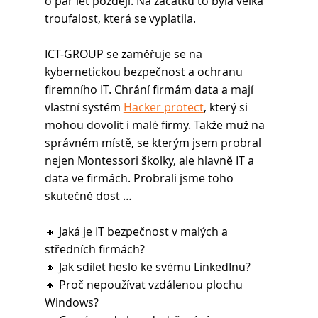
o pár let později. Na začátku to byla velká 
troufalost, která se vyplatila.
ICT-GROUP se zaměřuje se na 
kybernetickou bezpečnost a ochranu 
firemního IT. Chrání firmám data a mají 
vlastní systém 
Hacker protect
, který si 
mohou dovolit i malé firmy. Takže muž na 
správném místě, se kterým jsem probral 
nejen Montessori školky, ale hlavně IT a 
data ve firmách. Probrali jsme toho 
skutečně dost …
🔸 Jaká je IT bezpečnost v malých a 
středních firmách?
🔸 Jak sdílet heslo ke svému LinkedInu?
🔸 Proč nepoužívat vzdálenou plochu 
Windows?