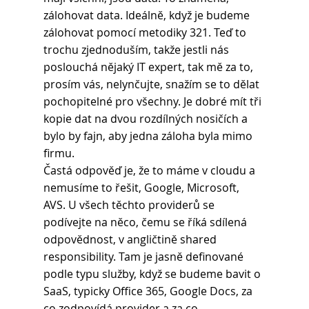
zálohovat data. Ideálně, když je budeme 
zálohovat pomocí metodiky 321. Teď to 
trochu zjednoduším, takže jestli nás 
poslouchá nějaký IT expert, tak mě za to, 
prosím vás, nelynčujte, snažím se to dělat 
pochopitelné pro všechny. Je dobré mít tři 
kopie dat na dvou rozdílných nosičích a 
bylo by fajn, aby jedna záloha byla mimo 
firmu.
Častá odpověď je, že to máme v cloudu a 
nemusíme to řešit, Google, Microsoft, 
AVS. U všech těchto providerů se 
podívejte na něco, čemu se říká sdílená 
odpovědnost, v angličtině shared 
responsibility. Tam je jasně definované 
podle typu služby, když se budeme bavit o 
SaaS, typicky Office 365, Google Docs, za 
co zodpovídá provider a za co 