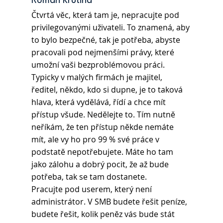
Roman Krutina
Čtvrtá věc, která tam je, nepracujte pod 
privilegovanými uživateli. To znamená, aby 
to bylo bezpečné, tak je potřeba, abyste 
pracovali pod nejmenšími právy, které 
umožní vaši bezproblémovou práci. 
Typicky v malých firmách je majitel, 
ředitel, někdo, kdo si dupne, je to taková 
hlava, která vydělává, řídí a chce mít 
přístup všude. Nedělejte to. Tím nutně 
neříkám, že ten přístup někde nemáte 
mít, ale vy ho pro 99 % své práce v 
podstatě nepotřebujete. Máte ho tam 
jako zálohu a dobrý pocit, že až bude 
potřeba, tak se tam dostanete.
Pracujte pod userem, který není 
administrátor. V SMB budete řešit peníze, 
budete řešit, kolik peněz vás bude stát 