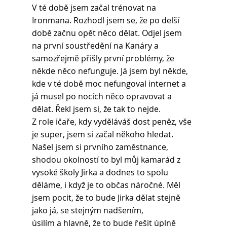
V té době jsem začal trénovat na 
Ironmana. Rozhodl jsem se, že po delší 
době začnu opět něco dělat. Odjel jsem 
na první soustředění na Kanáry a 
samozřejmě přišly první problémy, že 
někde něco nefunguje. Já jsem byl někde, 
kde v té době moc nefungoval internet a 
já musel po nocích něco opravovat a 
dělat. Řekl jsem si, že tak to nejde.
Z role ičaře, kdy vyděláváš dost peněz, vše 
je super, jsem si začal někoho hledat. 
Našel jsem si prvního zaměstnance, 
shodou okolností to byl můj kamarád z 
vysoké školy Jirka a dodnes to spolu 
děláme, i když je to občas náročné. Měl 
jsem pocit, že to bude Jirka dělat stejně 
jako já, se stejným nadšením,
úsilím a hlavně, že to bude řešit úplně 