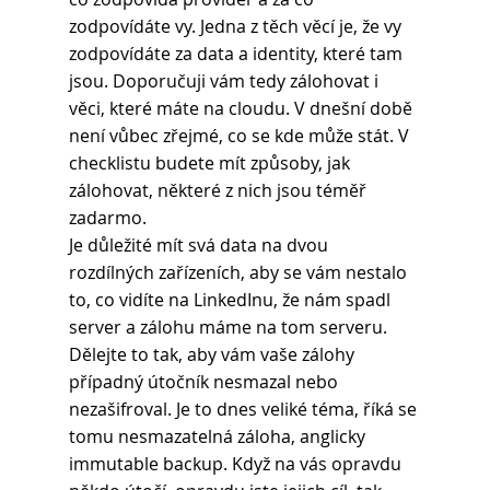
zodpovídáte vy. Jedna z těch věcí je, že vy 
zodpovídáte za data a identity, které tam 
jsou. Doporučuji vám tedy zálohovat i 
věci, které máte na cloudu. V dnešní době 
není vůbec zřejmé, co se kde může stát. V 
checklistu budete mít způsoby, jak 
zálohovat, některé z nich jsou téměř 
zadarmo.
Je důležité mít svá data na dvou 
rozdílných zařízeních, aby se vám nestalo 
to, co vidíte na LinkedInu, že nám spadl 
server a zálohu máme na tom serveru. 
Dělejte to tak, aby vám vaše zálohy 
případný útočník nesmazal nebo 
nezašifroval. Je to dnes veliké téma, říká se 
tomu nesmazatelná záloha, anglicky 
immutable backup. Když na vás opravdu 