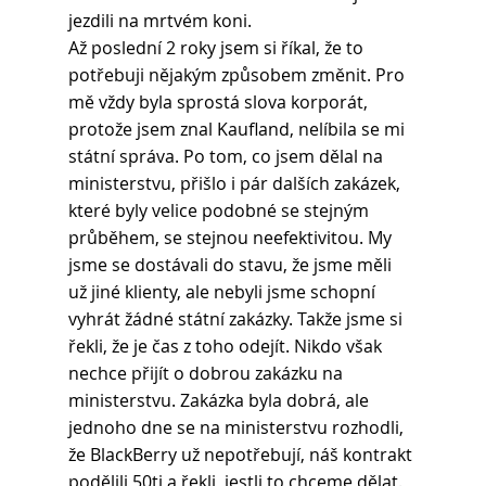
jezdili na mrtvém koni.
Až poslední 2 roky jsem si říkal, že to 
potřebuji nějakým způsobem změnit. Pro 
mě vždy byla sprostá slova korporát, 
protože jsem znal Kaufland, nelíbila se mi 
státní správa. Po tom, co jsem dělal na 
ministerstvu, přišlo i pár dalších zakázek, 
které byly velice podobné se stejným 
průběhem, se stejnou neefektivitou. My 
jsme se dostávali do stavu, že jsme měli 
už jiné klienty, ale nebyli jsme schopní 
vyhrát žádné státní zakázky. Takže jsme si 
řekli, že je čas z toho odejít. Nikdo však 
nechce přijít o dobrou zakázku na 
ministerstvu. Zakázka byla dobrá, ale 
jednoho dne se na ministerstvu rozhodli, 
že BlackBerry už nepotřebují, náš kontrakt 
podělili 50ti a řekli, jestli to chceme dělat. 