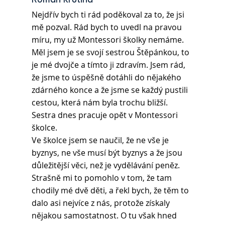
Roman Krutina
Nejdřív bych ti rád poděkoval za to, že jsi 
mě pozval. Rád bych to uvedl na pravou 
míru, my už Montessori školky nemáme. 
Měl jsem je se svojí sestrou Štěpánkou, to 
je mé dvojče a tímto ji zdravím. Jsem rád, 
že jsme to úspěšně dotáhli do nějakého 
zdárného konce a že jsme se každý pustili 
cestou, která nám byla trochu bližší. 
Sestra dnes pracuje opět v Montessori 
školce.
Ve školce jsem se naučil, že ne vše je 
byznys, ne vše musí být byznys a že jsou 
důležitější věci, než je vydělávání peněz. 
Strašně mi to pomohlo v tom, že tam 
chodily mé dvě děti, a řekl bych, že těm to 
dalo asi nejvíce z nás, protože získaly 
nějakou samostatnost. O tu však hned 