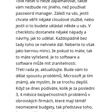
Tolik hesel si nelze zapamatovat, takže 
vám nezbude nic jiného, než používat 
password manager. Záleží na vás, jestli 
chcete věřit nějaké cloudové službě, nebo 
jestli si to budete ukládat někde u vás. V 
checklistu dostanete nějaké nápady a 
návrhy, jak to udělat. Každopádně bez 
tady toho se nehnete dál. Neberte to však 
jako bernou minci, že pokud to máte, tak 
to máte vyřešené. Je to software a 
software může mít zranitelnosti.
Třetí rada je, aktualizujte. Bude vám to 
dělat spoustu problémů, Microsoft je tím 
známý, ale myslím, že se trochu zlepšil. 
Když se dnes podíváte, kolik je za poslední 
3, 4 měsíce bezpečnostních problémů v 
obrovských firmách, které mají téměř 
neomezené budgety, tak představa toho, 