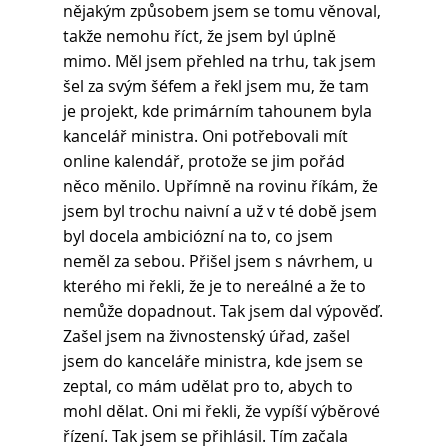
nějakým způsobem jsem se tomu věnoval, 
takže nemohu říct, že jsem byl úplně 
mimo. Měl jsem přehled na trhu, tak jsem 
šel za svým šéfem a řekl jsem mu, že tam 
je projekt, kde primárním tahounem byla 
kancelář ministra. Oni potřebovali mít 
online kalendář, protože se jim pořád 
něco měnilo. Upřímně na rovinu říkám, že 
jsem byl trochu naivní a už v té době jsem 
byl docela ambiciózní na to, co jsem 
neměl za sebou. Přišel jsem s návrhem, u 
kterého mi řekli, že je to nereálné a že to 
nemůže dopadnout. Tak jsem dal výpověď.
Zašel jsem na živnostenský úřad, zašel 
jsem do kanceláře ministra, kde jsem se 
zeptal, co mám udělat pro to, abych to 
mohl dělat. Oni mi řekli, že vypíší výběrové 
řízení. Tak jsem se přihlásil. Tím začala 