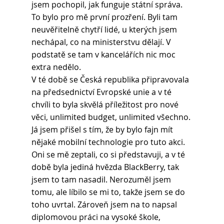
jsem pochopil, jak funguje státní správa. 
To bylo pro mě první prozření. Byli tam 
neuvěřitelně chytří lidé, u kterých jsem 
nechápal, co na ministerstvu dělají. V 
podstatě se tam v kancelářích nic moc 
extra nedělo.
V té době se Česká republika připravovala 
na předsednictví Evropské unie a v té 
chvíli to byla skvělá příležitost pro nové 
věci, unlimited budget, unlimited všechno. 
Já jsem přišel s tím, že by bylo fajn mít 
nějaké mobilní technologie pro tuto akci. 
Oni se mě zeptali, co si představuji, a v té 
době byla jediná hvězda BlackBerry, tak 
jsem to tam nasadil. Nerozuměl jsem 
tomu, ale líbilo se mi to, takže jsem se do 
toho uvrtal. Zároveň jsem na to napsal 
diplomovou práci na vysoké škole, 