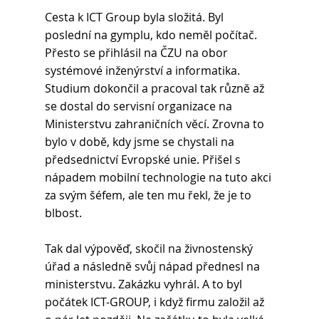
Cesta k ICT Group byla složitá. Byl 
poslední na gymplu, kdo neměl počítač. 
Přesto se přihlásil na ČZU na obor 
systémové inženýrství a informatika. 
Studium dokončil a pracoval tak různě až 
se dostal do servisní organizace na 
Ministerstvu zahraničních věcí. Zrovna to 
bylo v době, kdy jsme se chystali na 
předsednictví Evropské unie. Přišel s 
nápadem mobilní technologie na tuto akci 
za svým šéfem, ale ten mu řekl, že je to 
blbost.
Tak dal výpověď, skočil na živnostenský 
úřad a následně svůj nápad přednesl na 
ministerstvu. Zakázku vyhrál. A to byl 
počátek ICT-GROUP, i když firmu založil až 