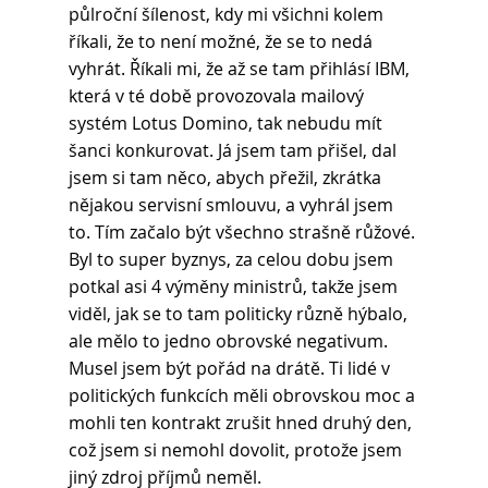
půlroční šílenost, kdy mi všichni kolem 
říkali, že to není možné, že se to nedá 
vyhrát. Říkali mi, že až se tam přihlásí IBM, 
která v té době provozovala mailový 
systém Lotus Domino, tak nebudu mít 
šanci konkurovat. Já jsem tam přišel, dal 
jsem si tam něco, abych přežil, zkrátka 
nějakou servisní smlouvu, a vyhrál jsem 
to. Tím začalo být všechno strašně růžové.
Byl to super byznys, za celou dobu jsem 
potkal asi 4 výměny ministrů, takže jsem 
viděl, jak se to tam politicky různě hýbalo, 
ale mělo to jedno obrovské negativum. 
Musel jsem být pořád na drátě. Ti lidé v 
politických funkcích měli obrovskou moc a 
mohli ten kontrakt zrušit hned druhý den, 
což jsem si nemohl dovolit, protože jsem 
jiný zdroj příjmů neměl.