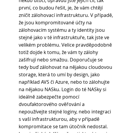
někdo útočí, opravdu jste jejich cíl, tak 
první, co budou řešit, je, že vám chtějí 
zničit zálohovací infrastrukturu. V případě, 
že jsou kompromitované účty na 
zálohovacím systému a ty identity jsou 
stejné jako v té infrastruktuře, tak jste ve 
velikém problému. Velice pravděpodobně 
totiž dojde k tomu, že vám ty zálohy 
zašifrují nebo smažou. Doporučuje se 
tedy buď zálohovat na nějakou cloudovou 
storage, která to umí by design, jako 
například AVS či Azure, nebo to zálohujte 
na nějakou NASku. Login do té NASky si 
ideálně zabezpečte pomocí 
dvoufaktorového ověřování a 
nepoužívejte stejné loginy, nebo integraci 
s vaší infrastrukturou, aby v případě 
kompromitace se tam útočník nedostal. 