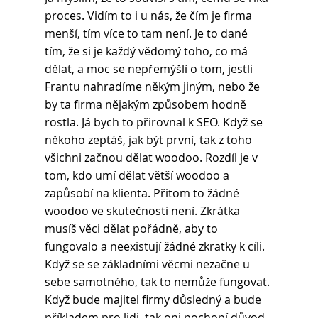
proces. Vidím to i u nás, že čím je firma 
menší, tím více to tam není. Je to dané 
tím, že si je každý vědomý toho, co má 
dělat, a moc se nepřemýšlí o tom, jestli 
Frantu nahradíme někým jiným, nebo že 
by ta firma nějakým způsobem hodně 
rostla. Já bych to přirovnal k SEO. Když se 
někoho zeptáš, jak být první, tak z toho 
všichni začnou dělat woodoo. Rozdíl je v 
tom, kdo umí dělat větší woodoo a 
zapůsobí na klienta. Přitom to žádné 
woodoo ve skutečnosti není. Zkrátka 
musíš věci dělat pořádně, aby to 
fungovalo a neexistují žádné zkratky k cíli. 
Když se se základními věcmi nezačne u 
sebe samotného, tak to nemůže fungovat. 
Když bude majitel firmy důsledný a bude 
příkladem pro lidi, tak oni pochopí důvod, 