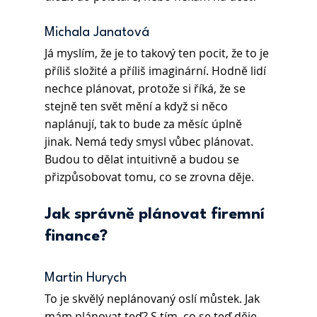
Michala Janatová 
Já myslím, že je to takový ten pocit, že to je 
příliš složité a příliš imaginární. Hodně lidí 
nechce plánovat, protože si říká, že se 
stejně ten svět mění a když si něco 
naplánují, tak to bude za měsíc úplně 
jinak. Nemá tedy smysl vůbec plánovat. 
Budou to dělat intuitivně a budou se 
přizpůsobovat tomu, co se zrovna děje. 
Jak správně plánovat firemní 
finance?
Martin Hurych 
To je skvělý neplánovaný oslí můstek. Jak 
mám plánovat teď? S tím, co se teď děje 