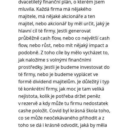
dvacetiletý finanční plán, o kterém jsem 
mluvila. Každá firma má nějakého 
majitele, má nějaké akcionáře a ten 
majitel, nebo akcionář by měl určit, jaký je 
hlavní cíl té firmy. Jestli generovat 
průběžně cash flow, nebo co největší cash 
flow, nebo růst, nebo mít nějaký impact a 
podobně. Z toho cíle by mělo vycházet to, 
jak naložíme s volnými finančními 
prostředky. Jestli je budeme investovat do 
té firmy, nebo je budeme vyplácet ve 
formě dividend majitelům. Je důležitý i typ 
té konkrétní firmy, jak moc je tam veliká 
nejistota, kolik je potřeba držet peněz 
v rezervě a kdy může tu firmu nedostatek 
cashe položit. Covid byl krásná škola toho, 
co se může neočekávaného přihodit a z 
toho se dá i krásně odvodit, jaká by měla 