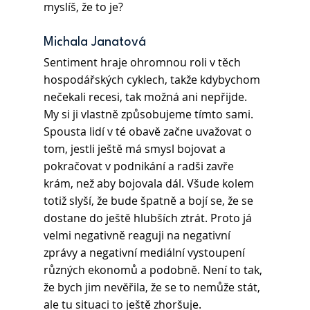
myslíš, že to je?  
Michala Janatová 
Sentiment hraje ohromnou roli v těch 
hospodářských cyklech, takže kdybychom 
nečekali recesi, tak možná ani nepřijde. 
My si ji vlastně způsobujeme tímto sami. 
Spousta lidí v té obavě začne uvažovat o 
tom, jestli ještě má smysl bojovat a 
pokračovat v podnikání a radši zavře 
krám, než aby bojovala dál. Všude kolem 
totiž slyší, že bude špatně a bojí se, že se 
dostane do ještě hlubších ztrát. Proto já 
velmi negativně reaguji na negativní 
zprávy a negativní mediální vystoupení 
různých ekonomů a podobně. Není to tak, 
že bych jim nevěřila, že se to nemůže stát, 
ale tu situaci to ještě zhoršuje. 