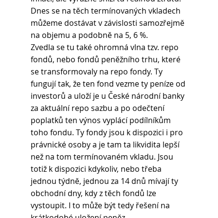
Dnes se na těch termínovaných vkladech 
můžeme dostávat v závislosti samozřejmě 
na objemu a podobně na 5, 6 %.  
Zvedla se tu také ohromná vlna tzv. repo 
fondů, nebo fondů peněžního trhu, které 
se transformovaly na repo fondy. Ty 
fungují tak, že ten fond vezme ty peníze od 
investorů a uloží je u České národní banky 
za aktuální repo sazbu a po odečtení 
poplatků ten výnos vyplácí podílníkům 
toho fondu. Ty fondy jsou k dispozici i pro 
právnické osoby a je tam ta likvidita lepší 
než na tom termínovaném vkladu. Jsou 
totiž k dispozici kdykoliv, nebo třeba 
jednou týdně, jednou za 14 dnů mívají ty 
obchodní dny, kdy z těch fondů lze 
vystoupit. I to může být tedy řešení na 
krátkodobé uložení peněz.  