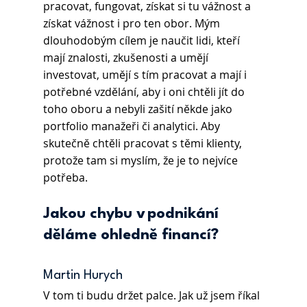
pracovat, fungovat, získat si tu vážnost a 
získat vážnost i pro ten obor. Mým 
dlouhodobým cílem je naučit lidi, kteří 
mají znalosti, zkušenosti a umějí 
investovat, umějí s tím pracovat a mají i 
potřebné vzdělání, aby i oni chtěli jít do 
toho oboru a nebyli zašití někde jako 
portfolio manažeři či analytici. Aby 
skutečně chtěli pracovat s těmi klienty, 
protože tam si myslím, že je to nejvíce 
potřeba. 
Jakou chybu v podnikání 
děláme ohledně financí?
Martin Hurych 
V tom ti budu držet palce. Jak už jsem říkal 