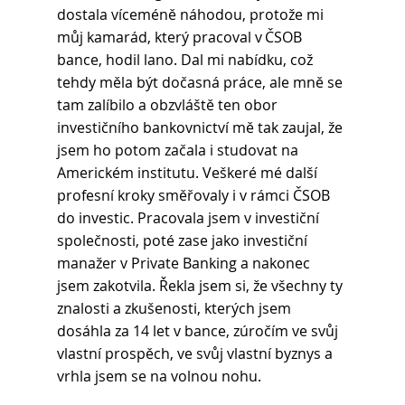
dostala víceméně náhodou, protože mi 
můj kamarád, který pracoval v ČSOB 
bance, hodil lano. Dal mi nabídku, což 
tehdy měla být dočasná práce, ale mně se 
tam zalíbilo a obzvláště ten obor 
investičního bankovnictví mě tak zaujal, že 
jsem ho potom začala i studovat na 
Americkém institutu. Veškeré mé další 
profesní kroky směřovaly i v rámci ČSOB 
do investic. Pracovala jsem v investiční 
společnosti, poté zase jako investiční 
manažer v Private Banking a nakonec 
jsem zakotvila. Řekla jsem si, že všechny ty 
znalosti a zkušenosti, kterých jsem 
dosáhla za 14 let v bance, zúročím ve svůj 
vlastní prospěch, ve svůj vlastní byznys a 
vrhla jsem se na volnou nohu. 