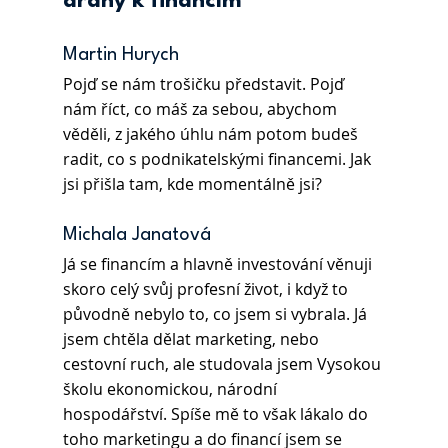
dráhy k financím
Martin Hurych 
Pojď se nám trošičku představit. Pojď 
nám říct, co máš za sebou, abychom 
věděli, z jakého úhlu nám potom budeš 
radit, co s podnikatelskými financemi. Jak 
jsi přišla tam, kde momentálně jsi? 
Michala Janatová 
Já se financím a hlavně investování věnuji 
skoro celý svůj profesní život, i když to 
původně nebylo to, co jsem si vybrala. Já 
jsem chtěla dělat marketing, nebo 
cestovní ruch, ale studovala jsem Vysokou 
školu ekonomickou, národní 
hospodářství. Spíše mě to však lákalo do 
toho marketingu a do financí jsem se 