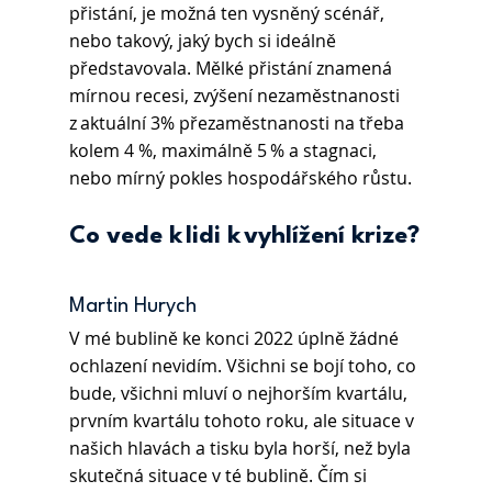
přistání, je možná ten vysněný scénář, 
nebo takový, jaký bych si ideálně 
představovala. Mělké přistání znamená 
mírnou recesi, zvýšení nezaměstnanosti 
z aktuální 3% přezaměstnanosti na třeba 
kolem 4 %, maximálně 5 % a stagnaci, 
nebo mírný pokles hospodářského růstu.  
Co vede k lidi k vyhlížení krize?
Martin Hurych 
V mé bublině ke konci 2022 úplně žádné 
ochlazení nevidím. Všichni se bojí toho, co 
bude, všichni mluví o nejhorším kvartálu, 
prvním kvartálu tohoto roku, ale situace v 
našich hlavách a tisku byla horší, než byla 
skutečná situace v té bublině. Čím si 