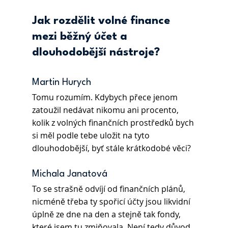
Jak rozdělit volné finance 
mezi běžný účet a 
dlouhodobější nástroje?
Martin Hurych 
Tomu rozumím. Kdybych přece jenom 
zatoužil nedávat nikomu ani procento, 
kolik z volných finančních prostředků bych 
si měl podle tebe uložit na tyto 
dlouhodobější, byť stále krátkodobé věci? 
Michala Janatová 
To se strašně odvíjí od finančních plánů, 
nicméně třeba ty spořicí účty jsou likvidní 
úplně ze dne na den a stejně tak fondy, 
které jsem tu zmiňovala. Není tedy důvod, 