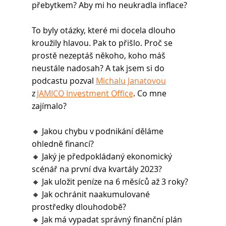
přebytkem? Aby mi ho neukradla inflace? 
To byly otázky, které mi docela dlouho 
kroužily hlavou. Pak to přišlo. Proč se 
prostě nezeptáš někoho, koho máš 
neustále nadosah? A tak jsem si do 
podcastu pozval 
Michalu Janatovou
z 
JAMICO Investment Office
. Co mne 
zajímalo? 
🔸 Jakou chybu v podnikání děláme 
ohledně financí? 
🔸 Jaký je předpokládaný ekonomický 
scénář na první dva kvartály 2023? 
🔸 Jak uložit peníze na 6 měsíců až 3 roky? 
🔸 Jak ochránit naakumulované 
prostředky dlouhodobě? 
🔸 Jak má vypadat správný finanční plán 