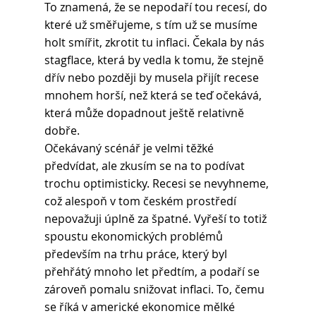
To znamená, že se nepodaří tou recesí, do 
které už směřujeme, s tím už se musíme 
holt smířit, zkrotit tu inflaci. Čekala by nás 
stagflace, která by vedla k tomu, že stejně 
dřív nebo později by musela přijít recese 
mnohem horší, než která se teď očekává, 
která může dopadnout ještě relativně 
dobře.  
Očekávaný scénář je velmi těžké 
předvídat, ale zkusím se na to podívat 
trochu optimisticky. Recesi se nevyhneme, 
což alespoň v tom českém prostředí 
nepovažuji úplně za špatné. Vyřeší to totiž 
spoustu ekonomických problémů 
především na trhu práce, který byl 
přehřátý mnoho let předtím, a podaří se 
zároveň pomalu snižovat inflaci. To, čemu 
se říká v americké ekonomice mělké 