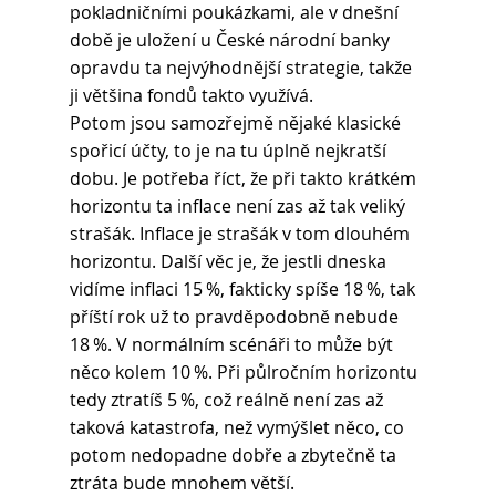
pokladničními poukázkami, ale v dnešní 
době je uložení u České národní banky 
opravdu ta nejvýhodnější strategie, takže 
ji většina fondů takto využívá. 
Potom jsou samozřejmě nějaké klasické 
spořicí účty, to je na tu úplně nejkratší 
dobu. Je potřeba říct, že při takto krátkém 
horizontu ta inflace není zas až tak veliký 
strašák. Inflace je strašák v tom dlouhém 
horizontu. Další věc je, že jestli dneska 
vidíme inflaci 15 %, fakticky spíše 18 %, tak 
příští rok už to pravděpodobně nebude 
18 %. V normálním scénáři to může být 
něco kolem 10 %. Při půlročním horizontu 
tedy ztratíš 5 %, což reálně není zas až 
taková katastrofa, než vymýšlet něco, co 
potom nedopadne dobře a zbytečně ta 
ztráta bude mnohem větší. 