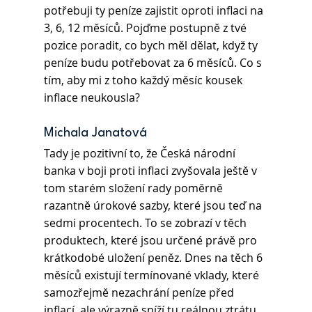
potřebuji ty peníze zajistit oproti inflaci na 
3, 6, 12 měsíců. Pojďme postupně z tvé 
pozice poradit, co bych měl dělat, když ty 
peníze budu potřebovat za 6 měsíců. Co s 
tím, aby mi z toho každý měsíc kousek 
inflace neukousla? 
Michala Janatová 
Tady je pozitivní to, že Česká národní 
banka v boji proti inflaci zvyšovala ještě v 
tom starém složení rady poměrně 
razantně úrokové sazby, které jsou teď na 
sedmi procentech. To se zobrazí v těch 
produktech, které jsou určené právě pro 
krátkodobé uložení peněz. Dnes na těch 6 
měsíců existují termínované vklady, které 
samozřejmě nezachrání peníze před 
inflací, ale výrazně sníží tu reálnou ztrátu. 