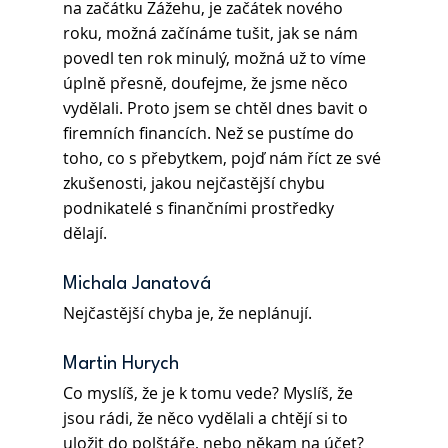
na začátku Zážehu, je začátek nového 
roku, možná začínáme tušit, jak se nám 
povedl ten rok minulý, možná už to víme 
úplně přesně, doufejme, že jsme něco 
vydělali. Proto jsem se chtěl dnes bavit o 
firemních financích. Než se pustíme do 
toho, co s přebytkem, pojď nám říct ze své 
zkušenosti, jakou nejčastější chybu 
podnikatelé s finančními prostředky 
dělají. 
Michala Janatová
Nejčastější chyba je, že neplánují. 
Martin Hurych 
Co myslíš, že je k tomu vede? Myslíš, že 
jsou rádi, že něco vydělali a chtějí si to 
uložit do polštáře, nebo někam na účet? 