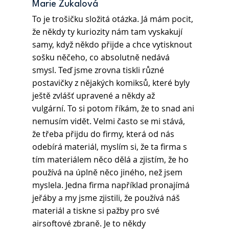
Marie Zukalová 
To je trošičku složitá otázka. Já mám pocit, 
že někdy ty kuriozity nám tam vyskakují 
samy, když někdo přijde a chce vytisknout 
sošku něčeho, co absolutně nedává 
smysl. Teď jsme zrovna tiskli různé 
postavičky z nějakých komiksů, které byly 
ještě zvlášť upravené a někdy až 
vulgární. To si potom říkám, že to snad ani 
nemusím vidět. Velmi často se mi stává, 
že třeba přijdu do firmy, která od nás 
odebírá materiál, myslím si, že ta firma s 
tím materiálem něco dělá a zjistím, že ho 
používá na úplně něco jiného, než jsem 
myslela. Jedna firma například pronajímá 
jeřáby a my jsme zjistili, že používá náš 
materiál a tiskne si pažby pro své 
airsoftové zbraně. Je to někdy 