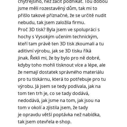
chytřejšího, než začít podnikat. Tou dobou 
jsme měli rozestavěný dům, tak mi to 
přišlo takové příznačné, že se určitě nudit 
nebudu, tak jsem založila firmu. 
Proč 3D tisk? Byla jsem ve spolupráci s 
hochy s Vysokým učením technickým, 
kteří tam právě ten 3D tisk zkoumali a tu 
aditivní výrobu, jak se 3D tisku říká 
jinak. Řekli mi, že by bylo pro ně dobré, 
kdyby toho mohli tisknout více a lépe, ale 
že nemají dostatek správného materiálu 
pro tu tiskárnu, která to potřebuje pro tu 
výrobu. Já jsem se tedy podívala, jak na 
tom ten trh je, co se tady dodává, 
nedodává, jak jsme na tom, jak jsou na 
tom v okolí a zjistila jsem, že tady 
je opravdu větší poptávka než nabídka, 
tak jsem otevřela e-shop.