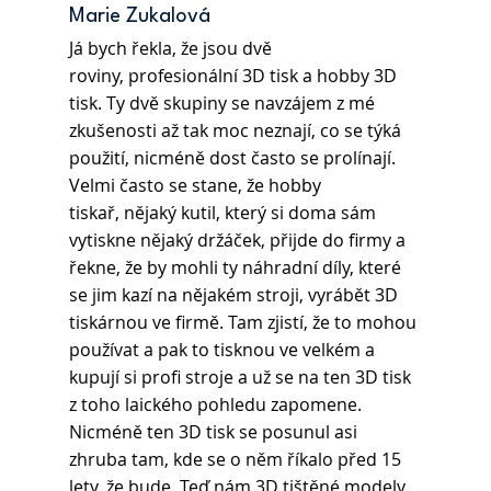
Marie Zukalová 
Já bych řekla, že jsou dvě 
roviny, profesionální 3D tisk a hobby 3D 
tisk. Ty dvě skupiny se navzájem z mé 
zkušenosti až tak moc neznají, co se týká 
použití, nicméně dost často se prolínají. 
Velmi často se stane, že hobby 
tiskař, nějaký kutil, který si doma sám 
vytiskne nějaký držáček, přijde do firmy a 
řekne, že by mohli ty náhradní díly, které 
se jim kazí na nějakém stroji, vyrábět 3D 
tiskárnou ve firmě. Tam zjistí, že to mohou 
používat a pak to tisknou ve velkém a 
kupují si profi stroje a už se na ten 3D tisk 
z toho laického pohledu zapomene. 
Nicméně ten 3D tisk se posunul asi 
zhruba tam, kde se o něm říkalo před 15 
lety, že bude. Teď nám 3D tištěné modely 