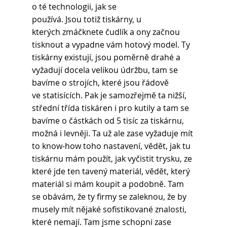
o té technologii, jak se 
používá. Jsou totiž tiskárny, u 
kterých zmáčknete čudlík a ony začnou 
tisknout a vypadne vám hotový model. Ty 
tiskárny existují, jsou poměrně drahé a 
vyžadují docela velikou údržbu, tam se 
bavíme o strojích, které jsou řádově 
ve statisících. Pak je samozřejmě ta nižší, 
střední třída tiskáren i pro kutily a tam se 
bavíme o částkách od 5 tisíc za tiskárnu, 
možná i levněji. Ta už ale zase vyžaduje mít 
to know-how toho nastavení, vědět, jak tu 
tiskárnu mám použít, jak vyčistit trysku, ze 
které jde ten tavený materiál, vědět, který 
materiál si mám koupit a podobně. Tam 
se obávám, že ty firmy se zaleknou, že by 
musely mít nějaké sofistikované znalosti, 
které nemají. Tam jsme schopni zase 