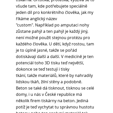
všude tam, kde potřebujete speciálně 
jeden díl pro konkrétního člověka, jak my 
říkáme anglický název 
"custom". Například po amputaci nohy 
zůstane pahýl a ten pahýl je každý jiný, 
není možné použít stejnou protézu pro 
každého člověka. U dětí, když rostou, tam 
je to úplně jasné, takže se pořád 
dotiskávají další a další. V medicíně je ten 
potenciál toho 3D tisku teď největší, 
dokonce se teď testují i tisky 
tkání, takže materiálů, které by nahradily 
lidskou tkáň, žilní stěny a podobně.
Beton se také dá tisknout, tisknou se celé 
domy, i u nás v České republice má 
několik firem tiskárny na beton. Jediná 
potíž je teď vychytat tu správnou hustotu 