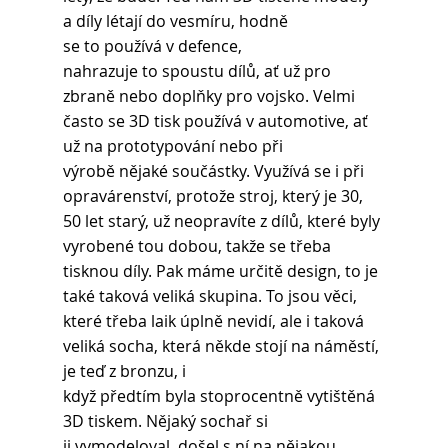
a díly létají do vesmíru, hodně 
se to používá v defence, 
nahrazuje to spoustu dílů, ať už pro 
zbraně nebo doplňky pro vojsko. Velmi 
často se 3D tisk používá v automotive, ať 
už na prototypování nebo při 
výrobě nějaké součástky. Využívá se i při 
opravárenství, protože stroj, který je 30, 
50 let starý, už neopravíte z dílů, které byly 
vyrobené tou dobou, takže se třeba 
tisknou díly. Pak máme určitě design, to je 
také taková veliká skupina. To jsou věci, 
které třeba laik úplně nevidí, ale i taková 
veliká socha, která někde stojí na náměstí, 
je teď z bronzu, i 
když předtím byla stoprocentně vytištěná 
3D tiskem. Nějaký sochař si 
ji vymodeloval, došel s ní na nějakou 