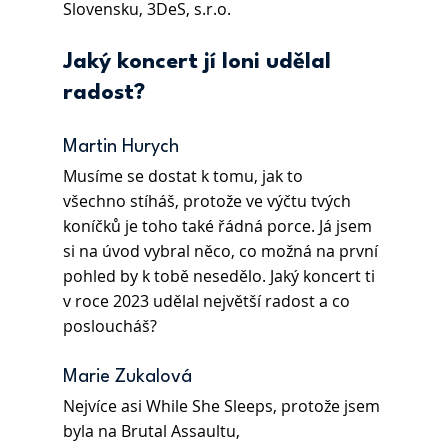
Slovensku, 3DeS, s.r.o.
Jaký koncert jí loni udělal 
radost?  
Martin Hurych 
Musíme se dostat k tomu, jak to 
všechno stíháš, protože ve výčtu tvých 
koníčků je toho také řádná porce. Já jsem 
si na úvod vybral něco, co možná na první 
pohled by k tobě nesedělo. Jaký koncert ti 
v roce 2023 udělal největší radost a co 
posloucháš?
Marie Zukalová 
Nejvíce asi While She Sleeps, protože jsem 
byla na Brutal Assaultu, 