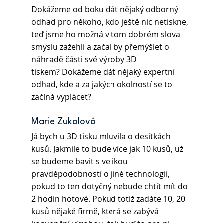
Dokážeme od boku dát nějaký odborný 
odhad pro někoho, kdo ještě nic netiskne, 
teď jsme ho možná v tom dobrém slova 
smyslu zažehli a začal by přemýšlet o 
náhradě části své výroby 3D 
tiskem? Dokážeme dát nějaký expertní 
odhad, kde a za jakých okolností se to 
začíná vyplácet?
Marie Zukalová 
Já bych u 3D tisku mluvila o desítkách 
kusů. Jakmile to bude více jak 10 kusů, už 
se budeme bavit s velikou 
pravděpodobností o jiné technologii, 
pokud to ten dotyčný nebude chtít mít do 
2 hodin hotové. Pokud totiž zadáte 10, 20 
kusů nějaké firmě, která se zabývá 