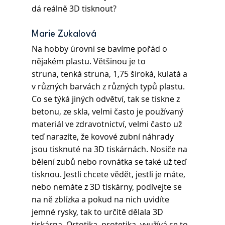
dá reálně 3D tisknout?
Marie Zukalová 
Na hobby úrovni se bavíme pořád o 
nějakém plastu. Většinou je to 
struna, tenká struna, 1,75 široká, kulatá a 
v různých barvách z různých typů plastu. 
Co se týká jiných odvětví, tak se tiskne z 
betonu, ze skla, velmi často je používaný 
materiál ve zdravotnictví, velmi často už 
teď narazíte, že kovové zubní náhrady 
jsou tisknuté na 3D tiskárnách. Nosiče na 
bělení zubů nebo rovnátka se také už teď 
tisknou. Jestli chcete vědět, jestli je máte, 
nebo nemáte z 3D tiskárny, podívejte se 
na ně zblízka a pokud na nich uvidíte 
jemné rysky, tak to určitě dělala 3D 
tiskárna. Ortotika, protetika, využívá se to 