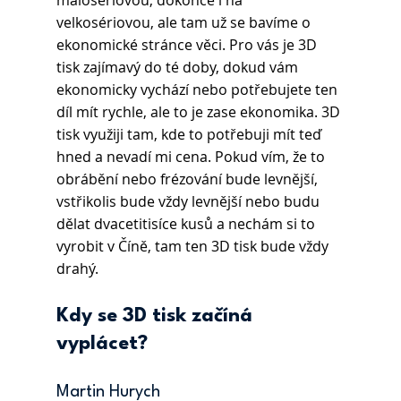
malosériovou, dokonce i na 
velkosériovou, ale tam už se bavíme o 
ekonomické stránce věci. Pro vás je 3D 
tisk zajímavý do té doby, dokud vám 
ekonomicky vychází nebo potřebujete ten 
díl mít rychle, ale to je zase ekonomika. 3D 
tisk využiji tam, kde to potřebuji mít teď 
hned a nevadí mi cena. Pokud vím, že to 
obrábění nebo frézování bude levnější, 
vstřikolis bude vždy levnější nebo budu 
dělat dvacetitisíce kusů a nechám si to 
vyrobit v Číně, tam ten 3D tisk bude vždy 
drahý.
Kdy se 3D tisk začíná 
vyplácet? 
Martin Hurych 