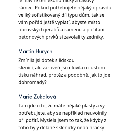
je hlavně ten ekonomický a časový 
rámec. Pokud potřebujete nějaký opravdu 
veliký sofistikovaný díl typu dům, tak se 
vám pořád ještě vyplatí, abyste místo 
obrovských jeřábů a ramene a počítání 
betonových prvků si zavolali ty zedníky.
Martin Hurych 
Zmínila jsi dotek s lidskou 
sliznicí, ale zároveň jsi mluvila o custom 
tisku náhrad, protéz a podobně. Jak to jde 
dohromady?
Marie Zukalová
Tam jde o to, že máte nějaké plasty a vy 
potřebujete, aby se například neuvolnily 
při požití. Myslela jsem to tak, že kdyby z 
toho byly dělané skleničky nebo hračky 