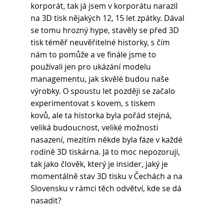
korporát, tak já jsem v korporátu narazil 
na 3D tisk nějakých 12, 15 let zpátky. Dával 
se tomu hrozný hype, stavěly se před 3D 
tisk téměř neuvěřitelné historky, s čím 
nám to pomůže a ve finále jsme to 
používali jen pro ukázání modelu 
managementu, jak skvělé budou naše 
výrobky. O spoustu let později se začalo 
experimentovat s kovem, s tiskem 
kovů, ale ta historka byla pořád stejná, 
veliká budoucnost, veliké možnosti 
nasazení, mezitím někde byla fáze v každé 
rodině 3D tiskárna. Já to moc nepozoruji, 
tak jako člověk, který je insider, jaký je 
momentálně stav 3D tisku v Čechách a na 
Slovensku v rámci těch odvětví, kde se dá 
nasadit?