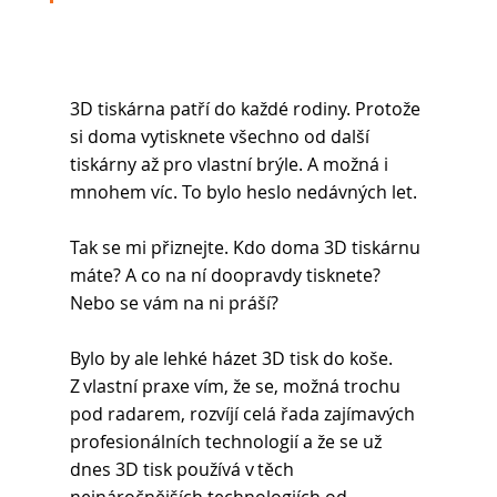
3D tiskárna patří do každé rodiny. Protože 
si doma vytisknete všechno od další 
tiskárny až pro vlastní brýle. A možná i 
mnohem víc. To bylo heslo nedávných let. 
Tak se mi přiznejte. Kdo doma 3D tiskárnu 
máte? A co na ní doopravdy tisknete? 
Nebo se vám na ni práší?  
Bylo by ale lehké házet 3D tisk do koše. 
Z vlastní praxe vím, že se, možná trochu 
pod radarem, rozvíjí celá řada zajímavých 
profesionálních technologií a že se už 
dnes 3D tisk používá v těch 