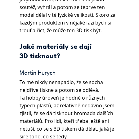
soutěž, vyhrál a potom se teprve ten 
model dělal v té fyzické velikosti. Skoro za 
každým produktem v nějaké fázi bych si 
troufla říct, že může ten 3D tisk být.
Jaké materiály se dají 
3D tisknout? 
Martin Hurych 
To mě nikdy nenapadlo, že se socha 
nejdříve tiskne a potom se odlévá. 
Ta hobby úroveň je hodně o různých 
typech plastů, až relativně nedávno jsem 
zjistil, že se dá tisknout hromada dalších 
materiálů. Pro lidi, kteří třeba ještě ani 
netuší, co se s 3D tiskem dá dělat, jaká je 
šíře toho, co se tedy 