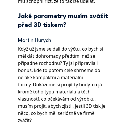
mu schopní říct, že to tak lze udělat.
Jaké parametry musím zvážit 
před 3D tiskem?
Martin Hurych 
Když už jsme se dali do výčtu, co bych si 
měl dát dohromady předtím, než se 
případně rozhodnu? Ty jsi připravila i 
bonus, kde to potom celé shrneme do 
nějaké kompaktní a materiální 
formy. Dokážeme si projít ty body, co já 
kromě toho typu materiálu a těch 
vlastností, co očekávám od výrobku, 
musím projít, abych zjistil, jestli 3D tisk je 
něco, co bych měl seriózně ve firmě 
zvážit?