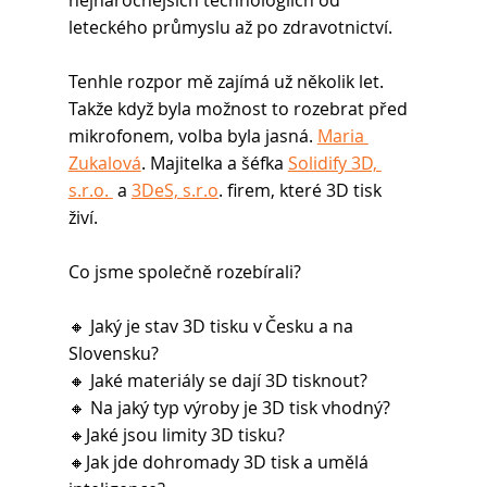
nejnáročnějších technologiích od 
leteckého průmyslu až po zdravotnictví.  
Tenhle rozpor mě zajímá už několik let. 
Takže když byla možnost to rozebrat před 
mikrofonem, volba byla jasná. 
Maria 
Zukalová
. Majitelka a šéfka 
Solidify 3D, 
s.r.o. 
 a 
3DeS, s.r.o
. firem, které 3D tisk 
živí. 
Co jsme společně rozebírali? 
🔸 Jaký je stav 3D tisku v Česku a na 
Slovensku? 
🔸 Jaké materiály se dají 3D tisknout? 
🔸 Na jaký typ výroby je 3D tisk vhodný? 
🔸Jaké jsou limity 3D tisku? 
🔸Jak jde dohromady 3D tisk a umělá 