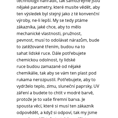
technologii nahradit, tak samozřejmě jsou 
nějaké parametry, které musíte vědět, aby 
ten výsledek byl stejný jako z té konvenční 
výroby, ne-li lepší. My se tedy ptáme 
zákazníka, jaké chce, aby to mělo 
mechanické vlastnosti, pružnost, 
pevnost, musí to odolávat nárazům, bude 
to zatěžované třením, budou na to 
sahat lidské ruce. Dále potřebujete 
chemickou odolnost, ty lidské 
ruce budou zamazané od nějaké 
chemikálie, tak aby se vám ten plast pod 
rukama nerozpustil. Potřebujete, aby to 
vydrželo teplo, zimu, sluneční paprsky, UV 
záření a budete to chtít v modré barvě, 
protože je to vaše firemní barva. Je 
spousta věcí, které si musí ten zákazník 
odpovědět, a když si odpoví, tak my jsme 