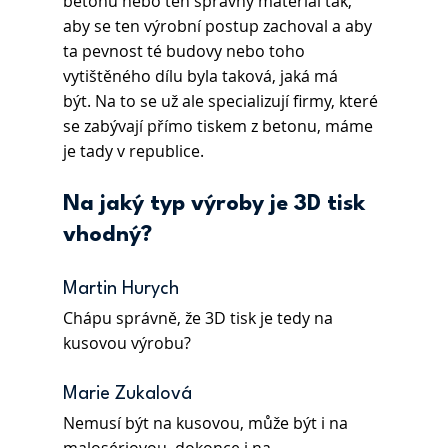
betonu nebo ten správný materiál tak, 
aby se ten výrobní postup zachoval a aby 
ta pevnost té budovy nebo toho 
vytištěného dílu byla taková, jaká má 
být. Na to se už ale specializují firmy, které 
se zabývají přímo tiskem z betonu, máme 
je tady v republice.
Na jaký typ výroby je 3D tisk 
vhodný? 
Martin Hurych 
Chápu správně, že 3D tisk je tedy na 
kusovou výrobu?
Marie Zukalová 
Nemusí být na kusovou, může být i na 