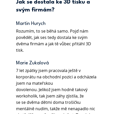
Jak se dostala ke 3D tisku a 
svým firmám? 
Martin Hurych 
Rozumím, to se běhá samo. Pojď nám 
povědět, jak ses tedy dostala ke svým 
dvěma firmám a jak tě vůbec přitáhl 3D 
tisk.
Marie Zukalová 
7 let zpátky jsem pracovala ještě v 
korporátu na obchodní pozici a odcházela 
jsem na mateřskou 
dovolenou. Jelikož jsem hodně takový 
workoholik, tak jsem záhy zjistila, že 
se se dvěma dětmi doma trošičku 
mentálně nudím, takže mě nenapadlo nic 