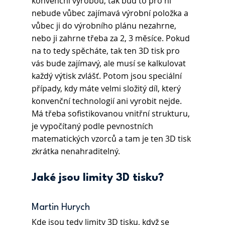
konvenční výrobou, tak buď to pro ni 
nebude vůbec zajímavá výrobní položka a 
vůbec ji do výrobního plánu nezahrne, 
nebo ji zahrne třeba za 2, 3 měsíce. Pokud 
na to tedy spěcháte, tak ten 3D tisk pro 
vás bude zajímavý, ale musí se kalkulovat 
každý výtisk zvlášť. Potom jsou speciální 
případy, kdy máte velmi složitý díl, který 
konvenční technologií ani vyrobit nejde. 
Má třeba sofistikovanou vnitřní strukturu, 
je vypočítaný podle pevnostních 
matematických vzorců a tam je ten 3D tisk 
zkrátka nenahraditelný.
Jaké jsou limity 3D tisku?
Martin Hurych 
Kde jsou tedy limity 3D tisku, když se 