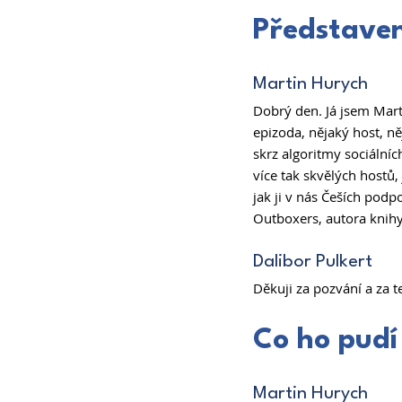
Představen
Martin Hurych 
Dobrý den. Já jsem Marti
epizoda, nějaký host, n
skrz algoritmy sociálníc
více tak skvělých hostů,
jak ji v nás Češích podp
Outboxers, autora knihy
Dalibor Pulkert 
Děkuji za pozvání a za t
Co ho pudí 
Martin Hurych