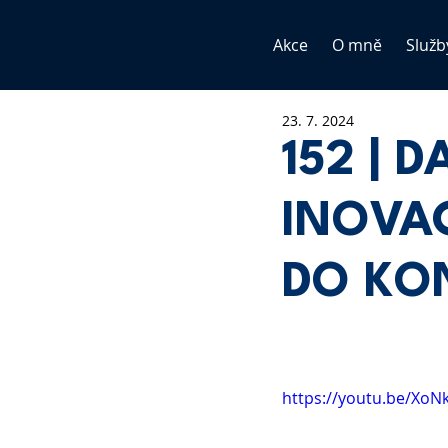
Akce
O mně
Služb
23. 7. 2024
152 | 
INOVA
DO KO
https://youtu.be/XoN