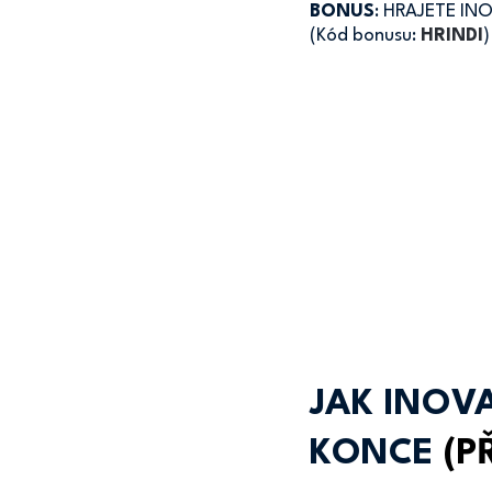
BONUS
: HRAJETE I
(Kód bonusu: 
HRINDI
)
JAK INOV
KONCE
(P