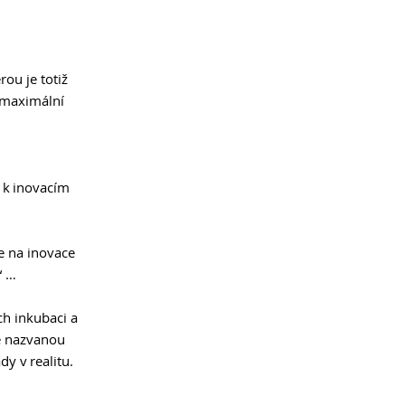
ou je totiž 
 maximální 
 k inovacím 
e na inovace 
“ … 
ch inkubaci a 
ně nazvanou 
 v realitu. 