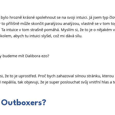
ylo hrozně krásné spolehnout se na svoji intuici. Já jsem typ člov
y to přílišně může skončit paralýzou analýzou, vlastně se v tom t
Ta intuice v tom strašně pomáhá. Myslím si, že to je o nějakém v
olem, abych tu intuici slyšel, což mi dává sílu. 
dy budeme mít Dalibora ezo? 
si, že to je uprostřed. Proč bych zahazoval silnou stránku, ktero
ě nepálila, tak objevuji, že je super poslouchat svůj vnitřní hlas a
v Outboxers? 