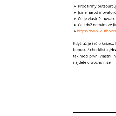
🔸 Proč firmy outsourcuj
🔸 Jsme národ inovátor
🔸 Co je vlastně inovace a
🔸 Co když nemám ve fir
🔸
https://www.outboxe
Když už je řeč o knize… 
bonusu / checklistu „
Hr
tak moci první vlastní i
najdete o trochu níže.