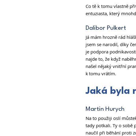
Co tě k tomu vlastně při
entuziasta, který mnohdy
Dalibor Pulkert 
Já mám hrozně rád hlášk
jsem se narodil, díky čem
je podpora podnikavosti
najde to, že když naběhn
našel nějaký vnitřní pra
k tomu vrátím. 
Jaká byla n
Martin Hurych 
Na to použiji oslí můste
tady potkali. Ty o sobě p
naučil při běhání proti z