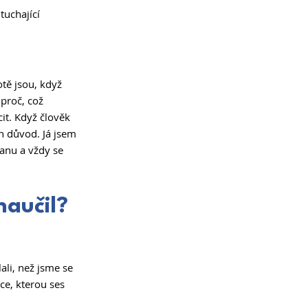
tuchající 
tě jsou, když 
 proč, což 
it. Když člověk 
en důvod. Já jsem 
tanu a vždy se 
naučil? 
ali, než jsme se 
kce, kterou ses 