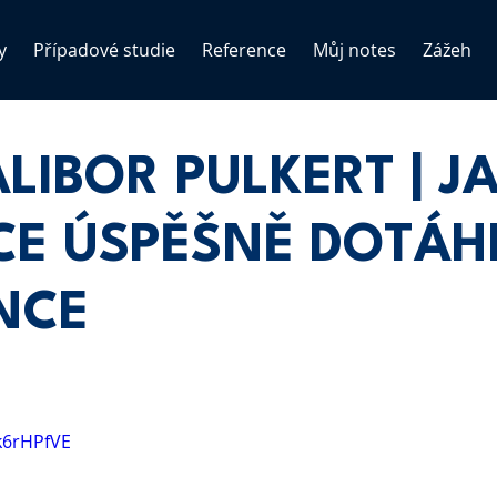
y
Případové studie
Reference
Můj notes
Zážeh
DALIBOR PULKERT | J
CE ÚSPĚŠNĚ DOTÁ
NCE
k6rHPfVE