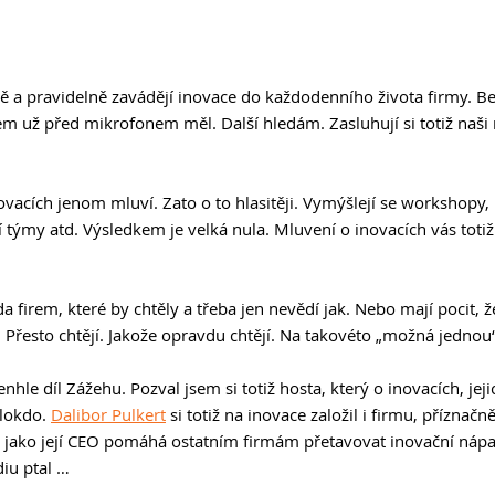
 a pravidelně zavádějí inovace do každodenního života firmy. Ber
sem už před mikrofonem měl. Další hledám. Zasluhují si totiž naši
 
vacích jenom mluví. Zato o to hlasitěji. Vymýšlejí se workshopy, 
 týmy atd. Výsledkem je velká nula. Mluvení o inovacích vás totiž
 firem, které by chtěly a třeba jen nevědí jak. Nebo mají pocit, ž
 Přesto chtějí. Jakože opravdu chtějí. Na takovéto „možná jednou
enhle díl Zážehu. Pozval jsem si totiž hosta, který o inovacích, jeji
lokdo. 
Dalibor Pulkert
 si totiž na inovace založil i firmu, příznač
 jako její CEO pomáhá ostatním firmám přetavovat inovační nápady
iu ptal … 