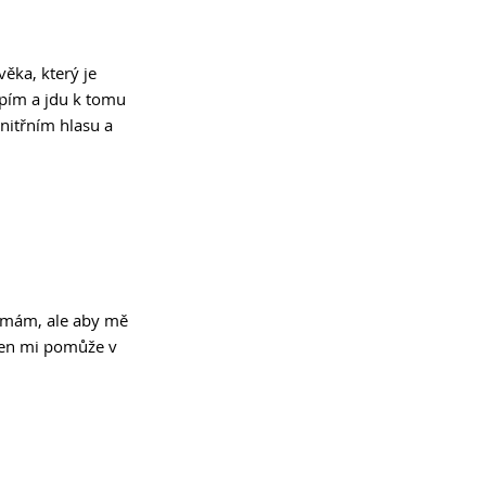
ěka, který je 
opím a jdu k tomu 
nitřním hlasu a 
u mám, ale aby mě 
 ten mi pomůže v 