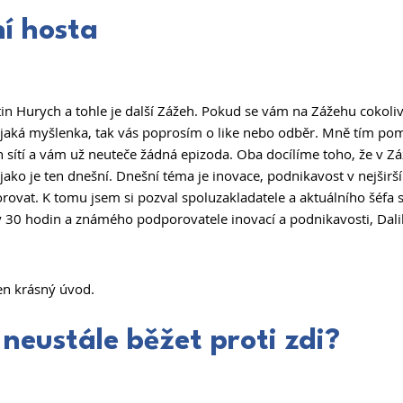
í hosta 
n Hurych a tohle je další Zážeh. Pokud se vám na Zážehu cokoliv l
ějaká myšlenka, tak vás poprosím o like nebo odběr. Mně tím pom
h sítí a vám už neuteče žádná epizoda. Oba docílíme toho, že v Z
 jako je ten dnešní. Dnešní téma je inovace, podnikavost v nejširš
orovat. K tomu jsem si pozval spoluzakladatele a aktuálního šéfa 
 30 hodin a známého podporovatele inovací a podnikavosti, Dalib
en krásný úvod. 
neustále běžet proti zdi? 