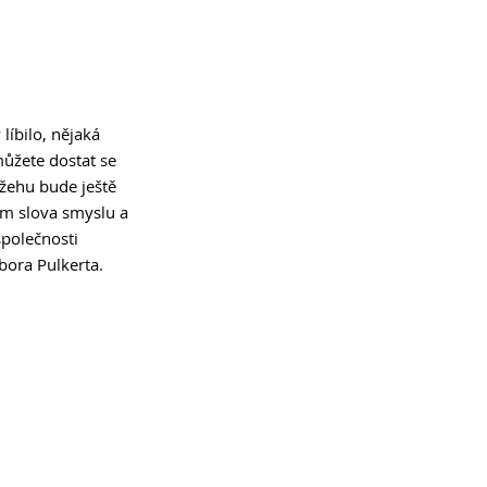
íbilo, nějaká 
ůžete dostat se 
ážehu bude ještě 
ím slova smyslu a 
společnosti 
ora Pulkerta. 