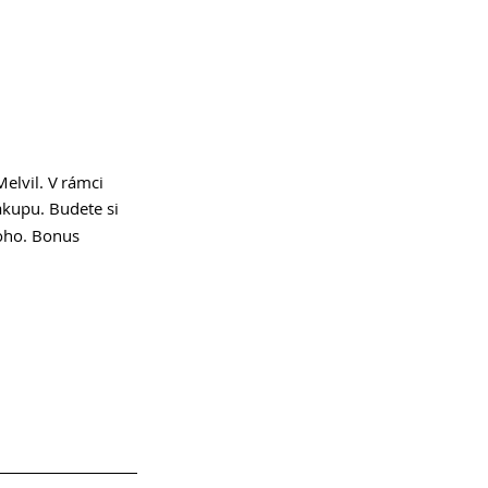
elvil. V rámci 
ákupu. Budete si 
toho. Bonus 