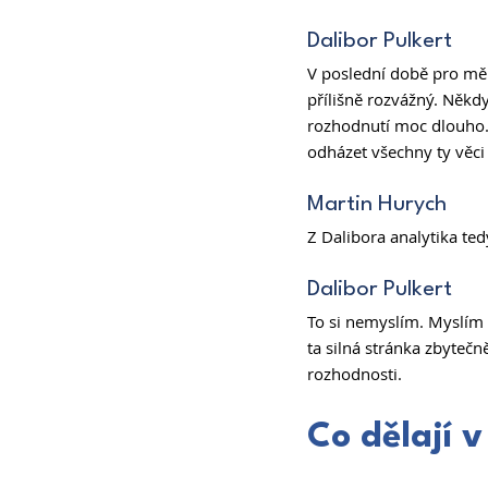
Dalibor Pulkert 
V poslední době pro mě b
přílišně rozvážný. Někd
rozhodnutí moc dlouho. 
odházet všechny ty věci k
Martin Hurych 
Z Dalibora analytika te
Dalibor Pulkert 
To si nemyslím. Myslím 
ta silná stránka zbytečn
rozhodnosti. 
Co dělají 