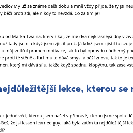
vedlo? My už se známe delší dobu a mně vždy přijde, že ty jsi neu
 běží proti zdi, ale nikdy to nevzdá. Co za tím je? 
u od Marka Twaina, který říkal, že mé dva nejkrásnější dny v živo
už tady jsem a když jsem zjistil proč. Já když jsem zjistil to svoje
 a můj vnitřní pramen motivace, tak to byl opravdu nádherný poc
e proti té stěně a furt mu to dává smysl a běží znovu, tak to je t
men, který mi dává sílu, takže když spadnu, klopýtnu, tak zase vs
ejdůležitější lekce, kterou se 
k k jedné věci, kterou jsem našel v přípravě, kterou jsme spolu děl
íšeš, že jsi lesson learned guy. Jaká byla zatím ta nejdůležitější le
di? 