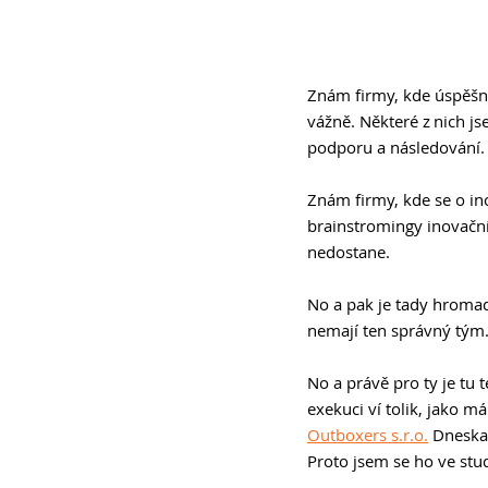
Znám firmy, kde úspěšně
vážně. Některé z nich j
podporu a následování.
Znám firmy, kde se o ino
brainstromingy inovační
nedostane. 
No a pak je tady hromada
nemají ten správný tým.
No a právě pro ty je tu t
exekuci ví tolik, jako má
Outboxers s.r.o.
 Dneska
Proto jsem se ho ve stud