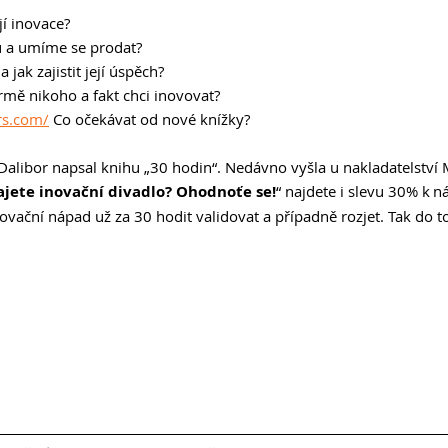
í inovace? 
ů a umíme se prodat? 
 jak zajistit její úspěch? 
mě nikoho a fakt chci inovovat? 
rs.com/
 Co očekávat od nové knížky? 
Dalibor napsal knihu „30 hodin“. Nedávno vyšla u nakladatelství M
ajete inovační divadlo? Ohodnoťe se!
“ najdete i slevu 30% k n
novační nápad už za 30 hodit validovat a případně rozjet. Tak do 