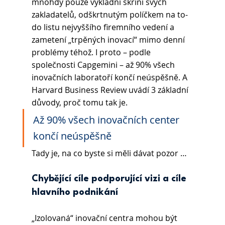
mnohdy pouze výkladní skříní svých 
zakladatelů, odškrtnutým políčkem na to-
do listu nejvyššího firemního vedení a 
zametení „trpěných inovací“ mimo denní 
problémy téhož. I proto – podle 
společnosti Capgemini – až 90% všech 
inovačních laboratoří končí neúspěšně. A 
Harvard Business Review uvádí 3 základní 
důvody, proč tomu tak je. 
Až 90% všech inovačních center 
končí neúspěšně
Tady je, na co byste si měli dávat pozor …
Chybějící cíle podporující vizi a cíle 
hlavního podnikání
„Izolovaná“ inovační centra mohou být 