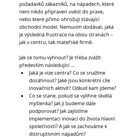
požadavků zákazníků, na nápadech, které 
není nikdo připraven uvést do praxe, 
nebo které přímo ohrožují stávající 
obchodní model. Nemusím dodávat, jaká 
je výsledná frustrace na obou stranách – 
jak v centru, tak mateřské firmě.
Jak se tomu vyhnout? Je třeba zvážit 
především následující …
Jaká je vize centra? Co se snažíme 
dosáhnout? Jaké jsou konkrétní cíle 
inovačních aktivit? Odkud kam jdeme?
Co se stane, pokud se vylíhne skvělá 
myšlenka? Jak ji budeme dále 
podporovat? Jak zajistíme 
implementaci inovací do života hlavní 
společnosti? A jak se zachováme k 
distruptivním nápadům? 