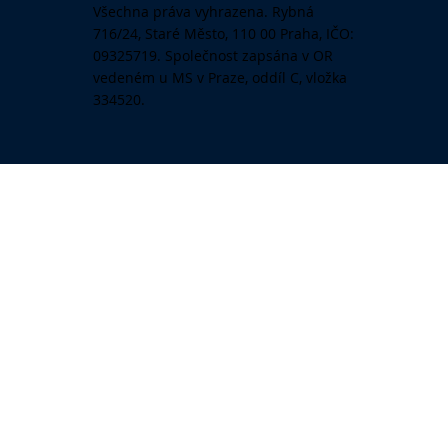
Všechna práva vyhrazena. Rybná
716/24, Staré Město, 110 00 Praha, IČO:
09325719. Společnost zapsána v OR
vedeném u MS v Praze, oddíl C, vložka
334520.