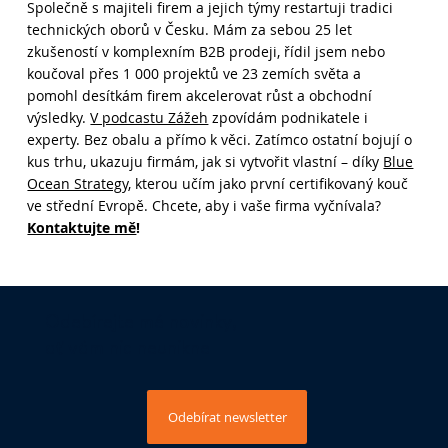
Společně s majiteli firem a jejich týmy restartuji tradici
technických oborů v Česku. Mám za sebou 25 let
zkušeností v komplexním B2B prodeji, řídil jsem nebo
koučoval přes 1 000 projektů ve 23 zemích světa a
pomohl desítkám firem akcelerovat růst a obchodní
výsledky.
V podcastu Zážeh
zpovídám podnikatele i
Jak může AI zničit důvěru ve vaši firmu:
experty. Bez obalu a přímo k věci. Zatímco ostatní bojují o
Jan Romportl (#241)
kus trhu, ukazuju firmám, jak si vytvořit vlastní – díky
Blue
Ocean Strategy
, kterou učím jako první certifikovaný kouč
ve střední Evropě. Chcete, aby i vaše firma vyčnívala?
Kontaktujte mě
!
Odebírejte mé novinky,
ať vám nic neunikne
Odebírat newsletter