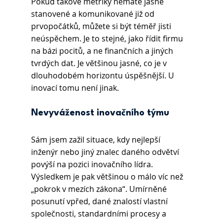
Pokud takové metriky nemáte jasně 
stanovené a komunikované již od 
prvopočátků, můžete si být téměř jisti 
neúspěchem. Je to stejné, jako řídit firmu 
na bázi pocitů, a ne finančních a jiných 
tvrdých dat. Je většinou jasné, co je v 
dlouhodobém horizontu úspěšnější. U 
inovací tomu není jinak.
Nevyváženost inovačního týmu
Sám jsem zažil situace, kdy nejlepší 
inženýr nebo jiný znalec daného odvětví 
povýší na pozici inovačního lídra. 
Výsledkem je pak většinou o málo víc než 
„pokrok v mezích zákona“. Umírněné 
posunutí vpřed, dané znalostí vlastní 
společnosti, standardními procesy a 