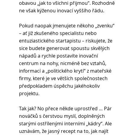
obavou „jak to všichni přijmou“. Rozhodně 
ne však kýženou inovací vyššího řádu.
Pokud naopak jmenujete někoho „zvenku“ 
– ať již zkušeného specialistu nebo 
entuziastického startapistu – riskujete, že 
sice budete generovat spoustu skvělých 
nápadů a rychle postavíte inovační 
centrum na nohy, nicméně bez vztahů, 
informací a „politického krytí“ z mateřské 
firmy, které je ve větších společnostech 
předpokladem úspěchu jakéhokoliv 
projektu. 
Tak jak? No přece někde uprostřed … Pár 
nováčků s čerstvou myslí, doplněných 
starými ostřílenými interními „kádry“. Ale 
uznávám, že jasný recept na to, jak najít 