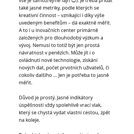
vše je samozřejmě fajn 😊). Je třeba přidat 
také jasné metriky, podle kterých se 
kreativní činnost – vznikající i díky výše 
uvedeným benefitům – dá exaktně měřit. 
A to i u inovačních center primárně 
založených pro dlouhodobý výzkum a 
vývoj. Nemusí to totiž být jen prostá 
návratnost v penězích. Může jít i o 
ovládnutí nové technologie, získání 
nových dat, počet prvotních uživatelů, či 
cokoliv dalšího … Jen je potřeba to jasně 
měřit.
Důvod je prostý. Jasné indikátory 
úspěšnosti vždy spolehlivě vrací vlak, 
který se chystá vydat vlastní cestou, zpět 
na koleje. 