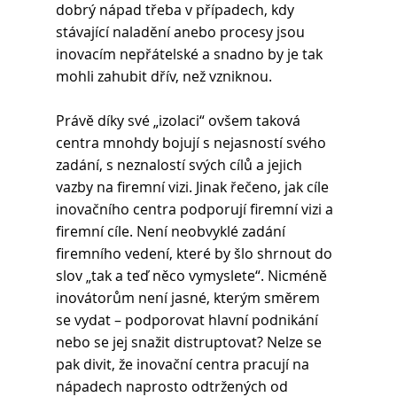
dobrý nápad třeba v případech, kdy 
stávající naladění anebo procesy jsou 
inovacím nepřátelské a snadno by je tak 
mohli zahubit dřív, než vzniknou.
Právě díky své „izolaci“ ovšem taková 
centra mnohdy bojují s nejasností svého 
zadání, s neznalostí svých cílů a jejich 
vazby na firemní vizi. Jinak řečeno, jak cíle 
inovačního centra podporují firemní vizi a 
firemní cíle. Není neobvyklé zadání 
firemního vedení, které by šlo shrnout do 
slov „tak a teď něco vymyslete“. Nicméně 
inovátorům není jasné, kterým směrem 
se vydat – podporovat hlavní podnikání 
nebo se jej snažit distruptovat? Nelze se 
pak divit, že inovační centra pracují na 
nápadech naprosto odtržených od 