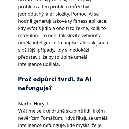
problém a ten problém může být 
jednoduchý, ale i složitý. Pomocí AI se 
hodně generují takové ty fitness aplikace, 
kdy vyfotíš jídlo a ono ti to řekne, kolik to 
má kalorií. To není tak složité vytvořit a 
umělá inteligence to napíše, ale pak jsou i 
složitější případy, kdy si nedokáži 
představit, že by to úplně umělá 
inteligence udělala.
Proč odpůrci tvrdí, že AI 
nefunguje?
Martin Hurych 
Vrátíme se k té druhé skupině lidí, k těm 
nevěřícím Tomášům. Když říkají, že umělá 
inteligence nefunguje, kde myslíš, že je 