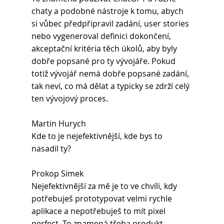
chaty a podobné nástroje k tomu, abych 
si vůbec předpřipravil zadání, user stories 
nebo vygeneroval definici dokončení, 
akceptační kritéria těch úkolů, aby byly 
dobře popsané pro ty vývojáře. Pokud 
totiž vývojář nemá dobře popsané zadání, 
tak neví, co má dělat a typicky se zdrží celý 
ten vývojový proces.
Martin Hurych
Kde to je nejefektivnější, kde bys to 
nasadil ty?
Prokop Simek 
Nejefektivnější za mě je to ve chvíli, kdy 
potřebuješ prototypovat velmi rychle 
aplikace a nepotřebuješ to mít pixel 
perfect. To znamená třeba produkt, 