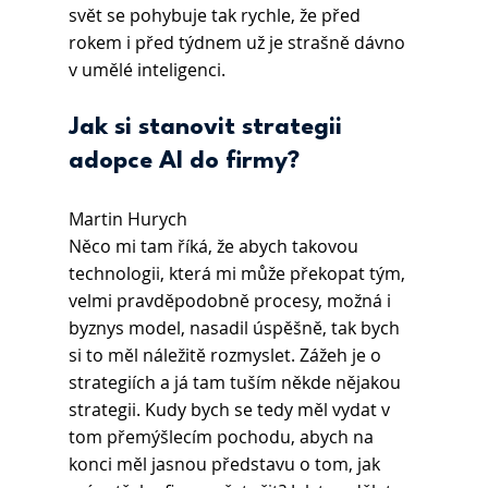
svět se pohybuje tak rychle, že před 
rokem i před týdnem už je strašně dávno 
v umělé inteligenci.
Jak si stanovit strategii 
adopce AI do firmy?
Martin Hurych 
Něco mi tam říká, že abych takovou 
technologii, která mi může překopat tým, 
velmi pravděpodobně procesy, možná i 
byznys model, nasadil úspěšně, tak bych 
si to měl náležitě rozmyslet. Zážeh je o 
strategiích a já tam tuším někde nějakou 
strategii. Kudy bych se tedy měl vydat v 
tom přemýšlecím pochodu, abych na 
konci měl jasnou představu o tom, jak 