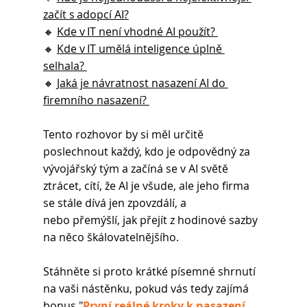
začít s adopcí AI?
🔸 
Kde v IT není vhodné AI použít? 
🔸 
Kde v IT umělá inteligence úplně 
selhala? 
🔸 
Jaká je návratnost nasazení AI do 
firemního nasazení? 
Tento rozhovor by si měl určitě 
poslechnout každý, kdo je odpovědný za 
vývojářský tým a začíná se v AI světě 
ztrácet, cítí, že AI je všude, ale jeho firma 
se stále dívá jen zpovzdálí, a 
nebo přemýšlí, jak přejít z hodinové sazby 
na něco škálovatelnějšího. 
Stáhněte si proto krátké písemné shrnutí 
na vaši nástěnku, pokud vás tedy zajímá 
bonus "
První reálné kroky k nasazení 