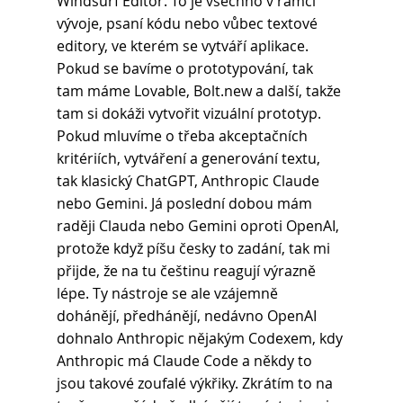
Windsurf Editor. To je všechno v rámci 
vývoje, psaní kódu nebo vůbec textové 
editory, ve kterém se vytváří aplikace. 
Pokud se bavíme o prototypování, tak 
tam máme Lovable, Bolt.new a další, takže 
tam si dokáži vytvořit vizuální prototyp. 
Pokud mluvíme o třeba akceptačních 
kritériích, vytváření a generování textu, 
tak klasický ChatGPT, Anthropic Claude 
nebo Gemini. Já poslední dobou mám 
raději Clauda nebo Gemini oproti OpenAI, 
protože když píšu česky to zadání, tak mi 
přijde, že na tu češtinu reagují výrazně 
lépe. Ty nástroje se ale vzájemně 
dohánějí, předhánějí, nedávno OpenAI 
dohnalo Anthropic nějakým Codexem, kdy 
Anthropic má Claude Code a někdy to 
jsou takové zoufalé výkřiky. Zkrátím to na 