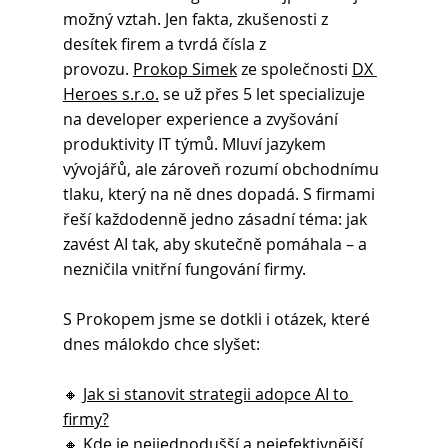
možný vztah. Jen fakta, zkušenosti z 
desítek firem a tvrdá čísla z 
provozu. 
Prokop Simek
 ze společnosti 
DX 
Heroes s.r.o.
 se už přes 5 let specializuje 
na developer experience a zvyšování 
produktivity IT týmů. Mluví jazykem 
vývojářů, ale zároveň rozumí obchodnímu 
tlaku, který na ně dnes dopadá. S firmami 
řeší každodenně jedno zásadní téma: jak 
zavést AI tak, aby skutečně pomáhala – a 
nezničila vnitřní fungování firmy. 
S Prokopem jsme se dotkli i otázek, které 
dnes málokdo chce slyšet: 
🔸 
Jak si stanovit strategii adopce AI to 
firmy?
🔸 
Kde je nejjednodušší a nejefektivnější 