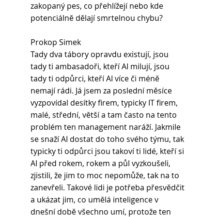
zakopaný pes, co přehlížejí nebo kde 
potenciálně dělají smrtelnou chybu?
Prokop Simek
Tady dva tábory opravdu existují, jsou 
tady ti ambasadoři, kteří AI milují, jsou 
tady ti odpůrci, kteří AI více či méně 
nemají rádi. Já jsem za poslední měsíce 
vyzpovídal desítky firem, typicky IT firem, 
malé, střední, větší a tam často na tento 
problém ten management naráží. Jakmile 
se snaží AI dostat do toho svého týmu, tak 
typicky ti odpůrci jsou takoví ti lidé, kteří si 
AI před rokem, rokem a půl vyzkoušeli, 
zjistili, že jim to moc nepomůže, tak na to 
zanevřeli. Takové lidi je potřeba přesvědčit 
a ukázat jim, co umělá inteligence v 
dnešní době všechno umí, protože ten 