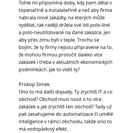
Tohle mi připomíná doby, kdy jsem dělal v 
topenařině a instalateřině a než aby firma 
nabrala nové zakázky, na kterých může 
vydělat, tak raději držela své lidi polo-líné 
a polo-neutilizované na dané zakázce, jen 
aby přes zimu byli v teple. Trochu se 
bojím, že ty firmy nejsou připravené na to, 
že mohou firmou protočit daleko více 
zakázek i třeba v aktuálních ekonomických 
podmínkách. Jak to vidíš ty?
Prokop Simek
Ono to má další dopady. Ty zrychlíš IT a co 
obchod? Obchod musí nosit o to více 
zakázek a jak zrychlíš ten obchod? Tady už 
pak zasahujeme do automatizace či umělé 
inteligence v rámci obchodu, takže ono to 
má vodopádový efekt.