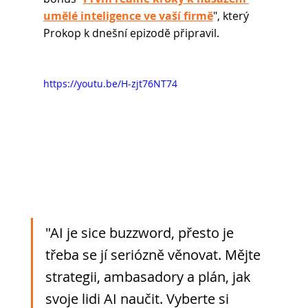
umělé inteligence ve vaší firmě
", 
který 
Prokop k dnešní epizodě připravil.
https://youtu.be/H-zjt76NT74
"AI je sice buzzword, přesto je 
třeba se jí seriózně věnovat. Mějte 
strategii, ambasadory a plán, jak 
svoje lidi AI naučit. Vyberte si 