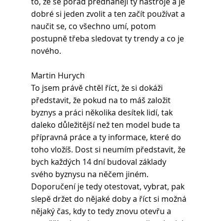
to, že se pořád předhánějí ty nástroje a je 
dobré si jeden zvolit a ten začít používat a 
naučit se, co všechno umí, potom 
postupně třeba sledovat ty trendy a co je 
nového.
Martin Hurych 
To jsem právě chtěl říct, že si dokáži 
představit, že pokud na to máš založit 
byznys a práci několika desítek lidí, tak 
daleko důležitější než ten model bude ta 
přípravná práce a ty informace, které do 
toho vložíš. Dost si neumím představit, že 
bych každých 14 dní budoval základy 
svého byznysu na něčem jiném. 
Doporučení je tedy otestovat, vybrat, pak 
slepě držet do nějaké doby a říct si možná 
nějaký čas, kdy to tedy znovu otevřu a 