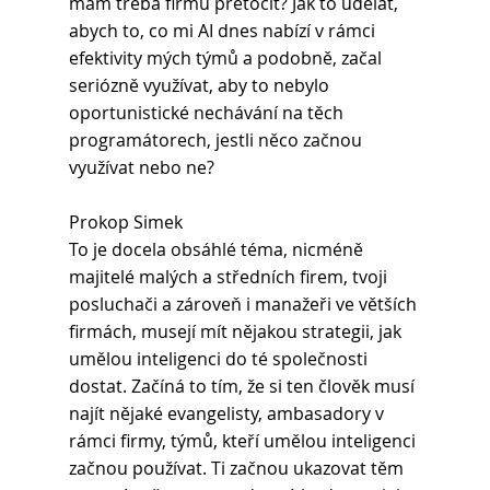
mám třeba firmu přetočit? Jak to udělat, 
abych to, co mi AI dnes nabízí v rámci 
efektivity mých týmů a podobně, začal 
seriózně využívat, aby to nebylo 
oportunistické nechávání na těch 
programátorech, jestli něco začnou 
využívat nebo ne?
Prokop Simek 
To je docela obsáhlé téma, nicméně 
majitelé malých a středních firem, tvoji 
posluchači a zároveň i manažeři ve větších 
firmách, musejí mít nějakou strategii, jak 
umělou inteligenci do té společnosti 
dostat. Začíná to tím, že si ten člověk musí 
najít nějaké evangelisty, ambasadory v 
rámci firmy, týmů, kteří umělou inteligenci 
začnou používat. Ti začnou ukazovat těm 