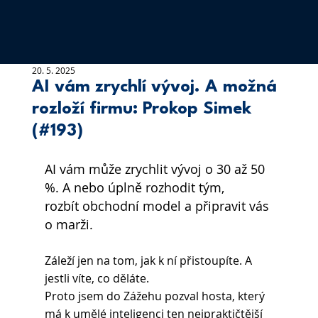
20. 5. 2025
AI vám zrychlí vývoj. A možná
rozloží firmu: Prokop Simek
(#193)
AI vám může zrychlit vývoj o 30 až 50 
%. A nebo úplně rozhodit tým, 
rozbít obchodní model a připravit vás 
o marži. 
Záleží jen na tom, jak k ní přistoupíte. A 
jestli víte, co děláte.  
Proto jsem do Zážehu pozval hosta, který 
má k umělé inteligenci ten nejpraktičtější 