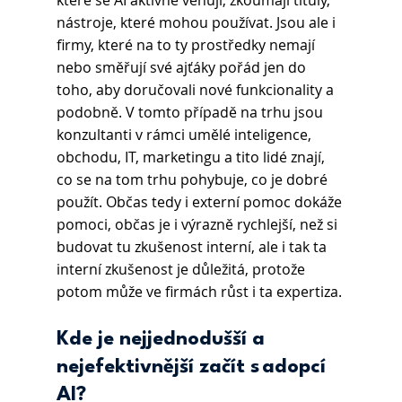
které se AI aktivně věnují, zkoumají tituly, 
nástroje, které mohou používat. Jsou ale i 
firmy, které na to ty prostředky nemají 
nebo směřují své ajťáky pořád jen do 
toho, aby doručovali nové funkcionality a 
podobně. V tomto případě na trhu jsou 
konzultanti v rámci umělé inteligence, 
obchodu, IT, marketingu a tito lidé znají, 
co se na tom trhu pohybuje, co je dobré 
použít. Občas tedy i externí pomoc dokáže 
pomoci, občas je i výrazně rychlejší, než si 
budovat tu zkušenost interní, ale i tak ta 
interní zkušenost je důležitá, protože 
potom může ve firmách růst i ta expertiza.
Kde je nejjednodušší a 
nejefektivnější začít s adopcí 
AI?