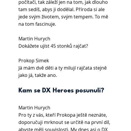
počítači, tak záleží jen na tom, jak dlouho 
tam sedíš, abys ji dodělal. Příroda si ale 
jede svým životem, svým tempem. To mě 
na tom fascinuje.
Martin Hurych 
Dokážete ujíst 45 stonků rajčat?
Prokop Simek
Já mám dvě děti a ty milují rajčata stejně 
jako já, takže ano.
Kam se DX Heroes posunuli?
Martin Hurych 
Pro ty z vás, kteří Prokopa ještě neznáte, 
doporučuji mrknout se určitě na první díl, 
abyste měli souvislosti. My dnes asi o DX 