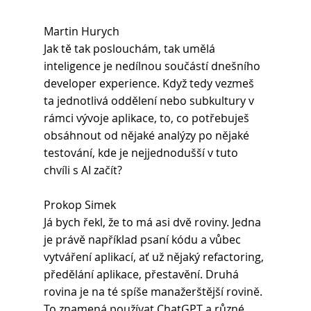
Martin Hurych 
Jak tě tak poslouchám, tak umělá 
inteligence je nedílnou součástí dnešního 
developer experience. Když tedy vezmeš 
ta jednotlivá oddělení nebo subkultury v 
rámci vývoje aplikace, to, co potřebuješ 
obsáhnout od nějaké analýzy po nějaké 
testování, kde je nejjednodušší v tuto 
chvíli s AI začít?
Prokop Simek 
Já bych řekl, že to má asi dvě roviny. Jedna 
je právě například psaní kódu a vůbec 
vytváření aplikací, ať už nějaký refactoring, 
předělání aplikace, přestavění. Druhá 
rovina je na té spíše manažerštější rovině. 
To znamená používat ChatGPT a různé 