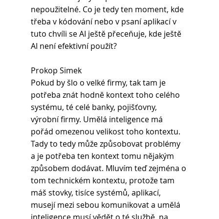
nepoužitelné. Co je tedy ten moment, kde 
třeba v kódování nebo v psaní aplikací v 
tuto chvíli se AI ještě přeceňuje, kde ještě 
AI není efektivní použít?
Prokop Simek 
Pokud by šlo o velké firmy, tak tam je 
potřeba znát hodně kontext toho celého 
systému, té celé banky, pojišťovny, 
výrobní firmy. Umělá inteligence má 
pořád omezenou velikost toho kontextu. 
Tady to tedy může způsobovat problémy 
a je potřeba ten kontext tomu nějakým 
způsobem dodávat. Mluvím teď zejména o 
tom technickém kontextu, protože tam 
máš stovky, tisíce systémů, aplikací, 
musejí mezi sebou komunikovat a umělá 
inteligence musí vědět o té službě, na 