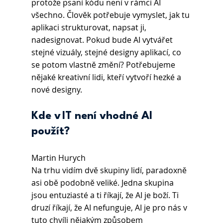
protože psaní kódu není v rámci AI 
všechno. Člověk potřebuje vymyslet, jak tu 
aplikaci strukturovat, napsat ji, 
nadesignovat. Pokud bude AI vytvářet 
stejné vizuály, stejné designy aplikací, co 
se potom vlastně změní? Potřebujeme 
nějaké kreativní lidi, kteří vytvoří hezké a 
nové designy.
Kde v IT není vhodné AI 
použít?
Martin Hurych
Na trhu vidím dvě skupiny lidí, paradoxně 
asi obě podobně veliké. Jedna skupina 
jsou entuziasté a ti říkají, že AI je boží. Ti 
druzí říkají, že AI nefunguje, AI je pro nás v 
tuto chvíli nějakým způsobem 