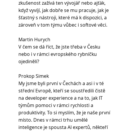
zkušenost zažívá ten vývojář nebo ajťák, 
když vyvíjí, jak dobře se mu pracuje, jak je 
šťastný s nástroji, které má k dispozici, a 
zároveň v tom týmu vůbec i softové věci.
Martin Hurych
V čem se dá říct, že jste třeba v Česku 
nebo i v rámci evropského rybníčku 
ojedinělí?
Prokop Simek 
My jsme byli první v Čechách a asi i v té 
střední Evropě, kteří se soustředili čistě 
na developer experience a na to, jak IT 
týmům pomoci v rámci rychlosti a 
produktivity. To si myslím, že je naše první 
místo. Dnes v rámci trhu umělé 
inteligence je spousta AI expertů, někteří 