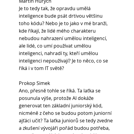
Martin Hurych 
Je to tedy tak, že opravdu umělá 
inteligence bude psát drtivou většinu 
toho kódu? Nebo je to jako v mé branži, 
kde říkají, že lidé mého charakteru 
nebudou nahrazení umělou inteligencí, 
ale lidé, co umí používat umělou 
inteligenci, nahradí ty, kteří umělou 
inteligenci nepoužívají? Je to něco, co se 
říká i v tom IT světě?
Prokop Simek 
Ano, přesně tohle se říká. Ta laťka se 
posunula výše, protože AI dokáže 
generovat ten základní juniorský kód, 
nicméně z čeho se budou potom juniorní 
ajťáci učit? Ta laťka juniorů se tedy zvedne 
a zkušení vývojáři pořád budou potřeba, 