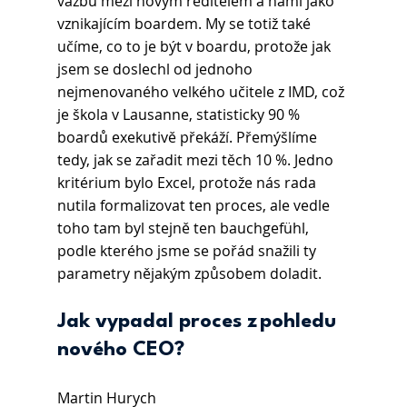
vazbu mezi novým ředitelem a námi jako 
vznikajícím boardem. My se totiž také 
učíme, co to je být v boardu, protože jak 
jsem se doslechl od jednoho 
nejmenovaného velkého učitele z IMD, což 
je škola v Lausanne, statisticky 90 % 
boardů exekutivě překáží. Přemýšlíme 
tedy, jak se zařadit mezi těch 10 %. Jedno 
kritérium bylo Excel, protože nás rada 
nutila formalizovat ten proces, ale vedle 
toho tam byl stejně ten bauchgefühl, 
podle kterého jsme se pořád snažili ty 
parametry nějakým způsobem doladit.
Jak vypadal proces z pohledu 
nového CEO?
Martin Hurych 