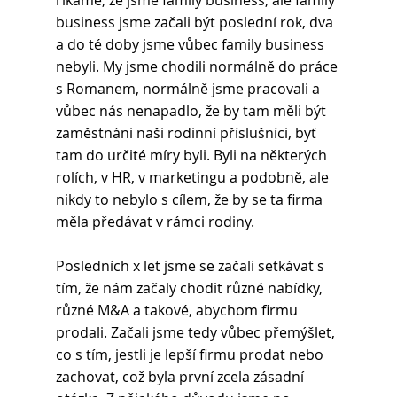
říkáme, že jsme family business, ale family 
business jsme začali být poslední rok, dva 
a do té doby jsme vůbec family business 
nebyli. My jsme chodili normálně do práce 
s Romanem, normálně jsme pracovali a 
vůbec nás nenapadlo, že by tam měli být 
zaměstnáni naši rodinní příslušníci, byť 
tam do určité míry byli. Byli na některých 
rolích, v HR, v marketingu a podobně, ale 
nikdy to nebylo s cílem, že by se ta firma 
měla předávat v rámci rodiny.
Posledních x let jsme se začali setkávat s 
tím, že nám začaly chodit různé nabídky, 
různé M&A a takové, abychom firmu 
prodali. Začali jsme tedy vůbec přemýšlet, 
co s tím, jestli je lepší firmu prodat nebo 
zachovat, což byla první zcela zásadní 