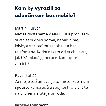
Kam by vyrazili za 
odpočinkem bez mobilu?
Martin Hurych 
Než se dostaneme k AIMTECu a proč jsem 
si vás sem dnes pozval, napadlo mě, 
kdybyste se teď museli sbalit a bez 
telefonu na 14 dní někam odjet chillovat, 
jak říká mladá generace, kam byste 
zamířili?
Pavel Boháč 
Za mě je to Šumava. Je to místo, kde mám 
spoustu kamarádů a spojitostí, ale určitě 
na druhém místě je příroda.
Jaroslav Follprecht 