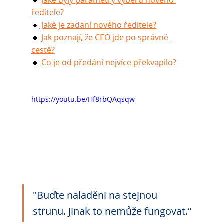
🔸 
Jaké byly parametry výběru nového 
ředitele?
🔸
 Jaké je zadání nového ředitele?
🔸
 Jak poznají, že CEO jde po správné 
cestě?
🔸 
Co je od předání nejvíce překvapilo?
https://youtu.be/Hf8rbQAqsqw
"Buďte naladěni na stejnou 
strunu. Jinak to nemůže fungovat.“