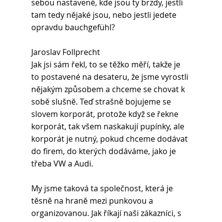
sebou nastavené, kde jsou ty brzdy, jestli 
tam tedy nějaké jsou, nebo jestli jedete 
opravdu bauchgefühl?
Jaroslav Follprecht 
Jak jsi sám řekl, to se těžko měří, takže je 
to postavené na desateru, že jsme vyrostli 
nějakým způsobem a chceme se chovat k 
sobě slušně. Teď strašně bojujeme se 
slovem korporát, protože když se řekne 
korporát, tak všem naskakují pupínky, ale 
korporát je nutný, pokud chceme dodávat 
do firem, do kterých dodáváme, jako je 
třeba VW a Audi. 
My jsme taková ta společnost, která je 
těsně na hraně mezi punkovou a 
organizovanou. Jak říkají naši zákazníci, s 