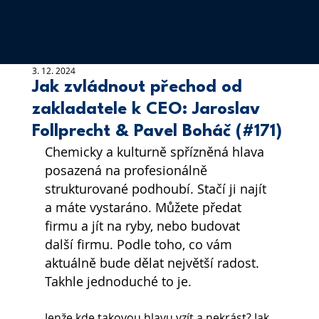
3. 12. 2024
Jak zvládnout přechod od
zakladatele k CEO: Jaroslav
Follprecht & Pavel Boháč (#171)
Chemicky a kulturně spřízněná hlava 
posazená na profesionálně 
strukturované podhoubí. Stačí ji najít 
a máte vystaráno. Můžete předat 
firmu a jít na ryby, nebo budovat 
další firmu. Podle toho, co vám 
aktuálně bude dělat největší radost.
Takhle jednoduché to je.
Jenže kde takovou hlavu vzít a nekrást? Jak 