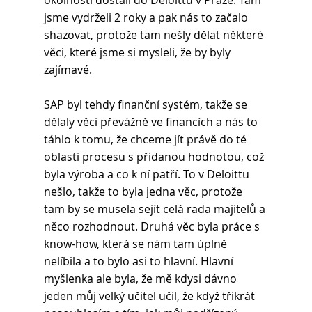
okolností dostali do Deloittu v Praze. Tam 
jsme vydrželi 2 roky a pak nás to začalo 
shazovat, protože tam nešly dělat některé 
věci, které jsme si mysleli, že by byly 
zajímavé. 
SAP byl tehdy finanční systém, takže se 
dělaly věci převážně ve financích a nás to 
táhlo k tomu, že chceme jít právě do té 
oblasti procesu s přidanou hodnotou, což 
byla výroba a co k ní patří. To v Deloittu 
nešlo, takže to byla jedna věc, protože 
tam by se musela sejít celá rada majitelů a 
něco rozhodnout. Druhá věc byla práce s 
know-how, která se nám tam úplně 
nelíbila a to bylo asi to hlavní. Hlavní 
myšlenka ale byla, že mě kdysi dávno 
jeden můj velký učitel učil, že když třikrát 