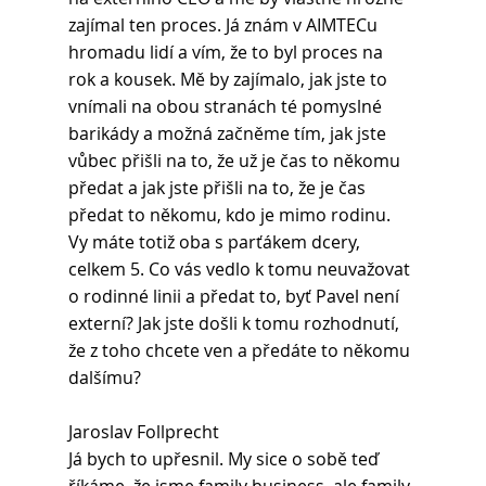
zajímal ten proces. Já znám v AIMTECu 
hromadu lidí a vím, že to byl proces na 
rok a kousek. Mě by zajímalo, jak jste to 
vnímali na obou stranách té pomyslné 
barikády a možná začněme tím, jak jste 
vůbec přišli na to, že už je čas to někomu 
předat a jak jste přišli na to, že je čas 
předat to někomu, kdo je mimo rodinu. 
Vy máte totiž oba s parťákem dcery, 
celkem 5. Co vás vedlo k tomu neuvažovat 
o rodinné linii a předat to, byť Pavel není 
externí? Jak jste došli k tomu rozhodnutí, 
že z toho chcete ven a předáte to někomu 
dalšímu?
Jaroslav Follprecht 
Já bych to upřesnil. My sice o sobě teď 