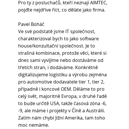
Pro ty z posluchačů, kteří neznají AIMTEC, 
pojďte nejdříve říct, co děláte jako firma.
Pavel Boháč 
Ve své podstatě jsme IT společnost, 
charakterizoval bych to jako software 
house/konzultační společnost. Je to 
strašná kombinace, protože věci, které si 
dnes sami vyvíjíme nebo dostáváme od 
třetích stran, i dodáváme. Konkrétně 
digitalizujeme logistiku a výrobu zejména 
pro automotive dodavatele tier 1, tier 2, 
případně i koncové OEM. Děláme to pro 
celý svět, majoritně Evropa, v druhé řadě 
to bude určitě USA, takže časová zóna -6, 
-9, ale máme i projekty v Číně a Austrálii. 
Zatím nám chybí Jižní Amerika, tam toho 
moc nemáme.