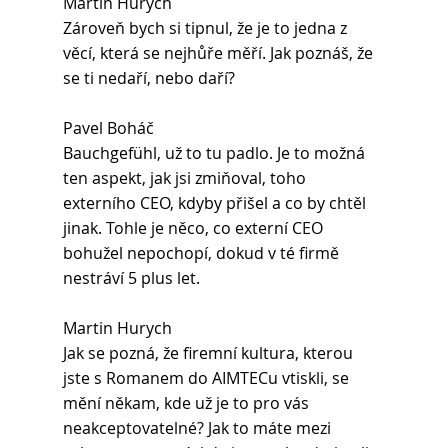
Martin Hurych
Zároveň bych si tipnul, že je to jedna z 
věcí, která se nejhůře měří. Jak poznáš, že 
se ti nedaří, nebo daří?
Pavel Boháč
Bauchgefühl, už to tu padlo. Je to možná 
ten aspekt, jak jsi zmiňoval, toho 
externího CEO, kdyby přišel a co by chtěl 
jinak. Tohle je něco, co externí CEO 
bohužel nepochopí, dokud v té firmě 
nestráví 5 plus let.
Martin Hurych 
Jak se pozná, že firemní kultura, kterou 
jste s Romanem do AIMTECu vtiskli, se 
mění někam, kde už je to pro vás 
neakceptovatelné? Jak to máte mezi 