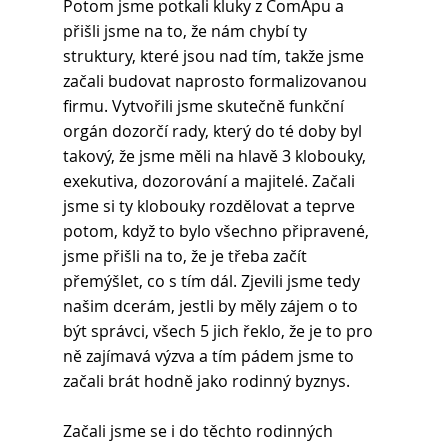
Potom jsme potkali kluky z ComApu a 
přišli jsme na to, že nám chybí ty 
struktury, které jsou nad tím, takže jsme 
začali budovat naprosto formalizovanou 
firmu. Vytvořili jsme skutečně funkční 
orgán dozorčí rady, který do té doby byl 
takový, že jsme měli na hlavě 3 klobouky, 
exekutiva, dozorování a majitelé. Začali 
jsme si ty klobouky rozdělovat a teprve 
potom, když to bylo všechno připravené, 
jsme přišli na to, že je třeba začít 
přemýšlet, co s tím dál. Zjevili jsme tedy 
našim dcerám, jestli by měly zájem o to 
být správci, všech 5 jich řeklo, že je to pro 
ně zajímavá výzva a tím pádem jsme to 
začali brát hodně jako rodinný byznys. 
Začali jsme se i do těchto rodinných 