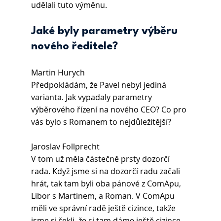
udělali tuto výměnu.
Jaké byly parametry výběru 
nového ředitele?
Martin Hurych 
Předpokládám, že Pavel nebyl jediná 
varianta. Jak vypadaly parametry 
výběrového řízení na nového CEO? Co pro 
vás bylo s Romanem to nejdůležitější?
Jaroslav Follprecht 
V tom už měla částečně prsty dozorčí 
rada. Když jsme si na dozorčí radu začali 
hrát, tak tam byli oba pánové z ComApu, 
Libor s Martinem, a Roman. V ComApu 
měli ve správní radě ještě cizince, takže 
jsme si řekli, že si tam dáme ještě cizince, 