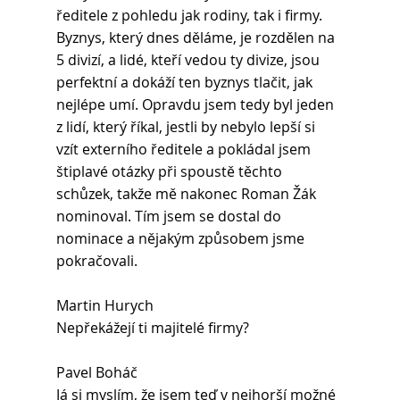
ředitele z pohledu jak rodiny, tak i firmy. 
Byznys, který dnes děláme, je rozdělen na 
5 divizí, a lidé, kteří vedou ty divize, jsou 
perfektní a dokáží ten byznys tlačit, jak 
nejlépe umí. Opravdu jsem tedy byl jeden 
z lidí, který říkal, jestli by nebylo lepší si 
vzít externího ředitele a pokládal jsem 
štiplavé otázky při spoustě těchto 
schůzek, takže mě nakonec Roman Žák 
nominoval. Tím jsem se dostal do 
nominace a nějakým způsobem jsme 
pokračovali.
Martin Hurych
Nepřekážejí ti majitelé firmy?
Pavel Boháč 
Já si myslím, že jsem teď v nejhorší možné 