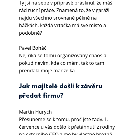
Ty jsi na sebe v přípravě prásknul, že máš 
rád ruční práce. Znamená to, že v garáži 
najdu všechno srovnané pěkně na 
háčkách, každá vrtačka má své místo a 
podobně?
Pavel Boháč 
Ne, říká se tomu organizovaný chaos a 
pokud nevím, kde co mám, tak to tam 
přendala moje manželka.
Jak majitelé došli k závěru 
předat firmu?
Martin Hurych 
Přesuneme se k tomu, proč jste tady. 1. 
července u vás došlo k přetáhnutí z rodiny 
na externího CEO a mě by vlastně hrozně 