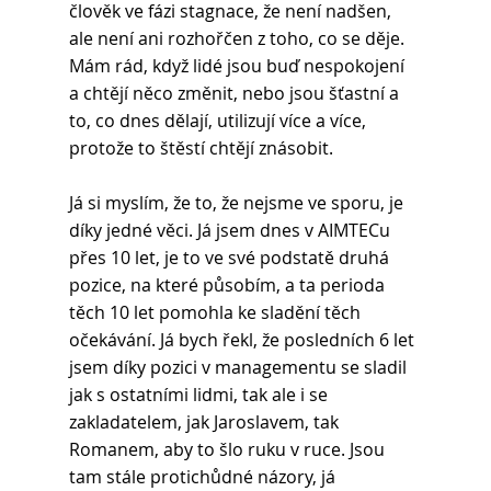
člověk ve fázi stagnace, že není nadšen, 
ale není ani rozhořčen z toho, co se děje. 
Mám rád, když lidé jsou buď nespokojení 
a chtějí něco změnit, nebo jsou šťastní a 
to, co dnes dělají, utilizují více a více, 
protože to štěstí chtějí znásobit.
Já si myslím, že to, že nejsme ve sporu, je 
díky jedné věci. Já jsem dnes v AIMTECu 
přes 10 let, je to ve své podstatě druhá 
pozice, na které působím, a ta perioda 
těch 10 let pomohla ke sladění těch 
očekávání. Já bych řekl, že posledních 6 let 
jsem díky pozici v managementu se sladil 
jak s ostatními lidmi, tak ale i se 
zakladatelem, jak Jaroslavem, tak 
Romanem, aby to šlo ruku v ruce. Jsou 
tam stále protichůdné názory, já 