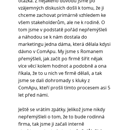
otázka. Z nějakého důvodu jsme po 
vzájemných diskusích došli k tomu, že ji 
chceme zachovat primárně vzhledem ke 
všem stakeholderům, ale ne k rodině. O 
tom jsme v podstatě pořád nepřemýšleli 
a náhodou se k nám dostala do 
marketingu jedna dáma, která dělala kdysi 
dávno v ComApu. My jsme s Romanem 
přemýšleli, jak začít po firmě šířit nějak 
více věcí kolem hodnot a podobně a ona 
říkala, že to u nich ve firmě dělali, a tak 
jsme se dali dohromady s kluky z 
ComApu, kteří prošli tímto procesem asi 5 
let před námi.
Ještě se vrátím zpátky. Jelikož jsme nikdy 
nepřemýšleli o tom, že to bude rodinná 
firma, tak jsme ji začali interně 