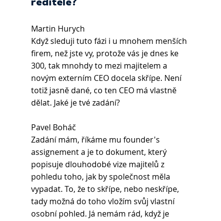
ředitele?
Martin Hurych 
Když sleduji tuto fázi i u mnohem menších 
firem, než jste vy, protože vás je dnes ke 
300, tak mnohdy to mezi majitelem a 
novým externím CEO docela skřípe. Není 
totiž jasně dané, co ten CEO má vlastně 
dělat. Jaké je tvé zadání?
Pavel Boháč
Zadání mám, říkáme mu founder's 
assignement a je to dokument, který 
popisuje dlouhodobé vize majitelů z 
pohledu toho, jak by společnost měla 
vypadat. To, že to skřípe, nebo neskřípe, 
tady možná do toho vložím svůj vlastní 
osobní pohled. Já nemám rád, když je 