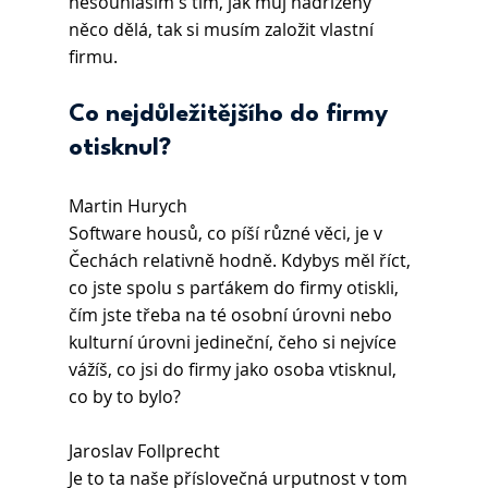
nesouhlasím s tím, jak můj nadřízený 
něco dělá, tak si musím založit vlastní 
firmu.
Co nejdůležitějšího do firmy 
otisknul?
Martin Hurych
Software housů, co píší různé věci, je v 
Čechách relativně hodně. Kdybys měl říct, 
co jste spolu s parťákem do firmy otiskli, 
čím jste třeba na té osobní úrovni nebo 
kulturní úrovni jedineční, čeho si nejvíce 
vážíš, co jsi do firmy jako osoba vtisknul, 
co by to bylo?
Jaroslav Follprecht 
Je to ta naše příslovečná urputnost v tom 