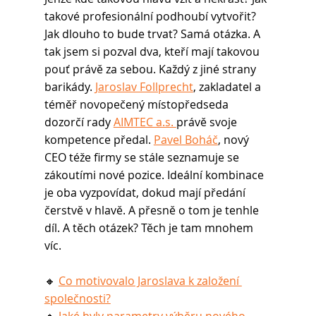
takové profesionální podhoubí vytvořit? 
Jak dlouho to bude trvat? Samá otázka. A 
tak jsem si pozval dva, kteří mají takovou 
pouť právě za sebou. Každý z jiné strany 
barikády. 
Jaroslav Follprecht
, zakladatel a 
téměř novopečený místopředseda 
dozorčí rady 
AIMTEC a.s. 
právě svoje 
kompetence předal. 
Pavel Boháč
, nový 
CEO téže firmy se stále seznamuje se 
zákoutími nové pozice. Ideální kombinace 
je oba vyzpovídat, dokud mají předání 
čerstvě v hlavě. A přesně o tom je tenhle 
díl. A těch otázek? Těch je tam mnohem 
víc.
🔸 
Co motivovalo Jaroslava k založení 
společnosti?