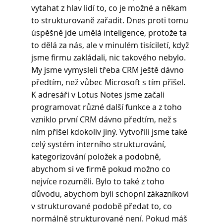
vytahat z hlav lidí to, co je možné a někam 
to strukturovaně zařadit. Dnes proti tomu 
úspěšně jde umělá inteligence, protože ta 
to dělá za nás, ale v minulém tisíciletí, když 
jsme firmu zakládali, nic takového nebylo. 
My jsme vymysleli třeba CRM ještě dávno 
předtím, než vůbec Microsoft s tím přišel. 
K adresáři v Lotus Notes jsme začali 
programovat různé další funkce a z toho 
vzniklo první CRM dávno předtím, než s 
ním přišel kdokoliv jiný. Vytvořili jsme také 
celý systém interního strukturování, 
kategorizování položek a podobně, 
abychom si ve firmě pokud možno co 
nejvíce rozuměli. Bylo to také z toho 
důvodu, abychom byli schopní zákazníkovi 
v strukturované podobě předat to, co 
normálně strukturované není. Pokud máš 