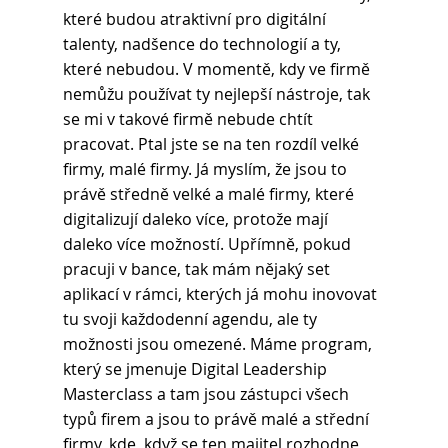
které budou atraktivní pro digitální 
talenty, nadšence do technologií a ty, 
které nebudou. V momentě, kdy ve firmě 
nemůžu používat ty nejlepší nástroje, tak 
se mi v takové firmě nebude chtít 
pracovat. Ptal jste se na ten rozdíl velké 
firmy, malé firmy. Já myslím, že jsou to 
právě středně velké a malé firmy, které 
digitalizují daleko více, protože mají 
daleko více možností. Upřímně, pokud 
pracuji v bance, tak mám nějaký set 
aplikací v rámci, kterých já mohu inovovat 
tu svoji každodenní agendu, ale ty 
možnosti jsou omezené. Máme program, 
který se jmenuje Digital Leadership 
Masterclass a tam jsou zástupci všech 
typů firem a jsou to právě malé a střední 
firmy, kde, když se ten majitel rozhodne, 