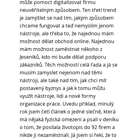
může pomoct digitalizovat firmu 
neuvěřitelným způsobem. Ten třetí trend 
je zamýšlet se nad tím, jakým způsobem 
chceme fungovat a teď nemyslím jenom 
nástroje, ale třeba to, že najednou mám 
možnost dělat obchod online. Najednou 
mám možnost zaměstnat někoho z 
Jeseníků, kdo mi bude dělat podporu 
zákazníků. Těch možností celá řada a já se 
musím zamyslet nejenom nad těmi 
nástroji, ale také nad tím, jak chci mít 
postavený byznys a jak k tomu můžu 
využít nástroje, lidi a nové formy 
organizace práce. Uvedu příklad, minulý 
rok jsem četl článek o jedné slečně, která 
má nějaká fyzická omezení a psali v deníku 
o tom, že posílala životopis do 92 firem a 
nikde ji nezaměstnali. Já jsem si řekl, že to 