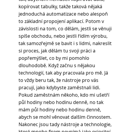
kopírovat tabulky, takže taková nějaká 
jednoduchá automatizace nebo alespoň 
to základní propojení aplikací. Potom v 
závislosti na tom, co dělám, jestli se věnuji 
spíše obchodu, nebo jestli řídím výrobu, 
tak samozřejmě se bavit i s lidmi, nakreslit 
si proces, jak dělám tu svoji práci a 
popřemýšlet, co by mi pomohlo 
dlouhodobě. Když začnu s nějakou 
technologií, tak aby pracovala pro mě. Já 
to vždy beru tak, že nástroje pro vás 
pracují, jako kdybyste zaměstnali lidi. 
Pokud zaměstnám někoho, kdo mi ušetří 
půl hodiny nebo hodinu denně, no tak 
mám půl hodiny nebo hodinu denně, 
abych se mohl věnovat dalším činnostem. 
Nakonec jsou tady nástroje a technologie, 
které mnoho firem nevnímá jako prioritní. 