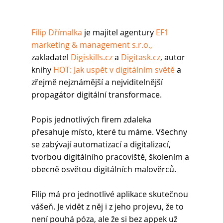
Filip Dřímalka
 je majitel agentury 
EF1 
marketing & management s.r.o.,
zakladatel 
Digiskills.cz
 a 
Digitask.cz
, autor 
knihy 
HOT: Jak uspět v digitálním světě
 a 
zřejmě nejznámější a nejviditelnější 
propagátor digitální transformace. 
Popis jednotlivých firem zdaleka 
přesahuje místo, které tu máme. Všechny 
se zabývají automatizací a digitalizací, 
tvorbou digitálního pracoviště, školením a 
obecně osvětou digitálních malověrců.
Filip má pro jednotlivé aplikace skutečnou 
vášeň. Je vidět z něj i z jeho projevu, že to 
není pouhá póza, ale že si bez appek už 