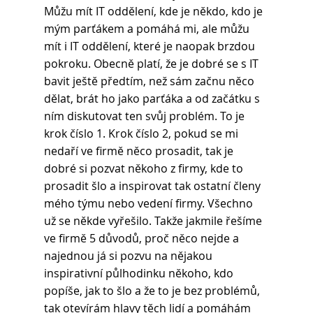
Můžu mít IT oddělení, kde je někdo, kdo je 
mým parťákem a pomáhá mi, ale můžu 
mít i IT oddělení, které je naopak brzdou 
pokroku. Obecně platí, že je dobré se s IT 
bavit ještě předtím, než sám začnu něco 
dělat, brát ho jako parťáka a od začátku s 
ním diskutovat ten svůj problém. To je 
krok číslo 1. Krok číslo 2, pokud se mi 
nedaří ve firmě něco prosadit, tak je 
dobré si pozvat někoho z firmy, kde to 
prosadit šlo a inspirovat tak ostatní členy 
mého týmu nebo vedení firmy. Všechno 
už se někde vyřešilo. Takže jakmile řešíme 
ve firmě 5 důvodů, proč něco nejde a 
najednou já si pozvu na nějakou 
inspirativní půlhodinku někoho, kdo 
popíše, jak to šlo a že to je bez problémů, 
tak otevírám hlavy těch lidí a pomáhám 