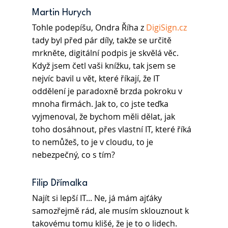
Martin Hurych
Tohle podepíšu, Ondra Říha z 
DigiSign.cz
tady byl před pár díly, takže se určitě 
mrkněte, digitální podpis je skvělá věc. 
Když jsem četl vaši knížku, tak jsem se 
nejvíc bavil u vět, které říkají, že IT 
oddělení je paradoxně brzda pokroku v 
mnoha firmách. Jak to, co jste teďka 
vyjmenoval, že bychom měli dělat, jak 
toho dosáhnout, přes vlastní IT, které říká 
to nemůžeš, to je v cloudu, to je 
nebezpečný, co s tím? 
Filip Dřímalka
Najít si lepší IT... Ne, já mám ajťáky 
samozřejmě rád, ale musím sklouznout k 
takovému tomu klišé, že je to o lidech. 