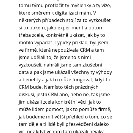
tomu týmu protlačit ty myšlenky a ty vize, 
které směrem k digitalizaci mám. V 
některých případech stojí za to vyzkoušet 
si to bokem, jako experiment a potom 
třeba zcela, konkrétně ukázat, jak by to 
mohlo vypadat. Typický příklad, byl jsem 
ve firmě, která nepoužívala CRM a tam 
jsme udělali to, že jsme to s nimi 
vyzkoušeli, nahráli jsme tam zkušební 
data a pak jsme ukázali všechny ty výhody 
a benefity a jak to může fungovat, když to 
CRM bude. Namísto těch prázdných 
diskusí, jestli CRM ano, nebo ne, tak jsme 
jim ukázali zcela konkrétní věci, jak to 
může lidem pomoct, jak to pomůže firmě, 
jak budeme mít větší přehled o tom, co se 
tam děje a ti lidé byli přesvědčeni daleko 
víc, než kdybychom tam ukázali nějaký 