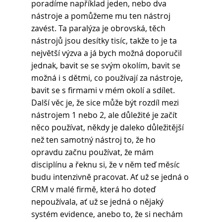
poradíme například jeden, nebo dva 
nástroje a pomůžeme mu ten nástroj 
zavést. Ta paralýza je obrovská, těch 
nástrojů jsou desítky tisíc, takže to je ta 
největší výzva a já bych možná doporučil 
jednak, bavit se se svým okolím, bavit se 
možná i s dětmi, co používají za nástroje, 
bavit se s firmami v mém okolí a sdílet. 
Další věc je, že sice může být rozdíl mezi 
nástrojem 1 nebo 2, ale důležité je začít 
něco používat, někdy je daleko důležitější 
než ten samotný nástroj to, že ho 
opravdu začnu používat, že mám 
disciplínu a řeknu si, že v něm teď měsíc 
budu intenzivně pracovat. Ať už se jedná o 
CRM v malé firmě, která ho doteď 
nepoužívala, ať už se jedná o nějaký 
systém evidence, anebo to, že si nechám 