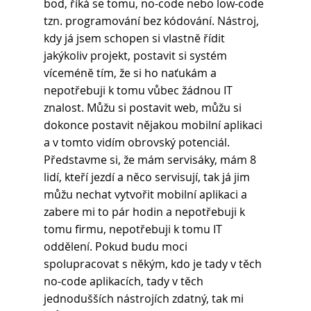
bod, říká se tomu, no-code nebo low-code 
tzn. programování bez kódování. Nástroj, 
kdy já jsem schopen si vlastně řídit 
jakýkoliv projekt, postavit si systém 
víceméně tím, že si ho naťukám a 
nepotřebuji k tomu vůbec žádnou IT 
znalost. Můžu si postavit web, můžu si 
dokonce postavit nějakou mobilní aplikaci 
a v tomto vidím obrovský potenciál. 
Představme si, že mám servisáky, mám 8 
lidí, kteří jezdí a něco servisují, tak já jim 
můžu nechat vytvořit mobilní aplikaci a 
zabere mi to pár hodin a nepotřebuji k 
tomu firmu, nepotřebuji k tomu IT 
oddělení. Pokud budu moci 
spolupracovat s někým, kdo je tady v těch 
no-code aplikacích, tady v těch 
jednodušších nástrojích zdatný, tak mi 