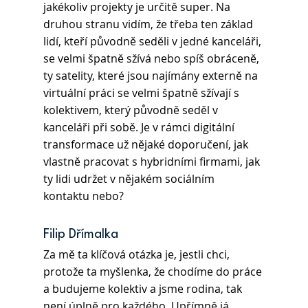
jakékoliv projekty je určitě super. Na 
druhou stranu vidím, že třeba ten základ 
lidí, kteří původně seděli v jedné kanceláři, 
se velmi špatně sžívá nebo spíš obráceně, 
ty satelity, které jsou najímány externě na 
virtuální práci se velmi špatně sžívají s 
kolektivem, který původně seděl v 
kanceláři při sobě. Je v rámci digitální 
transformace už nějaké doporučení, jak 
vlastně pracovat s hybridními firmami, jak 
ty lidi udržet v nějakém sociálním 
kontaktu nebo?
Filip Dřímalka
Za mě ta klíčová otázka je, jestli chci, 
protože ta myšlenka, že chodíme do práce 
a budujeme kolektiv a jsme rodina, tak 
není úplně pro každého. Upřímně já, 