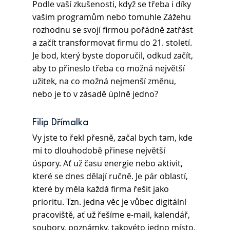
Podle vaší zkušenosti, když se třeba i díky 
vašim programům nebo tomuhle Zážehu 
rozhodnu se svojí firmou pořádně zatřást 
a začít transformovat firmu do 21. století. 
Je bod, který byste doporučil, odkud začít, 
aby to přineslo třeba co možná největší 
užitek, na co možná nejmenší změnu, 
nebo je to v zásadě úplně jedno? 
Filip Dřímalka
Vy jste to řekl přesně, začal bych tam, kde 
mi to dlouhodobě přinese největší 
úspory. Ať už času energie nebo aktivit, 
které se dnes dělají ručně. Je pár oblastí, 
které by měla každá firma řešit jako 
prioritu. Tzn. jedna věc je vůbec digitální 
pracoviště, ať už řešíme e-mail, kalendář, 
soubory, poznámky, takovéto jedno místo, 