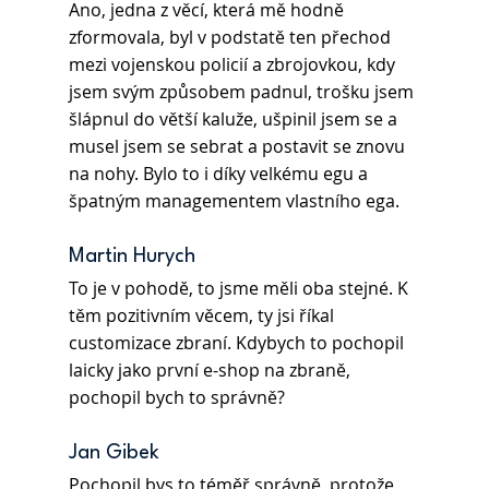
Ano, jedna z věcí, která mě hodně 
zformovala, byl v podstatě ten přechod 
mezi vojenskou policií a zbrojovkou, kdy 
jsem svým způsobem padnul, trošku jsem 
šlápnul do větší kaluže, ušpinil jsem se a 
musel jsem se sebrat a postavit se znovu 
na nohy. Bylo to i díky velkému egu a 
špatným managementem vlastního ega.
Martin Hurych 
To je v pohodě, to jsme měli oba stejné. K 
těm pozitivním věcem, ty jsi říkal 
customizace zbraní. Kdybych to pochopil 
laicky jako první e-shop na zbraně, 
pochopil bych to správně?
Jan Gibek 
Pochopil bys to téměř správně, protože 