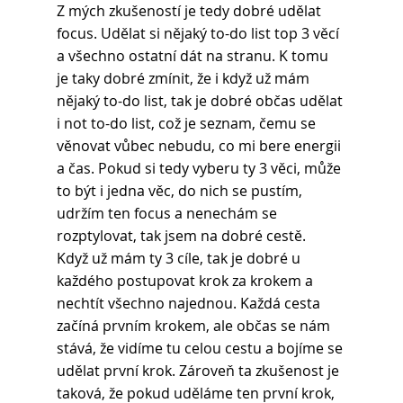
Z mých zkušeností je tedy dobré udělat 
focus. Udělat si nějaký to-do list top 3 věcí 
a všechno ostatní dát na stranu. K tomu 
je taky dobré zmínit, že i když už mám 
nějaký to-do list, tak je dobré občas udělat 
i not to-do list, což je seznam, čemu se 
věnovat vůbec nebudu, co mi bere energii 
a čas. Pokud si tedy vyberu ty 3 věci, může 
to být i jedna věc, do nich se pustím, 
udržím ten focus a nenechám se 
rozptylovat, tak jsem na dobré cestě.
Když už mám ty 3 cíle, tak je dobré u 
každého postupovat krok za krokem a 
nechtít všechno najednou. Každá cesta 
začíná prvním krokem, ale občas se nám 
stává, že vidíme tu celou cestu a bojíme se 
udělat první krok. Zároveň ta zkušenost je 
taková, že pokud uděláme ten první krok, 