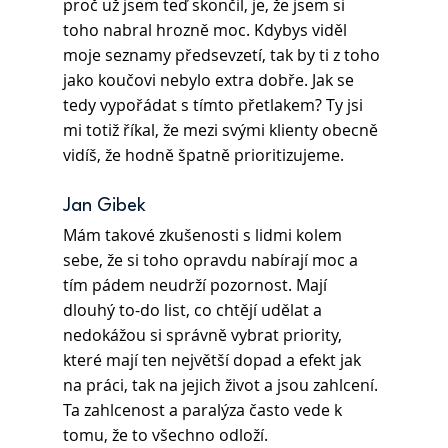
proč už jsem teď skončil, je, že jsem si 
toho nabral hrozně moc. Kdybys viděl 
moje seznamy předsevzetí, tak by ti z toho 
jako koučovi nebylo extra dobře. Jak se 
tedy vypořádat s tímto přetlakem? Ty jsi 
mi totiž říkal, že mezi svými klienty obecně 
vidíš, že hodně špatně prioritizujeme.
Jan Gibek 
Mám takové zkušenosti s lidmi kolem 
sebe, že si toho opravdu nabírají moc a 
tím pádem neudrží pozornost. Mají 
dlouhý to-do list, co chtějí udělat a 
nedokážou si správně vybrat priority, 
které mají ten největší dopad a efekt jak 
na práci, tak na jejich život a jsou zahlcení. 
Ta zahlcenost a paralýza často vede k 
tomu, že to všechno odloží.