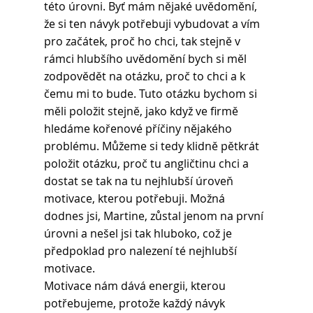
této úrovni. Byť mám nějaké uvědomění, 
že si ten návyk potřebuji vybudovat a vím 
pro začátek, proč ho chci, tak stejně v 
rámci hlubšího uvědomění bych si měl 
zodpovědět na otázku, proč to chci a k 
čemu mi to bude. Tuto otázku bychom si 
měli položit stejně, jako když ve firmě 
hledáme kořenové příčiny nějakého 
problému. Můžeme si tedy klidně pětkrát 
položit otázku, proč tu angličtinu chci a 
dostat se tak na tu nejhlubší úroveň 
motivace, kterou potřebuji. Možná 
dodnes jsi, Martine, zůstal jenom na první 
úrovni a nešel jsi tak hluboko, což je 
předpoklad pro nalezení té nejhlubší 
motivace.
Motivace nám dává energii, kterou 
potřebujeme, protože každý návyk 