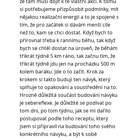
že tam musí dojít k té vlastní akci. K tomu 
si potřebujeme přizpůsobit podmínky, mít 
nějakou realizační energii a to je spojené s 
tím, že pro začátek si dávám menší cíle 
než to, kam se chci dostat. Když bych to 
přirovnal třeba k rannímu běhu, tak když 
bych se chtěl dostat na úroveň, že běhám 
třikrát týdně 5 km ráno, tak začnu tím, že 
třikrát týdně jdu jen na procházku 500 m 
kolem baráku. Jde o to začít. Krok za 
krokem si takto buduji ten návyk, který 
splňuje to opakování a soustředění na to.
Hrozně důležitá součást budování návyku 
je sebereflexe. Je důležité se podívat po 
tom dni, po tom týdnu, jak se mi dařilo 
postupovat podle toho receptu, který 
jsem si připravil na budování toho svého 
konkrétního návyku, a být k sobě 