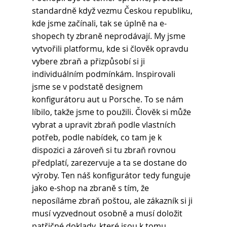
standardně když vezmu Českou republiku, 
kde jsme začínali, tak se úplně na e-
shopech ty zbraně neprodávají. My jsme 
vytvořili platformu, kde si člověk opravdu 
vybere zbraň a přizpůsobí si ji 
individuálním podmínkám. Inspirovali 
jsme se v podstatě designem 
konfigurátoru aut u Porsche. To se nám 
líbilo, takže jsme to použili. Člověk si může 
vybrat a upravit zbraň podle vlastních 
potřeb, podle nabídek, co tam je k 
dispozici a zároveň si tu zbraň rovnou 
předplatí, zarezervuje a ta se dostane do 
výroby. Ten náš konfigurátor tedy funguje 
jako e-shop na zbraně s tím, že 
neposíláme zbraň poštou, ale zákazník si ji 
musí vyzvednout osobně a musí doložit 
patřičné doklady, které jsou k tomu 