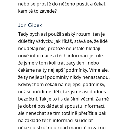
nebo se prostě do něčeho pustit a čekat, 
kam tě to zavede?
Jan Gibek 
Tady bych asi použil selský rozum, ten je 
důležitý vždycky. Jak říkáš, stává se, že lidé 
neudělají nic, protože neustále hledají 
nové informace a těch informací je tolik, 
že jsme v tom kolikrát zacyklení, nebo 
čekáme na ty nejlepší podmínky. Víme ale, 
že ty nejlepší podmínky nikdy nenastanou. 
Kdybychom čekali na nejlepší podmínky, 
než si pořídíme děti, tak jsme asi dodnes 
bezdětní. Tak je to i s dalšími věcmi. Za mě 
je dobré poskládat si spoustu informací, 
ale nenechat se tím totálně přetížit a pak 
na základě těch informací si udělat 
nějakou stručnou road mapu, čím začnu, 