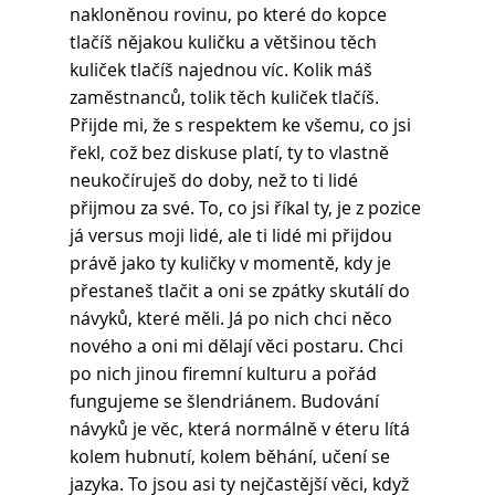
nakloněnou rovinu, po které do kopce 
tlačíš nějakou kuličku a většinou těch 
kuliček tlačíš najednou víc. Kolik máš 
zaměstnanců, tolik těch kuliček tlačíš. 
Přijde mi, že s respektem ke všemu, co jsi 
řekl, což bez diskuse platí, ty to vlastně 
neukočíruješ do doby, než to ti lidé 
přijmou za své. To, co jsi říkal ty, je z pozice 
já versus moji lidé, ale ti lidé mi přijdou 
právě jako ty kuličky v momentě, kdy je 
přestaneš tlačit a oni se zpátky skutálí do 
návyků, které měli. Já po nich chci něco 
nového a oni mi dělají věci postaru. Chci 
po nich jinou firemní kulturu a pořád 
fungujeme se šlendriánem. Budování 
návyků je věc, která normálně v éteru lítá 
kolem hubnutí, kolem běhání, učení se 
jazyka. To jsou asi ty nejčastější věci, když 