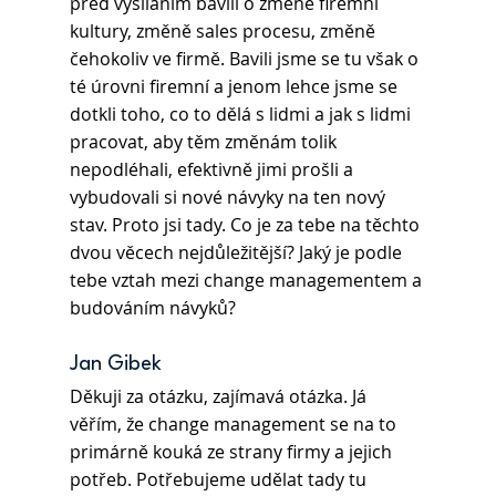
před vysíláním bavili o změně firemní 
kultury, změně sales procesu, změně 
čehokoliv ve firmě. Bavili jsme se tu však o 
té úrovni firemní a jenom lehce jsme se 
dotkli toho, co to dělá s lidmi a jak s lidmi 
pracovat, aby těm změnám tolik 
nepodléhali, efektivně jimi prošli a 
vybudovali si nové návyky na ten nový 
stav. Proto jsi tady. Co je za tebe na těchto 
dvou věcech nejdůležitější? Jaký je podle 
tebe vztah mezi change managementem a 
budováním návyků?
Jan Gibek 
Děkuji za otázku, zajímavá otázka. Já 
věřím, že change management se na to 
primárně kouká ze strany firmy a jejich 
potřeb. Potřebujeme udělat tady tu 