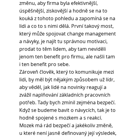
změnu, aby firma byla efektivnější, 
úspěšnější, ziskovější a hodně se na to 
kouká z tohoto pohledu a zapomíná se na 
lidi a co to s nimi dělá. První takový most, 
který může spojovat change management 
a návyky, je najít tu správnou motivaci, 
prodat to těm lidem, aby tam neviděli 
jenom ten benefit pro firmu, ale našli tam 
i ten benefit pro sebe.
Zároveň člověk, který to komunikuje mezi 
lidi, by měl být nějakým způsobem už lídr, 
aby věděl, jak lidé na novinky reagují a 
zvážil naplňování základních pracovních 
potřeb. Tady bych zmínil zejména bezpečí. 
Když se budeme bavit o návycích, tak je to 
hodně spojené s mozkem a s reakcí. 
Mozek má rád bezpečí a jakékoliv změně, 
u které není jasně definovaný její výsledek, 