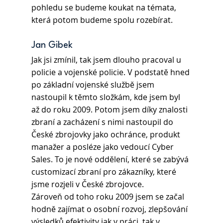
pohledu se budeme koukat na témata, 
která potom budeme spolu rozebírat.
Jan Gibek 
Jak jsi zmínil, tak jsem dlouho pracoval u 
policie a vojenské policie. V podstatě hned 
po základní vojenské službě jsem 
nastoupil k těmto složkám, kde jsem byl 
až do roku 2009. Potom jsem díky znalosti 
zbraní a zacházení s nimi nastoupil do 
České zbrojovky jako ochránce, produkt 
manažer a posléze jako vedoucí Cyber 
Sales. To je nové oddělení, které se zabývá 
customizací zbraní pro zákazníky, které 
jsme rozjeli v České zbrojovce.
Zároveň od toho roku 2009 jsem se začal 
hodně zajímat o osobní rozvoj, zlepšování 
výsledků efektivity jak v práci, tak v 