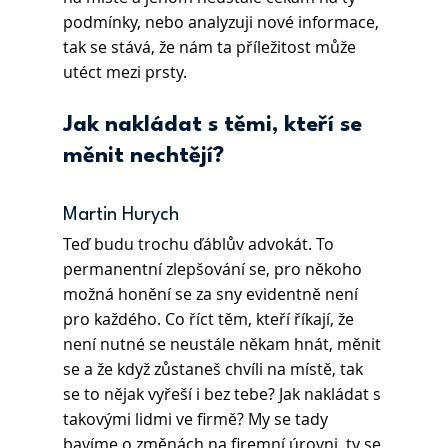
podmínky, nebo analyzuji nové informace, 
tak se stává, že nám ta příležitost může 
utéct mezi prsty.
Jak nakládat s těmi, kteří se 
měnit nechtějí?
Martin Hurych 
Teď budu trochu ďáblův advokát. To 
permanentní zlepšování se, pro někoho 
možná honění se za sny evidentně není 
pro každého. Co říct těm, kteří říkají, že 
není nutné se neustále někam hnát, měnit 
se a že když zůstaneš chvíli na místě, tak 
se to nějak vyřeší i bez tebe? Jak nakládat s 
takovými lidmi ve firmě? My se tady 
bavíme o změnách na firemní úrovni, ty se 