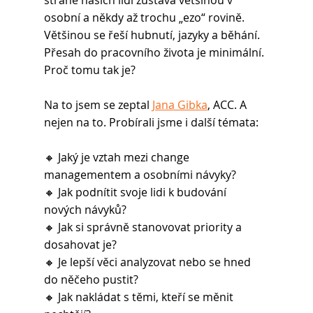
straně našich lidí zůstává většinou v 
osobní a někdy až trochu „ezo“ rovině. 
Většinou se řeší hubnutí, jazyky a běhání. 
Přesah do pracovního života je minimální. 
Proč tomu tak je?
Na to jsem se zeptal 
Jana Gibka
, ACC. A 
nejen na to. Probírali jsme i další témata:
🔸 Jaký je vztah mezi change 
managementem a osobními návyky?
🔸 Jak podnítit svoje lidi k budování 
nových návyků?
🔸 Jak si správně stanovovat priority a 
dosahovat je?
🔸 Je lepší věci analyzovat nebo se hned 
do něčeho pustit?
🔸 Jak nakládat s těmi, kteří se měnit 