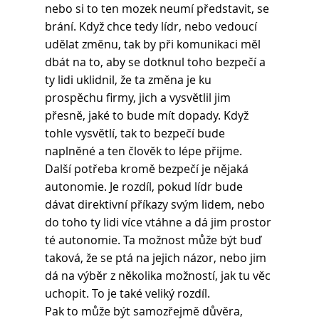
nebo si to ten mozek neumí představit, se 
brání. Když chce tedy lídr, nebo vedoucí 
udělat změnu, tak by při komunikaci měl 
dbát na to, aby se dotknul toho bezpečí a 
ty lidi uklidnil, že ta změna je ku 
prospěchu firmy, jich a vysvětlil jim 
přesně, jaké to bude mít dopady. Když 
tohle vysvětlí, tak to bezpečí bude 
naplněné a ten člověk to lépe přijme.
Další potřeba kromě bezpečí je nějaká 
autonomie. Je rozdíl, pokud lídr bude 
dávat direktivní příkazy svým lidem, nebo 
do toho ty lidi více vtáhne a dá jim prostor 
té autonomie. Ta možnost může být buď 
taková, že se ptá na jejich názor, nebo jim 
dá na výběr z několika možností, jak tu věc 
uchopit. To je také veliký rozdíl.
Pak to může být samozřejmě důvěra, 