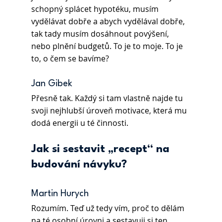
schopný splácet hypotéku, musím 
vydělávat dobře a abych vydělával dobře, 
tak tady musím dosáhnout povýšení, 
nebo plnění budgetů. To je to moje. To je 
to, o čem se bavíme?
Jan Gibek 
Přesně tak. Každý si tam vlastně najde tu 
svoji nejhlubší úroveň motivace, která mu 
dodá energii u té činnosti.
Jak si sestavit „recept“ na 
budování návyku?
Martin Hurych 
Rozumím. Teď už tedy vím, proč to dělám 
na té osobní úrovni a sestavuji si ten 