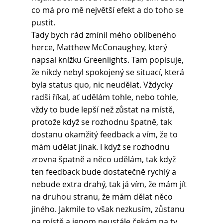
co má pro mě největší efekt a do toho se 
pustit.
Tady bych rád zmínil mého oblíbeného 
herce, Matthew McConaughey, který 
napsal knížku Greenlights. Tam popisuje, 
že nikdy nebyl spokojený se situací, která 
byla status quo, nic neudělat. Vždycky 
radši říkal, ať udělám tohle, nebo tohle, 
vždy to bude lepší než zůstat na místě, 
protože když se rozhodnu špatně, tak 
dostanu okamžitý feedback a vím, že to 
mám udělat jinak. I když se rozhodnu 
zrovna špatně a něco udělám, tak když 
ten feedback bude dostatečně rychlý a 
nebude extra drahý, tak já vím, že mám jít 
na druhou stranu, že mám dělat něco 
jiného. Jakmile to však nezkusím, zůstanu 
na místě a jenom neustále čekám na ty 