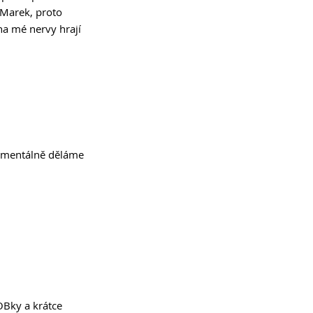
 Marek, proto 
na mé nervy hrají 
Momentálně děláme 
OBky a krátce 