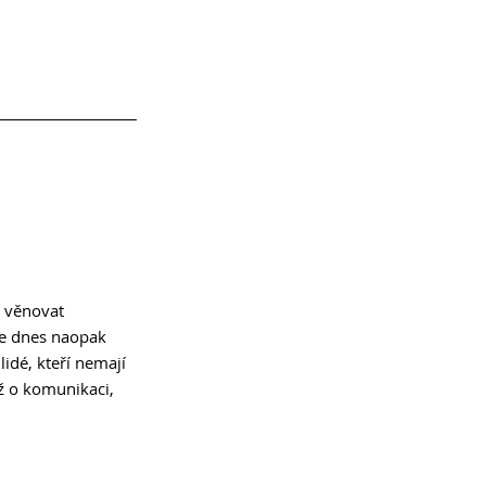
l věnovat 
se dnes naopak 
idé, kteří nemají 
ž o komunikaci, 
  