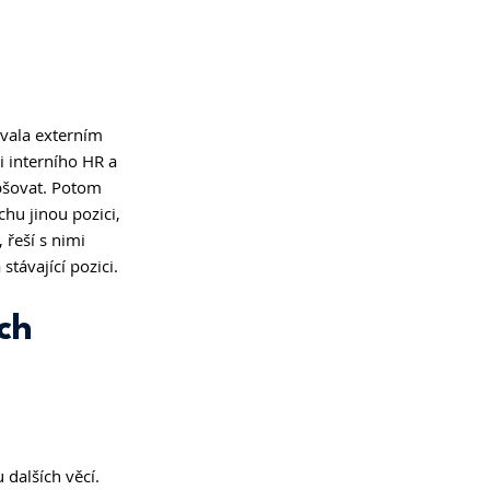
ývala externím 
 interního HR a 
epšovat. Potom 
hu jinou pozici, 
 řeší s nimi 
távající pozici. 
ch 
dalších věcí. 