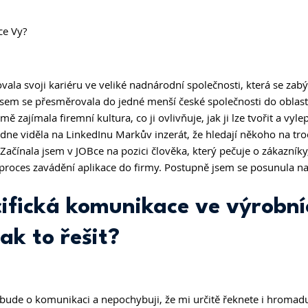
ce Vy? 
 
ovala svoji kariéru ve veliké nadnárodní společnosti, která se zab
em se přesměrovala do jedné menší české společnosti do oblasti
ě zajímala firemní kultura, co ji ovlivňuje, jak ji lze tvořit a vyl
ne viděla na LinkedInu Markův inzerát, že hledají někoho na troc
Začínala jsem v JOBce na pozici člověka, který pečuje o zákazníky,
roces zavádění aplikace do firmy. Postupně jsem se posunula na s
cifická komunikace ve výrobní
ak to řešit?
s bude o komunikaci a nepochybuji, že mi určitě řeknete i hromadu 