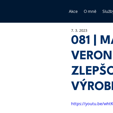
Akce
O mně
Služb
7. 3. 2023
081 | 
VERON
ZLEPŠ
VÝROB
https://youtu.be/wht