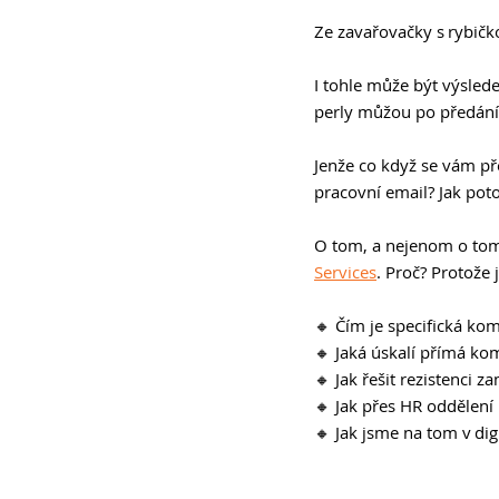
Ze zavařovačky s rybičk
I tohle může být výsled
perly můžou po předání 
Jenže co když se vám pře
pracovní email? Jak poto
O tom, a nejenom o tom,
Services
. Proč? Protože 
🔸 Čím je specifická ko
🔸 Jaká úskalí přímá ko
🔸 Jak řešit rezistenci
🔸 Jak přes HR oddělení
🔸 Jak jsme na tom v digi