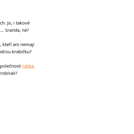
. Jo, i takové 
 … Sranda, ne? 
 kteří ani nemají 
odrou krabičku? 
společnosti 
Jobka 
robírali? 