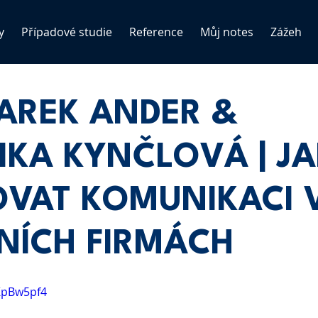
y
Případové studie
Reference
Můj notes
Zážeh
MAREK ANDER &
IKA KYNČLOVÁ | JA
OVAT KOMUNIKACI 
NÍCH FIRMÁCH
KpBw5pf4