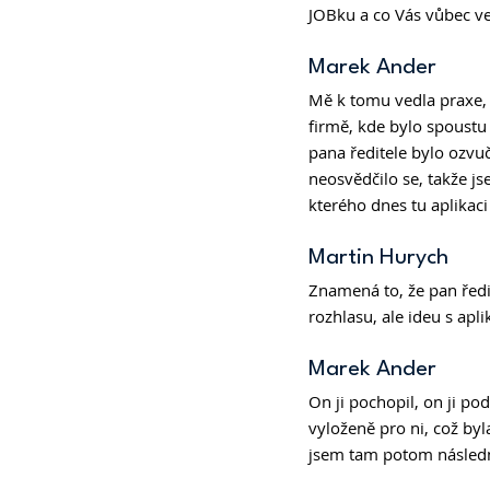
JOBku a co Vás vůbec ved
Marek Ander  
Mě k tomu vedla praxe, 
firmě, kde bylo spoustu
pana ředitele bylo ozvuč
neosvědčilo se, takže jse
kterého dnes tu aplikac
Martin Hurych 
Znamená to, že pan ředi
rozhlasu, ale ideu s apl
Marek Ander 
On ji pochopil, on ji po
vyloženě pro ni, což byla
jsem tam potom následn