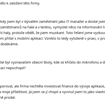
lo k založení této firmy. 
kdy jsem byl v bývalém zaměstnání jako IT manažer a dostal jsem
 zaměstnanců na hale a v terénu, vymyslet něco na informování li
it haly, protože věděl, že jsem muzikant. Toto řešení jsme vyzkouš
m přišel s mobilní aplikací. Vzniklo to tedy vyloženě v praxi, v pr
i dodáváme.  
tel byl vyznavačem obecní školy, kde se křičelo do mikrofonu a d
ikací nepochopil? 
dporoval, ale firma nechtěla investovat finance do vývoje aplikace
 moje příležitost. Já jsem se jí chopil a vyvinul jsem to jako vlastn
ě prodal. 