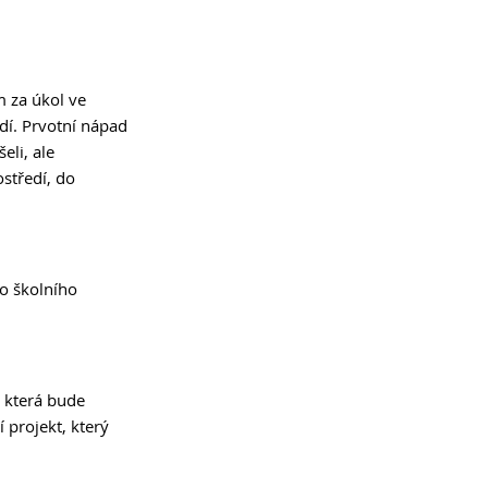
 za úkol ve 
dí. Prvotní nápad 
eli, ale 
ostředí, do 
o školního 
, která bude 
í projekt, který 