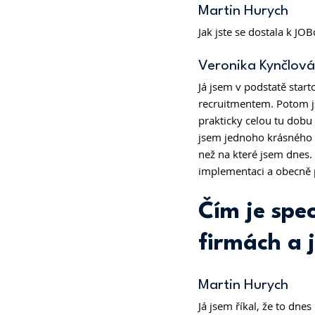
Martin Hurych 
Jak jste se dostala k JOB
Veronika Kynčlová
Já jsem v podstatě start
recruitmentem. Potom js
prakticky celou tu dobu m
jsem jednoho krásného d
než na které jsem dnes. 
implementaci a obecně p
Čím je spe
firmách a j
Martin Hurych 
Já jsem říkal, že to dne