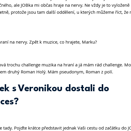
ého, ale JOBka mi občas hraje na nervy. Ne vždy je to vyloženě
tně, protože jsou tam další oddělení, u kterých můžeme říct, že 
hraní na nervy. Zpět k muzice, co hrajete, Marku? 
taková trochu challenge muzika na hraní a já mám rád challenge. 
že jsem druhý Roman Holý. Mám pseudonym, Roman z polí. 
ek s Veronikou dostali do 
ces?
 tady. Pojďte krátce představit jednak Vaši cestu od začátku do J