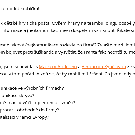
ou modrá krabička! 
ek dětské hry tichá pošta. Ovšem hraný na teambuildingu dospělých
informace a (ne)komunikaci mezi dospělými vzniknout. Říkáte si
sně taková (ne)komunikace rozlezla po firmě? Zvláště mezi lidmi,
m bojovat proti šuškandě a vysvětlit, že Franta fakt nechtěl tu m
 jsem si povídal s 
Markem Anderem
 a 
Veronikou Kynčlovou
 ze 
jsou v tom pořád. A zdá se, že by mohli mít řešení. Co jsme tedy p
munikace ve výrobních firmách? 
munikace skrývá? 
 zaměstnanců vůči implementaci změn? 
 prorazit obchodně do firmy? 
talizaci v rámci Evropy? 