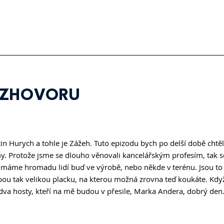
OZHOVORU
in Hurych a tohle je Zážeh. Tuto epizodu bych po delší době chtě
y. Protože jsme se dlouho věnovali kancelářským profesím, tak 
máme hromadu lidí buď ve výrobě, nebo někde v terénu. Jsou to l
bou tak velikou placku, na kterou možná zrovna teď koukáte. Kdy
 dva hosty, kteří na mě budou v přesile, Marka Andera, dobrý den.