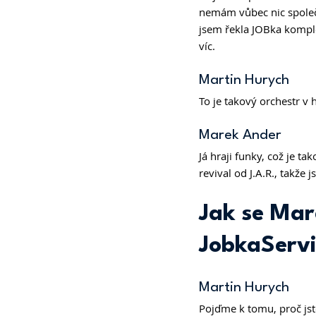
nemám vůbec nic společn
jsem řekla JOBka komple
víc. 
Martin Hurych 
To je takový orchestr v 
Marek Ander 
Já hraji funky, což je 
revival od J.A.R., tak
Jak se Mar
JobkaServi
Martin Hurych 
Pojďme k tomu, proč jste