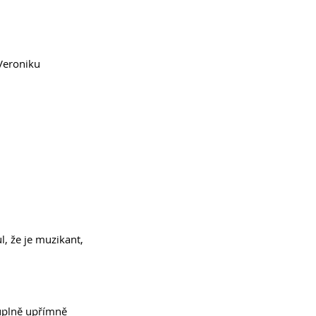
Veroniku 
, že je muzikant, 
 úplně upřímně 