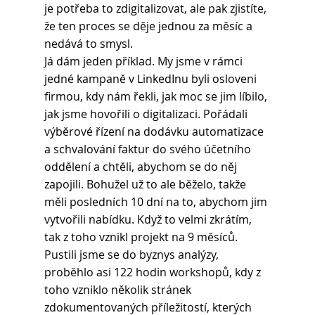
je potřeba to zdigitalizovat, ale pak zjistíte, 
že ten proces se děje jednou za měsíc a 
nedává to smysl.
Já dám jeden příklad. My jsme v rámci 
jedné kampaně v LinkedInu byli osloveni 
firmou, kdy nám řekli, jak moc se jim líbilo, 
jak jsme hovořili o digitalizaci. Pořádali 
výběrové řízení na dodávku automatizace 
a schvalování faktur do svého účetního 
oddělení a chtěli, abychom se do něj 
zapojili. Bohužel už to ale běželo, takže 
měli posledních 10 dní na to, abychom jim 
vytvořili nabídku. Když to velmi zkrátím, 
tak z toho vznikl projekt na 9 měsíců. 
Pustili jsme se do byznys analýzy, 
proběhlo asi 122 hodin workshopů, kdy z 
toho vzniklo několik stránek 
zdokumentovaných příležitostí, kterých 