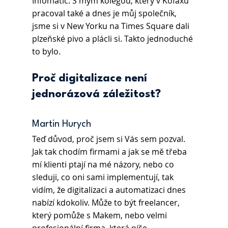
Infomatic. S mým kolegou, který v Kofaxu 
pracoval také a dnes je můj společník, 
jsme si v New Yorku na Times Square dali 
plzeňské pivo a plácli si. Takto jednoduché 
to bylo.
Proč digitalizace není 
jednorázová záležitost?
Martin Hurych 
Teď důvod, proč jsem si Vás sem pozval. 
Jak tak chodím firmami a jak se mě třeba 
mí klienti ptají na mé názory, nebo co 
sleduji, co oni sami implementují, tak 
vidím, že digitalizaci a automatizaci dnes 
nabízí kdokoliv. Může to být freelancer, 
který pomůže s Makem, nebo velmi 