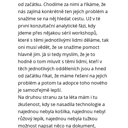
od začátku. Chodíme za nimi a říkáme, že 
nás zajímá konkrétně ten jejich problém a 
snažíme se na něj hledat cestu. Už v té 
první konzultační analytické fázi, kdy 
jdeme přes nějakou sérii workshopů, 
které s těmi jednotlivými lidmi děláme, tak 
oni musí vědět, že se snažíme pomoct 
hlavně jim. Já si tedy myslím, že je to 
hodně o tom mluvit s těmi lidmi, kteří v 
těch jednotlivých odděleních jsou a hned 
od začátku říkat, že máme řešení na jejich 
problém a potom ta adopce toho nového 
je samozřejmě lepší.
Na druhou stranu za ta léta mám i tu 
zkušenost, kdy se nasadila technologie a 
najednou nebyla košilka, najednou nebyl 
růžový lepík, najednou nebyla tužkou 
možnost napsat něco na dokument, 