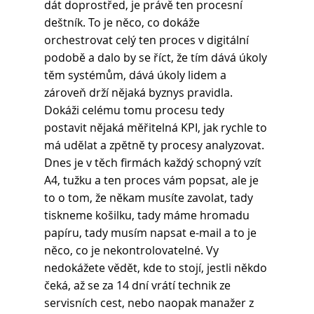
dát doprostřed, je právě ten procesní 
deštník. To je něco, co dokáže 
orchestrovat celý ten proces v digitální 
podobě a dalo by se říct, že tím dává úkoly 
těm systémům, dává úkoly lidem a 
zároveň drží nějaká byznys pravidla. 
Dokáži celému tomu procesu tedy 
postavit nějaká měřitelná KPI, jak rychle to 
má udělat a zpětně ty procesy analyzovat. 
Dnes je v těch firmách každý schopný vzít 
A4, tužku a ten proces vám popsat, ale je 
to o tom, že někam musíte zavolat, tady 
tiskneme košilku, tady máme hromadu 
papíru, tady musím napsat e-mail a to je 
něco, co je nekontrolovatelné. Vy 
nedokážete vědět, kde to stojí, jestli někdo 
čeká, až se za 14 dní vrátí technik ze 
servisních cest, nebo naopak manažer z 