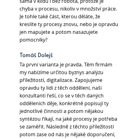
sama v klidu i bez robota, protože je 
chyba v procesu, nikoliv v množství práce. 
Je tohle také část, kterou děláte, že 
kreslíte ty procesy znovu, nebo je opravdu 
jen mapujete a potom nasazujete 
pomocníky?
Tomáš Dolejš
Ta první varianta je pravda. Těm firmám 
my nabízíme určitou byznys analýzu 
příležitostí, digitalizace. Zapojujeme 
opravdu ty lidi z těch oddělení, naši 
konzultanti řeší, co se v těch daných 
odděleních děje, konkrétně popisují ty 
jednotlivé činnosti a potom nějakou 
syntézou říkají, na jaké procesy je potřeba 
se zaměřit. Následně z těchto příležitostí 
potom zase od nás je nějaké doporučení, 