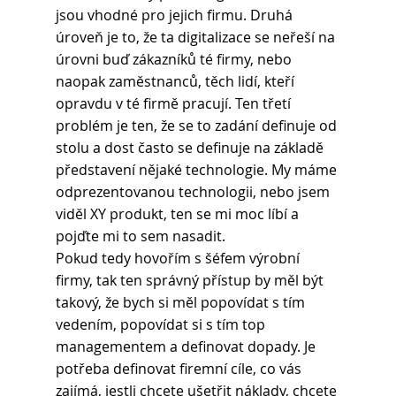
jsou vhodné pro jejich firmu. Druhá 
úroveň je to, že ta digitalizace se neřeší na 
úrovni buď zákazníků té firmy, nebo 
naopak zaměstnanců, těch lidí, kteří 
opravdu v té firmě pracují. Ten třetí 
problém je ten, že se to zadání definuje od 
stolu a dost často se definuje na základě 
představení nějaké technologie. My máme 
odprezentovanou technologii, nebo jsem 
viděl XY produkt, ten se mi moc líbí a 
pojďte mi to sem nasadit.
Pokud tedy hovořím s šéfem výrobní 
firmy, tak ten správný přístup by měl být 
takový, že bych si měl popovídat s tím 
vedením, popovídat si s tím top 
managementem a definovat dopady. Je 
potřeba definovat firemní cíle, co vás 
zajímá, jestli chcete ušetřit náklady, chcete 