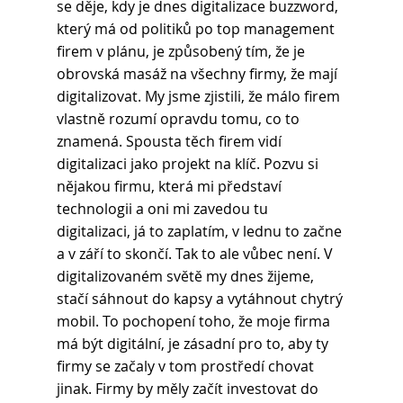
se děje, kdy je dnes digitalizace buzzword, 
který má od politiků po top management 
firem v plánu, je způsobený tím, že je 
obrovská masáž na všechny firmy, že mají 
digitalizovat. My jsme zjistili, že málo firem 
vlastně rozumí opravdu tomu, co to 
znamená. Spousta těch firem vidí 
digitalizaci jako projekt na klíč. Pozvu si 
nějakou firmu, která mi představí 
technologii a oni mi zavedou tu 
digitalizaci, já to zaplatím, v lednu to začne 
a v září to skončí. Tak to ale vůbec není. V 
digitalizovaném světě my dnes žijeme, 
stačí sáhnout do kapsy a vytáhnout chytrý 
mobil. To pochopení toho, že moje firma 
má být digitální, je zásadní pro to, aby ty 
firmy se začaly v tom prostředí chovat 
jinak. Firmy by měly začít investovat do 