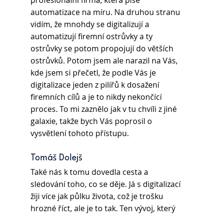
profesionální firma, která píše 
automatizace na míru. Na druhou stranu 
vidím, že mnohdy se digitalizují a 
automatizují firemní ostrůvky a ty 
ostrůvky se potom propojují do větších 
ostrůvků. Potom jsem ale narazil na Vás, 
kde jsem si přečetl, že podle Vás je 
digitalizace jeden z pilířů k dosažení 
firemních cílů a je to nikdy nekončící 
proces. To mi zaznělo jak v tu chvíli z jiné 
galaxie, takže bych Vás poprosil o 
vysvětlení tohoto přístupu.
Tomáš Dolejš 
Také nás k tomu dovedla cesta a 
sledování toho, co se děje. Já s digitalizací 
žiji více jak půlku života, což je trošku 
hrozné říct, ale je to tak. Ten vývoj, který 