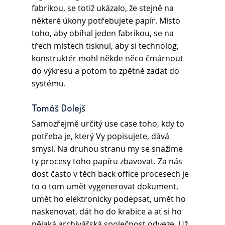
fabrikou, se totiž ukázalo, že stejně na 
některé úkony potřebujete papír. Místo 
toho, aby obíhal jeden fabrikou, se na 
třech místech tisknul, aby si technolog, 
konstruktér mohl někde něco čmárnout 
do výkresu a potom to zpětně zadat do 
systému.
Tomáš Dolejš 
Samozřejmě určitý use case toho, kdy to 
potřeba je, který Vy popisujete, dává 
smysl. Na druhou stranu my se snažíme 
ty procesy toho papíru zbavovat. Za nás 
dost často v těch back office procesech je 
to o tom umět vygenerovat dokument, 
umět ho elektronicky podepsat, umět ho 
naskenovat, dát ho do krabice a ať si ho 
nějaká archivářská společnost odveze. Už 