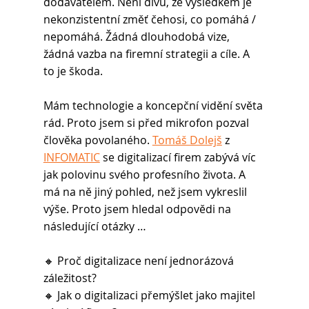
dodavatelem. Není divu, že výsledkem je 
nekonzistentní změť čehosi, co pomáhá / 
nepomáhá. Žádná dlouhodobá vize, 
žádná vazba na firemní strategii a cíle. A 
to je škoda.
Mám technologie a koncepční vidění světa 
rád. Proto jsem si před mikrofon pozval 
člověka povolaného. 
Tomáš Dolejš
 z 
INFOMATIC
 se digitalizací firem zabývá víc 
jak polovinu svého profesního života. A 
má na ně jiný pohled, než jsem vykreslil 
výše. Proto jsem hledal odpovědi na 
následující otázky …
🔸 Proč digitalizace není jednorázová 
záležitost?
🔸 Jak o digitalizaci přemýšlet jako majitel 