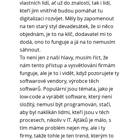
vlastních lidí, ať už do znalostí, tak i lidí, 
kteří jim vnitřně budou pomáhat tu 
digitalizaci rozvíjet. Měly by zapomenout 
na ten starý styl devadesátek, že si něco 
objednám, je to na klíč, dodavatel mi to 
dodá, ono to funguje a já na to nemusím 
sáhnout.
To není jen z naší hlavy, musím říct, že 
nám tento přístup a vysvětlování firmám 
funguje, ale je to i vidět, když pozorujete ty 
softwarové vendory, výrobce těch 
softwarů. Populární jsou témata, jako je 
low-code a vyrábět software, který není 
složitý, nemusí být programován, stačí, 
aby byl naklikán lidmi, kteří jsou v těch 
procesech, nikoliv v IT. Ajťáků je málo, s 
tím máme problém nejen my, ale i ty 
firmy, takže tohle je ten trend, kterým to 