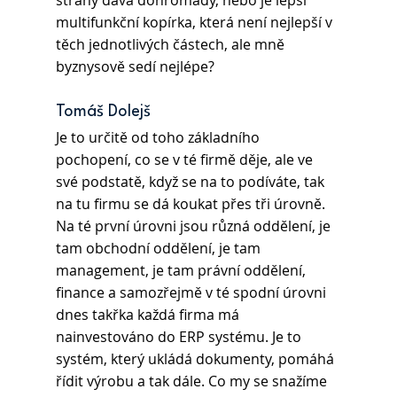
strany dává dohromady, nebo je lepší 
multifunkční kopírka, která není nejlepší v 
těch jednotlivých částech, ale mně 
byznysově sedí nejlépe?
Tomáš Dolejš 
Je to určitě od toho základního 
pochopení, co se v té firmě děje, ale ve 
své podstatě, když se na to podíváte, tak 
na tu firmu se dá koukat přes tři úrovně. 
Na té první úrovni jsou různá oddělení, je 
tam obchodní oddělení, je tam 
management, je tam právní oddělení, 
finance a samozřejmě v té spodní úrovni 
dnes takřka každá firma má 
nainvestováno do ERP systému. Je to 
systém, který ukládá dokumenty, pomáhá 
řídit výrobu a tak dále. Co my se snažíme 