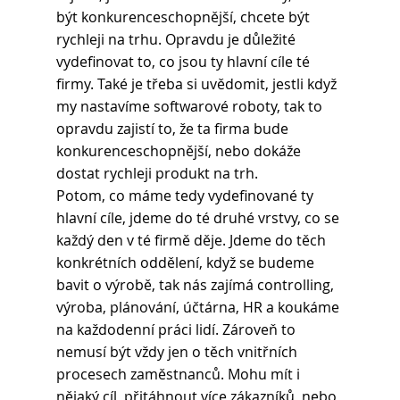
být konkurenceschopnější, chcete být 
rychleji na trhu. Opravdu je důležité 
vydefinovat to, co jsou ty hlavní cíle té 
firmy. Také je třeba si uvědomit, jestli když 
my nastavíme softwarové roboty, tak to 
opravdu zajistí to, že ta firma bude 
konkurenceschopnější, nebo dokáže 
dostat rychleji produkt na trh.
Potom, co máme tedy vydefinované ty 
hlavní cíle, jdeme do té druhé vrstvy, co se 
každý den v té firmě děje. Jdeme do těch 
konkrétních oddělení, když se budeme 
bavit o výrobě, tak nás zajímá controlling, 
výroba, plánování, účtárna, HR a koukáme 
na každodenní práci lidí. Zároveň to 
nemusí být vždy jen o těch vnitřních 
procesech zaměstnanců. Mohu mít i 
nějaký cíl, přitáhnout více zákazníků, nebo 