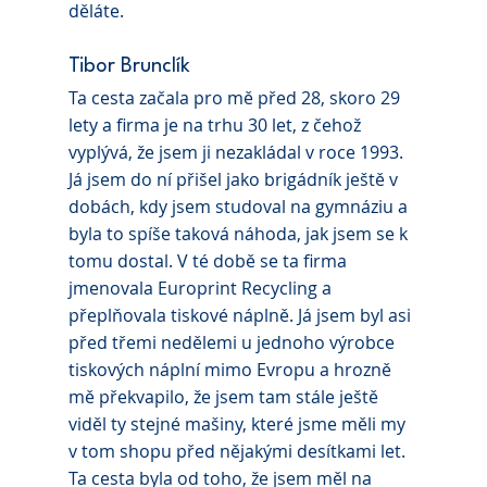
děláte.
Tibor Brunclík 
Ta cesta začala pro mě před 28, skoro 29 
lety a firma je na trhu 30 let, z čehož 
vyplývá, že jsem ji nezakládal v roce 1993. 
Já jsem do ní přišel jako brigádník ještě v 
dobách, kdy jsem studoval na gymnáziu a 
byla to spíše taková náhoda, jak jsem se k 
tomu dostal. V té době se ta firma 
jmenovala Europrint Recycling a 
přeplňovala tiskové náplně. Já jsem byl asi 
před třemi nedělemi u jednoho výrobce 
tiskových náplní mimo Evropu a hrozně 
mě překvapilo, že jsem tam stále ještě 
viděl ty stejné mašiny, které jsme měli my 
v tom shopu před nějakými desítkami let. 
Ta cesta byla od toho, že jsem měl na 