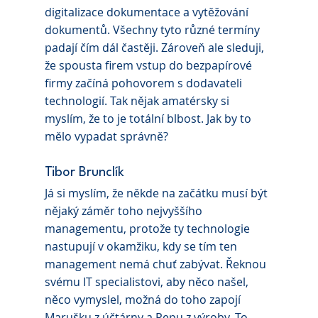
digitalizace dokumentace a vytěžování 
dokumentů. Všechny tyto různé termíny 
padají čím dál častěji. Zároveň ale sleduji, 
že spousta firem vstup do bezpapírové 
firmy začíná pohovorem s dodavateli 
technologií. Tak nějak amatérsky si 
myslím, že to je totální blbost. Jak by to 
mělo vypadat správně?
Tibor Brunclík 
Já si myslím, že někde na začátku musí být 
nějaký záměr toho nejvyššího 
managementu, protože ty technologie 
nastupují v okamžiku, kdy se tím ten 
management nemá chuť zabývat. Řeknou 
svému IT specialistovi, aby něco našel, 
něco vymyslel, možná do toho zapojí 
Marušku z účtárny a Pepu z výroby. To 