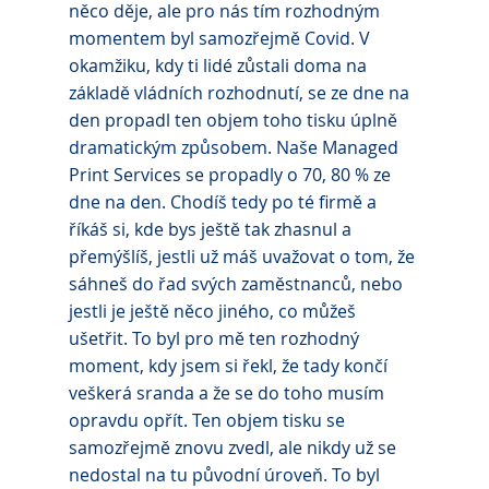
něco děje, ale pro nás tím rozhodným 
momentem byl samozřejmě Covid. V 
okamžiku, kdy ti lidé zůstali doma na 
základě vládních rozhodnutí, se ze dne na 
den propadl ten objem toho tisku úplně 
dramatickým způsobem. Naše Managed 
Print Services se propadly o 70, 80 % ze 
dne na den. Chodíš tedy po té firmě a 
říkáš si, kde bys ještě tak zhasnul a 
přemýšlíš, jestli už máš uvažovat o tom, že 
sáhneš do řad svých zaměstnanců, nebo 
jestli je ještě něco jiného, co můžeš 
ušetřit. To byl pro mě ten rozhodný 
moment, kdy jsem si řekl, že tady končí 
veškerá sranda a že se do toho musím 
opravdu opřít. Ten objem tisku se 
samozřejmě znovu zvedl, ale nikdy už se 
nedostal na tu původní úroveň. To byl 