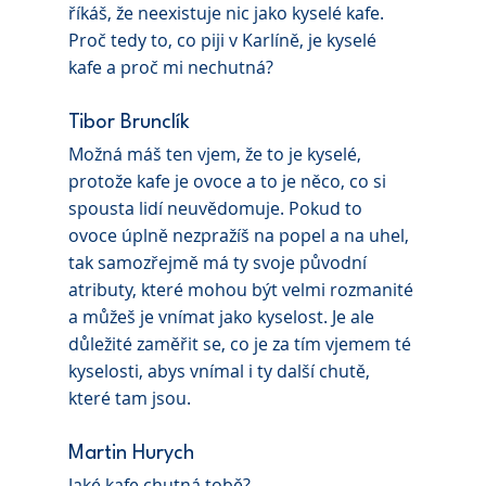
říkáš, že neexistuje nic jako kyselé kafe. 
Proč tedy to, co piji v Karlíně, je kyselé 
kafe a proč mi nechutná?
Tibor Brunclík 
Možná máš ten vjem, že to je kyselé, 
protože kafe je ovoce a to je něco, co si 
spousta lidí neuvědomuje. Pokud to 
ovoce úplně nezpražíš na popel a na uhel, 
tak samozřejmě má ty svoje původní 
atributy, které mohou být velmi rozmanité 
a můžeš je vnímat jako kyselost. Je ale 
důležité zaměřit se, co je za tím vjemem té 
kyselosti, abys vnímal i ty další chutě, 
které tam jsou.
Martin Hurych 
Jaké kafe chutná tobě?