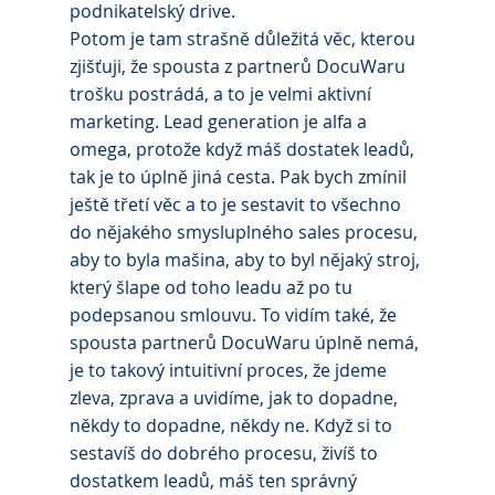
podnikatelský drive.
Potom je tam strašně důležitá věc, kterou 
zjišťuji, že spousta z partnerů DocuWaru 
trošku postrádá, a to je velmi aktivní 
marketing. Lead generation je alfa a 
omega, protože když máš dostatek leadů, 
tak je to úplně jiná cesta. Pak bych zmínil 
ještě třetí věc a to je sestavit to všechno 
do nějakého smysluplného sales procesu, 
aby to byla mašina, aby to byl nějaký stroj, 
který šlape od toho leadu až po tu 
podepsanou smlouvu. To vidím také, že 
spousta partnerů DocuWaru úplně nemá, 
je to takový intuitivní proces, že jdeme 
zleva, zprava a uvidíme, jak to dopadne, 
někdy to dopadne, někdy ne. Když si to 
sestavíš do dobrého procesu, živíš to 
dostatkem leadů, máš ten správný 