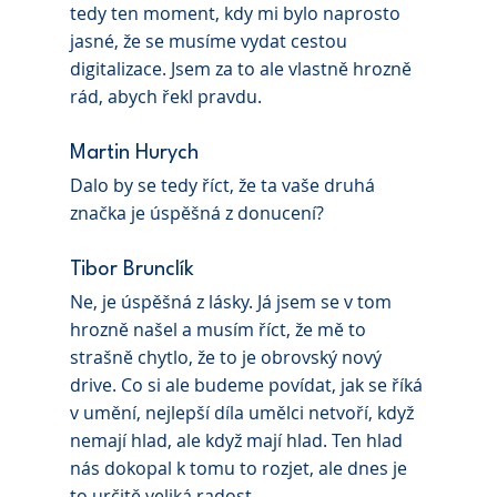
tedy ten moment, kdy mi bylo naprosto 
jasné, že se musíme vydat cestou 
digitalizace. Jsem za to ale vlastně hrozně 
rád, abych řekl pravdu.
Martin Hurych 
Dalo by se tedy říct, že ta vaše druhá 
značka je úspěšná z donucení?
Tibor Brunclík 
Ne, je úspěšná z lásky. Já jsem se v tom 
hrozně našel a musím říct, že mě to 
strašně chytlo, že to je obrovský nový 
drive. Co si ale budeme povídat, jak se říká 
v umění, nejlepší díla umělci netvoří, když 
nemají hlad, ale když mají hlad. Ten hlad 
nás dokopal k tomu to rozjet, ale dnes je 
to určitě veliká radost.