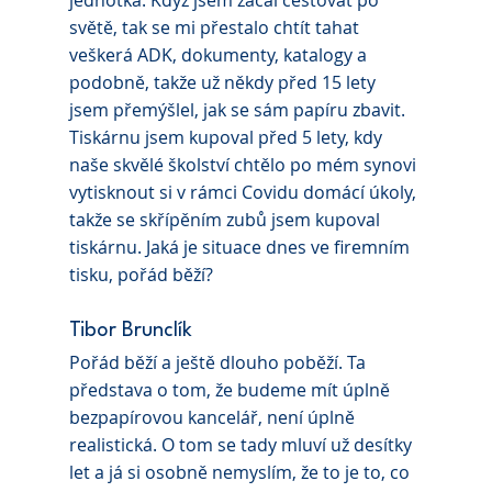
jednotka. Když jsem začal cestovat po 
světě, tak se mi přestalo chtít tahat 
veškerá ADK, dokumenty, katalogy a 
podobně, takže už někdy před 15 lety 
jsem přemýšlel, jak se sám papíru zbavit. 
Tiskárnu jsem kupoval před 5 lety, kdy 
naše skvělé školství chtělo po mém synovi 
vytisknout si v rámci Covidu domácí úkoly, 
takže se skřípěním zubů jsem kupoval 
tiskárnu. Jaká je situace dnes ve firemním 
tisku, pořád běží?
Tibor Brunclík 
Pořád běží a ještě dlouho poběží. Ta 
představa o tom, že budeme mít úplně 
bezpapírovou kancelář, není úplně 
realistická. O tom se tady mluví už desítky 
let a já si osobně nemyslím, že to je to, co 