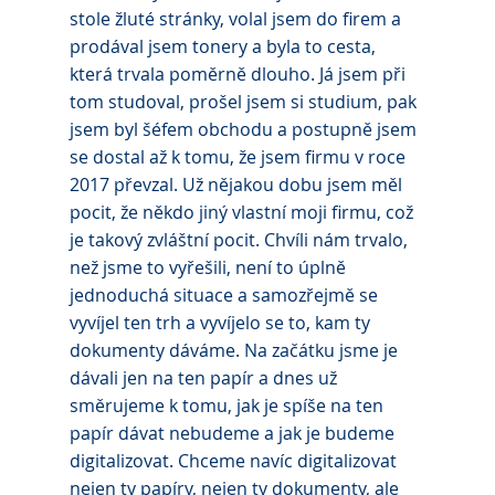
stole žluté stránky, volal jsem do firem a 
prodával jsem tonery a byla to cesta, 
která trvala poměrně dlouho. Já jsem při 
tom studoval, prošel jsem si studium, pak 
jsem byl šéfem obchodu a postupně jsem 
se dostal až k tomu, že jsem firmu v roce 
2017 převzal. Už nějakou dobu jsem měl 
pocit, že někdo jiný vlastní moji firmu, což 
je takový zvláštní pocit. Chvíli nám trvalo, 
než jsme to vyřešili, není to úplně 
jednoduchá situace a samozřejmě se 
vyvíjel ten trh a vyvíjelo se to, kam ty 
dokumenty dáváme. Na začátku jsme je 
dávali jen na ten papír a dnes už 
směrujeme k tomu, jak je spíše na ten 
papír dávat nebudeme a jak je budeme 
digitalizovat. Chceme navíc digitalizovat 
nejen ty papíry, nejen ty dokumenty, ale 