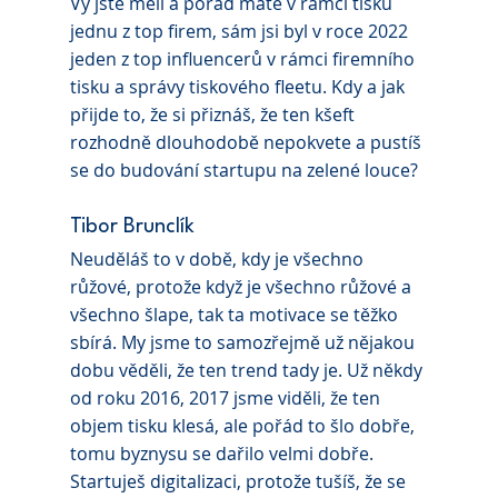
Vy jste měli a pořád máte v rámci tisku 
jednu z top firem, sám jsi byl v roce 2022 
jeden z top influencerů v rámci firemního 
tisku a správy tiskového fleetu. Kdy a jak 
přijde to, že si přiznáš, že ten kšeft 
rozhodně dlouhodobě nepokvete a pustíš 
se do budování startupu na zelené louce?
Tibor Brunclík 
Neuděláš to v době, kdy je všechno 
růžové, protože když je všechno růžové a 
všechno šlape, tak ta motivace se těžko 
sbírá. My jsme to samozřejmě už nějakou 
dobu věděli, že ten trend tady je. Už někdy 
od roku 2016, 2017 jsme viděli, že ten 
objem tisku klesá, ale pořád to šlo dobře, 
tomu byznysu se dařilo velmi dobře. 
Startuješ digitalizaci, protože tušíš, že se 