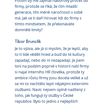
Potom by mě zajímal náborový proces do 
firmy, protože se říká, že čím mladší 
generace, tím méně náročnosti v sobě 
má. Jak se ti daří hirovat lidi do firmy s 
tímto mindsetem, že překonáváte 
domnělé limity?
Tibor Brunclík 
Je to výzva, ale já si myslím, že je lepší, aby 
to ti lidé věděli hned a buď do té kultury 
zapadají, nebo do ní nezapadají. Já jsem 
loni na podzim poprvé v historii naší firmy 
si najal interního HR člověka, protože ty 
ambice růstu firmy jsou docela veliké a už 
se mi to nechtělo lepit nějakými externími 
službami. Navíc nejsem úplně nadšený z 
toho, jak fungují ty služby v České 
republice. Bylo to jedno z nejlepších 