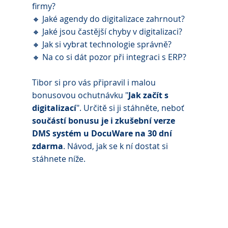
firmy?
🔸 Jaké agendy do digitalizace zahrnout?
🔸 Jaké jsou častější chyby v digitalizaci?
🔸 Jak si vybrat technologie správně?
🔸 Na co si dát pozor při integraci s ERP?
Tibor si pro vás připravil i malou 
bonusovou ochutnávku "
Jak začít s 
digitalizací
". Určitě si ji stáhněte, neboť 
součástí bonusu je i 
zkušební verze 
DMS systém u DocuWare na 30 dní 
zdarma
. Návod, jak se k ní dostat si 
stáhnete níže.