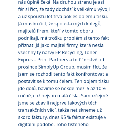
nás úplně čeká. Na druhou stranu je asi 
fér si říct, že tady dochází k velikému vývoji 
a už spoustu let trvá pokles objemu tisku. 
Já musím říct, že spousta mých kolegů, 
majitelů firem, kteří v tomto oboru 
podnikají, má trošku problém si tento fakt 
přiznat. Já jako majitel firmy, která nesla 
všechny ty názvy EP Recycling, Toner 
Expres – Print Partners a teď čerstvě od 
prosince SimplyUp Group, musím říct, že 
jsem se rozhodl tento fakt konfrontovat a 
postavit se k tomu čelem. Ten objem tisku 
jde dolů, bavíme se někde mezi 5 až 10 % 
ročně, což nejsou malá čísla. Samozřejmě 
jsme se zbavili nejprve takových těch 
transakčních věcí, takže netiskneme už 
skoro faktury, dnes 95 % faktur existuje v 
digitální podobě. Toho tištěného 