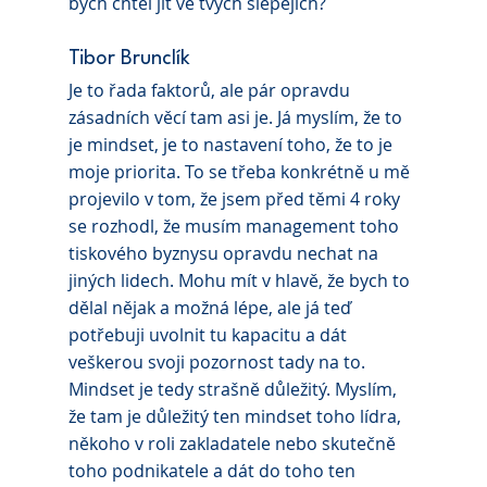
bych chtěl jít ve tvých šlépějích?
Tibor Brunclík 
Je to řada faktorů, ale pár opravdu 
zásadních věcí tam asi je. Já myslím, že to 
je mindset, je to nastavení toho, že to je 
moje priorita. To se třeba konkrétně u mě 
projevilo v tom, že jsem před těmi 4 roky 
se rozhodl, že musím management toho 
tiskového byznysu opravdu nechat na 
jiných lidech. Mohu mít v hlavě, že bych to 
dělal nějak a možná lépe, ale já teď 
potřebuji uvolnit tu kapacitu a dát 
veškerou svoji pozornost tady na to. 
Mindset je tedy strašně důležitý. Myslím, 
že tam je důležitý ten mindset toho lídra, 
někoho v roli zakladatele nebo skutečně 
toho podnikatele a dát do toho ten 