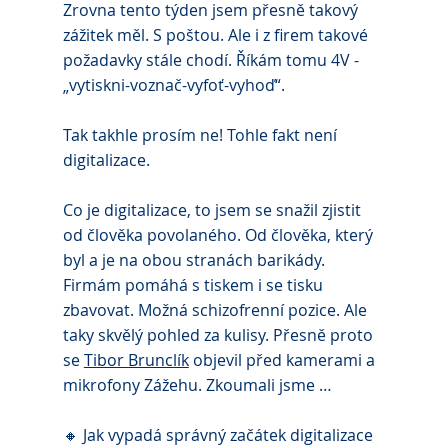
Zrovna tento týden jsem přesně takový 
zážitek měl. S poštou. Ale i z firem takové 
požadavky stále chodí. Říkám tomu 4V - 
„vytiskni-voznač-vyfoť-vyhoď“.
Tak takhle prosím ne! Tohle fakt není 
digitalizace.
Co je digitalizace, to jsem se snažil zjistit 
od člověka povolaného. Od člověka, který 
byl a je na obou stranách barikády. 
Firmám pomáhá s tiskem i se tisku 
zbavovat. Možná schizofrenní pozice. Ale 
taky skvělý pohled za kulisy. Přesně proto 
se 
Tibor Brunclík
 objevil před kamerami a 
mikrofony Zážehu. Zkoumali jsme …
🔸 Jak vypadá správný začátek digitalizace 