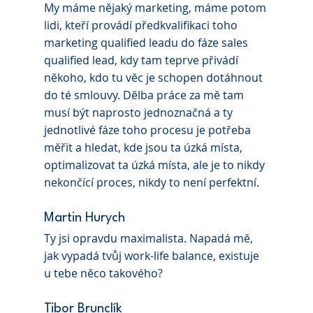
My máme nějaký marketing, máme potom 
lidi, kteří provádí předkvalifikaci toho 
marketing qualified leadu do fáze sales 
qualified lead, kdy tam teprve přivádí 
někoho, kdo tu věc je schopen dotáhnout 
do té smlouvy. Dělba práce za mě tam 
musí být naprosto jednoznačná a ty 
jednotlivé fáze toho procesu je potřeba 
měřit a hledat, kde jsou ta úzká místa, 
optimalizovat ta úzká místa, ale je to nikdy 
nekončící proces, nikdy to není perfektní.
Martin Hurych 
Ty jsi opravdu maximalista. Napadá mě, 
jak vypadá tvůj work-life balance, existuje 
u tebe něco takového?
Tibor Brunclík 