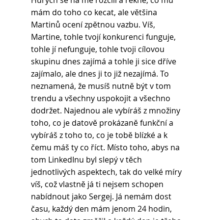
Hurych se na mě rozčílí a řekne, co mu 
mám do toho co kecat, ale většina 
Martinů ocení zpětnou vazbu. Víš, 
Martine, tohle tvojí konkurenci funguje, 
tohle jí nefunguje, tohle tvoji cílovou 
skupinu dnes zajímá a tohle ji sice dříve 
zajímalo, ale dnes ji to již nezajímá. To 
neznamená, že musíš nutně být v tom 
trendu a všechny uspokojit a všechno 
dodržet. Najednou ale vybíráš z množiny 
toho, co je datově prokázaně funkční a 
vybíráš z toho to, co je tobě blízké a k 
čemu máš ty co říct. Místo toho, abys na 
tom LinkedInu byl slepý v těch 
jednotlivých aspektech, tak do velké míry 
víš, což vlastně já ti nejsem schopen 
nabídnout jako Sergej. Já nemám dost 
času, každý den mám jenom 24 hodin, 