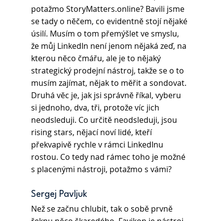
potažmo StoryMatters.online? Bavili jsme 
se tady o něčem, co evidentně stojí nějaké 
úsilí. Musím o tom přemýšlet ve smyslu, 
že můj LinkedIn není jenom nějaká zeď, na 
kterou něco čmářu, ale je to nějaký 
strategický prodejní nástroj, takže se o to 
musím zajímat, nějak to měřit a sondovat. 
Druhá věc je, jak jsi správně říkal, vyberu 
si jednoho, dva, tři, protože víc jich 
neodsleduji. Co určitě neodsleduji, jsou 
rising stars, nějací noví lidé, kteří 
překvapivě rychle v rámci LinkedInu 
rostou. Co tedy nad rámec toho je možné 
s placenými nástroji, potažmo s vámi?
Sergej Pavljuk 
Než se začnu chlubit, tak o sobě prvně 