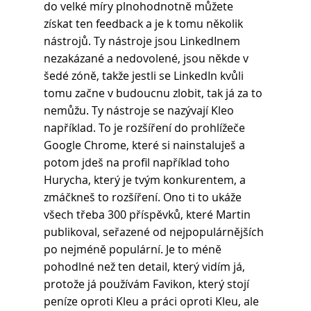
do velké míry plnohodnotně můžete 
získat ten feedback a je k tomu několik 
nástrojů. Ty nástroje jsou LinkedInem 
nezakázané a nedovolené, jsou někde v 
šedé zóně, takže jestli se LinkedIn kvůli 
tomu začne v budoucnu zlobit, tak já za to 
nemůžu. Ty nástroje se nazývají Kleo 
například. To je rozšíření do prohlížeče 
Google Chrome, které si nainstaluješ a 
potom jdeš na profil například toho 
Hurycha, který je tvým konkurentem, a 
zmáčkneš to rozšíření. Ono ti to ukáže 
všech třeba 300 příspěvků, které Martin 
publikoval, seřazené od nejpopulárnějších 
po nejméně populární. Je to méně 
pohodlné než ten detail, který vidím já, 
protože já používám Favikon, který stojí 
peníze oproti Kleu a práci oproti Kleu, ale 