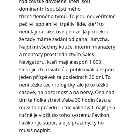
rodičovské dovolené, kteří jsou 
dominantní součástí mého 
třicetičlenného týmu. To jsou neuvěřitelně 
pečliví, spolehliví, trpěliví lidé, kteří to 
nedělají za raketové peníze. Já jim řeknu, 
že tady máme zadání od pana Hurycha. 
Najdi mi všechny kouče, interim manažery 
a mentory prostřednictvím Sales 
Navigatoru, kteří mají alespoň 1 000 
sledujících uživatelů a publikovali alespoň 
jeden příspěvek za posledních 30 dní. To 
není těžké technologicky, ale je to těžké 
časově, na pozornost a na nervy. Ona nad 
tím ta holka stráví třeba 30 hodin času a 
musí to opravdu ručně validovat, najít je a 
ručně je vložit do toho systému Favikon. 
Favikon je super, ale je prázdný, ty ho 
musíš naplnit.