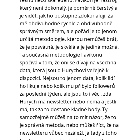
řeknu něco škaredého. Favikon je nástroj, 
který není dokonalý, je poměrně čerstvý a 
je vidět, jak ho postupně zdokonalují. Za 
mě obdivuhodně rychle a obdivuhodně 
správným směrem, ale pořád je to jenom 
určitá metodologie, kterou nemůžeš brát, 
že je posvátná, je skvělá a je jediná možná. 
Ta současná metodologie Favikonu 
spočívá v tom, že oni se dívají na všechna 
data, která jsou o Hurychovi veřejně k 
dispozici. Nejsou to jenom data, kolik lidí 
ho likuje nebo kolik mu přibylo followerů 
za poslední týden, ale jsou to i věci, zda 
Hurych má newsletter nebo nemá a jestli 
má, tak za to dostane kladné body. Ty 
samozřejmě můžeš na to mít názor, že to 
je správná metoda, nebo můžeš říct, že na 
newsletteru vůbec nezáleží. Já tady z toho 