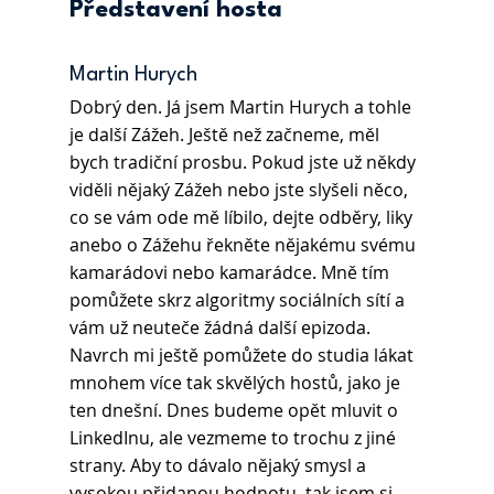
Představení hosta
Martin Hurych 
Dobrý den. Já jsem Martin Hurych a tohle 
je další Zážeh. Ještě než začneme, měl 
bych tradiční prosbu. Pokud jste už někdy 
viděli nějaký Zážeh nebo jste slyšeli něco, 
co se vám ode mě líbilo, dejte odběry, liky 
anebo o Zážehu řekněte nějakému svému 
kamarádovi nebo kamarádce. Mně tím 
pomůžete skrz algoritmy sociálních sítí a 
vám už neuteče žádná další epizoda. 
Navrch mi ještě pomůžete do studia lákat 
mnohem více tak skvělých hostů, jako je 
ten dnešní. Dnes budeme opět mluvit o 
LinkedInu, ale vezmeme to trochu z jiné 
strany. Aby to dávalo nějaký smysl a 
vysokou přidanou hodnotu, tak jsem si 