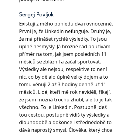
Sergej Pavljuk 
Existují z mého pohledu dva rovnocenné. 
První je, že LinkedIn nefunguje. Druhý je, 
že má přinášet rychlé výsledky. To jsou 
úplné nesmysly. Já hrozně rád používám 
příměr na tom, jak jsem posledních 11 
měsíců se zbláznil a začal sportovat. 
Výsledky ale nejsou, respektive to není 
nic, co by dělalo úplně velký dojem a to 
tomu věnuji 2 až 3 hodiny denně už 11 
měsíců. Lidé, kteří mě rok neviděli, říkají, 
že jsem možná trochu zhubl, ale to je tak 
všechno. To je LinkedIn. Postupně jdeš 
tou cestou, postupně vidíš ty výsledky a 
dlouhodobě a dokonce i střednědobě to 
dává naprostý smysl. Člověka, který chce 