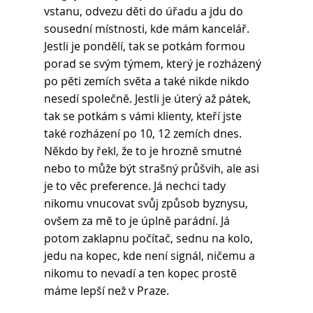
vstanu, odvezu děti do úřadu a jdu do 
sousední místnosti, kde mám kancelář. 
Jestli je pondělí, tak se potkám formou 
porad se svým týmem, který je rozházený 
po pěti zemích světa a také nikde nikdo 
nesedí společně. Jestli je úterý až pátek, 
tak se potkám s vámi klienty, kteří jste 
také rozházení po 10, 12 zemích dnes. 
Někdo by řekl, že to je hrozně smutné 
nebo to může být strašný průšvih, ale asi 
je to věc preference. Já nechci tady 
nikomu vnucovat svůj způsob byznysu, 
ovšem za mě to je úplně parádní. Já 
potom zaklapnu počítač, sednu na kolo, 
jedu na kopec, kde není signál, ničemu a 
nikomu to nevadí a ten kopec prostě 
máme lepší než v Praze.