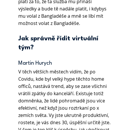
platí za to, že ta služba mu přináší 
výsledky a bude tě nadále platit, i kdybys 
mu volal z Bangladéše a mně se líbí mít 
možnost volat z Bangladéše.
Jak správně řídit virtuální 
tým?
Martin Hurych 
V těch větších městech vidím, že po 
Covidu, kde byl velký hype těchto home 
officů, nastává trend, aby se zase všichni 
vrátili zpátky do kanceláří. Existuje totiž 
domněnka, že lidé pohromadě jsou více 
efektivní, než když jsou roztrkaní po x 
zemích světa. Vy jste ukrutně produktivní, 
rostete, je vás dnes 30, úspěšní určitě jste. 
V čem je ten klíč k úspěchu, jak ukočírovat 