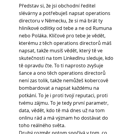
Představ si, že jsi obchodní ředitel 
slévárny a potřebuješ napsat operations 
directoru v Německu, že si má brát ty 
hliníkové odlitky od tebe a ne od Rumuna 
nebo Poláka. Klíčové pro tebe je vědět, 
kterému z těch operations directorů máš 
napsat, takže musíš vědět, který tě ve 
skutečnosti na tom LinkedInu sleduje, kdo 
tě opravdu čte. To ti naprosto zvyšuje 
šance a ono těch operations directorů 
není zas tolik, takže nemůžeš kobercově 
bombardovat a napsat každému na 
potkání. To je i proti tvojí reputaci, proti 
tvému zájmu. To je tedy první parametr, 
data, vědět, kdo tě má dnes už na tom 
onlinu rád a má význam ho dostávat do 
toho reálného světa.
Druhý rozměr potom spočívá v tom, co 