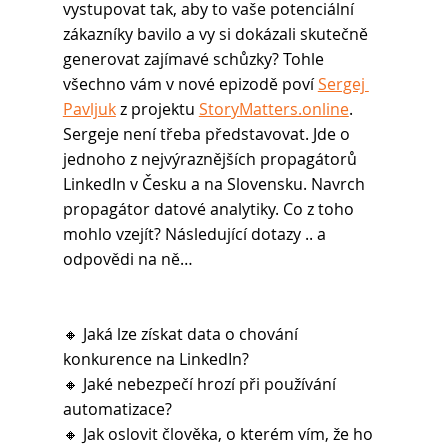
vystupovat tak, aby to vaše potenciální 
zákazníky bavilo a vy si dokázali skutečně 
generovat zajímavé schůzky? Tohle 
všechno vám v nové epizodě poví 
Sergej 
Pavljuk
 z projektu 
StoryMatters.online
. 
Sergeje není třeba představovat. Jde o 
jednoho z nejvýraznějších propagátorů 
LinkedIn v Česku a na Slovensku. Navrch 
propagátor datové analytiky. Co z toho 
mohlo vzejít? Následující dotazy .. a 
odpovědi na ně…
🔸 Jaká lze získat data o chování 
konkurence na LinkedIn?
🔸 Jaké nebezpečí hrozí při používání 
automatizace?
🔸 Jak oslovit člověka, o kterém vím, že ho 