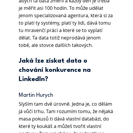
abych ta data změřil a každý den je třeba 
je měřit asi 100 hodin. To může udělat 
jenom specializovaná agentura, která si za 
to platí ty systémy, platí ty lidi, dává tomu 
tu mravenčí práci a které se to vyplatí 
dělat. Ta data totiž neprodává jenom 
tobě, ale stovce dalších takových.
Jaká lze získat data o 
chování konkurence na 
LinkedIn?
Martin Hurych 
Slyším tam dvě úrovně. Jedna je, co dělám 
já vůči trhu. Tam rozumím tomu, že nějaká 
masa pokusů ti dává vlastní databázi, do 
které ty koukáš a můžeš tvořit vlastní 