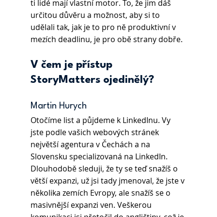
ti lidé mají vlastní motor. To, že jim dáš 
určitou důvěru a možnost, aby si to 
udělali tak, jak je to pro ně produktivní v 
mezích deadlinu, je pro obě strany dobře.
V čem je přístup 
StoryMatters ojedinělý?
Martin Hurych 
Otočíme list a půjdeme k LinkedInu. Vy 
jste podle vašich webových stránek 
největší agentura v Čechách a na 
Slovensku specializovaná na LinkedIn. 
Dlouhodobě sleduji, že ty se teď snažíš o 
větší expanzi, už jsi tady jmenoval, že jste v 
několika zemích Evropy, ale snažíš se o 
masivnější expanzi ven. Veškerou 