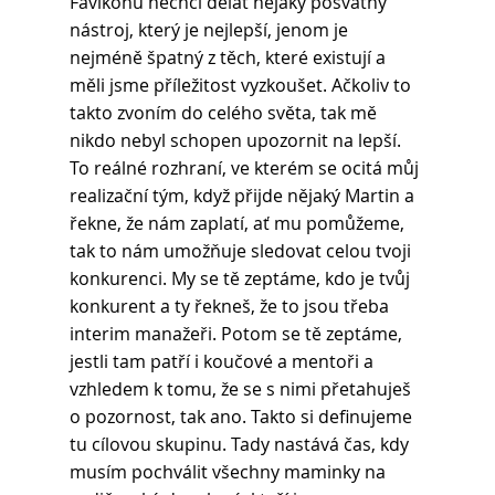
Favikonu nechci dělat nějaký posvátný 
nástroj, který je nejlepší, jenom je 
nejméně špatný z těch, které existují a 
měli jsme příležitost vyzkoušet. Ačkoliv to 
takto zvoním do celého světa, tak mě 
nikdo nebyl schopen upozornit na lepší.
To reálné rozhraní, ve kterém se ocitá můj 
realizační tým, když přijde nějaký Martin a 
řekne, že nám zaplatí, ať mu pomůžeme, 
tak to nám umožňuje sledovat celou tvoji 
konkurenci. My se tě zeptáme, kdo je tvůj 
konkurent a ty řekneš, že to jsou třeba 
interim manažeři. Potom se tě zeptáme, 
jestli tam patří i koučové a mentoři a 
vzhledem k tomu, že se s nimi přetahuješ 
o pozornost, tak ano. Takto si definujeme 
tu cílovou skupinu. Tady nastává čas, kdy 
musím pochválit všechny maminky na 