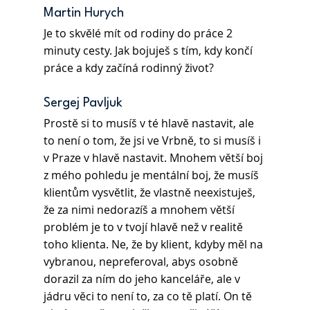
Martin Hurych 
Je to skvělé mít od rodiny do práce 2 
minuty cesty. Jak bojuješ s tím, kdy končí 
práce a kdy začíná rodinný život?
Sergej Pavljuk
Prostě si to musíš v té hlavě nastavit, ale 
to není o tom, že jsi ve Vrbně, to si musíš i 
v Praze v hlavě nastavit. Mnohem větší boj 
z mého pohledu je mentální boj, že musíš 
klientům vysvětlit, že vlastně neexistuješ, 
že za nimi nedorazíš a mnohem větší 
problém je to v tvojí hlavě než v realitě 
toho klienta. Ne, že by klient, kdyby měl na 
vybranou, nepreferoval, abys osobně 
dorazil za ním do jeho kanceláře, ale v 
jádru věci to není to, za co tě platí. On tě 