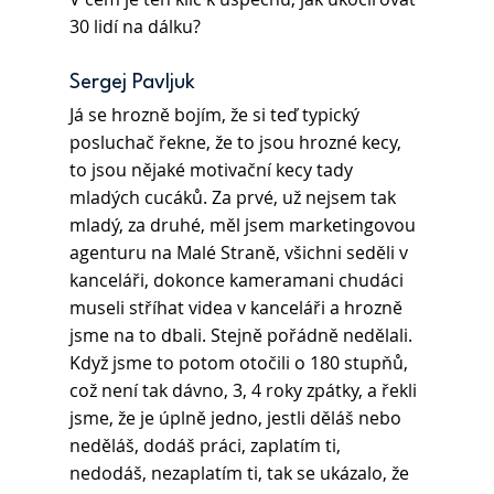
30 lidí na dálku?
Sergej Pavljuk
Já se hrozně bojím, že si teď typický 
posluchač řekne, že to jsou hrozné kecy, 
to jsou nějaké motivační kecy tady 
mladých cucáků. Za prvé, už nejsem tak 
mladý, za druhé, měl jsem marketingovou 
agenturu na Malé Straně, všichni seděli v 
kanceláři, dokonce kameramani chudáci 
museli stříhat videa v kanceláři a hrozně 
jsme na to dbali. Stejně pořádně nedělali. 
Když jsme to potom otočili o 180 stupňů, 
což není tak dávno, 3, 4 roky zpátky, a řekli 
jsme, že je úplně jedno, jestli děláš nebo 
neděláš, dodáš práci, zaplatím ti, 
nedodáš, nezaplatím ti, tak se ukázalo, že 