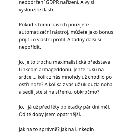
nedodržení GDPR nařízení. A vy si 
vysloužíte flastr.
Pokud k tomu navrch použijete 
automatizační nástroj, můžete jako bonus 
přijít i o vlastní profil. A žádný další si 
nepořídit.
Jo, je to trochu maximalistická představa 
LinkedIn armageddonu. Jenže ruku na 
srdce … kolik z nás mnohdy už chodilo po 
ostří nože? A kolika z vás už uklouzla noha 
a sedli jste si na střenku obkročmo?
Jo, i já už před léty oplétačky pár dní měl. 
Od té doby jsem opatrnější.
Jak na to správně? Jak na LinkedIn 