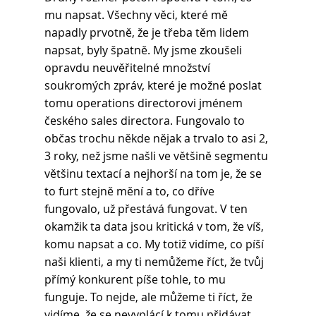
mu napsat. Všechny věci, které mě 
napadly prvotně, že je třeba těm lidem 
napsat, byly špatně. My jsme zkoušeli 
opravdu neuvěřitelné množství 
soukromých zpráv, které je možné poslat 
tomu operations directorovi jménem 
českého sales directora. Fungovalo to 
občas trochu někde nějak a trvalo to asi 2, 
3 roky, než jsme našli ve většině segmentu 
většinu textací a nejhorší na tom je, že se 
to furt stejně mění a to, co dříve 
fungovalo, už přestává fungovat. V ten 
okamžik ta data jsou kritická v tom, že víš, 
komu napsat a co. My totiž vidíme, co píší 
naši klienti, a my ti nemůžeme říct, že tvůj 
přímý konkurent píše tohle, to mu 
funguje. To nejde, ale můžeme ti říct, že 
vidíme, že se nevyplácí k tomu přidávat 