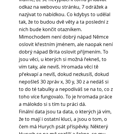
odkaz na webovou stránku, 7 odrážek a 
nazývat to nabídkou. Co kdybys to udělal 
tak, že to budou dvě věty a ta poslední z 
nich bude končit otazníkem. 
Mimochodem není dobrý nápad Němce 
oslovit křestním jménem, ale naopak není 
dobrý nápad Brita oslovit příjmením. To 
jsou věci, u kterých si možná řekneš, to 
vím taky, ale nevíš. Hromada věcí tě 
překvapí a nevíš, dokud nezkusíš, dokud 
nepošleš 30 zpráv x, 30 y, 30 z a nedáš si 
to do té tabulky a nepodíváš se na to, co z 
toho více fungovalo. To je hromada práce 
a málokdo si s tím tu práci dá.
Finální data jsou ta data, o kterých já vím, 
že to mají i ostatní kluci, a jsou o tom, o 
čem má Hurych psát příspěvky. Některý 