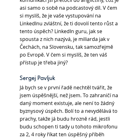
komunikaci jsi přetočil do angličtiny, což je 
asi samo o sobě na podcastový díl. V čem 
si myslíš, že je vaše vystupování na 
LinkedInu zvláštní, že ti dovolí tento růst a 
tento úspěch? LinkedIn guru, jak se 
spousta z nich nazývá, je miliarda jak v 
Čechách, na Slovensku, tak samozřejmě 
po Evropě. V čem si myslíš, že ten váš 
přístup je třeba jiný?
Sergej Pavljuk 
Já bych se v první řadě nechtěl tvářit, že 
jsem úspěšnější, než jsem. To zahraničí na 
daný moment existuje, ale není to žádný 
byznysový úspěch. Bolí to a nevydělává to 
prachy, takže já budu hrozně rád, jestli 
budu schopen ti tady u tohoto mikrofonu 
za 2, 4 roky říkat ten úspěšný příběh 