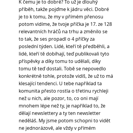
K čemu je to dobré? To už je dlouhý 
příběh, takže pojďme k jádru věci. Dobré 
je to k tomu, že my v přímém přenosu 
potom vidíme, že tvoje příčka je 17. ze 128 
relevantních hráčů na trhu a změnilo se 
to tak, že ses propadl o 4 příčky za 
poslední týden. Lidé, kteří tě předběhli, a 
lidé, kteří tě dobíhají, teď publikovali tyto 
příspěvky a díky tomu to udělali, díky 
tomu tě teď dostali. Tobě se nepovedlo 
konkrétně tohle, protože vidíš, že už to má 
klesající tendenci. U tebe například ta 
komunita přesto rostla o třetinu rychleji 
než u nich, ale pozor, to, co oni mají 
mnohem lépe než ty, je například to, že 
dělají newslettery a ty ten newsletter 
neděláš. My jsme potom schopni to vidět 
ne jednorázově, ale vždy v přímém 