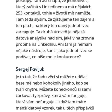
postupy. Tam asi chápu, že jednotlivec, 
který začíná s LinkedInem a má nějakých 
253 kontaktů, tohle v životě mít nemůže. 
Tam teda slyším, že zjišťujeme ten zájem a 
ten pitch, na který ten daný jednotlivec 
zareaguje. Ta druhá úroveň je nějaká 
datová analytika nad tím, jaká vlna zrovna 
probíhá na LinkedInu. Ani tam já nemám 
nějaké nástroje, šanci jako jednotlivec se 
podívat, co píše moje konkurence?
Sergej Pavljuk
Je to tak, že řadu věcí si můžete udělat 
beze mě nebo kohokoliv jiného, kdo se 
tváří chytře. Můžete koneckonců si sami 
čárkovat ty zprávy, která vám funguje, 
která vám nefunguje. I když tam máte 
menší datový vzorek, tak u těch příspěvků 