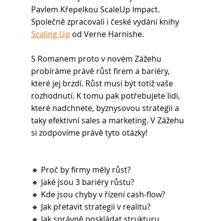
Pavlem Křepelkou ScaleUp Impact. 
Společně zpracovali i české vydání knihy 
Scaling Up
 od Verne Harnishe.
S Romanem proto v novém Zážehu 
probíráme právě růst firem a bariéry, 
které jej brzdí. Růst musí být totiž vaše 
rozhodnutí. K tomu pak potřebujete lidi, 
které nadchnete, byznysovou strategii a 
taky efektivní sales a marketing. V Zážehu 
si zodpovíme právě tyto otázky!
🔸 Proč by firmy měly růst?
🔸 Jaké jsou 3 bariéry růstu?
🔸 Kde jsou chyby v řízení cash-flow?
🔸 Jak přetavit strategii v realitu?
🔸 Jak správně poskládat strukturu 