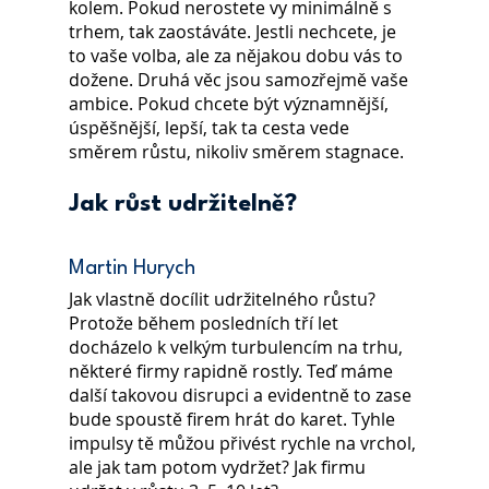
kolem. Pokud nerostete vy minimálně s 
trhem, tak zaostáváte. Jestli nechcete, je 
to vaše volba, ale za nějakou dobu vás to 
dožene. Druhá věc jsou samozřejmě vaše 
ambice. Pokud chcete být významnější, 
úspěšnější, lepší, tak ta cesta vede 
směrem růstu, nikoliv směrem stagnace.
Jak růst udržitelně?
Martin Hurych
Jak vlastně docílit udržitelného růstu? 
Protože během posledních tří let 
docházelo k velkým turbulencím na trhu, 
některé firmy rapidně rostly. Teď máme 
další takovou disrupci a evidentně to zase 
bude spoustě firem hrát do karet. Tyhle 
impulsy tě můžou přivést rychle na vrchol, 
ale jak tam potom vydržet? Jak firmu 