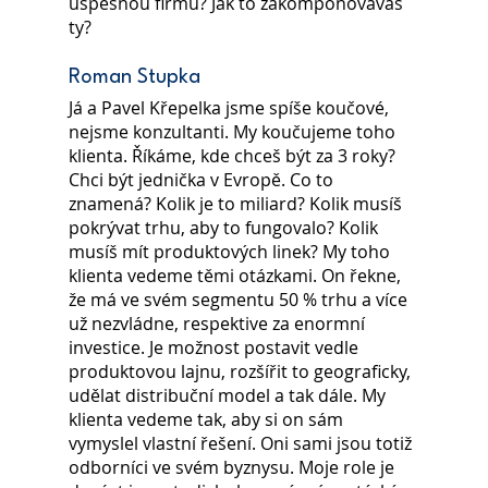
úspěšnou firmu? Jak to zakomponováváš 
ty?
Roman Stupka
Já a Pavel Křepelka jsme spíše koučové, 
nejsme konzultanti. My koučujeme toho 
klienta. Říkáme, kde chceš být za 3 roky? 
Chci být jednička v Evropě. Co to 
znamená? Kolik je to miliard? Kolik musíš 
pokrývat trhu, aby to fungovalo? Kolik 
musíš mít produktových linek? My toho 
klienta vedeme těmi otázkami. On řekne, 
že má ve svém segmentu 50 % trhu a více 
už nezvládne, respektive za enormní 
investice. Je možnost postavit vedle 
produktovou lajnu, rozšířit to geograficky, 
udělat distribuční model a tak dále. My 
klienta vedeme tak, aby si on sám 
vymyslel vlastní řešení. Oni sami jsou totiž 
odborníci ve svém byznysu. Moje role je 