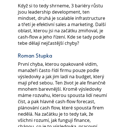
Když si to tedy shrneme, 3 bariéry růstu 
jsou leadership development, ten 
mindset, druhá je scalable infrastructure 
a třetí je efektivní sales a marketing. Další 
oblast, kterou jsi na začátku zmiňoval, je 
cash-flow a jeho řízení. Kde se tady podle 
tebe dělají nejčastější chyby?
Roman Stupka
První chyba, kterou opakovaně vidím, 
manažeři často řídí firmu pouze podle 
výsledovky a jak jim ladí na budget, který 
mají před sebou. Ten život je ale finančně 
mnohem barevnější. Kromě výsledovky 
máme rozvahu, kterou spousta lidí neumí 
číst, a pak hlavně cash-flow forecast, 
plánování cash flow, které spousta firem 
nedělá. Na začátku je to tedy tak, že 
všichni rozumí, jak fungují finance, 
chápou, co je to výsledovka, pracovní 