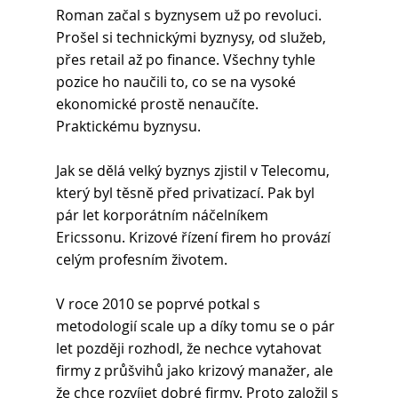
Roman začal s byznysem už po revoluci. 
Prošel si technickými byznysy, od služeb, 
přes retail až po finance. Všechny tyhle 
pozice ho naučili to, co se na vysoké 
ekonomické prostě nenaučíte. 
Praktickému byznysu.
Jak se dělá velký byznys zjistil v Telecomu, 
který byl těsně před privatizací. Pak byl 
pár let korporátním náčelníkem 
Ericssonu. Krizové řízení firem ho provází 
celým profesním životem.
V roce 2010 se poprvé potkal s 
metodologií scale up a díky tomu se o pár 
let později rozhodl, že nechce vytahovat 
firmy z průšvihů jako krizový manažer, ale 
že chce rozvíjet dobré firmy. Proto založil s 