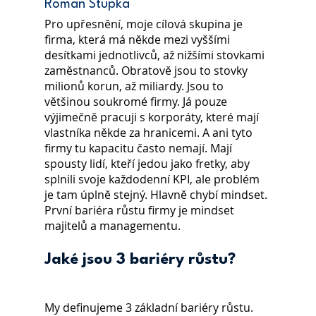
Roman Stupka
Pro upřesnění, moje cílová skupina je 
firma, která má někde mezi vyššími 
desítkami jednotlivců, až nižšími stovkami 
zaměstnanců. Obratově jsou to stovky 
milionů korun, až miliardy. Jsou to 
většinou soukromé firmy. Já pouze 
výjimečně pracuji s korporáty, které mají 
vlastníka někde za hranicemi. A ani tyto 
firmy tu kapacitu často nemají. Mají 
spousty lidí, kteří jedou jako fretky, aby 
splnili svoje každodenní KPI, ale problém 
je tam úplně stejný. Hlavně chybí mindset. 
První bariéra růstu firmy je mindset 
majitelů a managementu.
Jaké jsou 3 bariéry růstu?
My definujeme 3 základní bariéry růstu. 