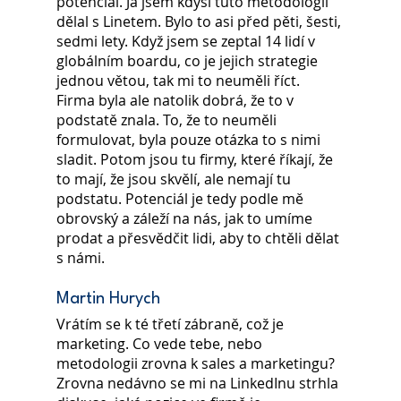
potenciál. Já jsem kdysi tuto metodologii 
dělal s Linetem. Bylo to asi před pěti, šesti, 
sedmi lety. Když jsem se zeptal 14 lidí v 
globálním boardu, co je jejich strategie 
jednou větou, tak mi to neuměli říct. 
Firma byla ale natolik dobrá, že to v 
podstatě znala. To, že to neuměli 
formulovat, byla pouze otázka to s nimi 
sladit. Potom jsou tu firmy, které říkají, že 
to mají, že jsou skvělí, ale nemají tu 
podstatu. Potenciál je tedy podle mě 
obrovský a záleží na nás, jak to umíme 
prodat a přesvědčit lidi, aby to chtěli dělat 
s námi.
Martin Hurych
Vrátím se k té třetí zábraně, což je 
marketing. Co vede tebe, nebo 
metodologii zrovna k sales a marketingu? 
Zrovna nedávno se mi na LinkedInu strhla 