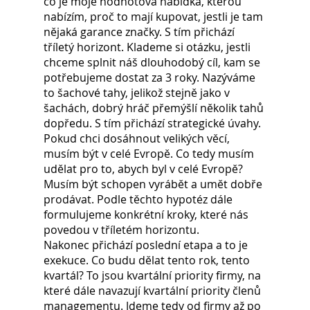
co je moje hodnotová nabídka, kterou 
nabízím, proč to mají kupovat, jestli je tam 
nějaká garance značky. S tím přichází 
tříletý horizont. Klademe si otázku, jestli 
chceme splnit náš dlouhodobý cíl, kam se 
potřebujeme dostat za 3 roky. Nazýváme 
to šachové tahy, jelikož stejně jako v 
šachách, dobrý hráč přemýšlí několik tahů 
dopředu. S tím přichází strategické úvahy. 
Pokud chci dosáhnout velikých věcí, 
musím být v celé Evropě. Co tedy musím 
udělat pro to, abych byl v celé Evropě? 
Musím být schopen vyrábět a umět dobře 
prodávat. Podle těchto hypotéz dále 
formulujeme konkrétní kroky, které nás 
povedou v tříletém horizontu.
Nakonec přichází poslední etapa a to je 
exekuce. Co budu dělat tento rok, tento 
kvartál? To jsou kvartální priority firmy, na 
které dále navazují kvartální priority členů 
managementu. Jdeme tedy od firmy až po 