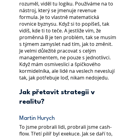
rozuměl, viděl tu logiku. Používáme na to 
nástroj, který se jmenuje revenue 
formula. Je to vlastně matematická 
rovnice byznysu. Když si to popíšeš, tak 
vidíš, kde ti to teče. A jestliže vím, že 
proměnná B je ten problém, tak se musím 
s týmem zamyslet nad tím, jak to změnit.
Je velmi důležité pracovat s celým 
managementem, ne pouze s jednotlivci. 
Když mám osmiveslici a špičkového 
kormidelníka, ale lidé na veslech neveslují 
tak, jak potřebuje loď, nikam nedojedu.
Jak přetavit strategii v 
realitu?
Martin Hurych
To jsme probrali lidi, probrali jsme cash-
flow. Třetí pilíř byl exekuce. Jak se daří to, 