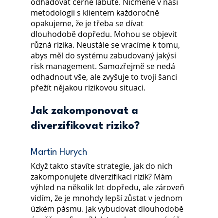
odhadovat černé labutě. Nicméně v naší 
metodologii s klientem každoročně 
opakujeme, že je třeba se dívat 
dlouhodobě dopředu. Mohou se objevit 
různá rizika. Neustále se vracíme k tomu, 
abys měl do systému zabudovaný jakýsi 
risk management. Samozřejmě se nedá 
odhadnout vše, ale zvyšuje to tvoji šanci 
přežít nějakou rizikovou situaci.
Jak zakomponovat a 
diverzifikovat riziko?
Martin Hurych
Když takto stavíte strategie, jak do nich 
zakomponujete diverzifikaci rizik? Mám 
výhled na několik let dopředu, ale zároveň 
vidím, že je mnohdy lepší zůstat v jednom 
úzkém pásmu. Jak vybudovat dlouhodobě 