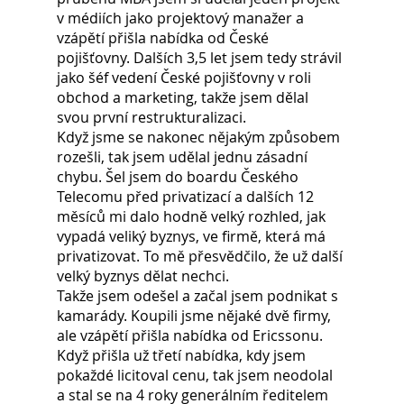
v médiích jako projektový manažer a 
vzápětí přišla nabídka od České 
pojišťovny. Dalších 3,5 let jsem tedy strávil 
jako šéf vedení České pojišťovny v roli 
obchod a marketing, takže jsem dělal 
svou první restrukturalizaci.
Když jsme se nakonec nějakým způsobem 
rozešli, tak jsem udělal jednu zásadní 
chybu. Šel jsem do boardu Českého 
Telecomu před privatizací a dalších 12 
měsíců mi dalo hodně velký rozhled, jak 
vypadá veliký byznys, ve firmě, která má 
privatizovat. To mě přesvědčilo, že už další 
velký byznys dělat nechci.
Takže jsem odešel a začal jsem podnikat s 
kamarády. Koupili jsme nějaké dvě firmy, 
ale vzápětí přišla nabídka od Ericssonu. 
Když přišla už třetí nabídka, kdy jsem 
pokaždé licitoval cenu, tak jsem neodolal 
a stal se na 4 roky generálním ředitelem 