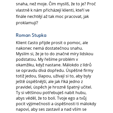
snaha, než moje. Čím myslíš, že to je? Proč 
vlastně k nám přicházejí klienti, kteří ve 
finále nechtějí až tak moc pracovat, jak 
proklamují? 
Roman Stupka
Klient často přijde prosit o pomoc, ale 
nakonec nemá dostatečnou snahu. 
Myslím si, že je to do značné míry lidskou 
podstatou. My řešíme problém v 
okamžiku, když nastane. Málokdo z lídrů 
se opravdu dívá dopředu. Úspěšné firmy 
totiž jedou, šlapou, užívají si to, aby byly 
ještě úspěšnější, ale jak říká jedno z 
pravidel, úspěch je hrozně špatný učitel. 
Ty si většinou potřebuješ nabít hubu, 
abys věděl, že to bolí. Tvoje ego a tvůj 
pocit výjimečnosti a úspěšnosti ti málokdy 
napoví, aby ses zastavil a nad vším se 