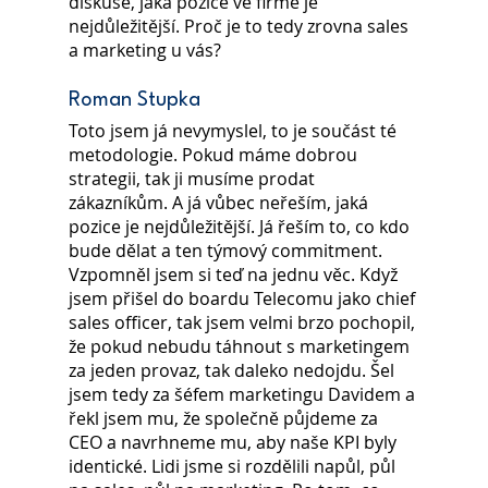
diskuse, jaká pozice ve firmě je 
nejdůležitější. Proč je to tedy zrovna sales 
a marketing u vás?
Roman Stupka
Toto jsem já nevymyslel, to je součást té 
metodologie. Pokud máme dobrou 
strategii, tak ji musíme prodat 
zákazníkům. A já vůbec neřeším, jaká 
pozice je nejdůležitější. Já řeším to, co kdo 
bude dělat a ten týmový commitment.
Vzpomněl jsem si teď na jednu věc. Když 
jsem přišel do boardu Telecomu jako chief 
sales officer, tak jsem velmi brzo pochopil, 
že pokud nebudu táhnout s marketingem 
za jeden provaz, tak daleko nedojdu. Šel 
jsem tedy za šéfem marketingu Davidem a 
řekl jsem mu, že společně půjdeme za 
CEO a navrhneme mu, aby naše KPI byly 
identické. Lidi jsme si rozdělili napůl, půl 