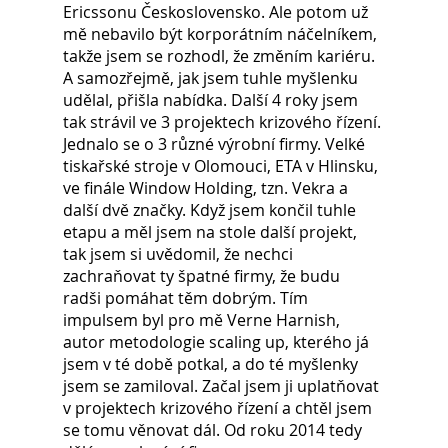
Ericssonu Československo. Ale potom už 
mě nebavilo být korporátním náčelníkem, 
takže jsem se rozhodl, že změním kariéru.
A samozřejmě, jak jsem tuhle myšlenku 
udělal, přišla nabídka. Další 4 roky jsem 
tak strávil ve 3 projektech krizového řízení. 
Jednalo se o 3 různé výrobní firmy. Velké 
tiskařské stroje v Olomouci, ETA v Hlinsku, 
ve finále Window Holding, tzn. Vekra a 
další dvě značky. Když jsem končil tuhle 
etapu a měl jsem na stole další projekt, 
tak jsem si uvědomil, že nechci 
zachraňovat ty špatné firmy, že budu 
radši pomáhat těm dobrým. Tím 
impulsem byl pro mě Verne Harnish, 
autor metodologie scaling up, kterého já 
jsem v té době potkal, a do té myšlenky 
jsem se zamiloval. Začal jsem ji uplatňovat 
v projektech krizového řízení a chtěl jsem 
se tomu věnovat dál. Od roku 2014 tedy 