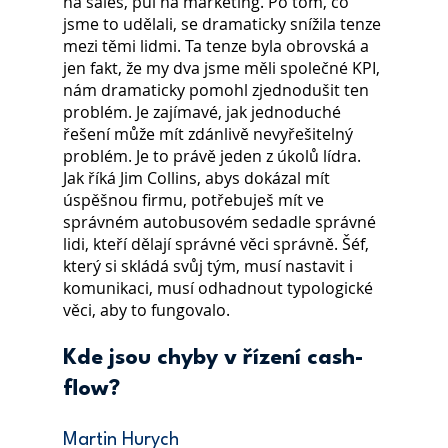
na sales, půl na marketing. Po tom, co 
jsme to udělali, se dramaticky snížila tenze 
mezi těmi lidmi. Ta tenze byla obrovská a 
jen fakt, že my dva jsme měli společné KPI, 
nám dramaticky pomohl zjednodušit ten 
problém. Je zajímavé, jak jednoduché 
řešení může mít zdánlivě nevyřešitelný 
problém. Je to právě jeden z úkolů lídra. 
Jak říká Jim Collins, abys dokázal mít 
úspěšnou firmu, potřebuješ mít ve 
správném autobusovém sedadle správné 
lidi, kteří dělají správné věci správně. Šéf, 
který si skládá svůj tým, musí nastavit i 
komunikaci, musí odhadnout typologické 
věci, aby to fungovalo.
Kde jsou chyby v řízení cash-
flow?
Martin Hurych