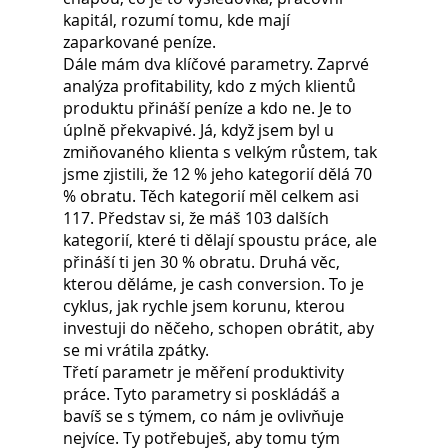
kapitál, rozumí tomu, kde mají 
zaparkované peníze.
Dále mám dva klíčové parametry. Zaprvé 
analýza profitability, kdo z mých klientů 
produktu přináší peníze a kdo ne. Je to 
úplně překvapivé. Já, když jsem byl u 
zmiňovaného klienta s velkým růstem, tak 
jsme zjistili, že 12 % jeho kategorií dělá 70 
% obratu. Těch kategorií měl celkem asi 
117. Představ si, že máš 103 dalších 
kategorií, které ti dělají spoustu práce, ale 
přináší ti jen 30 % obratu. Druhá věc, 
kterou děláme, je cash conversion. To je 
cyklus, jak rychle jsem korunu, kterou 
investuji do něčeho, schopen obrátit, aby 
se mi vrátila zpátky.
Třetí parametr je měření produktivity 
práce. Tyto parametry si poskládáš a 
bavíš se s týmem, co nám je ovlivňuje 
nejvíce. Ty potřebuješ, aby tomu tým 