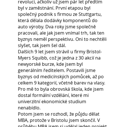
revoluci, ačkoliv už jsem pár let předtím 
byl v zaměstnání. První etapou byl 
společný podnik s firmou ze Stuttgartu, 
která dělala dodávky komponentů do 
auto výroby. Dva roky jsme společně 
pracovali, ale jak jsem vnímal trh, tak ten 
byznys neměl perspektivu. Oni to nechtěli 
slyšet, tak jsem šel dál.
Dalších 9 let jsem strávil u firmy Bristol-
Myers Squibb, což je jedna z 30 akcií na 
newyorské burze, kde jsem byl 
generálním ředitelem. Postavili jsme 
byznys od medicínských pomůcek, až po 
celkem 9 kategorií, včetně barev na vlasy. 
Pro mě to byla obrovská škola, kde jsem 
dostal formální vzdělání, které mi 
univerzitní ekonomické studium 
nenabídlo.
Potom jsem se rozhodl, že půjdu dělat 
MBA, protože v Bristolu jsem skončil. V 
průběhu MBA jsem si udělal jeden projekt 