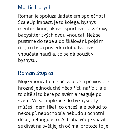
Martin Hurych
Roman je spoluzakladatelem společnosti 
ScaleUp Impact, je to kolega, byznys 
mentor, kouč, aktivní sportovec a vášnivý 
babysitter svých dvou vnoučat. Než se 
pustíme do tebe a do škálování, pojď mi 
říct, co tě za poslední dobu tvá dvě 
vnoučata naučila, co se dá použít v 
byznysu.
Roman Stupka 
Moje vnoučata mě učí zaprvé trpělivost. Je 
hrozně jednoduché něco říct, nařídit, ale 
to dítě si to bere po svém a reaguje po 
svém. Velká implikace do byznysu. Ty 
můžeš lidem říkat, co chceš, ale pokud to 
nekoupí, nepochopí a nebudou ochotni 
dělat, nefunguje to. A druhá věc je snažit 
se dívat na svět jejich očima, protože to je 