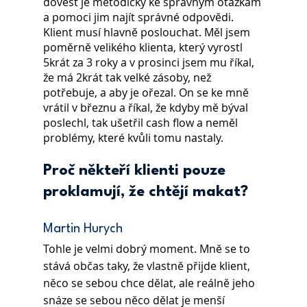
dovést je metodicky ke správným otázkám 
a pomoci jim najít správné odpovědi.
Klient musí hlavně poslouchat. Měl jsem 
poměrně velikého klienta, který vyrostl 
5krát za 3 roky a v prosinci jsem mu říkal, 
že má 2krát tak velké zásoby, než 
potřebuje, a aby je ořezal. On se ke mně 
vrátil v březnu a říkal, že kdyby mě býval 
poslechl, tak ušetřil cash flow a neměl 
problémy, které kvůli tomu nastaly.
Proč někteří klienti pouze 
proklamují, že chtějí makat?
Martin Hurych
Tohle je velmi dobrý moment. Mně se to 
stává občas taky, že vlastně přijde klient, 
něco se sebou chce dělat, ale reálně jeho 
snáze se sebou něco dělat je menší 