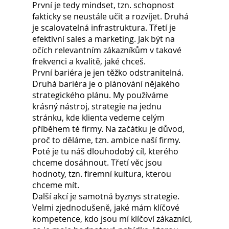
První je tedy mindset, tzn. schopnost 
fakticky se neustále učit a rozvíjet. Druhá 
je scalovatelná infrastruktura. Třetí je 
efektivní sales a marketing. Jak být na 
očích relevantním zákazníkům v takové 
frekvenci a kvalitě, jaké chceš.
První bariéra je jen těžko odstranitelná. 
Druhá bariéra je o plánování nějakého 
strategického plánu. My používáme 
krásný nástroj, strategie na jednu 
stránku, kde klienta vedeme celým 
příběhem té firmy. Na začátku je důvod, 
proč to děláme, tzn. ambice naší firmy. 
Poté je tu náš dlouhodobý cíl, kterého 
chceme dosáhnout. Třetí věc jsou 
hodnoty, tzn. firemní kultura, kterou 
chceme mít.
Další akcí je samotná byznys strategie. 
Velmi zjednodušeně, jaké mám klíčové 
kompetence, kdo jsou mí klíčoví zákazníci, 