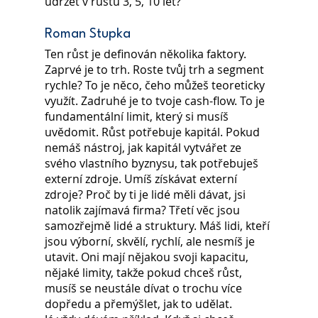
udržet v růstu 3, 5, 10 let?
Roman Stupka
Ten růst je definován několika faktory. 
Zaprvé je to trh. Roste tvůj trh a segment 
rychle? To je něco, čeho můžeš teoreticky 
využít. Zadruhé je to tvoje cash-flow. To je 
fundamentální limit, který si musíš 
uvědomit. Růst potřebuje kapitál. Pokud 
nemáš nástroj, jak kapitál vytvářet ze 
svého vlastního byznysu, tak potřebuješ 
externí zdroje. Umíš získávat externí 
zdroje? Proč by ti je lidé měli dávat, jsi 
natolik zajímavá firma? Třetí věc jsou 
samozřejmě lidé a struktury. Máš lidi, kteří 
jsou výborní, skvělí, rychlí, ale nesmíš je 
utavit. Oni mají nějakou svoji kapacitu, 
nějaké limity, takže pokud chceš růst, 
musíš se neustále dívat o trochu více 
dopředu a přemýšlet, jak to udělat.