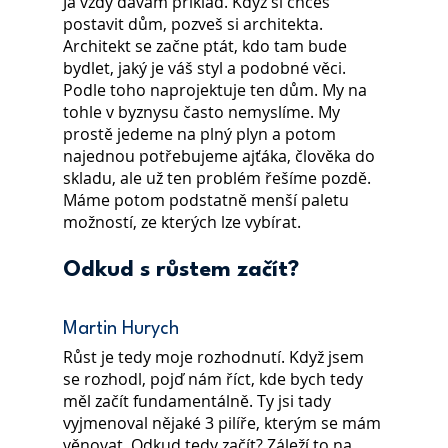
Já vždy dávám příklad. Když si chceš 
postavit dům, pozveš si architekta. 
Architekt se začne ptát, kdo tam bude 
bydlet, jaký je váš styl a podobné věci. 
Podle toho naprojektuje ten dům. My na 
tohle v byznysu často nemyslíme. My 
prostě jedeme na plný plyn a potom 
najednou potřebujeme ajťáka, člověka do 
skladu, ale už ten problém řešíme pozdě. 
Máme potom podstatně menší paletu 
možností, ze kterých lze vybírat.
Odkud s růstem začít?
Martin Hurych
Růst je tedy moje rozhodnutí. Když jsem 
se rozhodl, pojď nám říct, kde bych tedy 
měl začít fundamentálně. Ty jsi tady 
vyjmenoval nějaké 3 pilíře, kterým se mám 
věnovat. Odkud tedy začít? Záleží to na 