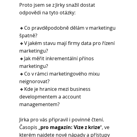
Proto jsem se z Jirky snažil dostat 
odpovědi na tyto otázky: 
🔸Co pravděpodobně dělám v marketingu 
špatně? 
🔸V jakém stavu mají firmy data pro řízení 
marketingu? 
🔸Jak měřit inkrementální přínos 
marketingu? 
🔸Co v rámci marketingového mixu 
neignorovat? 
🔸Kde je hranice mezi business 
developmentem a account 
managementem? 
Jirka pro vás připravil i povinné čtení. 
Časopis „
pro magazín: Vize z krize
“, ve 
kterém najdete nové nápady a přístupy 