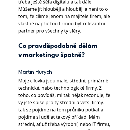
třeba ještě šéfa digitálu a tak dále. 
Můžeme jít hlouběji a hlouběji a není to o 
tom, že cílíme jenom na majitele firem, ale 
vlastně napříč tou firmou být relevantní 
partner pro všechny ty sféry. 
Co pravděpodobně dělám 
v marketingu špatně?
Martin Hurych 
Moje cílovka jsou malé, střední, primárně 
technické, nebo technologické firmy. Z 
toho, co povídáš, mi tak nějak rezonuje, že 
vy jste spíše pro ty střední a větší firmy, 
tak se pojďme na tom průniku potkat a 
pojďme si udělat takový příklad. Mám 
střední, ať už třeba výrobní, nebo IT firmu, 