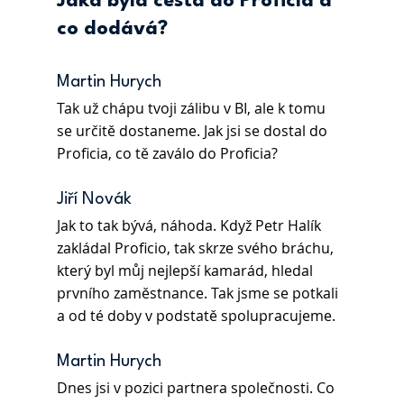
Jaká byla cesta do Proficia a 
co dodává?
Martin Hurych  
Tak už chápu tvoji zálibu v BI, ale k tomu 
se určitě dostaneme. Jak jsi se dostal do 
Proficia, co tě zaválo do Proficia? 
Jiří Novák 
Jak to tak bývá, náhoda. Když Petr Halík 
zakládal Proficio, tak skrze svého bráchu, 
který byl můj nejlepší kamarád, hledal 
prvního zaměstnance. Tak jsme se potkali 
a od té doby v podstatě spolupracujeme. 
Martin Hurych 
Dnes jsi v pozici partnera společnosti. Co 