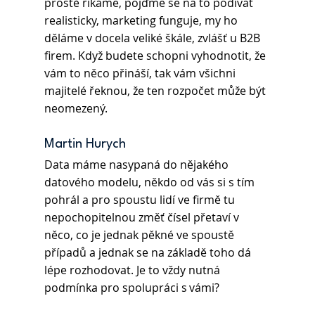
prostě říkáme, pojďme se na to podívat 
realisticky, marketing funguje, my ho 
děláme v docela veliké škále, zvlášť u B2B 
firem. Když budete schopni vyhodnotit, že 
vám to něco přináší, tak vám všichni 
majitelé řeknou, že ten rozpočet může být 
neomezený. 
Martin Hurych 
Data máme nasypaná do nějakého 
datového modelu, někdo od vás si s tím 
pohrál a pro spoustu lidí ve firmě tu 
nepochopitelnou změť čísel přetaví v 
něco, co je jednak pěkné ve spoustě 
případů a jednak se na základě toho dá 
lépe rozhodovat. Je to vždy nutná 
podmínka pro spolupráci s vámi? 