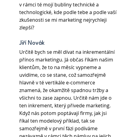
v rámci té mojí bubliny technické a 
technologické, kde podle tebe a podle vaší 
zkušenosti se mi marketing nejrychleji 
zlepší? 
Jiří Novák 
Určitě bych se měl dívat na inkrementální 
přínos marketingu. Já občas říkám našim 
klientům, že to na měsíc vypneme a 
uvidíme, co se stane, což samozřejmě 
hlavně v té vertikále e-commerce 
znamená, že okamžitě spadnou tržby a 
všichni to zase zapnou. Určitě nám jde o 
ten inkrement, který přivede marketing.  
Když nás potom poptávají firmy, jak jsi 
říkal ten modelový příklad, tak se 
samozřejmě v první fázi podíváme 
nezávazně v rámci těch námluv na jejich 