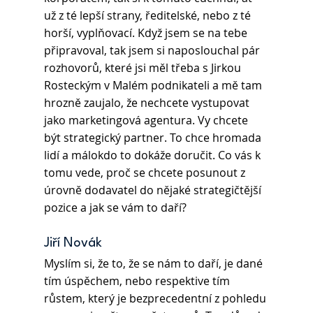
už z té lepší strany, ředitelské, nebo z té 
horší, vyplňovací. Když jsem se na tebe 
připravoval, tak jsem si naposlouchal pár 
rozhovorů, které jsi měl třeba s Jirkou 
Rosteckým v Malém podnikateli a mě tam 
hrozně zaujalo, že nechcete vystupovat 
jako marketingová agentura. Vy chcete 
být strategický partner. To chce hromada 
lidí a málokdo to dokáže doručit. Co vás k 
tomu vede, proč se chcete posunout z 
úrovně dodavatel do nějaké strategičtější 
pozice a jak se vám to daří? 
Jiří Novák 
Myslím si, že to, že se nám to daří, je dané 
tím úspěchem, nebo respektive tím 
růstem, který je bezprecedentní z pohledu 