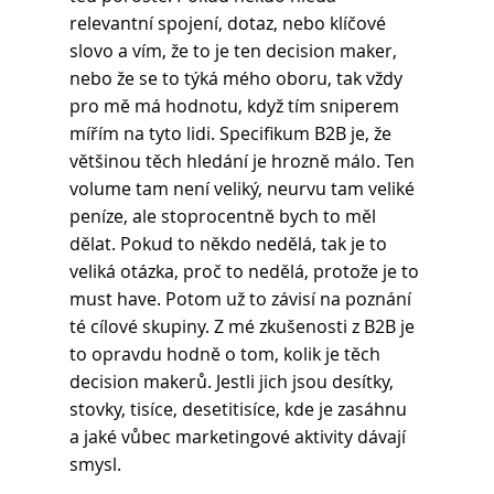
relevantní spojení, dotaz, nebo klíčové 
slovo a vím, že to je ten decision maker, 
nebo že se to týká mého oboru, tak vždy 
pro mě má hodnotu, když tím sniperem 
mířím na tyto lidi. Specifikum B2B je, že 
většinou těch hledání je hrozně málo. Ten 
volume tam není veliký, neurvu tam veliké 
peníze, ale stoprocentně bych to měl 
dělat. Pokud to někdo nedělá, tak je to 
veliká otázka, proč to nedělá, protože je to 
must have. Potom už to závisí na poznání 
té cílové skupiny. Z mé zkušenosti z B2B je 
to opravdu hodně o tom, kolik je těch 
decision makerů. Jestli jich jsou desítky, 
stovky, tisíce, desetitisíce, kde je zasáhnu 
a jaké vůbec marketingové aktivity dávají 
smysl. 