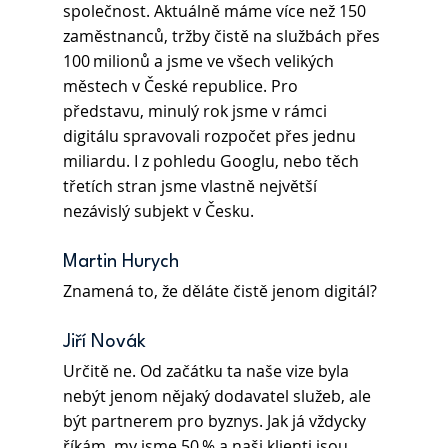
společnost. Aktuálně máme více než 150 
zaměstnanců, tržby čistě na službách přes 
100 milionů a jsme ve všech velikých 
městech v České republice. Pro 
představu, minulý rok jsme v rámci 
digitálu spravovali rozpočet přes jednu 
miliardu. I z pohledu Googlu, nebo těch 
třetích stran jsme vlastně největší 
nezávislý subjekt v Česku. 
Martin Hurych 
Znamená to, že děláte čistě jenom digitál? 
Jiří Novák 
Určitě ne. Od začátku ta naše vize byla 
nebýt jenom nějaký dodavatel služeb, ale 
být partnerem pro byznys. Jak já vždycky 
říkám, my jsme 50 % a naši klienti jsou 