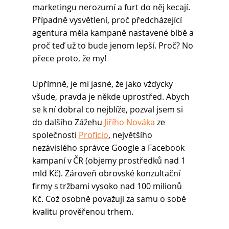
marketingu nerozumí a furt do něj kecají. 
Případně vysvětlení, proč předcházející 
agentura měla kampaně nastavené blbě a 
proč teď už to bude jenom lepší. Proč? No 
přece proto, že my! 
Upřímně, je mi jasné, že jako vždycky 
všude, pravda je někde uprostřed. Abych 
se k ní dobral co nejblíže, pozval jsem si 
do dalšího Zážehu 
Jiřího Nováka
 ze 
společnosti 
Proficio
, největšího 
nezávislého správce Google a Facebook 
kampaní v ČR (objemy prostředků nad 1 
mld Kč). Zároveň obrovské konzultační 
firmy s tržbami vysoko nad 100 milionů 
Kč. Což osobně považuji za samu o sobě 
kvalitu prověřenou trhem. 