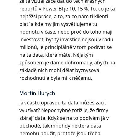
že ta vizualizace dat do těch krásných 
reportů v Power BI je 10, 15 %. To, co je ta 
nejtěžší práce, a to, za co nám ti klienti 
platí a kde my jim vysvětlujeme tu 
hodnotu v čase, nebo proč do toho mají 
investovat, byť ty investice nejsou v řádu 
milionů, je principiálně v tom podívat se 
na ta data, která máte. Nějakým 
způsobem je dáme dohromady, abych na 
základě nich mohl dělat byznysová 
rozhodnutí a byla mi k něčemu. 
Martin Hurych 
Jak často opravdu ta data můžeš začít 
využívat? Nepochybné totiž je, že firmy 
sbírají data. Když se na to podívám já v 
obchodě, tak mnohdy některá data 
nemohu použít, protože jsou třeba 