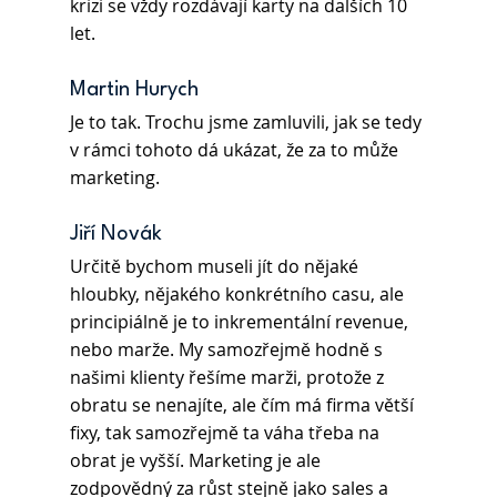
krizi se vždy rozdávají karty na dalších 10 
let. 
Martin Hurych 
Je to tak. Trochu jsme zamluvili, jak se tedy 
v rámci tohoto dá ukázat, že za to může 
marketing. 
Jiří Novák 
Určitě bychom museli jít do nějaké 
hloubky, nějakého konkrétního casu, ale 
principiálně je to inkrementální revenue, 
nebo marže. My samozřejmě hodně s 
našimi klienty řešíme marži, protože z 
obratu se nenajíte, ale čím má firma větší 
fixy, tak samozřejmě ta váha třeba na 
obrat je vyšší. Marketing je ale 
zodpovědný za růst stejně jako sales a 