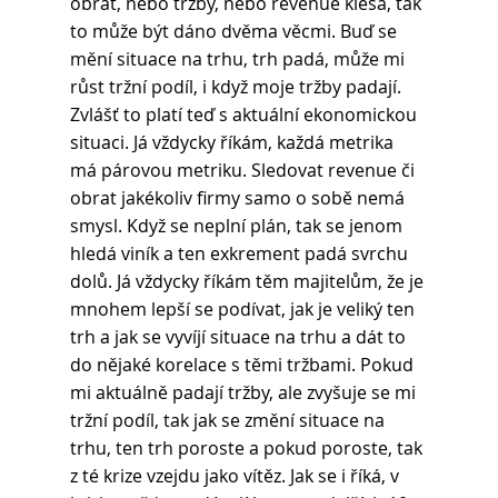
obrat, nebo tržby, nebo revenue klesá, tak 
to může být dáno dvěma věcmi. Buď se 
mění situace na trhu, trh padá, může mi 
růst tržní podíl, i když moje tržby padají. 
Zvlášť to platí teď s aktuální ekonomickou 
situaci. Já vždycky říkám, každá metrika 
má párovou metriku. Sledovat revenue či 
obrat jakékoliv firmy samo o sobě nemá 
smysl. Když se neplní plán, tak se jenom 
hledá viník a ten exkrement padá svrchu 
dolů. Já vždycky říkám těm majitelům, že je 
mnohem lepší se podívat, jak je veliký ten 
trh a jak se vyvíjí situace na trhu a dát to 
do nějaké korelace s těmi tržbami. Pokud 
mi aktuálně padají tržby, ale zvyšuje se mi 
tržní podíl, tak jak se změní situace na 
trhu, ten trh poroste a pokud poroste, tak 
z té krize vzejdu jako vítěz. Jak se i říká, v 