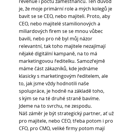
revenue i počtu zaměstnanců. Ten důvod 
je, že moje primární role a mých kolegů je 
bavit se se CEO, nebo majiteli. Proto, aby 
CEO, nebo majitelé stamilionových a 
miliardových firem se se mnou vůbec 
bavili, nebo pro ně byl můj názor 
relevantní, tak toho majitele nezajímají 
nějaké digitální kampaně, na to má 
marketingovou ředitelku. Samozřejmě 
máme část zákazníků, kde jednáme 
klasicky s marketingovým ředitelem, ale 
to, jak jsme vždy hodnotili naše 
spolupráce, je hodně na základě toho, 
s kým se na té druhé straně bavíme. 
Jdeme na to svrchu, ne zespodu.
Náš záměr je být strategický partner, ať už 
pro majitele, nebo CEO, třeba potom i pro 
CFO, pro CMO, veliké firmy potom mají 