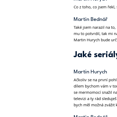
Co z toho, co jsem řekl, 
Martin Bednář 
Také jsem narazil na to,
mu to potvrdil, tak mi n
Martin Hurych bude urči
Jaké seriá
Martin Hurych 
Ačkoliv se na první poh
dílem bychom vám v tom 
se mermomocí snažil naj
televizi a ty rád sleduj
bych měl možná zvážit k