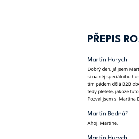
PŘEPIS R
Martin Hurych 
Dobrý den. Já jsem Mart
si na něj speciálního ho
tím pádem dělá B2B obcho
tedy pletete, jakože t
Pozval jsem si Martina 
Martin Bednář 
Ahoj, Martine.
Martin Hurych 