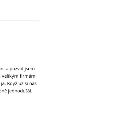
ní a pozval jsem 
ým velikým firmám, 
á. Když už si nás 
dně jednodušší. 