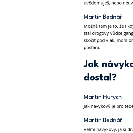
uvědomuješ, nebo neuvě
Martin Bednář 
Možná tam je to, že i k
stal drogový vůdce gangu
skočit pod vlak, mohl br
postará.
Jak návyko
dostal?
Martin Hurych 
Jak návykový je pro te
Martin Bednář 
Velmi návykový, já si dn