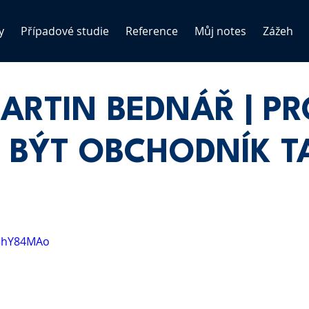
y
Případové studie
Reference
Můj notes
Zážeh
MARTIN BEDNÁŘ | P
 BÝT OBCHODNÍK T
K3hY84MAo