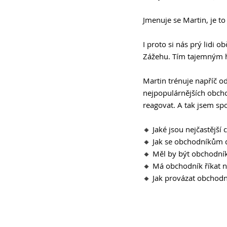
Jmenuje se Martin, je to 
I proto si nás prý lidi 
Zážehu. Tím tajemným 
Martin trénuje napříč o
nejpopulárnějších obcho
reagovat. A tak jsem spo
🔸 Jaké jsou nejčastějš
🔸 Jak se obchodníkům da
🔸 Měl by být obchodní
🔸 Má obchodník říkat 
🔸 Jak provázat obchodn