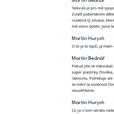
Martin Bednář 
Televize je pro mě spoj
Zvlášť pubertálním děte
rozebírá ty situace, kte
mě velmi dobře. Jsme t
Martin Hurych 
O to je to lepší, já má
Martin Bednář 
Pokud jste se nekoukali
super plasticky člověka, 
rakovinu. Potřebuje ale 
se mění ta osobnost člov
neuvěřitelné.
Martin Hurych 
Co jsi v tom seriálu naše