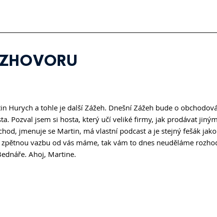
OZHOVORU
in Hurych a tohle je další Zážeh. Dnešní Zážeh bude o obchodová
sta. Pozval jsem si hosta, který učí veliké firmy, jak prodávat jin
d, jmenuje se Martin, má vlastní podcast a je stejný fešák jako j
uto zpětnou vazbu od vás máme, tak vám to dnes neuděláme rozho
Bednáře. Ahoj, Martine.