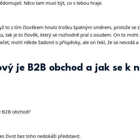
domuješ. Něco tam musí být, co s tebou hraje.
dyž to s tím člověkem hnulo trošku špatným směrem, protože se 
, tak je to člověk, který se rozhodně pral s osudem. On to mohl 
ečet, mohl někde žadonit o příspěvky, ale on řekl, že se nevzdá a 
vý je B2B obchod a jak se k 
be B2B obchod?
es život bez toho nedokáži představit.