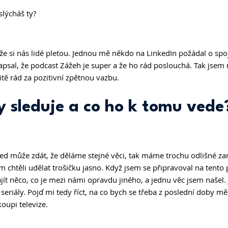
slýcháš ty?
 že si nás lidé pletou. Jednou mě někdo na LinkedIn požádal o spo
apsal, že podcast Zážeh je super a že ho rád poslouchá. Tak jsem 
tě rád za pozitivní zpětnou vazbu.
ly sleduje a co ho k tomu vede
led může zdát, že děláme stejné věci, tak máme trochu odlišné z
chtěli udělat trošičku jasno. Když jsem se připravoval na tento 
ít něco, co je mezi námi opravdu jiného, a jednu věc jsem našel.
eš seriály. Pojď mi tedy říct, na co bych se třeba z poslední doby m
oupi televize.