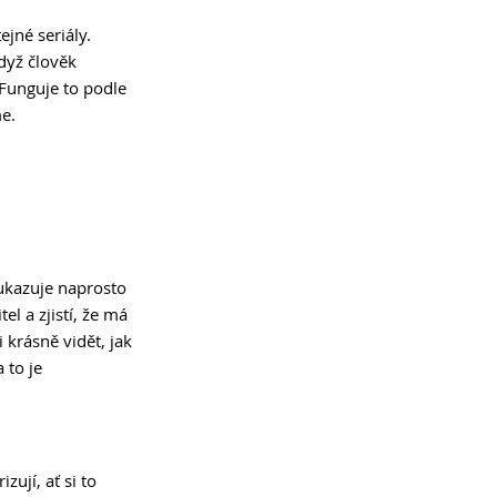
jné seriály. 
dyž člověk 
 Funguje to podle 
e.
ukazuje naprosto 
el a zjistí, že má 
 krásně vidět, jak 
 to je 
zují, ať si to 