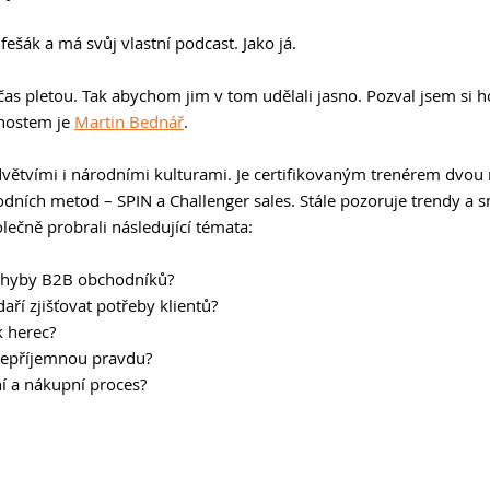
fešák a má svůj vlastní podcast. Jako já.
občas pletou. Tak abychom jim v tom udělali jasno. Pozval jsem si h
hostem je 
Martin Bednář
.
dvětvími i národními kulturami. Je certifikovaným trenérem dvou
dních metod – SPIN a Challenger sales. Stále pozoruje trendy a sn
lečně probrali následující témata:
í chyby B2B obchodníků?
ří zjišťovat potřeby klientů?
k herec?
nepříjemnou pravdu?
í a nákupní proces?