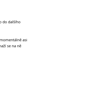
o do dalšího 
 momentálně asi 
aží se na ně 