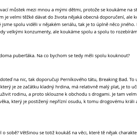
ovací můstek mezi mnou a mými dětmi, protože se koukáme na ste
m je velmi těžké dávat do života nějaká obecná doporučení, ale k
ré jsme spolu viděli v nějakém seriálu, tak je to úplně něco jiného.
edy velkými konzumenty, ale koukáme spolu a spolu to rozebírám
m doma puberťáka. Na co bychom se tedy měli spolu kouknout?
 doteď na nic, tak doporučuji Perníkového tátu, Breaking Bad. To 
který je ze začátku kladný hrdina, má relativně malý plat, je to učit
uživit rodinu, a proto sklouzne k obchodu s drogami. Je tam velmi
ěka, který je postižený nepřízní osudu, k tomu drogovému králi a
l o sobě? Většinou se totiž koukáš na věci, které tě nějak charakteri