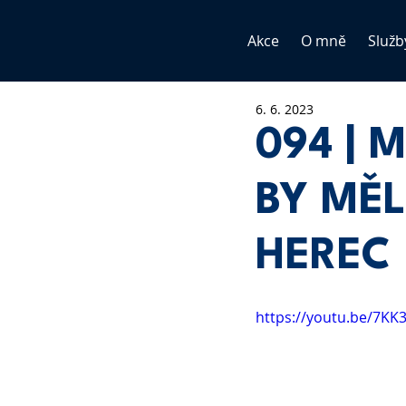
Akce
O mně
Služb
6. 6. 2023
094 | 
BY MĚL
HEREC
https://youtu.be/7K