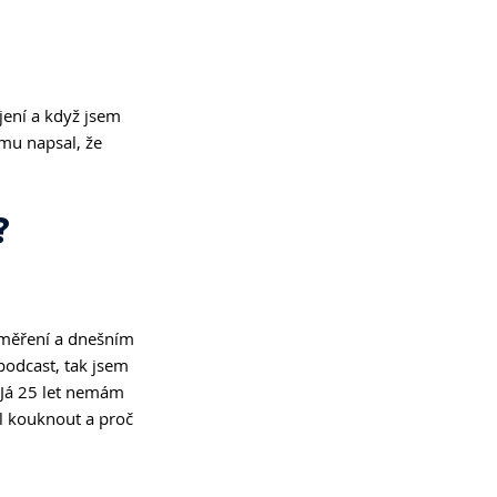
jení a když jsem 
mu napsal, že 
?
aměření a dnešním 
podcast, tak jsem 
 Já 25 let nemám 
ěl kouknout a proč 