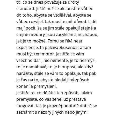
to, co se dnes považuje za určitý 
standard. Ještě než se ale pustíte vůbec 
do toho, abyste se vzdělával, abyste se 
vůbec rozvíjel, tak musíte mít důvod. Lidé 
mají pocit, že se jim stále opakují stejné a 
stejné nezdary, jsou zacyklení a nechápou, 
jak je to možné. Tomu se říká heat 
experience, ta palčivá zkušenost a tam 
musí být ten motor. Jestliže se vám 
všechno daří, nic neměňte, je to nesmysl, 
to je namáhavé, to je hloupost, ale když 
narážíte, stále se vám to opakuje, tak pak 
je čas na to, abyste hledal jiný způsob 
konání a přemýšlení.
Jestliže to, co děláte, ten způsob, jakým 
přemýšlíte, co vás žene, už přestává 
fungovat, tak je pravděpodobně dobré se 
seznámit s názory jiných nebo jinými 