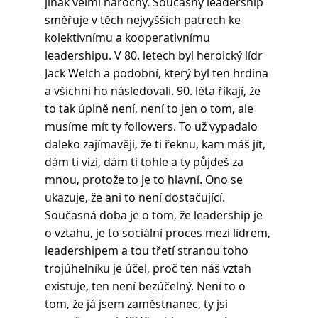
jinak velmi náročný. Současný leadership 
směřuje v těch nejvyšších patrech ke 
kolektivnímu a kooperativnímu 
leadershipu. V 80. letech byl heroický lídr 
Jack Welch a podobní, který byl ten hrdina 
a všichni ho následovali. 90. léta říkají, že 
to tak úplně není, není to jen o tom, ale 
musíme mít ty followers. To už vypadalo 
daleko zajímavěji, že ti řeknu, kam máš jít, 
dám ti vizi, dám ti tohle a ty půjdeš za 
mnou, protože to je to hlavní. Ono se 
ukazuje, že ani to není dostačující. 
Současná doba je o tom, že leadership je 
o vztahu, je to sociální proces mezi lídrem, 
leadershipem a tou třetí stranou toho 
trojúhelníku je účel, proč ten náš vztah 
existuje, ten není bezúčelný. Není to o 
tom, že já jsem zaměstnanec, ty jsi 