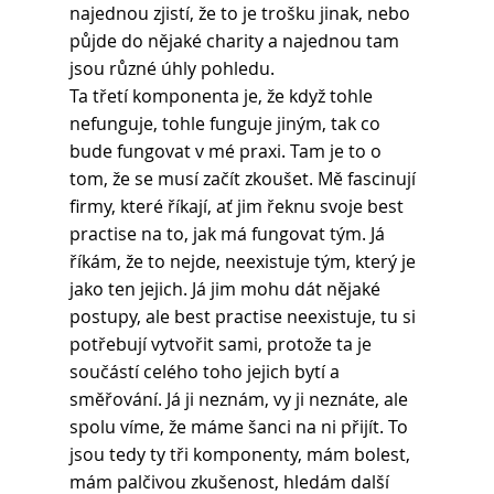
najednou zjistí, že to je trošku jinak, nebo 
půjde do nějaké charity a najednou tam 
jsou různé úhly pohledu.
Ta třetí komponenta je, že když tohle 
nefunguje, tohle funguje jiným, tak co 
bude fungovat v mé praxi. Tam je to o 
tom, že se musí začít zkoušet. Mě fascinují 
firmy, které říkají, ať jim řeknu svoje best 
practise na to, jak má fungovat tým. Já 
říkám, že to nejde, neexistuje tým, který je 
jako ten jejich. Já jim mohu dát nějaké 
postupy, ale best practise neexistuje, tu si 
potřebují vytvořit sami, protože ta je 
součástí celého toho jejich bytí a 
směřování. Já ji neznám, vy ji neznáte, ale 
spolu víme, že máme šanci na ni přijít. To 
jsou tedy ty tři komponenty, mám bolest, 
mám palčivou zkušenost, hledám další 