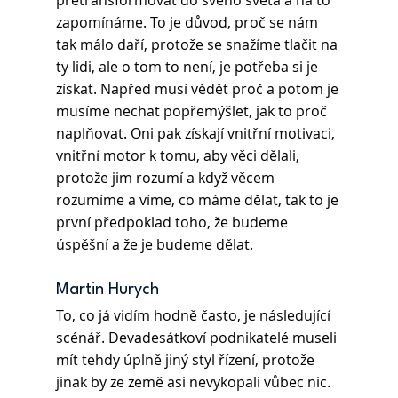
přetransformovat do svého světa a na to 
zapomínáme. To je důvod, proč se nám 
tak málo daří, protože se snažíme tlačit na 
ty lidi, ale o tom to není, je potřeba si je 
získat. Napřed musí vědět proč a potom je 
musíme nechat popřemýšlet, jak to proč 
naplňovat. Oni pak získají vnitřní motivaci, 
vnitřní motor k tomu, aby věci dělali, 
protože jim rozumí a když věcem 
rozumíme a víme, co máme dělat, tak to je 
první předpoklad toho, že budeme 
úspěšní a že je budeme dělat.
Martin Hurych 
To, co já vidím hodně často, je následující 
scénář. Devadesátkoví podnikatelé museli 
mít tehdy úplně jiný styl řízení, protože 
jinak by ze země asi nevykopali vůbec nic. 