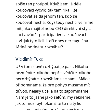
spíše ten protipól. Když jsem já dělal 
koučovací výcvik, tak tam říkali, že 
koučovat se dá jenom ten, kdo se 
koučovat nechá. Když tedy nechci ve firmě 
mít jako majitel nebo CEO direktivní styl a 
chci zavádět participativní a koučovací 
styl, jak tyto lidi, kteří dnes nereagují na 
žádné podněty, rozhýbat?
Vladimír Tuka 
Už v tom slově rozhýbat je past. Nikoho 
nezměníte, nikoho nepřesvědčíte, nikoho 
nerozhýbáte, rozhýbáme se sami. Málo si 
připomínáme, že pro pohyb musíme mít 
důvod, nějaký účel a na to zapomínáme. 
Nám je to jasné jako šéfům, my řekneme, 
jak to musí být, okamžitě to na ty lidi 
vyvalíme, oni nám pokývou, my jsme 