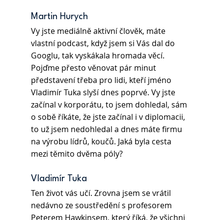
Martin Hurych 
Vy jste mediálně aktivní člověk, máte 
vlastní podcast, když jsem si Vás dal do 
Googlu, tak vyskákala hromada věcí. 
Pojďme přesto věnovat pár minut 
představení třeba pro lidi, kteří jméno 
Vladimír Tuka slyší dnes poprvé. Vy jste 
začínal v korporátu, to jsem dohledal, sám 
o sobě říkáte, že jste začínal i v diplomacii, 
to už jsem nedohledal a dnes máte firmu 
na výrobu lídrů, koučů. Jaká byla cesta 
mezi těmito dvěma póly?
Vladimír Tuka 
Ten život vás učí. Zrovna jsem se vrátil 
nedávno ze soustředění s profesorem 
Peterem Hawkinsem, který říká, že všichni 