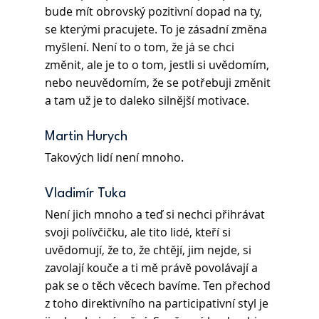
bude mít obrovský pozitivní dopad na ty, 
se kterými pracujete. To je zásadní změna 
myšlení. Není to o tom, že já se chci 
změnit, ale je to o tom, jestli si uvědomím, 
nebo neuvědomím, že se potřebuji změnit 
a tam už je to daleko silnější motivace.
Martin Hurych 
Takových lidí není mnoho.
Vladimír Tuka 
Není jich mnoho a teď si nechci přihrávat 
svoji polívčičku, ale tito lidé, kteří si 
uvědomují, že to, že chtějí, jim nejde, si 
zavolají kouče a ti mě právě povolávají a 
pak se o těch věcech bavíme. Ten přechod 
z toho direktivního na participativní styl je 