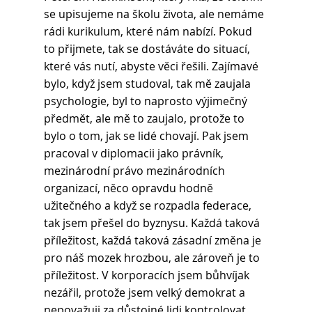
se upisujeme na školu života, ale nemáme 
rádi kurikulum, které nám nabízí. Pokud 
to přijmete, tak se dostáváte do situací, 
které vás nutí, abyste věci řešili. Zajímavé 
bylo, když jsem studoval, tak mě zaujala 
psychologie, byl to naprosto výjimečný 
předmět, ale mě to zaujalo, protože to 
bylo o tom, jak se lidé chovají. Pak jsem 
pracoval v diplomacii jako právník, 
mezinárodní právo mezinárodních 
organizací, něco opravdu hodně 
užitečného a když se rozpadla federace, 
tak jsem přešel do byznysu. Každá taková 
příležitost, každá taková zásadní změna je 
pro náš mozek hrozbou, ale zároveň je to 
příležitost. V korporacích jsem bůhvíjak 
nezářil, protože jsem velký demokrat a 
nepovažuji za důstojné lidi kontrolovat, 