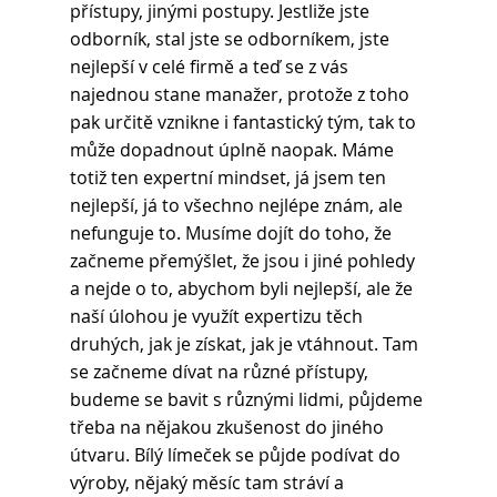
přístupy, jinými postupy. Jestliže jste 
odborník, stal jste se odborníkem, jste 
nejlepší v celé firmě a teď se z vás 
najednou stane manažer, protože z toho 
pak určitě vznikne i fantastický tým, tak to 
může dopadnout úplně naopak. Máme 
totiž ten expertní mindset, já jsem ten 
nejlepší, já to všechno nejlépe znám, ale 
nefunguje to. Musíme dojít do toho, že 
začneme přemýšlet, že jsou i jiné pohledy 
a nejde o to, abychom byli nejlepší, ale že 
naší úlohou je využít expertizu těch 
druhých, jak je získat, jak je vtáhnout. Tam 
se začneme dívat na různé přístupy, 
budeme se bavit s různými lidmi, půjdeme 
třeba na nějakou zkušenost do jiného 
útvaru. Bílý límeček se půjde podívat do 
výroby, nějaký měsíc tam stráví a 