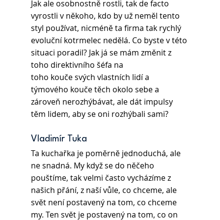
Jak ale osobnostně rostli, tak de facto 
vyrostli v někoho, kdo by už neměl tento 
styl používat, nicméně ta firma tak rychlý 
evoluční kotrmelec nedělá. Co byste v této 
situaci poradil? Jak já se mám změnit z 
toho direktivního šéfa na
toho kouče svých vlastních lidí a 
týmového kouče těch okolo sebe a 
zároveň nerozhýbávat, ale dát impulsy 
těm lidem, aby se oni rozhýbali sami?
Vladimír Tuka
Ta kuchařka je poměrně jednoduchá, ale 
ne snadná. My když se do něčeho 
pouštíme, tak velmi často vycházíme z 
našich přání, z naší vůle, co chceme, ale 
svět není postavený na tom, co chceme 
my. Ten svět je postavený na tom, co on 