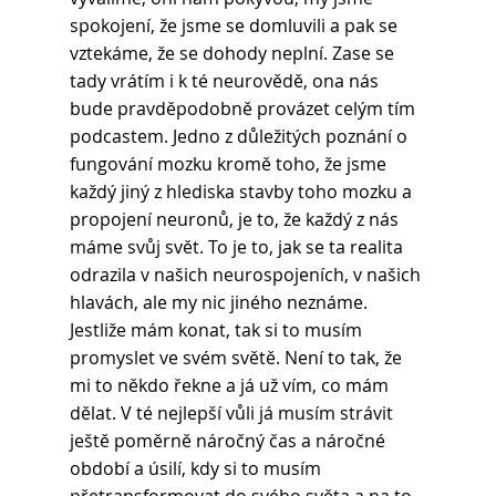
spokojení, že jsme se domluvili a pak se 
vztekáme, že se dohody neplní. Zase se 
tady vrátím i k té neurovědě, ona nás 
bude pravděpodobně provázet celým tím 
podcastem. Jedno z důležitých poznání o 
fungování mozku kromě toho, že jsme 
každý jiný z hlediska stavby toho mozku a 
propojení neuronů, je to, že každý z nás 
máme svůj svět. To je to, jak se ta realita 
odrazila v našich neurospojeních, v našich 
hlavách, ale my nic jiného neznáme. 
Jestliže mám konat, tak si to musím 
promyslet ve svém světě. Není to tak, že 
mi to někdo řekne a já už vím, co mám 
dělat. V té nejlepší vůli já musím strávit 
ještě poměrně náročný čas a náročné 
období a úsilí, kdy si to musím 