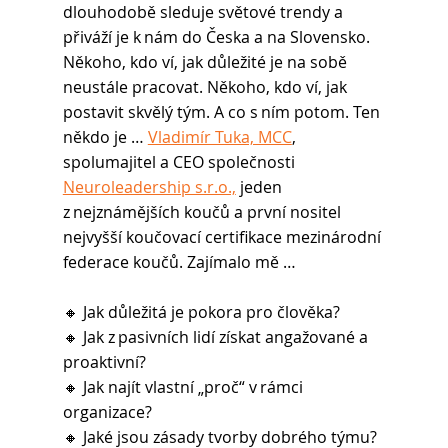
dlouhodobě sleduje světové trendy a 
přiváží je k nám do Česka a na Slovensko. 
Někoho, kdo ví, jak důležité je na sobě 
neustále pracovat. Někoho, kdo ví, jak 
postavit skvělý tým. A co s ním potom. Ten 
někdo je … 
Vladimír Tuka, MCC
, 
spolumajitel a CEO společnosti 
Neuroleadership s.r.o.,
 jeden 
z nejznámějších koučů a první nositel 
nejvyšší koučovací certifikace mezinárodní 
federace koučů. Zajímalo mě … 
🔸 Jak důležitá je pokora pro člověka? 
🔸 Jak z pasivních lidí získat angažované a 
proaktivní? 
🔸 Jak najít vlastní „proč“ v rámci 
organizace? 
🔸 Jaké jsou zásady tvorby dobrého týmu? 