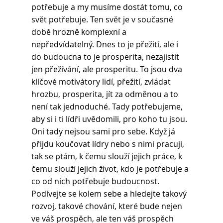
potřebuje a my musíme dostát tomu, co 
svět potřebuje. Ten svět je v současné 
době hrozně komplexní a 
nepředvídatelný. Dnes to je přežití, ale i 
do budoucna to je prosperita, nezajistit 
jen přežívání, ale prosperitu. To jsou dva 
klíčové motivátory lidí, přežití, zvládat 
hrozbu, prosperita, jít za odměnou a to 
není tak jednoduché. Tady potřebujeme, 
aby si i ti lídři uvědomili, pro koho tu jsou. 
Oni tady nejsou sami pro sebe. Když já 
přijdu koučovat lídry nebo s nimi pracuji, 
tak se ptám, k čemu slouží jejich práce, k 
čemu slouží jejich život, kdo je potřebuje a 
co od nich potřebuje budoucnost. 
Podívejte se kolem sebe a hledejte takový 
rozvoj, takové chování, které bude nejen 
ve váš prospěch, ale ten váš prospěch 