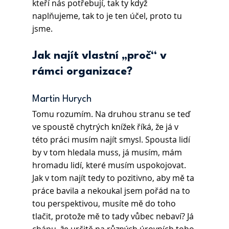
kteří nás potřebují, tak ty když 
naplňujeme, tak to je ten účel, proto tu 
jsme.
Jak najít vlastní „proč“ v 
rámci organizace?
Martin Hurych 
Tomu rozumím. Na druhou stranu se teď 
ve spoustě chytrých knížek říká, že já v 
této práci musím najít smysl. Spousta lidí 
by v tom hledala muss, já musím, mám 
hromadu lidí, které musím uspokojovat. 
Jak v tom najít tedy to pozitivno, aby mě ta 
práce bavila a nekoukal jsem pořád na to 
tou perspektivou, musíte mě do toho 
tlačit, protože mě to tady vůbec nebaví? Já 