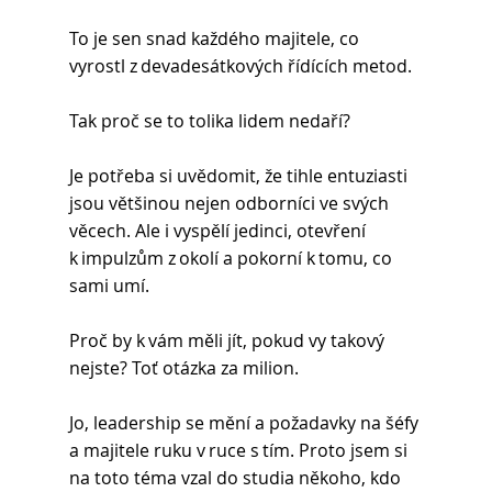
To je sen snad každého majitele, co 
vyrostl z devadesátkových řídících metod. 
Tak proč se to tolika lidem nedaří? 
Je potřeba si uvědomit, že tihle entuziasti 
jsou většinou nejen odborníci ve svých 
věcech. Ale i vyspělí jedinci, otevření 
k impulzům z okolí a pokorní k tomu, co 
sami umí.  
Proč by k vám měli jít, pokud vy takový 
nejste? Toť otázka za milion. 
Jo, leadership se mění a požadavky na šéfy 
a majitele ruku v ruce s tím. Proto jsem si 
na toto téma vzal do studia někoho, kdo 