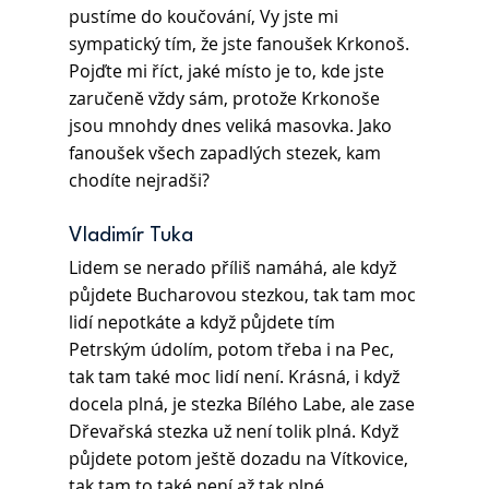
pustíme do koučování, Vy jste mi 
sympatický tím, že jste fanoušek Krkonoš. 
Pojďte mi říct, jaké místo je to, kde jste 
zaručeně vždy sám, protože Krkonoše 
jsou mnohdy dnes veliká masovka. Jako 
fanoušek všech zapadlých stezek, kam 
chodíte nejradši?
Vladimír Tuka 
Lidem se nerado příliš namáhá, ale když 
půjdete Bucharovou stezkou, tak tam moc 
lidí nepotkáte a když půjdete tím 
Petrským údolím, potom třeba i na Pec, 
tak tam také moc lidí není. Krásná, i když 
docela plná, je stezka Bílého Labe, ale zase 
Dřevařská stezka už není tolik plná. Když 
půjdete potom ještě dozadu na Vítkovice, 
tak tam to také není až tak plné.