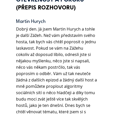
OTEVŘENOST A POKORU
(PŘEPIS ROZHOVORU)
Martin Hurych 
Dobrý den. Já jsem Martin Hurych a tohle 
je další Zážeh. Než vám představím svého 
hosta, tak bych vás chtěl poprosit o jednu 
laskavost. Pokud se vám na Zážehu 
cokoliv až doposud líbilo, odnesli jste si 
nějakou myšlenku, něco jste si napsali, 
něco vás někam postrčilo, tak vás 
poprosím o odběr. Vám už tak neuteče 
žádná z dalších epizod a žádný další host a 
mně pomůžete proplout algoritmy 
sociálních sítí o něco hladčeji a díky tomu 
budu moci zvát ještě více tak skvělých 
hostů, jako je ten dnešní. Dnes bych se 
chtěl věnovat tématu, které jsem si s 