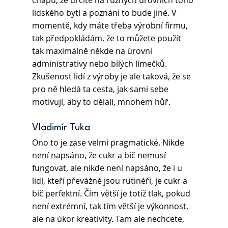
chápu, že určitě na různých úrovních toho 
lidského bytí a poznání to bude jiné. V 
momentě, kdy máte třeba výrobní firmu, 
tak předpokládám, že to můžete použít 
tak maximálně někde na úrovni 
administrativy nebo bílých límečků. 
Zkušenost lidí z výroby je ale taková, že se 
pro ně hledá ta cesta, jak sami sebe 
motivují, aby to dělali, mnohem hůř.
Vladimír Tuka 
Ono to je zase velmi pragmatické. Nikde 
není napsáno, že cukr a bič nemusí 
fungovat, ale nikde není napsáno, že i u 
lidí, kteří převážně jsou rutinéři, je cukr a 
bič perfektní. Čím větší je totiž tlak, pokud 
není extrémní, tak tím větší je výkonnost, 
ale na úkor kreativity. Tam ale nechcete, 