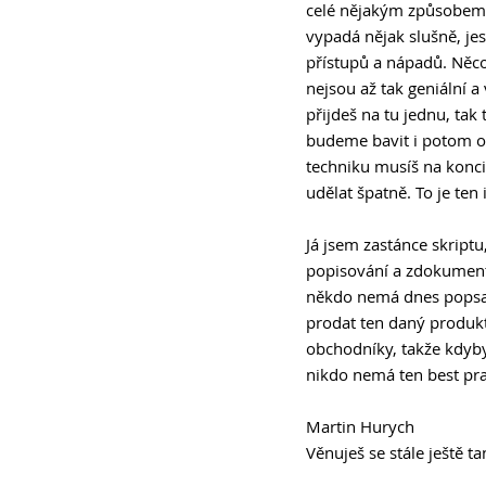
celé nějakým způsobem z
vypadá nějak slušně, jes
přístupů a nápadů. Něco 
nejsou až tak geniální a
přijdeš na tu jednu, tak t
budeme bavit i potom o s
techniku musíš na konci 
udělat špatně. To je ten i
Já jsem zastánce skriptu,
popisování a zdokumento
někdo nemá dnes popsané
prodat ten daný produkt 
obchodníky, takže kdyby 
nikdo nemá ten best prac
Martin Hurych
Věnuješ se stále ještě t