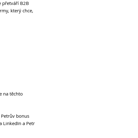
 přetváří B2B 
rmy, který chce, 
e na těchto 
a Petrův bonus 
a LinkedIn a Petr 