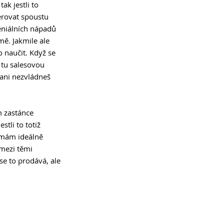
k jestli to 
erovat spoustu 
geniálních nápadů 
mě. Jakmile ale 
to naučit. Když se 
 tu salesovou 
 ani nezvládneš 
m zastánce 
tli to totiž 
 mám ideálně 
 mezi těmi 
se to prodává, ale 