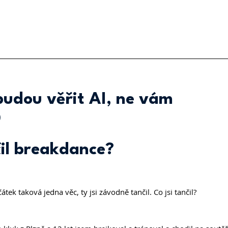
budou věřit AI, ne vám
)
il breakdance?
ek taková jedna věc, ty jsi závodně tančil. Co jsi tančil?