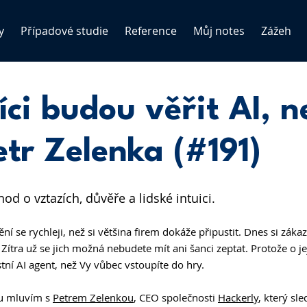
y
Případové studie
Reference
Můj notes
Zážeh
ci budou věřit AI, n
tr Zelenka (#191)
d o vztazích, důvěře a lidské intuici.
í se rychleji, než si většina firem dokáže připustit. Dnes si zákazní
 Zítra už se jich možná nebudete mít ani šanci zeptat. Protože o je
stní AI agent, než Vy vůbec vstoupíte do hry.
u mluvím s 
Petrem Zelenkou
, CEO společnosti 
Hackerly
, který sl