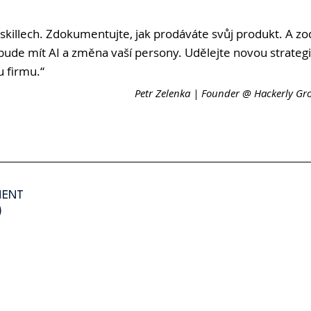
skillech. Zdokumentujte, jak prodáváte svůj produkt. A zod
bude mít AI a změna vaší persony. Udělejte novou strategii
u firmu.“
MENT
)