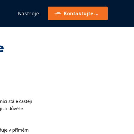
Nástroje
Kontaktujte mě
e
ci stále častěji 
jich důvěře 
eduje v přímém 