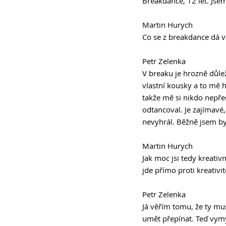
Breakdance, 12 let. Jsem
Martin Hurych 
Co se z breakdance dá v
Petr Zelenka
V breaku je hrozně důleži
vlastní kousky a to mě h
takže mě si nikdo nepřed
odtancoval. Je zajímavé, 
nevyhrál. Běžně jsem byl 
Martin Hurych 
Jak moc jsi tedy kreativn
jde přímo proti kreativi
Petr Zelenka 
Já věřím tomu, že ty mus
umět přepínat. Teď vymý