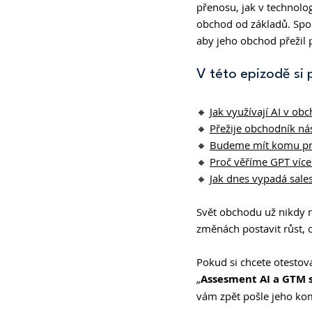
přenosu, jak v technolo
obchod od základů. Spole
aby jeho obchod přežil p
V této epizodě si 
🔸 
Jak využívají AI v ob
🔸 
Přežije obchodník ná
🔸 
Budeme mít komu pr
🔸 
Proč věříme GPT více
🔸 
Jak dnes vypadá sale
Svět obchodu už nikdy n
změnách postavit růst, o 
Pokud si chcete otestov
„
Assesment AI a GTM s
vám zpět pošle jeho ko