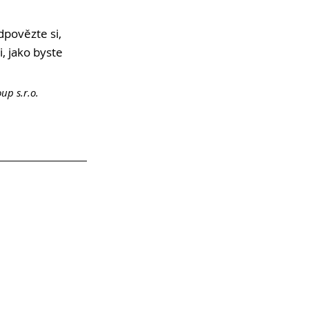
povězte si, 
, jako byste 
Petr Zelenka | Founder @ Hackerly Group s.r.o. 	