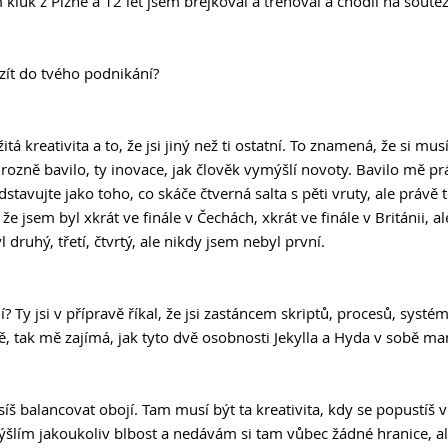
 kluk z Plzně a 12 let jsem brejkoval a trénoval a chodil na soutěž
zít do tvého podnikání?
tá kreativita a to, že jsi jiný než ti ostatní. To znamená, že si mu
rozně bavilo, ty inovace, jak člověk vymýšlí novoty. Bavilo mě pr
stavujte jako toho, co skáče čtverná salta s pěti vruty, ale právě 
že jsem byl xkrát ve finále v Čechách, xkrát ve finále v Británii, a
druhý, třetí, čtvrtý, ale nikdy jsem nebyl první.
í? Ty jsi v přípravě říkal, že jsi zastáncem skriptů, procesů, systé
tě, tak mě zajímá, jak tyto dvě osobnosti Jekylla a Hyda v sobě ma
íš balancovat obojí. Tam musí být ta kreativita, kdy se popustíš 
šlím jakoukoliv blbost a nedávám si tam vůbec žádné hranice, al