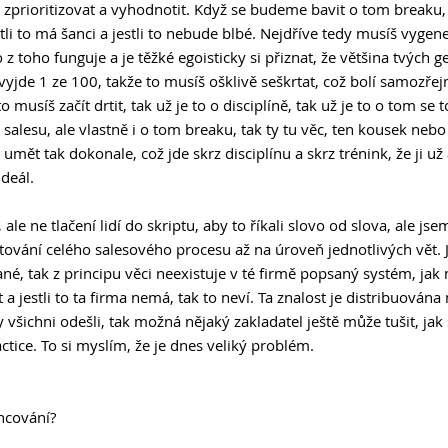
prioritizovat a vyhodnotit. Když se budeme bavit o tom breaku, ta
tli to má šanci a jestli to nebude blbé. Nejdříve tedy musíš vygen
z toho funguje a je těžké egoisticky si přiznat, že většina tvých 
 vyjde 1 ze 100, takže to musíš ošklivě seškrtat, což bolí samozřej
o musíš začít drtit, tak už je to o disciplíně, tak už je to o tom se 
alesu, ale vlastně i o tom breaku, tak ty tu věc, ten kousek nebo
umět tak dokonale, což jde skrz disciplínu a skrz trénink, že ji už
deál. 
 ale ne tlačení lidí do skriptu, aby to říkali slovo od slova, ale jse
vání celého salesového procesu až na úroveň jednotlivých vět. Jes
, tak z principu věci neexistuje v té firmě popsaný systém, jak
a jestli to ta firma nemá, tak to neví. Ta znalost je distribuována
všichni odešli, tak možná nějaký zakladatel ještě může tušit, jak 
tice. To si myslím, že je dnes veliký problém.
ancování?