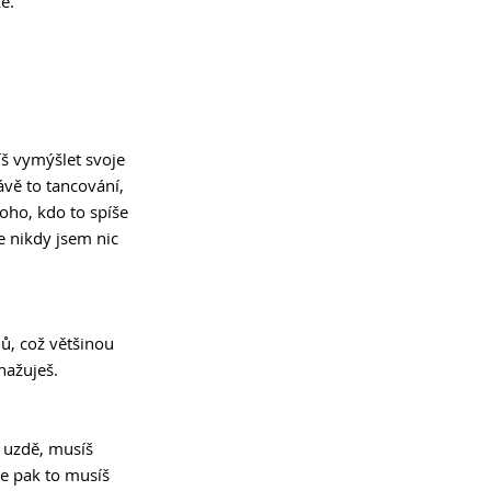
e.
síš vymýšlet svoje 
ávě to tancování, 
toho, kdo to spíše 
le nikdy jsem nic 
mů, což většinou 
nažuješ.
v uzdě, musíš 
e pak to musíš 