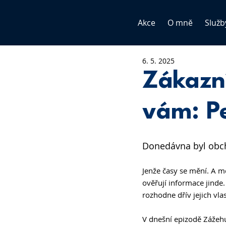
Akce
O mně
Služb
6. 5. 2025
Zákazní
vám: Pe
Donedávna byl obcho
Jenže časy se mění. A měn
ověřují informace jinde.
rozhodne dřív jejich vla
V dnešní epizodě Zážeh