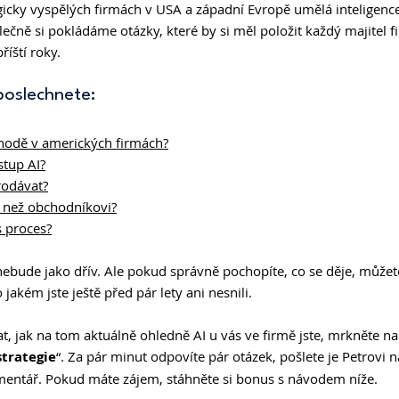
gicky vyspělých firmách v USA a západní Evropě umělá inteligence
čně si pokládáme otázky, které by si měl položit každý majitel fi
říští roky.
poslechnete:
chodě v amerických firmách?
stup AI?
odávat?
 než obchodníkovi?
s proces?
ebude jako dřív. Ale pokud správně pochopíte, co se děje, můžet
jakém jste ještě před pár lety ani nesnili.
at, jak na tom aktuálně ohledně AI u vás ve firmě jste, mrkněte n
trategie
“. Za pár minut odpovíte pár otázek, pošlete je Petrovi n
mentář. Pokud máte zájem, stáhněte si bonus s návodem níže.