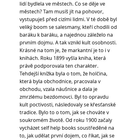
lidí bydlela ve městech. Co se děje ve 
městech? Tam musíš jít na pohovor, 
vystupuješ před cizími lidmi. V té době byl 
veliký boom se salesmany, kteří chodili od 
baráku k baráku, a najednou záleželo na 
prvním dojmu. A tak vznikl kult osobnosti.
Krásné na tom je, že markantní je to i v 
knihách. Roku 1899 vyšla kniha, která 
právě podporovala ten charakter. 
Tehdejší knížka byla o tom, že holčina, 
která byla obchodnice, pracovala v 
obchodu, vzala náušnice a dala je 
zmrzlému bezdomovci. Byl to opravdu 
kult poctivosti, následovaly se křesťanské 
tradice. Bylo to o tom, jak se chováte v 
soukromém životě. Od roku 1900 začaly 
vycházet self help books soustředěné na 
to, jak udělat první dojem, co říkat, jak se 