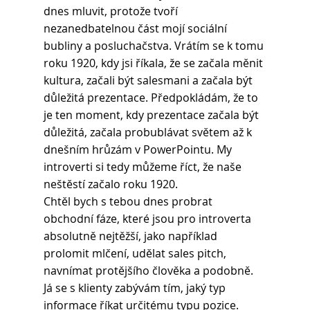
dnes mluvit, protože tvoří 
nezanedbatelnou část mojí sociální 
bubliny a posluchačstva. Vrátím se k tomu 
roku 1920, kdy jsi říkala, že se začala měnit 
kultura, začali být salesmani a začala být 
důležitá prezentace. Předpokládám, že to 
je ten moment, kdy prezentace začala být 
důležitá, začala probublávat světem až k 
dnešním hrůzám v PowerPointu. My 
introverti si tedy můžeme říct, že naše 
neštěstí začalo roku 1920.
Chtěl bych s tebou dnes probrat 
obchodní fáze, které jsou pro introverta 
absolutně nejtěžší, jako například 
prolomit mlčení, udělat sales pitch, 
navnímat protějšího člověka a podobně. 
Já se s klienty zabývám tím, jaký typ 
informace říkat určitému typu pozice. 