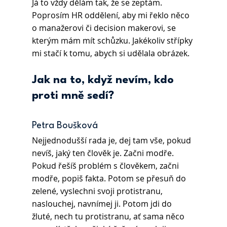
Já to vždy dělám tak, že se zeptám. 
Poprosím HR oddělení, aby mi řeklo něco 
o manažerovi či decision makerovi, se 
kterým mám mít schůzku. Jakékoliv střípky 
mi stačí k tomu, abych si udělala obrázek.
Jak na to, když nevím, kdo 
proti mně sedí?
Petra Boušková
Nejjednodušší rada je, dej tam vše, pokud 
nevíš, jaký ten člověk je. Začni modře. 
Pokud řešíš problém s člověkem, začni 
modře, popiš fakta. Potom se přesuň do 
zelené, vyslechni svoji protistranu, 
naslouchej, navnímej ji. Potom jdi do 
žluté, nech tu protistranu, ať sama něco 