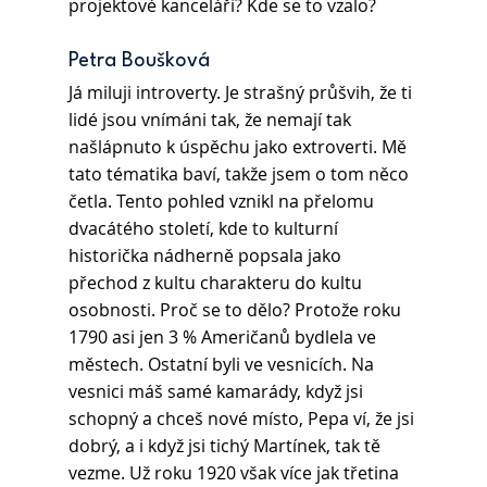
projektové kanceláři? Kde se to vzalo?
Petra Boušková 
Já miluji introverty. Je strašný průšvih, že ti 
lidé jsou vnímáni tak, že nemají tak 
našlápnuto k úspěchu jako extroverti. Mě 
tato tématika baví, takže jsem o tom něco 
četla. Tento pohled vznikl na přelomu 
dvacátého století, kde to kulturní 
historička nádherně popsala jako 
přechod z kultu charakteru do kultu 
osobnosti. Proč se to dělo? Protože roku 
1790 asi jen 3 % Američanů bydlela ve 
městech. Ostatní byli ve vesnicích. Na 
vesnici máš samé kamarády, když jsi 
schopný a chceš nové místo, Pepa ví, že jsi 
dobrý, a i když jsi tichý Martínek, tak tě 
vezme. Už roku 1920 však více jak třetina 