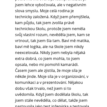
jsem lehce vybočovala, ale v negativním 
slova smyslu. Moje celá rodina je 
technicky založená. Když jsem přemýšlela, 
kam půjdu, tak jsem zvolila právě 
technickou školu, protože jsem neměla 
svůj vlastní rozum, nevěděla jsem, kam se 
vrtnout, tak jsem šla tam. Baví mě matika, 
baví mě logika, ale na škole jsem nikdy 
neexcelovala. Nikdy jsem nebyla nějaká 
extra dobrá, co jsem mohla, to jsem 
opsala, nebo mi pomohli kamarádi.
Časem jsem ale zjistila, že moje síla je 
někde jinde. Moje síla je v organizování, v 
komunikaci a v prezentování. Nějakou 
dobu však trvalo, než jsem si to 
uvědomila. Když jsem dodělala školu, tak 
jsem stále nevěděla, co dělat, takže jsem 
nastoupila jako test inženýrka a testovala 