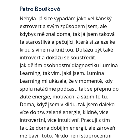
Petra Boušková 
Nebyla. Já sice vypadám jako velikánský 
extrovert a svým způsobem jsem, ale 
kdybys mě znal doma, tak já jsem taková 
ta starostlivá a pečující, která si zaleze ke 
krbu s vínem a knížkou. Dokážu být také 
introvert a dokážu se soustředit.
Jak dělám osobnostní diagnostiku Lumina 
Learning, tak vím, jaká jsem. Lumina 
Learning mi ukázala, že v momentě, kdy 
spolu natáčíme podcast, tak se přepnu do 
žluté energie, motivační a sázím to tu.
Doma, když jsem v klidu, tak jsem daleko 
více do tzv. zelené energie, klidné, více 
introvertní, více intuitivní. Pracuji s tím 
tak, že doma dobíjím energii, ale zároveň 
mě baví i toto. Nikdo není stoprocentní 