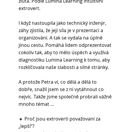
žlutá. Podle Lumina Learning intuitivní 
extrovert.
I když nastoupila jako technický inženýr, 
záhy zjistila, že její síla je v prezentaci a 
organizování. A tak se vydala na úplně 
jinou cestu. Pomáhá lidem odprezentovat 
cokoliv tak, aby to mělo úspěch a využívá 
diagnostiku Lumina Learning k tomu, aby 
rozklíčovala naše slabosti a silné stránky.
A protože Petra ví, co dělá a dělá to 
dobře, snažil jsem se z ní vytáhnout co 
nejvíc. Takže jsme společně probrali vážně 
mnoho témat …
🔸 Proč jsou extroverti považovaní za 
„lepší“?