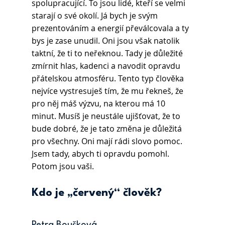
spolupracující. To jsou lidé, kteří se velmi 
starají o své okolí. Já bych je svým 
prezentováním a energií převálcovala a ty 
bys je zase unudil. Oni jsou však natolik 
taktní, že ti to neřeknou. Tady je důležité 
zmírnit hlas, kadenci a navodit opravdu 
přátelskou atmosféru. Tento typ člověka 
nejvíce vystresuješ tím, že mu řekneš, že 
pro něj máš výzvu, na kterou má 10 
minut. Musíš je neustále ujišťovat, že to 
bude dobré, že je tato změna je důležitá 
pro všechny. Oni mají rádi slovo pomoc. 
Jsem tady, abych ti opravdu pomohl. 
Potom jsou vaši.
Kdo je „červený“ člověk?