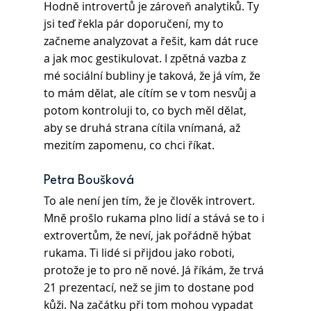
Hodně introvertů je zároveň analytiků. Ty 
jsi teď řekla pár doporučení, my to 
začneme analyzovat a řešit, kam dát ruce 
a jak moc gestikulovat. I zpětná vazba z 
mé sociální bubliny je taková, že já vím, že 
to mám dělat, ale cítím se v tom nesvůj a 
potom kontroluji to, co bych měl dělat, 
aby se druhá strana cítila vnímaná, až 
mezitím zapomenu, co chci říkat.
Petra Boušková 
To ale není jen tím, že je člověk introvert. 
Mně prošlo rukama plno lidí a stává se to i 
extrovertům, že neví, jak pořádně hýbat 
rukama. Ti lidé si přijdou jako roboti, 
protože je to pro ně nové. Já říkám, že trvá 
21 prezentací, než se jim to dostane pod 
kůži. Na začátku při tom mohou vypadat 