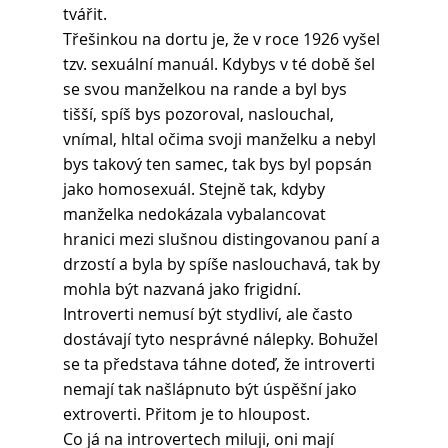
tvářit.
Třešinkou na dortu je, že v roce 1926 vyšel 
tzv. sexuální manuál. Kdybys v té době šel 
se svou manželkou na rande a byl bys 
tišší, spíš bys pozoroval, naslouchal, 
vnímal, hltal očima svoji manželku a nebyl 
bys takový ten samec, tak bys byl popsán 
jako homosexuál. Stejně tak, kdyby 
manželka nedokázala vybalancovat 
hranici mezi slušnou distingovanou paní a 
drzostí a byla by spíše naslouchavá, tak by 
mohla být nazvaná jako frigidní.
Introverti nemusí být stydliví, ale často 
dostávají tyto nesprávné nálepky. Bohužel 
se ta představa táhne doteď, že introverti 
nemají tak našlápnuto být úspěšní jako 
extroverti. Přitom je to hloupost.
Co já na introvertech miluji, oni mají 