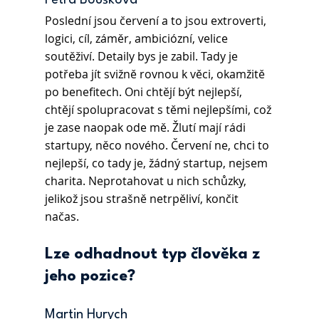
Petra Boušková 
Poslední jsou červení a to jsou extroverti, 
logici, cíl, záměr, ambiciózní, velice 
soutěživí. Detaily bys je zabil. Tady je 
potřeba jít svižně rovnou k věci, okamžitě 
po benefitech. Oni chtějí být nejlepší, 
chtějí spolupracovat s těmi nejlepšími, což 
je zase naopak ode mě. Žlutí mají rádi 
startupy, něco nového. Červení ne, chci to 
nejlepší, co tady je, žádný startup, nejsem 
charita. Neprotahovat u nich schůzky, 
jelikož jsou strašně netrpěliví, končit 
načas.
Lze odhadnout typ člověka z 
jeho pozice?
Martin Hurych 