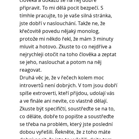
člověka a dokážu se na něj dobře 
připravit. To mi dělá pocit bezpečí. S 
tímhle pracujte, to je vaše silná stránka, 
jste dobří v naslouchání. Takže ne, že 
křečovitě povedu nějaký monolog, 
protože mi někdo řekl, že mám 3 minuty 
mluvit a hotovo. Zkuste to co nejdříve a 
nejrychleji otočit na toho člověka a zeptat 
se jeho, naslouchat a potom na něj 
reagovat.
Druhá věc je, že v řečech kolem moc 
introvertů není dobrých. V tom jsou dobří 
spíše extroverti, kteří přijdou, udolají vás 
a ve finále ani nevíte, co vlastně dělají. 
Zkuste být specifičtí, soustřeďte se na to, 
co děláte, dobře to popište a soustřeďte 
se třeba na problém, který jste poslední 
dobou vyřešili. Řekněte, že z toho máte 