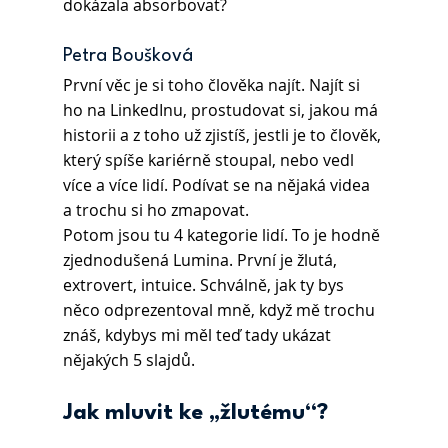
dokázala absorbovat?
Petra Boušková 
První věc je si toho člověka najít. Najít si 
ho na LinkedInu, prostudovat si, jakou má 
historii a z toho už zjistíš, jestli je to člověk, 
který spíše kariérně stoupal, nebo vedl 
více a více lidí. Podívat se na nějaká videa 
a trochu si ho zmapovat.
Potom jsou tu 4 kategorie lidí. To je hodně 
zjednodušená Lumina. První je žlutá, 
extrovert, intuice. Schválně, jak ty bys 
něco odprezentoval mně, když mě trochu 
znáš, kdybys mi měl teď tady ukázat 
nějakých 5 slajdů.
Jak mluvit ke „žlutému“?