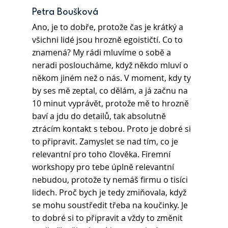
Petra Boušková 
Ano, je to dobře, protože čas je krátký a 
všichni lidé jsou hrozně egoističtí. Co to 
znamená? My rádi mluvíme o sobě a 
neradi posloucháme, když někdo mluví o 
někom jiném než o nás. V moment, kdy ty 
by ses mě zeptal, co dělám, a já začnu na 
10 minut vyprávět, protože mě to hrozně 
baví a jdu do detailů, tak absolutně 
ztrácím kontakt s tebou. Proto je dobré si 
to připravit. Zamyslet se nad tím, co je 
relevantní pro toho člověka. Firemní 
workshopy pro tebe úplně relevantní 
nebudou, protože ty nemáš firmu o tisíci 
lidech. Proč bych je tedy zmiňovala, když 
se mohu soustředit třeba na koučinky. Je 
to dobré si to připravit a vždy to změnit 