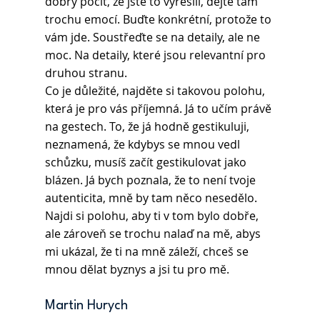
dobrý pocit, že jste to vyřešili, dejte tam 
trochu emocí. Buďte konkrétní, protože to 
vám jde. Soustřeďte se na detaily, ale ne 
moc. Na detaily, které jsou relevantní pro 
druhou stranu.
Co je důležité, najděte si takovou polohu, 
která je pro vás příjemná. Já to učím právě 
na gestech. To, že já hodně gestikuluji, 
neznamená, že kdybys se mnou vedl 
schůzku, musíš začít gestikulovat jako 
blázen. Já bych poznala, že to není tvoje 
autenticita, mně by tam něco nesedělo. 
Najdi si polohu, aby ti v tom bylo dobře, 
ale zároveň se trochu nalaď na mě, abys 
mi ukázal, že ti na mně záleží, chceš se 
mnou dělat byznys a jsi tu pro mě.
Martin Hurych 