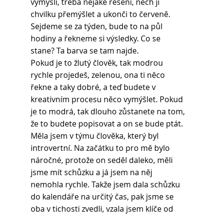
vymyslí, třeba nějaké řešení, nech ji 
chvilku přemýšlet a ukonči to červeně. 
Sejdeme se za týden, bude to na půl 
hodiny a řekneme si výsledky. Co se 
stane? Ta barva se tam najde.
Pokud je to žlutý člověk, tak modrou 
rychle projedeš, zelenou, ona ti něco 
řekne a taky dobré, a teď budete v 
kreativním procesu něco vymýšlet. Pokud 
je to modrá, tak dlouho zůstanete na tom, 
že to budete popisovat a on se bude ptát. 
Měla jsem v týmu člověka, který byl 
introvertní. Na začátku to pro mě bylo 
náročné, protože on seděl daleko, měli 
jsme mít schůzku a já jsem na něj 
nemohla rychle. Takže jsem dala schůzku 
do kalendáře na určitý čas, pak jsme se 
oba v tichosti zvedli, vzala jsem klíče od 