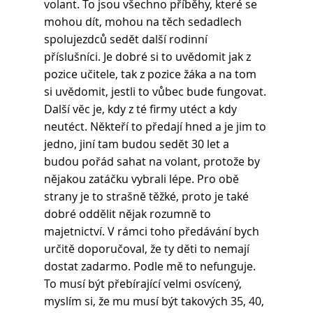
volant. To jsou všechno příběhy, které se 
mohou dít, mohou na těch sedadlech 
spolujezdců sedět další rodinní 
příslušníci. Je dobré si to uvědomit jak z 
pozice učitele, tak z pozice žáka a na tom 
si uvědomit, jestli to vůbec bude fungovat.
Další věc je, kdy z té firmy utéct a kdy 
neutéct. Někteří to předají hned a je jim to 
jedno, jiní tam budou sedět 30 let a 
budou pořád sahat na volant, protože by 
nějakou zatáčku vybrali lépe. Pro obě 
strany je to strašně těžké, proto je také 
dobré oddělit nějak rozumně to 
majetnictví. V rámci toho předávání bych 
určitě doporučoval, že ty děti to nemají 
dostat zadarmo. Podle mě to nefunguje. 
To musí být přebírající velmi osvícený, 
myslím si, že mu musí být takových 35, 40, 