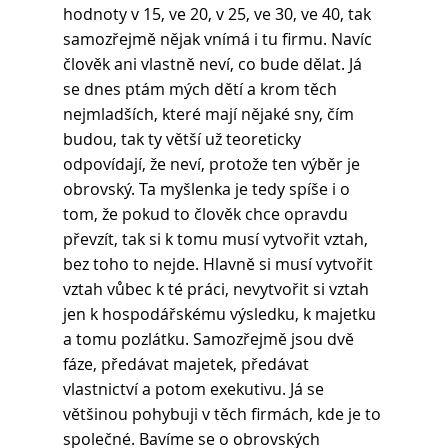
hodnoty v 15, ve 20, v 25, ve 30, ve 40, tak 
samozřejmě nějak vnímá i tu firmu. Navíc 
člověk ani vlastně neví, co bude dělat. Já 
se dnes ptám mých dětí a krom těch 
nejmladších, které mají nějaké sny, čím 
budou, tak ty větší už teoreticky 
odpovídají, že neví, protože ten výběr je 
obrovský. Ta myšlenka je tedy spíše i o 
tom, že pokud to člověk chce opravdu 
převzít, tak si k tomu musí vytvořit vztah, 
bez toho to nejde. Hlavně si musí vytvořit 
vztah vůbec k té práci, nevytvořit si vztah 
jen k hospodářskému výsledku, k majetku 
a tomu pozlátku. Samozřejmě jsou dvě 
fáze, předávat majetek, předávat 
vlastnictví a potom exekutivu. Já se 
většinou pohybuji v těch firmách, kde je to 
společné. Bavíme se o obrovských 