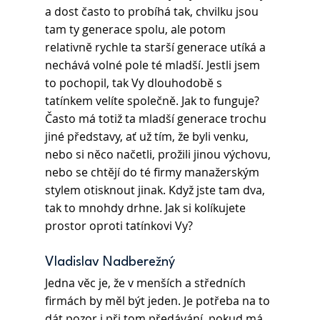
a dost často to probíhá tak, chvilku jsou 
tam ty generace spolu, ale potom 
relativně rychle ta starší generace utíká a 
nechává volné pole té mladší. Jestli jsem 
to pochopil, tak Vy dlouhodobě s 
tatínkem velíte společně. Jak to funguje? 
Často má totiž ta mladší generace trochu 
jiné představy, ať už tím, že byli venku, 
nebo si něco načetli, prožili jinou výchovu, 
nebo se chtějí do té firmy manažerským 
stylem otisknout jinak. Když jste tam dva, 
tak to mnohdy drhne. Jak si kolíkujete 
prostor oproti tatínkovi Vy?
Vladislav Nadberežný 
Jedna věc je, že v menších a středních 
firmách by měl být jeden. Je potřeba na to 
dát pozor i při tom předávání, pokud má 