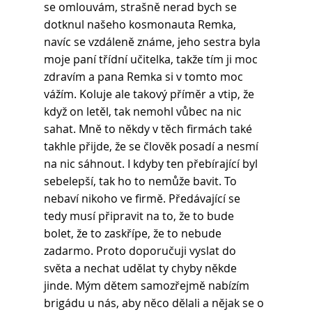
se omlouvám, strašně nerad bych se 
dotknul našeho kosmonauta Remka, 
navíc se vzdáleně známe, jeho sestra byla 
moje paní třídní učitelka, takže tím ji moc 
zdravím a pana Remka si v tomto moc 
vážím. Koluje ale takový příměr a vtip, že 
když on letěl, tak nemohl vůbec na nic 
sahat. Mně to někdy v těch firmách také 
takhle přijde, že se člověk posadí a nesmí 
na nic sáhnout. I kdyby ten přebírající byl 
sebelepší, tak ho to nemůže bavit. To 
nebaví nikoho ve firmě. Předávající se 
tedy musí připravit na to, že to bude 
bolet, že to zaskřípe, že to nebude 
zadarmo. Proto doporučuji vyslat do 
světa a nechat udělat ty chyby někde 
jinde. Mým dětem samozřejmě nabízím 
brigádu u nás, aby něco dělali a nějak se o 