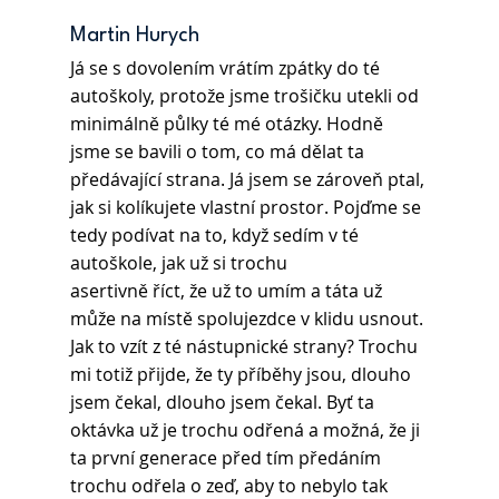
Martin Hurych 
Já se s dovolením vrátím zpátky do té 
autoškoly, protože jsme trošičku utekli od 
minimálně půlky té mé otázky. Hodně 
jsme se bavili o tom, co má dělat ta 
předávající strana. Já jsem se zároveň ptal, 
jak si kolíkujete vlastní prostor. Pojďme se 
tedy podívat na to, když sedím v té 
autoškole, jak už si trochu
asertivně říct, že už to umím a táta už 
může na místě spolujezdce v klidu usnout. 
Jak to vzít z té nástupnické strany? Trochu 
mi totiž přijde, že ty příběhy jsou, dlouho 
jsem čekal, dlouho jsem čekal. Byť ta 
oktávka už je trochu odřená a možná, že ji 
ta první generace před tím předáním 
trochu odřela o zeď, aby to nebylo tak 