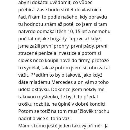
aby si dokázal uvědomit, co vůbec 
přebírá. Zase budu střílet do vlastních 
řad, říkám to podle našeho, kdy opravdu 
tu hodnotu znám až poté, co jsem si tam 
natvrdo odmakal těch 10, 15 let a nemohu 
počítat nějaké brigády. Teprve až když 
jsme zažili první prohry, první pády, první 
ztracené peníze a investice a potom si 
člověk něco koupil nově do firmy, protože 
to vydělal, tak až potom jsem si toho začal 
vážit. Předtím to bylo takové, jako když 
dáte mladému Mercedes a on vám z toho 
udělá oktávku. Dokonce jsem někdy měl 
takovou myšlenku, že bych to předal 
trošku rozbité, ne úplně v dobré kondici. 
Potom se totiž na tom musí člověk trochu 
nadřít a více si toho váží.
Mám k tomu ještě jeden takový příměr. Já 