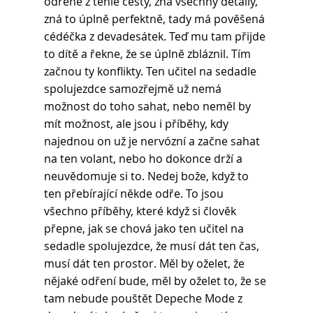
odřené z téhle cesty, zná všechny detaily, 
zná to úplně perfektně, tady má pověšená 
cédéčka z devadesátek. Teď mu tam přijde 
to dítě a řekne, že se úplně zbláznil. Tím 
začnou ty konflikty. Ten učitel na sedadle 
spolujezdce samozřejmě už nemá 
možnost do toho sahat, nebo neměl by 
mít možnost, ale jsou i příběhy, kdy 
najednou on už je nervózní a začne sahat 
na ten volant, nebo ho dokonce drží a 
neuvědomuje si to. Nedej bože, když to 
ten přebírající někde odře. To jsou 
všechno příběhy, které když si člověk 
přepne, jak se chová jako ten učitel na 
sedadle spolujezdce, že musí dát ten čas, 
musí dát ten prostor. Měl by oželet, že 
nějaké odření bude, měl by oželet to, že se 
tam nebude pouštět Depeche Mode z 