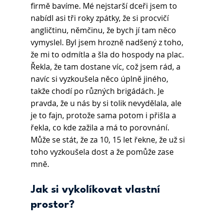
firmě bavíme. Mé nejstarší dceři jsem to 
nabídl asi tři roky zpátky, že si procvičí 
angličtinu, němčinu, že bych jí tam něco 
vymyslel. Byl jsem hrozně nadšený z toho, 
že mi to odmítla a šla do hospody na plac. 
Řekla, že tam dostane víc, což jsem rád, a 
navíc si vyzkoušela něco úplně jiného, 
takže chodí po různých brigádách. Je 
pravda, že u nás by si tolik nevydělala, ale 
je to fajn, protože sama potom i přišla a 
řekla, co kde zažila a má to porovnání. 
Může se stát, že za 10, 15 let řekne, že už si 
toho vyzkoušela dost a že pomůže zase 
mně.
Jak si vykolíkovat vlastní 
prostor?