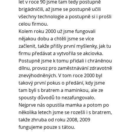
let v roce 90 jsme tam tedy postupně 
brigádničili, až jsme se postupně učili 
všechny technologie a postupně si i prošli 
celou firmou.
Kolem roku 2000 už jsme fungovali 
nějakou dobu a chtěli jsme se více 
začlenit, takže přišly první myšlenky, jak tu 
firmu předávat a vytvořila se akciovka. 
Postupně jsme k tomu přidali i chráněnou 
dílnu, provoz pro zaměstnávání zdravotně 
znevýhodněných. V tom roce 2000 byl 
takový první pokus o předání, kdy jsme 
tam byli s bratrem a maminkou, ale ze 
spousty důvodů to nezafungovalo. 
Nejprve nás opustila mamka a potom po 
několika letech jsme se rozešli i s bratrem, 
takže zhruba od roku 2008, 2009 
fungujeme pouze s tátou.