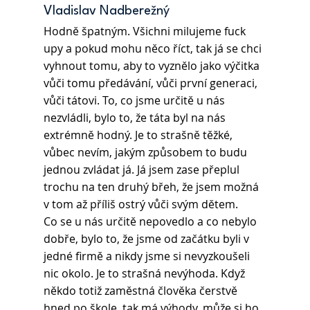
Vladislav Nadberežný
Hodně špatným. Všichni milujeme fuck 
upy a pokud mohu něco říct, tak já se chci 
vyhnout tomu, aby to vyznělo jako výčitka 
vůči tomu předávání, vůči první generaci, 
vůči tátovi. To, co jsme určitě u nás 
nezvládli, bylo to, že táta byl na nás 
extrémně hodný. Je to strašně těžké, 
vůbec nevím, jakým způsobem to budu 
jednou zvládat já. Já jsem zase přeplul 
trochu na ten druhý břeh, že jsem možná 
v tom až příliš ostrý vůči svým dětem.
Co se u nás určitě nepovedlo a co nebylo 
dobře, bylo to, že jsme od začátku byli v 
jedné firmě a nikdy jsme si nevyzkoušeli 
nic okolo. Je to strašná nevýhoda. Když 
někdo totiž zaměstná člověka čerstvě 
hned po škole, tak má výhody, může si ho 