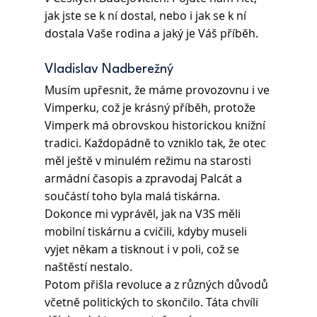
jak jste se k ní dostal, nebo i jak se k ní 
dostala Vaše rodina a jaký je Váš příběh.
Vladislav Nadberežný 
Musím upřesnit, že máme provozovnu i ve 
Vimperku, což je krásný příběh, protože 
Vimperk má obrovskou historickou knižní 
tradici. Každopádně to vzniklo tak, že otec 
měl ještě v minulém režimu na starosti 
armádní časopis a zpravodaj Palcát a 
součástí toho byla malá tiskárna. 
Dokonce mi vyprávěl, jak na V3S měli 
mobilní tiskárnu a cvičili, kdyby museli 
vyjet někam a tisknout i v poli, což se 
naštěstí nestalo.
Potom přišla revoluce a z různých důvodů 
včetně politických to skončilo. Táta chvíli 