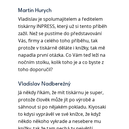
Martin Hurych 
Vladislav je spolumajitelem a ředitelem 
tiskárny INPRESS, který už si tento příběh 
zažil. Než se pustíme do představování 
Vás, firmy a celého toho příběhu, tak 
protože v tiskárně děláte i knížky, tak mě 
napadla první otázka. Co Vám teď leží na 
nočním stolku, kolik toho je a co byste z 
toho doporučil?
Vladislav Nadberežný 
Já někdy říkám, že mít tiskárnu je super, 
protože člověk může jít po výrobě a 
sáhnout si po nějakém pokladu. Kiyosaki 
to kdysi vyprávěl ve své knížce, že když 
někdo někoho vykrade a nesebere mu 
knížky, tak že tam nechá ty největší 