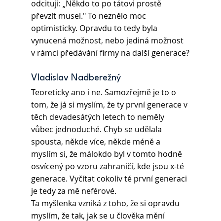
odcituji: „Někdo to po tátovi prostě 
převzít musel." To neznělo moc 
optimisticky. Opravdu to tedy byla 
vynucená možnost, nebo jediná možnost 
v rámci předávání firmy na další generace?
Vladislav Nadberežný 
Teoreticky ano i ne. Samozřejmě je to o 
tom, že já si myslím, že ty první generace v 
těch devadesátých letech to neměly 
vůbec jednoduché. Chyb se udělala 
spousta, někde více, někde méně a 
myslím si, že málokdo byl v tomto hodně 
osvícený po vzoru zahraničí, kde jsou x-té 
generace. Vyčítat cokoliv té první generaci 
je tedy za mě neférové.
Ta myšlenka vzniká z toho, že si opravdu 
myslím, že tak, jak se u člověka mění 