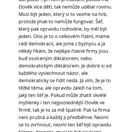
člověk více dětí, tak nemůže udělat rovinu. 
Musí být jeden, který si to vezme na hrb, 
protože jinak to nemůže fungovat. Šéf, 
který pak opravdu rozhodne, by měl být 
jeden. Ono je to o celkovém řízení, máme 
rádi demokracii, ale jsme z byznysu a já 
někdy říkám, že nejlépe řízené firmy jsou 
buď osvíceným diktátorem, nebo 
demokratickým diktátorem. Je dobré si od 
každého vyslechnout názor, ale 
demokraticky se řídit nedá. Já vím, že je to 
těžké téma, ale opravdu záleží na tom, 
jaký ten šéf je. Pokud může zhatit skvělé 
myšlenky i ten nejposlednější člověk ve 
firmě, tak je to za mě špatně. Pak ta firma 
není pružná a každý ji předběhne. Nesmí 
se to zvrhnout, nesmí ten šéf být opravdu 