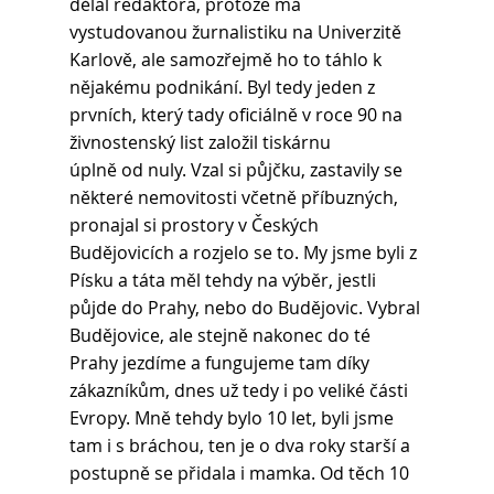
dělal redaktora, protože má 
vystudovanou žurnalistiku na Univerzitě 
Karlově, ale samozřejmě ho to táhlo k 
nějakému podnikání. Byl tedy jeden z 
prvních, který tady oficiálně v roce 90 na 
živnostenský list založil tiskárnu
úplně od nuly. Vzal si půjčku, zastavily se 
některé nemovitosti včetně příbuzných, 
pronajal si prostory v Českých 
Budějovicích a rozjelo se to. My jsme byli z 
Písku a táta měl tehdy na výběr, jestli 
půjde do Prahy, nebo do Budějovic. Vybral 
Budějovice, ale stejně nakonec do té 
Prahy jezdíme a fungujeme tam díky 
zákazníkům, dnes už tedy i po veliké části 
Evropy. Mně tehdy bylo 10 let, byli jsme 
tam i s bráchou, ten je o dva roky starší a 
postupně se přidala i mamka. Od těch 10 