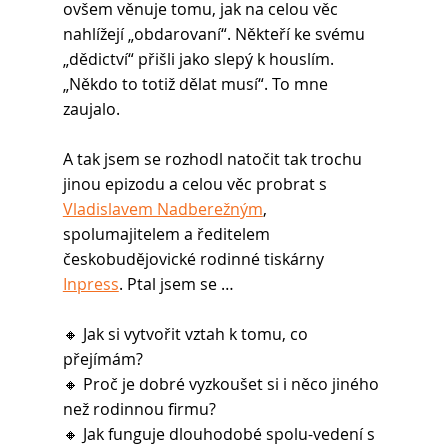
ovšem věnuje tomu, jak na celou věc 
nahlížejí „obdarovaní“. Někteří ke svému 
„dědictví“ přišli jako slepý k houslím. 
„Někdo to totiž dělat musí“. To mne 
zaujalo. 
A tak jsem se rozhodl natočit tak trochu 
jinou epizodu a celou věc probrat s 
Vladislavem Nadberežným
, 
spolumajitelem a ředitelem 
českobudějovické rodinné tiskárny 
Inpress
. Ptal jsem se …
🔸 Jak si vytvořit vztah k tomu, co 
přejímám?
🔸 Proč je dobré vyzkoušet si i něco jiného 
než rodinnou firmu?
🔸 Jak funguje dlouhodobé spolu-vedení s 