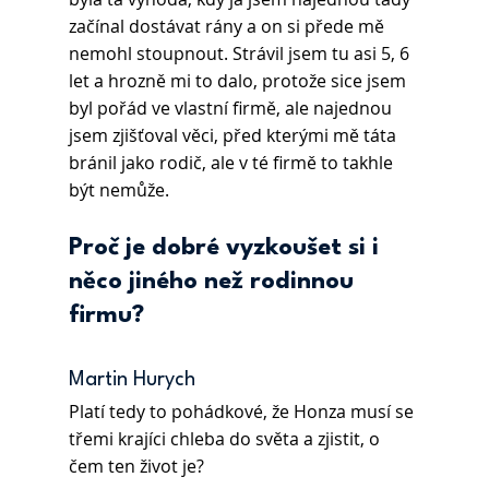
začínal dostávat rány a on si přede mě 
nemohl stoupnout. Strávil jsem tu asi 5, 6 
let a hrozně mi to dalo, protože sice jsem 
byl pořád ve vlastní firmě, ale najednou 
jsem zjišťoval věci, před kterými mě táta 
bránil jako rodič, ale v té firmě to takhle 
být nemůže.
Proč je dobré vyzkoušet si i 
něco jiného než rodinnou 
firmu?
Martin Hurych 
Platí tedy to pohádkové, že Honza musí se 
třemi krajíci chleba do světa a zjistit, o 
čem ten život je?