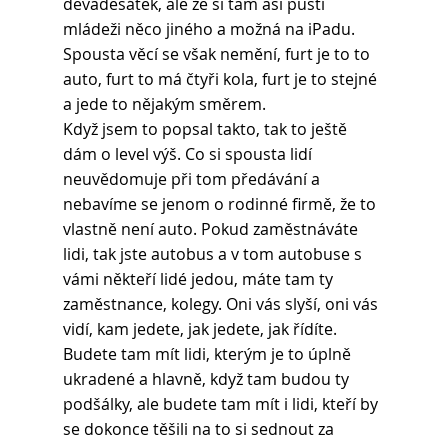
devadesátek, ale že si tam asi pustí 
mládeži něco jiného a možná na iPadu. 
Spousta věcí se však nemění, furt je to to 
auto, furt to má čtyři kola, furt je to stejné 
a jede to nějakým směrem.
Když jsem to popsal takto, tak to ještě 
dám o level výš. Co si spousta lidí 
neuvědomuje při tom předávání a 
nebavíme se jenom o rodinné firmě, že to 
vlastně není auto. Pokud zaměstnáváte 
lidi, tak jste autobus a v tom autobuse s 
vámi někteří lidé jedou, máte tam ty 
zaměstnance, kolegy. Oni vás slyší, oni vás 
vidí, kam jedete, jak jedete, jak řídíte. 
Budete tam mít lidi, kterým je to úplně 
ukradené a hlavně, když tam budou ty 
podšálky, ale budete tam mít i lidi, kteří by 
se dokonce těšili na to si sednout za 