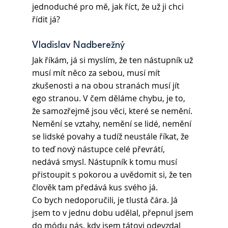
jednoduché pro mě, jak říct, že už ji chci 
řídit já?
Vladislav Nadberežný 
Jak říkám, já si myslím, že ten nástupník už 
musí mít něco za sebou, musí mít 
zkušenosti a na obou stranách musí jít 
ego stranou. V čem děláme chybu, je to, 
že samozřejmě jsou věci, které se nemění. 
Nemění se vztahy, nemění se lidé, nemění 
se lidské povahy a tudíž neustále říkat, že 
to teď nový nástupce celé převrátí, 
nedává smysl. Nástupník k tomu musí 
přistoupit s pokorou a uvědomit si, že ten 
člověk tam předává kus svého já.
Co bych nedoporučili, je tlustá čára. Já 
jsem to v jednu dobu udělal, přepnul jsem 
do módu nás, kdy jsem tátovi odevzdal 