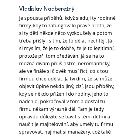
Vladislav Nadberežný
Je spousta příběhů, když sleduji ty rodinné 
firmy, kdy to zafungovalo právě proto, že 
si ty děti někde něco vyzkoušely a potom 
třeba přišly i s tím, že to dělat nechtějí. Já 
si myslím, že je to dobře, že je to legitimní, 
protože při tom předávání já se na to 
možná dívám příliš ostře, neromanticky, 
ale ve finále si člověk musí říct, co s tou 
firmou chce udělat. Já tvrdím, že se může 
objevit úplně někdo jiný, cizí, jsou příběhy, 
kdy se někdo přiženil do rodiny, jeho to 
nadchlo, pokračoval v tom a dostal tu 
firmu někam výrazně dál. Tam je tedy 
opravdu důležité se bavit s těmi dětmi a 
naučit je majitelování, aby uměly tu firmu 
spravovat, najímat si manažery, což také 