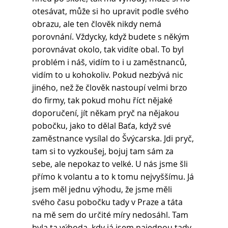
otesávat, může si ho upravit podle svého 
obrazu, ale ten člověk nikdy nemá 
porovnání. Vždycky, když budete s někým 
porovnávat okolo, tak vidíte obal. To byl 
problém i náš, vidím to i u zaměstnanců, 
vidím to u kohokoliv. Pokud nezbývá nic 
jiného, než že člověk nastoupí velmi brzo 
do firmy, tak pokud mohu říct nějaké 
doporučení, jít někam pryč na nějakou 
pobočku, jako to dělal Baťa, když své 
zaměstnance vysílal do Švýcarska. Jdi pryč, 
tam si to vyzkoušej, bojuj tam sám za 
sebe, ale nepokaz to velké. U nás jsme šli 
přímo k volantu a to k tomu nejvyššímu. Já 
jsem měl jednu výhodu, že jsme měli 
svého času pobočku tady v Praze a táta 
na mě sem do určité míry nedosáhl. Tam 
byla ta výhoda, kdy já jsem najednou tady 