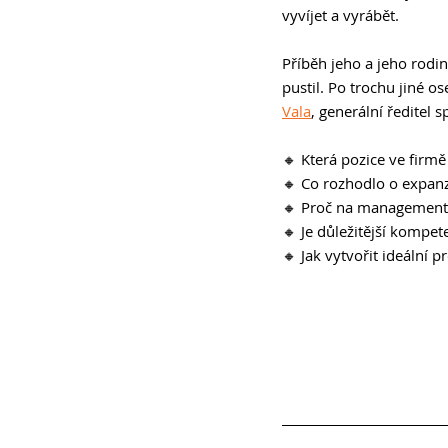
vyvíjet a vyrábět. 
Příběh jeho a jeho rodi
pustil. Po trochu jiné o
Vala
, generální ředitel s
🔸 Která pozice ve firmě 
🔸 Co rozhodlo o expanz
🔸 Proč na management 
🔸 Je důležitější kompe
🔸 Jak vytvořit ideální 