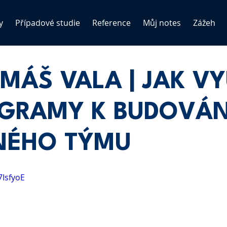
y
Případové studie
Reference
Můj notes
Zážeh
TOMÁŠ VALA | JAK V
GRAMY K BUDOVÁN
NÉHO TÝMU
7IsfyoE