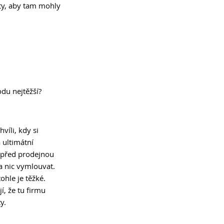
ty, aby tam mohly 
du nejtěžší? 
víli, kdy si 
 ultimátní 
l před prodejnou 
 nic vymlouvat. 
hle je těžké. 
, že tu firmu 
y. 