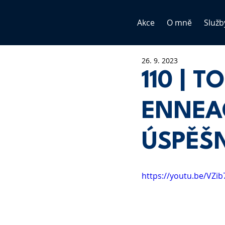
Akce
O mně
Služb
26. 9. 2023
110 | 
ENNEA
ÚSPĚŠ
https://youtu.be/VZib