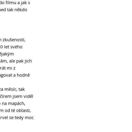
o filmu a jak s 
hned tak někdo 
h zkušeností, 
10 let svého 
nějakým 
ám, ale pak jich 
rát mi z 
agovat a hodně 
za měsíc, tak 
čírem jsem viděl 
mo na mapách, 
 od té oblasti, 
arvel se tedy moc 