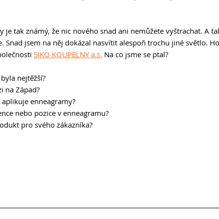
ny je tak známý, že nic nového snad ani nemůžete vyštrachat. A ta
se. Snad jsem na něj dokázal nasvítit alespoň trochu jiné světlo. H
polečnosti 
SIKO KOUPELNY a.s.
 Na co jsme se ptal? 
byla nejtěžší? 
i na Západ? 
aplikuje enneagramy? 
tence nebo pozice v enneagramu? 
produkt pro svého zákazníka? 