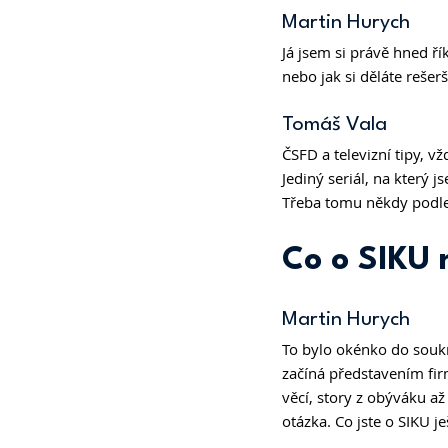
Martin Hurych 
Já jsem si právě hned ří
nebo jak si děláte rešerš
Tomáš Vala
ČSFD a televizní tipy, v
Jediný seriál, na který 
Třeba tomu někdy podle
Co o SIKU 
Martin Hurych 
To bylo okénko do soukr
začíná představením firm
věcí, story z obýváku a
otázka. Co jste o SIKU je