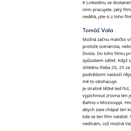
K LinkedInu se dostanem
nimi pracujete. Jaký fil
nedělá, jste si z toho fil
Tomáš Vala 
Možná začnu maličko více
protože scenárista, nebo 
života. Do toho filmu pro
způsobem sdílet. Když si 
shlédnu třeba 20, 25 za
podvědomí naskočí nějak
mě to obohacuje.  
Je strašně těžké teď říct
vypíchnout zrovna ten 
Bahno v Mississippi. Hne
abych zase chápal ten ko
kde se ten film natáčel.
nedívám, což možná Vaši