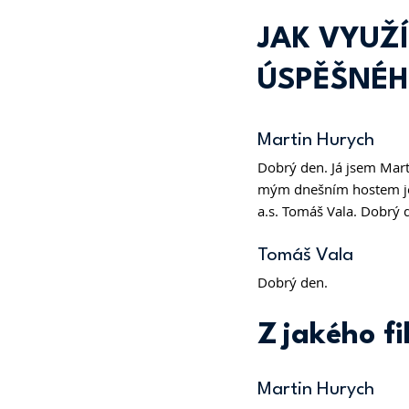
JAK VYUŽ
ÚSPĚŠNÉH
Martin Hurych 
Dobrý den. Já jsem Mar
mým dnešním hostem je 
a.s. Tomáš Vala. Dobrý 
Tomáš Vala 
Dobrý den.  
Z jakého fi
Martin Hurych 