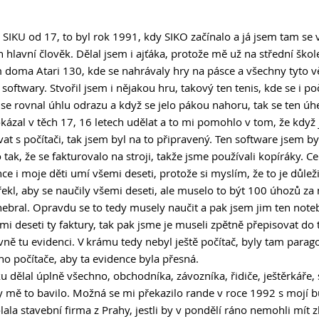
v SIKU od 17, to byl rok 1991, kdy SIKO začínalo a já jsem tam se
hlavní člověk. Dělal jsem i ajťáka, protože mě už na střední škol
doma Atari 130, kde se nahrávaly hry na pásce a všechny tyto věc
 softwary. Stvořil jsem i nějakou hru, takový ten tenis, kde se i poč
e rovnal úhlu odrazu a když se jelo pákou nahoru, tak se ten úhe
ázal v těch 17, 16 letech udělat a to mi pomohlo v tom, že když
at s počítači, tak jsem byl na to připravený. Ten software jsem by
o tak, že se fakturovalo na stroji, takže jsme používali kopíráky. C
e i moje děti umí všemi deseti, protože si myslím, že to je důleži
řekl, aby se naučily všemi deseti, ale muselo to být 100 úhozů za
 nebral. Opravdu se to tedy musely naučit a pak jsem jim ten note
mi deseti ty faktury, tak pak jsme je museli zpětně přepisovat do 
ě tu evidenci. V krámu tedy nebyl ještě počítač, byly tam parago
o počítače, aby ta evidence byla přesná.  
 dělal úplně všechno, obchodníka, závozníka, řidiče, ještěrkáře, 
y mě to bavilo. Možná se mi překazilo rande v roce 1992 s mojí 
lala stavební firma z Prahy, jestli by v pondělí ráno nemohli mít z