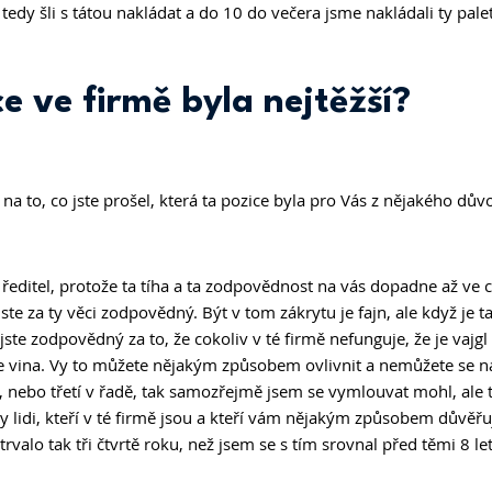
edy šli s tátou nakládat a do 10 do večera jsme nakládali ty pale
e ve firmě byla nejtěžší? 
na to, co jste prošel, která ta pozice byla pro Vás z nějakého důvo
 ředitel, protože ta tíha a ta zodpovědnost na vás dopadne až ve ch
te za ty věci zodpovědný. Být v tom zákrytu je fajn, ale když je ta
ste zodpovědný za to, že cokoliv v té firmě nefunguje, že je vajg
e vina. Vy to můžete nějakým způsobem ovlivnit a nemůžete se na
 nebo třetí v řadě, tak samozřejmě jsem se vymlouvat mohl, ale to
 lidi, kteří v té firmě jsou a kteří vám nějakým způsobem důvěřují
valo tak tři čtvrtě roku, než jsem se s tím srovnal před těmi 8 let