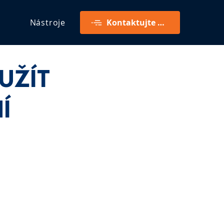
Nástroje
Kontaktujte mě
YUŽÍT
Í