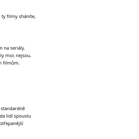
ty filmy sháníte, 
 na seriály. 
ály moc nejsou. 
m filmům. 
h standardně 
da lidí spoustu 
otřepanější 