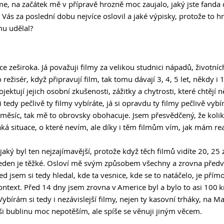
e, na začátek mě v přípravě hrozně moc zaujalo, jaký jste fanda d
m Vás za poslední dobu nejvíce oslovil a jaké výpisky, protože to 
mu udělal? 
 zeširoka. Já považuji filmy za velikou studnici nápadů, životníc
režisér, když připravují film, tak tomu dávají 3, 4, 5 let, někdy i 
jektují jejich osobní zkušenosti, zážitky a chytrosti, které chtějí 
tedy pečlivě ty filmy vybíráte, já si opravdu ty filmy pečlivě vybír
 měsíc, tak mě to obrovsky obohacuje. Jsem přesvědčený, že kolik
á situace, o které nevím, ale díky i těm filmům vím, jak mám re
, jaký byl ten nejzajímavější, protože když těch filmů vidíte 20, 25 
jeden je těžké. Osloví mě svým způsobem všechny a zrovna předv
d jsem si tedy hledal, kde ta vesnice, kde se to natáčelo, je pří
ntext. Před 14 dny jsem zrovna v Americe byl a bylo to asi 100 km
 Vybírám si tedy i nezávislejší filmy, nejen ty kasovní trháky, na M
 bublinu moc nepotěším, ale spíše se věnuji jiným věcem. 