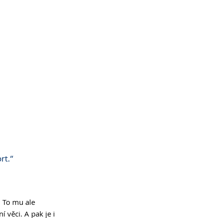
rt.“
 To mu ale 
 věci. A pak je i 