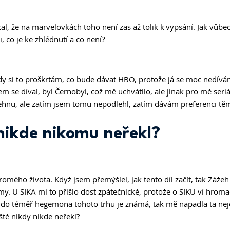
kal, že na marvelovkách toho není zas až tolik k vypsání. Jak vůbec 
i, co je ke zhlédnutí a co není? 
ždy si to proškrtám, co bude dávat HBO, protože já se moc nedívám
jsem se díval, byl Černobyl, což mě uchvátilo, ale jinak pro mě seri
hnu, ale zatím jsem tomu nepodlehl, zatím dávám preferenci tě
nikde nikomu neřekl? 
omého života. Když jsem přemýšlel, jak tento díl začít, tak Záže
y. U SIKA mi to přišlo dost zpátečnické, protože o SIKU ví hroma
ž do téměř hegemona tohoto trhu je známá, tak mě napadla ta nej
ště nikdy nikde neřekl? 