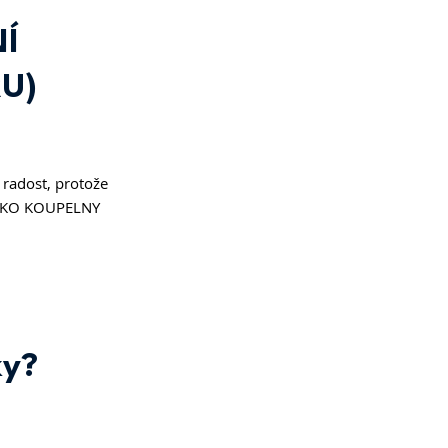
Í 
U)
radost, protože 
 SIKO KOUPELNY 
ky? 