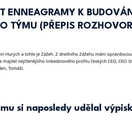
ÍT ENNEAGRAMY K BUDOVÁN
O TÝMU (PŘEPIS ROZHOVOR
tin Hurych a tohle je Zážeh. Z dnešního Zážehu mám opravdovou 
majitel nejčtenějšího linkedinového profilu českých CEO, CEO
den, Tomáši. 
lmu si naposledy udělal výpis