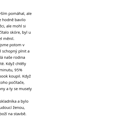
 vším pomáhal, ale 
e hodně bavilo 
i, ale mohl si 
ítalo skóre, byl u 
l měnil.  
 jsme potom v 
l schopný plnit a 
elá naše rodina 
té. Když chtěly 
 minutu, 95% 
book koupil. Když 
toho počítače, 
ny a ty se musely 
skladníka a bylo 
budoucí ženou, 
boží na stavbě. 