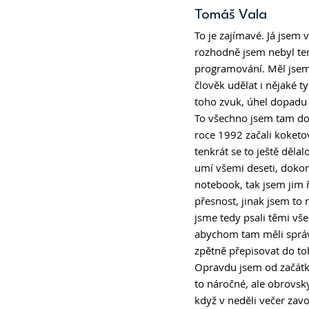
Tomáš Vala 
To je zajímavé. Já jsem 
rozhodně jsem nebyl ten 
programování. Měl jsem 
člověk udělat i nějaké ty
toho zvuk, úhel dopadu s
To všechno jsem tam dok
roce 1992 začali koketov
tenkrát se to ještě dělal
umí všemi deseti, dokonc
notebook, tak jsem jim 
přesnost, jinak jsem to
jsme tedy psali těmi vše
abychom tam měli správn
zpětně přepisovat do toh
Opravdu jsem od začátku
to náročné, ale obrovsk
když v neděli večer zavo