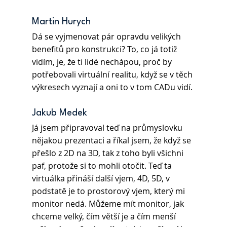
Martin Hurych 
Dá se vyjmenovat pár opravdu velikých 
benefitů pro konstrukci? To, co já totiž 
vidím, je, že ti lidé nechápou, proč by 
potřebovali virtuální realitu, když se v těch 
výkresech vyznají a oni to v tom CADu vidí.
Jakub Medek 
Já jsem připravoval teď na průmyslovku 
nějakou prezentaci a říkal jsem, že když se 
přešlo z 2D na 3D, tak z toho byli všichni 
paf, protože si to mohli otočit. Teď ta 
virtuálka přináší další vjem, 4D, 5D, v 
podstatě je to prostorový vjem, který mi 
monitor nedá. Můžeme mít monitor, jak 
chceme velký, čím větší je a čím menší 