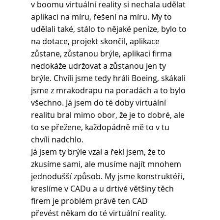
v boomu virtuální reality si nechala udělat 
aplikaci na míru, řešení na míru. My to 
udělali také, stálo to nějaké peníze, bylo to 
na dotace, projekt skončil, aplikace 
zůstane, zůstanou brýle, aplikaci firma 
nedokáže udržovat a zůstanou jen ty 
brýle. Chvíli jsme tedy hráli Boeing, skákali 
jsme z mrakodrapu na poradách a to bylo 
všechno. Já jsem do té doby virtuální 
realitu bral mimo obor, že je to dobré, ale 
to se přežene, každopádně mě to v tu 
chvíli nadchlo.
Já jsem ty brýle vzal a řekl jsem, že to 
zkusíme sami, ale musíme najít mnohem 
jednodušší způsob. My jsme konstruktéři, 
kreslíme v CADu a u drtivé většiny těch 
firem je problém právě ten CAD
převést někam do té virtuální reality. 