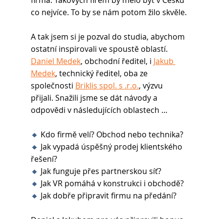
firma. Takových firem by mělo být v Česku 
co nejvíce. To by se nám potom žilo skvěle.
A tak jsem si je pozval do studia, abychom 
ostatní inspirovali ve spoustě oblastí. 
Daniel Medek
, obchodní ředitel, i 
Jakub 
Medek
, technický ředitel, oba ze 
společnosti 
Briklis spol. s .r.o.
, výzvu 
přijali. Snažili jsme se dát návody a 
odpovědi v následujících oblastech …
🔸 
Kdo firmě velí? Obchod nebo technika?
🔸 
Jak vypadá úspěšný prodej klientského 
řešení?
🔸 
Jak funguje přes partnerskou síť?
🔸 
Jak VR pomáhá v konstrukci i obchodě?
🔸 
Jak dobře připravit firmu na předání?