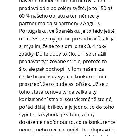
našemu německému partnerovi a ten to 
prodává dále po celém světě. Je to i 50 až 
60 % našeho obratu a ten německý 
partner má další partnery v Anglii, v 
Portugalsku, ve Španělsku. Je to tedy ještě 
o to těžší, že my jdeme přes x hráčů, ale já 
si myslím, že se to zlomilo tak 3, 4 roky 
zpátky. Do té doby to šlo, oni se snažili 
prodávat typizované stroje, protože to 
šlo, ale pak pochopili v tom našem za 
české hranice už vysoce konkurenčním 
prostředí, že to bude asi oříšek. Už se z 
toho stává cenová tvrdá válka a ty 
konkurenční stroje jsou víceméně stejné, 
pořád dělají brikety a je jedno, co do toho 
sypete. Ta výhoda je v tom, že my 
dokážeme nabídnout to, co ta konkurence 
neumí, nebo nechce umět. Ten dopravník, 