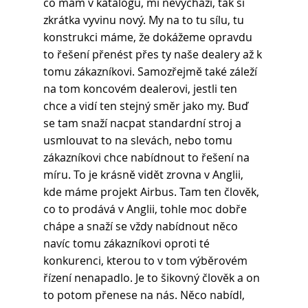
co mám v katalogu, mi nevychází, tak si 
zkrátka vyvinu nový. My na to tu sílu, tu 
konstrukci máme, že dokážeme opravdu 
to řešení přenést přes ty naše dealery až k 
tomu zákazníkovi. Samozřejmě také záleží 
na tom koncovém dealerovi, jestli ten 
chce a vidí ten stejný směr jako my. Buď 
se tam snaží nacpat standardní stroj a 
usmlouvat to na slevách, nebo tomu 
zákazníkovi chce nabídnout to řešení na 
míru. To je krásně vidět zrovna v Anglii, 
kde máme projekt Airbus. Tam ten člověk, 
co to prodává v Anglii, tohle moc dobře 
chápe a snaží se vždy nabídnout něco 
navíc tomu zákazníkovi oproti té 
konkurenci, kterou to v tom výběrovém 
řízení nenapadlo. Je to šikovný člověk a on 
to potom přenese na nás. Něco nabídl, 