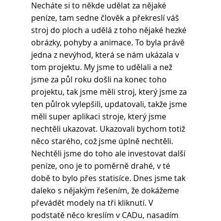
Necháte si to někde udělat za nějaké 
peníze, tam sedne člověk a překreslí váš 
stroj do ploch a udělá z toho nějaké hezké 
obrázky, pohyby a animace. To byla právě 
jedna z nevýhod, která se nám ukázala v 
tom projektu. My jsme to udělali a než 
jsme za půl roku došli na konec toho 
projektu, tak jsme měli stroj, který jsme za 
ten půlrok vylepšili, updatovali, takže jsme 
měli super aplikaci stroje, který jsme 
nechtěli ukazovat. Ukazovali bychom totiž 
něco starého, což jsme úplně nechtěli. 
Nechtěli jsme do toho ale investovat další 
peníze, ono je to poměrně drahé, v té 
době to bylo přes statisíce. Dnes jsme tak 
daleko s nějakým řešením, že dokážeme 
převádět modely na tři kliknutí. V 
podstatě něco kreslím v CADu, nasadím 