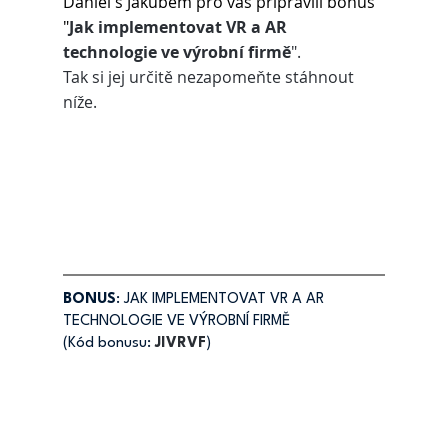
Daniel s Jakubem pro vás připravili bonus 
"
Jak implementovat VR a AR 
technologie ve výrobní firmě
". 
Tak si jej určitě nezapomeňte stáhnout 
níže.
BONUS
: JAK IMPLEMENTOVAT VR A AR 
TECHNOLOGIE VE VÝROBNÍ FIRMĚ
(Kód bonusu: 
JIVRVF
)