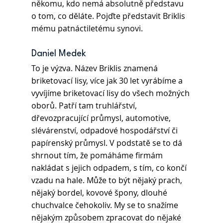
někomu, kdo nemá absolutně představu 
o tom, co děláte. Pojďte představit Briklis 
mému patnáctiletému synovi.
Daniel Medek 
To je výzva. Název Briklis znamená 
briketovací lisy, více jak 30 let vyrábíme a 
vyvíjíme briketovací lisy do všech možných 
oborů. Patří tam truhlářství, 
dřevozpracující průmysl, automotive, 
slévárenství, odpadové hospodářství či 
papírenský průmysl. V podstatě se to dá 
shrnout tím, že pomáháme firmám 
nakládat s jejich odpadem, s tím, co končí 
vzadu na hale. Může to být nějaký prach, 
nějaký bordel, kovové špony, dlouhé 
chuchvalce čehokoliv. My se to snažíme 
nějakým způsobem zpracovat do nějaké 