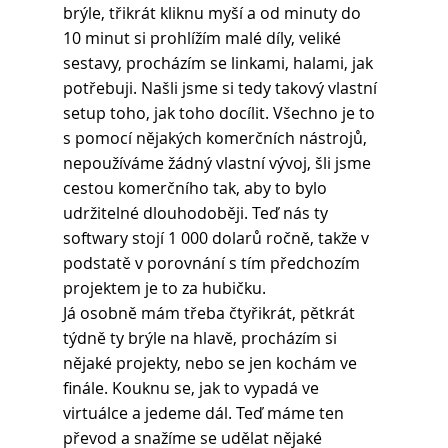
brýle, třikrát kliknu myší a od minuty do 
10 minut si prohlížím malé díly, veliké 
sestavy, procházím se linkami, halami, jak 
potřebuji. Našli jsme si tedy takový vlastní 
setup toho, jak toho docílit. Všechno je to 
s pomocí nějakých komerčních nástrojů, 
nepoužíváme žádný vlastní vývoj, šli jsme 
cestou komerčního tak, aby to bylo 
udržitelné dlouhodoběji. Teď nás ty 
softwary stojí 1 000 dolarů ročně, takže v 
podstatě v porovnání s tím předchozím 
projektem je to za hubičku.
Já osobně mám třeba čtyřikrát, pětkrát 
týdně ty brýle na hlavě, procházím si 
nějaké projekty, nebo se jen kochám ve 
finále. Kouknu se, jak to vypadá ve 
virtuálce a jedeme dál. Teď máme ten 
převod a snažíme se udělat nějaké 