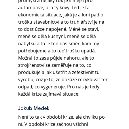
průmysl a nějaký rok je silnější pro 
automotive, pro ty kovy. Teď je ta 
ekonomická situace, jaká je a loni padlo 
trošku stavebnictví a to truhlářství je na 
to dost úzce napojené. Méně se staví, 
méně se dělá kuchyní, méně se dělá 
nábytku a to je ten náš směr, kam my 
potřebujeme a to teď trošku upadá. 
Možná to zase půjde nahoru, ale to 
strojírenství se zaměřuje na to, co 
produkuje a jak ušetřit a zefektivnit tu 
výrobu, což je to, že dokáže recyklovat ten 
odpad, co vygeneruje. Pro nás je tedy 
každá krize zajímavá situace.
Jakub Medek 
Není to tak v období krize, ale chvilku po 
ní. V období krize začnou všichni 