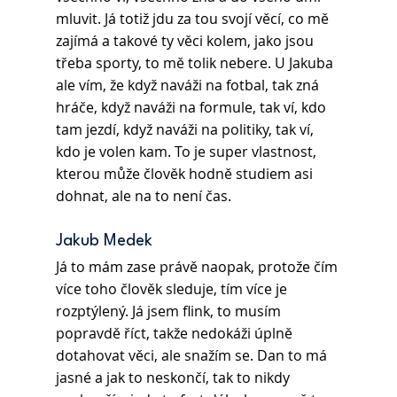
mluvit. Já totiž jdu za tou svojí věcí, co mě 
zajímá a takové ty věci kolem, jako jsou 
třeba sporty, to mě tolik nebere. U Jakuba 
ale vím, že když naváži na fotbal, tak zná 
hráče, když naváži na formule, tak ví, kdo 
tam jezdí, když naváži na politiky, tak ví, 
kdo je volen kam. To je super vlastnost, 
kterou může člověk hodně studiem asi 
dohnat, ale na to není čas.
Jakub Medek
Já to mám zase právě naopak, protože čím 
více toho člověk sleduje, tím více je 
rozptýlený. Já jsem flink, to musím 
popravdě říct, takže nedokáži úplně 
dotahovat věci, ale snažím se. Dan to má 
jasné a jak to neskončí, tak to nikdy 