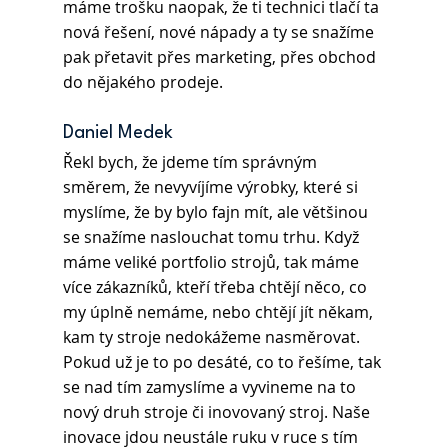
máme trošku naopak, že ti technici tlačí ta 
nová řešení, nové nápady a ty se snažíme 
pak přetavit přes marketing, přes obchod 
do nějakého prodeje.
Daniel Medek 
Řekl bych, že jdeme tím správným 
směrem, že nevyvíjíme výrobky, které si 
myslíme, že by bylo fajn mít, ale většinou 
se snažíme naslouchat tomu trhu. Když 
máme veliké portfolio strojů, tak máme 
více zákazníků, kteří třeba chtějí něco, co 
my úplně nemáme, nebo chtějí jít někam, 
kam ty stroje nedokážeme nasměrovat. 
Pokud už je to po desáté, co to řešíme, tak 
se nad tím zamyslíme a vyvineme na to 
nový druh stroje či inovovaný stroj. Naše 
inovace jdou neustále ruku v ruce s tím 