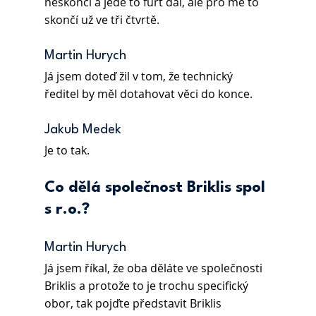
neskončí a jede to furt dál, ale pro mě to 
skončí už ve tři čtvrtě.
Martin Hurych 
Já jsem doteď žil v tom, že technický 
ředitel by měl dotahovat věci do konce.
Jakub Medek 
Je to tak.
Co dělá společnost Briklis spol 
s r.o.?
Martin Hurych
Já jsem říkal, že oba děláte ve společnosti 
Briklis a protože to je trochu specifický 
obor, tak pojďte představit Briklis 