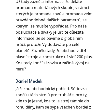
Už tady zazněla informace, že děláte 
hromadu materiálových skupin, v rámci 
kterých je hromada kovů a hromada velmi 
pravděpodobně dalších parametrů, se 
kterými se musíte vypořádat. Pro naše 
posluchače a diváky je určitě důležitá 
informace, že se bavíme o globálním 
hráči, protože Vy dodáváte po celé 
planetě. Zaznělo tady, že obchod vidí 4 
hlavní stroje a konstrukce už vidí 200 plus. 
Kde tedy končí sérovka a začíná vývoj na 
míru?
Daniel Medek
Já řeknu obchodnický pohled. Sériovka 
končí u těch strojů pro truhláře, pro ty, 
kde to je jasné, kde to je stroj támhle do 
rohu dílny, kam se sype všechen bordel z 