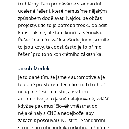
truhlárny. Tam prodáváme standardní 
ucelené řešení, které nemusíme nějakým 
způsobem dodělávat. Najdou se občas 
projekty, kde to je potřeba trošku doladit 
konstrukčně, ale tam končí ta sériovka. 
Řešení na míru začíná všude jinde. Jakmile 
to jsou kovy, tak dost často je to přímo 
řešení pro toho konkrétního zákazníka.
Jakub Medek 
Je to dané tím, že jsme v automotive a je 
to dané prostorem těch firem. Ti truhláři 
ne úplně řeší to místo, ale v tom 
automotive je to jasně nalajnované, zvlášť 
když se pak musí člověk vměstnat do 
nějaké haly s CNC a nedejbože, aby 
zákazník posouval CNC stroj. Standardní 
stroj je pro obchodníka prkotina, přidáme 