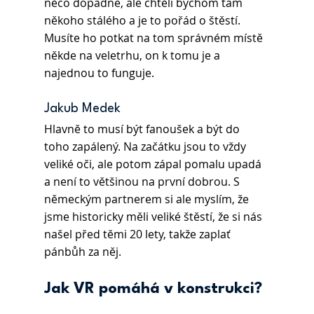
něco dopadne, ale chtěli bychom tam 
někoho stálého a je to pořád o štěstí. 
Musíte ho potkat na tom správném místě 
někde na veletrhu, on k tomu je a 
najednou to funguje.
Jakub Medek
Hlavně to musí být fanoušek a být do 
toho zapálený. Na začátku jsou to vždy 
veliké oči, ale potom zápal pomalu upadá 
a není to většinou na první dobrou. S 
německým partnerem si ale myslím, že 
jsme historicky měli veliké štěstí, že si nás 
našel před těmi 20 lety, takže zaplať 
pánbůh za něj.
Jak VR pomáhá v konstrukci?