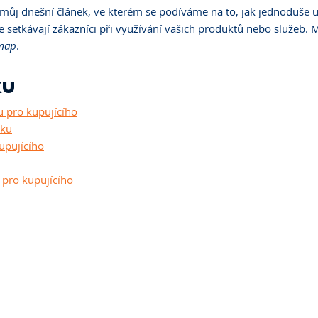
 můj dnešní článek, ve kterém se podíváme na to, jak jednoduše u
e setkávají zákazníci při využívání vašich produktů nebo služeb. 
 map
.
ku
u pro kupujícího
tku
upujícího
 pro kupujícího