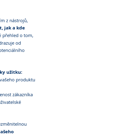
ím z nástrojů, 
 jak a kde 
ý přehled o tom, 
drazuje od 
otenciálního 
ky užitku:
í vašeho produktu 
jenost zákazníka 
živatelské 
nezměnitelnou 
vašeho 