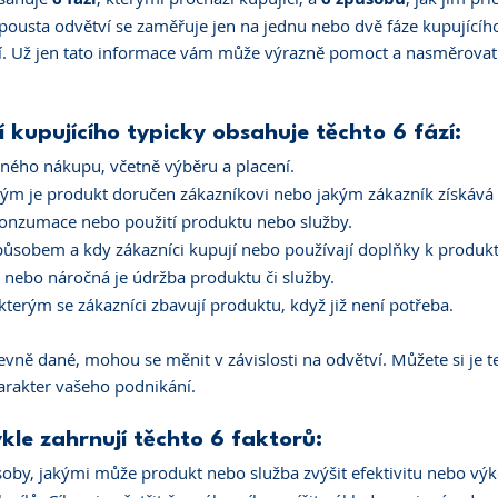
spousta odvětví se zaměřuje jen na jednu nebo dvě fáze kupujícího
íží. Už jen tato informace vám může výrazně pomoct a nasměrovat 
 kupujícího typicky obsahuje těchto 6 fází:
ného nákupu, včetně výběru a placení.
kým je produkt doručen zákazníkovi nebo jakým zákazník získává 
onzumace nebo použití produktu nebo služby.
ůsobem a kdy zákazníci kupují nebo používají doplňky k produkt
 nebo náročná je údržba produktu či služby.
kterým se zákazníci zbavují produktu, když již není potřeba.
evně dané, mohou se měnit v závislosti na odvětví. Můžete si je t
harakter vašeho podnikání.
kle zahrnují těchto 6 faktorů:
oby, jakými může produkt nebo služba zvýšit efektivitu nebo vý