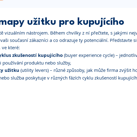
mapy užitku pro kupujícího
ě vizuálním nástrojem. Během chvilky z ní přečtete, s jakými nej
aši současní zákazníci a co odrazuje ty potenciální. Představte si 
, ve které:
yklus zkušeností kupujícího
 (buyer experience cycle) – jednotli
ři používání produktu nebo služby,
y užitku
 (utility levers) – různé způsoby, jak může firma zvýšit h
 nebo služba poskytuje v různých fázích cyklu zkušeností kupující