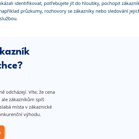
okázali identifikovat, potřebujete jít do hloubky, pochopit zákazní
příklad průzkumy, rozhovory se zákazníky nebo sledování jejich 
službou.
kazník 
chce?
ě odcházejí. Víte, že cena 
 ale zákazníkům spíš 
slabá místa v zákaznické 
konkurenční výhodu.
a