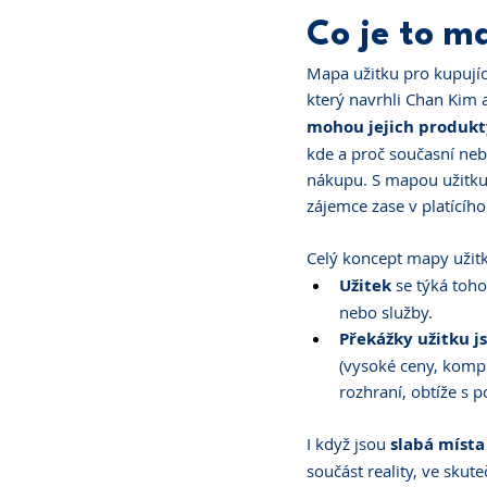
Co je to m
Mapa užitku pro kupujíc
který navrhli Chan Ki
mohou jejich produkt
kde a proč současní nebo
nákupu. S mapou užitku 
zájemce zase v platícího
Celý koncept mapy užitk
Užitek
 se týká toho
nebo služby. 
Překážky užitku j
(vysoké ceny, kompl
rozhraní, obtíže s
I když jsou 
slabá místa
součást reality, ve skute