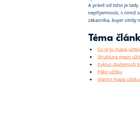
A právě od toho je tady
nepříjemnosti, s nimiž s
zákazníka, 
buyer utility
Téma člán
Co je to mapa užitk
Struktura mapy uži
Cyklus zkušeností k
Páky užitku
Vlastní mapa užitku