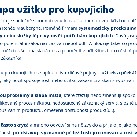
apa užitku pro kupujícího
ího je společně s 
hodnotovou inovací
 a 
hodnotovou křivkou
 dalš
m a Renée Mauborgne. Pomáhá firmám 
systematicky prozkoumat,
y nebo služby lépe vyhovět potřebám kupujících
. Dává jasn
 potenciální zákazníci zažívají nepohodlí. A ukazuje také, co je o
můžete všechna slabá místa proměnit v příležitosti pro růst. A p
 zákazníka.
u pro kupujícího se opírá o dva klíčové pojmy – 
užitek a překáž
, jaký pocit spokojenosti nebo užitku zákazníci získají z využíván
sou problémy a slabá místa
, které ztěžují nebo zmenšují spoko
ikovaný proces nákupu, nedostatečný zákaznický servis, složité u
 používáním produktu, omezená dostupnost produktů…). 
 často skrytá
 a mnoho odvětví si na ně zvyklo a přijalo je jako 
čnosti 
představují významné příležitosti pro inovaci a růst 