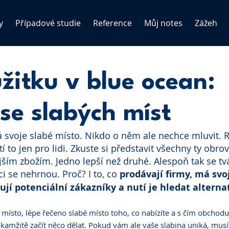
y
Případové studie
Reference
Můj notes
Zážeh
itku v blue ocean:
se slabých míst
á svoje slabé místo. Nikdo o něm ale nechce mluvit. R
tí to jen pro lidi. Zkuste si představit všechny ty obrov
ším zbožím. Jedno lepší než druhé. Alespoň tak se tvář
i se nehrnou. Proč? I to, co 
prodávají firmy, má svo
ují potenciální zákazníky a nutí je hledat alterna
 místo, lépe řečeno slabé místo toho, co nabízíte a s čím obchodu
amžitě začít něco dělat. Pokud vám ale vaše slabina uniká, musíte 