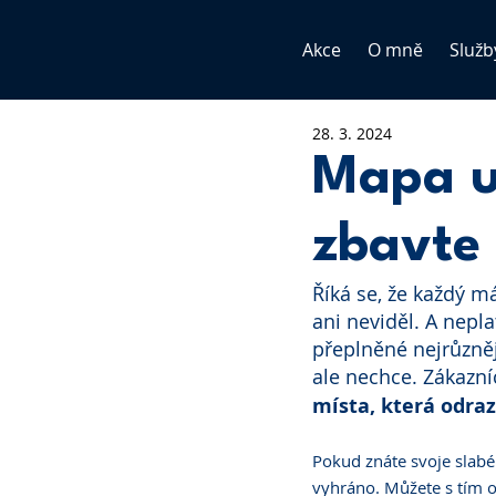
Akce
O mně
Služb
28. 3. 2024
Mapa už
zbavte 
Říká se, že každý m
ani neviděl. A nepla
přeplněné nejrůzněj
ale nechce. Zákazníc
místa, která odraz
Pokud znáte svoje slabé
vyhráno. Můžete s tím ok