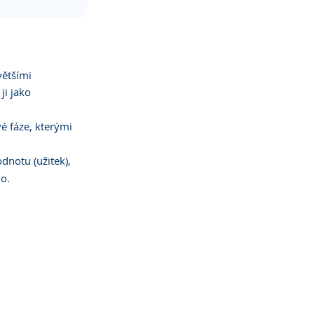
většími 
ji jako 
vé fáze, kterými 
odnotu (užitek), 
ho.