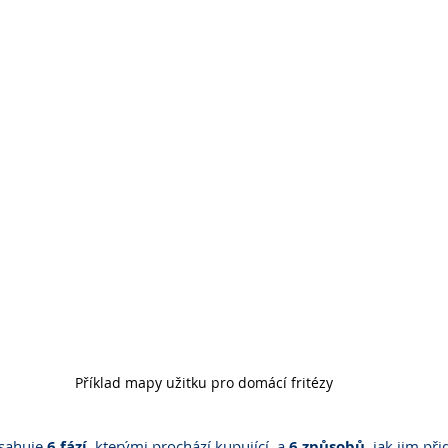
Příklad mapy užitku pro domácí fritézy
sahuje 
6 fází
, kterými prochází kupující, a 
6 způsobů
, jak jim př