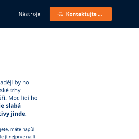
Nástroje
Kontaktujte mě
aději by ho 
ské trhy 
í. Moc lidí ho 
je slabá 
tivy jinde
. 
jete, máte napůl 
ji nejprve najít. 