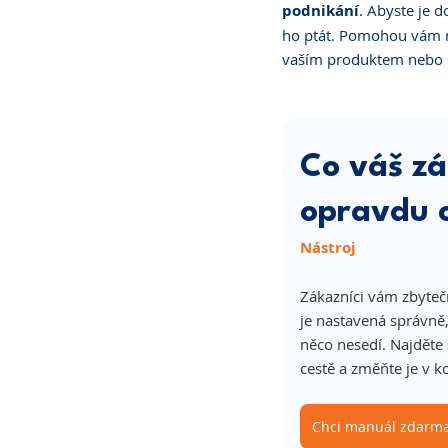
podnikání
. Abyste je d
ho ptát. Pomohou vám na
vaším produktem nebo 
Co váš zá
opravdu 
Nástroj
Zákazníci vám zbytečn
je nastavená správně,
něco nesedí. Najděte 
cestě a změňte je v 
Chci manuál zdarm