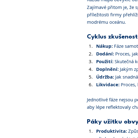
Zajímavé přitom je, že 
příležitosti firmy přehl
modrému oceánu.
Cyklus zkušeností
Nákup: 
Fáze samot
Dodání: 
Proces, ja
Použití: 
Skutečná k
Doplnění: 
Jakým zp
Údržba: 
Jak snadná
Likvidace: 
Proces, 
Jednotlivé fáze nejsou p
aby lépe reflektovaly c
Páky užitku obvy
Produktivita: 
Způs