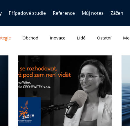
y
Případové studie
Reference
Můj notes
Zážeh
ategie
Obchod
Inovace
Lidé
Ostatní
Men