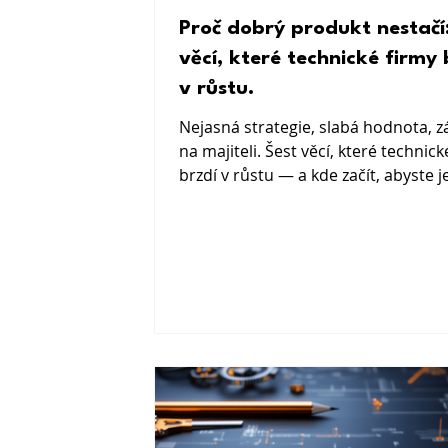
Proč dobrý produkt nestačí: Še
věcí, které technické firmy 
v růstu.
Nejasná strategie, slabá hodnota, z
na majiteli. Šest věcí, které technick
brzdí v růstu — a kde začít, abyste j
překonali.