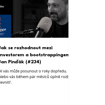
Jak se rozhodnout mezi
investorem a bootstrappingem:
Jan Pinďák (#234)
AI vás může posunout o roky dopředu.
Nebo vás během pár měsíců úplně rozbít
zevnitř.