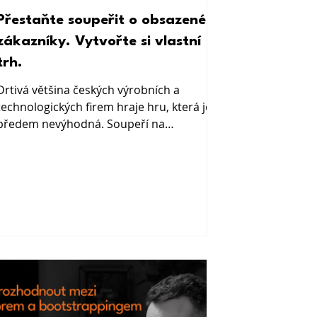
Přestaňte soupeřit o obsazené
zákazníky. Vytvořte si vlastní
trh.
Drtivá většina českých výrobních a
technologických firem hraje hru, která je
předem nevýhodná. Soupeří na
přeplněných trzích o zákazníky, kteří si je
seřadí do tabulky a vybírají podle ceny.
Přitom existuje jiný přístup a vysoká
kvalita i technologická zdatnost k němu
dávají víc předpokladů, než si většina
majitelů a ředitelů připouští. Red Ocean:
zakázky vybojované na úkor slušné marže
Představte si krvavý oceán. Přesně takový
obraz použili profesoři W. Chan Kim a
Renée Ma