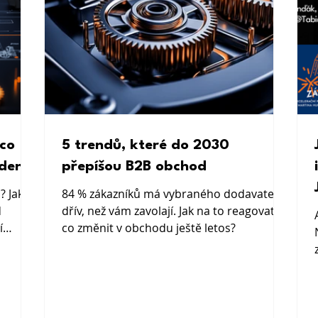
co
5 trendů, které do 2030
 den
přepíšou B2B obchod
? Jak
84 % zákazníků má vybraného dodavatele
d
dřív, než vám zavolají. Jak na to reagovat a
í
co změnit v obchodu ještě letos?
ro