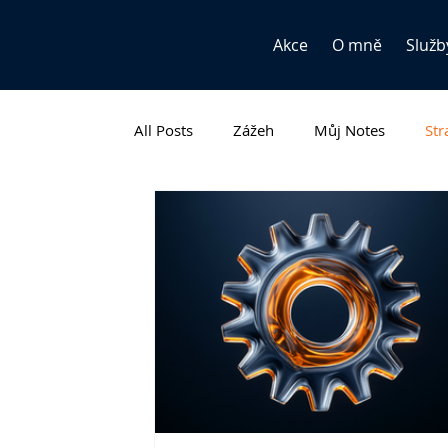
Akce
O mně
Služb
All Posts
Zážeh
Můj Notes
Str