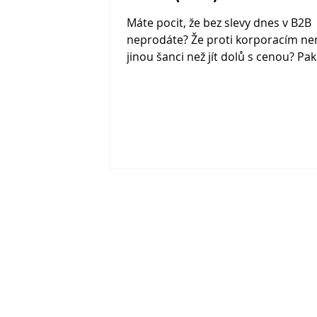
Máte pocit, že bez slevy dnes v B2B
neprodáte? Že proti korporacím n
jinou šanci než jít dolů s cenou? Pak
možná jen hrajete špatnou hru.