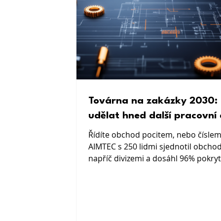
Továrna na zakázky 2030: 
udělat hned další pracovní
Řídíte obchod pocitem, nebo číslem
AIMTEC s 250 lidmi sjednotil obcho
napříč divizemi a dosáhl 96% pokryt
portfolia. Konkrétní 90denní plán p
firmy do 300 lidí.