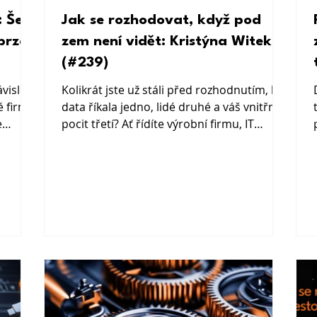
st
Jak se rozhodovat, když pod
brzdí
zem není vidět: Kristýna Witek
(#239)
ávislost
Kolikrát jste už stáli před rozhodnutím, kdy
é firmy
data říkala jedno, lidé druhé a váš vnitřní
e
pocit třetí? Ať řídíte výrobní firmu, IT
společnost nebo stavební projekt, jedna
věc je jistá. Nikdy nevidíte všechno.
Vždycky je něco pod povrchem.