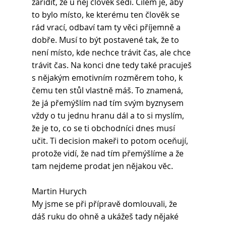
zařídit, že u něj člověk sedí. Cílem je, aby 
to bylo místo, ke kterému ten člověk se 
rád vrací, odbaví tam ty věci příjemně a 
dobře. Musí to být postavené tak, že to 
není místo, kde nechce trávit čas, ale chce 
trávit čas. Na konci dne tedy také pracuješ 
s nějakým emotivním rozměrem toho, k 
čemu ten stůl vlastně máš. To znamená, 
že já přemýšlím nad tím svým byznysem 
vždy o tu jednu hranu dál a to si myslím, 
že je to, co se ti obchodníci dnes musí 
učit. Ti decision makeři to potom oceňují, 
protože vidí, že nad tím přemýšlíme a že 
tam nejdeme prodat jen nějakou věc.
Martin Hurych 
My jsme se při přípravě domlouvali, že 
dáš ruku do ohně a ukážeš tady nějaké 