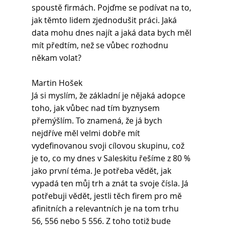
spoustě firmách. Pojďme se podívat na to, 
jak těmto lidem zjednodušit práci. Jaká 
data mohu dnes najít a jaká data bych měl 
mít předtím, než se vůbec rozhodnu 
někam volat?
Martin Hošek
Já si myslím, že základní je nějaká adopce 
toho, jak vůbec nad tím byznysem 
přemýšlím. To znamená, že já bych 
nejdříve měl velmi dobře mít 
vydefinovanou svoji cílovou skupinu, což 
je to, co my dnes v Saleskitu řešíme z 80 % 
jako první téma. Je potřeba vědět, jak 
vypadá ten můj trh a znát ta svoje čísla. Já 
potřebuji vědět, jestli těch firem pro mě 
afinitních a relevantních je na tom trhu 
56, 556 nebo 5 556. Z toho totiž bude 