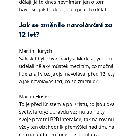
dělají. Já to dnes nevnímám jen o tom 
bavit se, jak to dělat, ale i proč to dělat.
Jak se změnilo navolávání za 
12 let?
Martin Hurych 
Saleskit byl dříve Leady a Merk, abychom 
udělali nějaký můstek mezi tím, co možná 
lidé znají více. Jak jsi navolával před 12 lety 
a jak navoláváš teď, co se změnilo?
Martin Hošek
To je před Kristem a po Kristu, to jsou dva 
světy. Já když opravdu vezmu úplně ty 
svoje prvotní B2B interakce, tak na rovinu 
vždy ten obchodník přemýšlel nad tím, na 
čem já budu ten meeting domlouvat. 