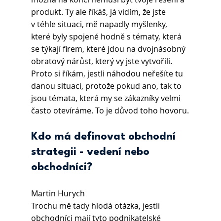
produkt. Ty ale říkáš, já vidím, že jste 
v téhle situaci, mě napadly myšlenky, 
které byly spojené hodně s tématy, která 
se týkají firem, které jdou na dvojnásobný 
obratový nárůst, který vy jste vytvořili. 
Proto si říkám, jestli náhodou neřešíte tu 
danou situaci, protože pokud ano, tak to 
jsou témata, která my se zákazníky velmi 
často otevíráme. To je důvod toho hovoru.
Kdo má definovat obchodní 
strategii - vedení nebo 
obchodníci?
Martin Hurych 
Trochu mě tady hlodá otázka, jestli 
obchodníci mají tyto podnikatelské 