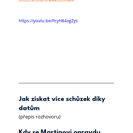
https://youtu.be/PcyH84ogZys
Jak získat více schůzek díky 
datům
(přepis rozhovoru)
Kdy se Martinovi opravdu 