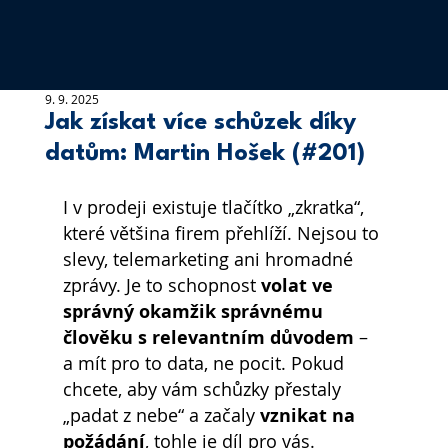
9. 9. 2025
Jak získat více schůzek díky
datům: Martin Hošek (#201)
I v prodeji existuje tlačítko „zkratka“, 
které většina firem přehlíží. Nejsou to 
slevy, telemarketing ani hromadné 
zprávy. Je to schopnost 
volat ve 
správný okamžik správnému 
člověku s relevantním důvodem
 – 
a mít pro to data, ne pocit. Pokud 
chcete, aby vám schůzky přestaly 
„padat z nebe“ a začaly 
vznikat na 
požádání
, tohle je díl pro vás.