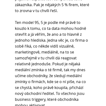
zákazníka. Pak je nějakých 5 % firem, které 
to zrovna v tu chvíli řeší.
Ten model 95, 5 je podle mě právě to 
kouzlo k tomu, co ta data mohou hodně 
otevřít a já věřím, že ano a to hlavně z 
jednoho hlediska. Jedna věc je, co firma o 
sobě říká, co někde vidíš vizuálně, 
marketingově, mediálně, na to se 
samozřejmě v tu chvíli dá reagovat 
relativně jednoduše. Pokud je nějaká 
mediální zmínka o té firmě, tak my dnes 
učíme obchodníky, že sledují mediální 
zmínky o firmách, kde se o ní píše, na co 
se chystá, koho právě koupila, přichází 
nový obchodní ředitel. To všechno jsou 
business triggery, které obchodníka 
mohou aktivovat.