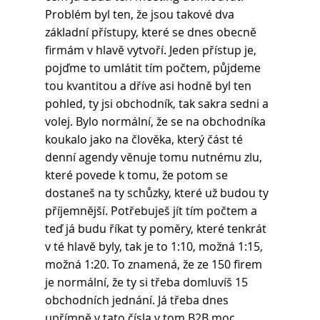
Problém byl ten, že jsou takové dva 
základní přístupy, které se dnes obecně 
firmám v hlavě vytvoří. Jeden přístup je, 
pojďme to umlátit tím počtem, půjdeme 
tou kvantitou a dříve asi hodně byl ten 
pohled, ty jsi obchodník, tak sakra sedni a 
volej. Bylo normální, že se na obchodníka 
koukalo jako na člověka, který část té 
denní agendy věnuje tomu nutnému zlu, 
které povede k tomu, že potom se 
dostaneš na ty schůzky, které už budou ty 
příjemnější. Potřebuješ jít tím počtem a 
teď já budu říkat ty poměry, které tenkrát 
v té hlavě byly, tak je to 1:10, možná 1:15, 
možná 1:20. To znamená, že ze 150 firem 
je normální, že ty si třeba domluvíš 15 
obchodních jednání. Já třeba dnes 
upřímně v tato čísla v tom B2B moc 