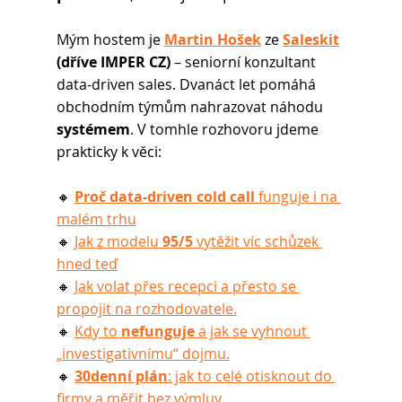
Mým hostem je 
Martin Hošek
 ze 
Saleskit
(dříve IMPER CZ)
 – seniorní konzultant 
data-driven sales. Dvanáct let pomáhá 
obchodním týmům nahrazovat náhodu 
systémem
. V tomhle rozhovoru jdeme 
prakticky k věci:
🔸 
Proč data-driven cold call
 funguje i na 
malém trhu
🔸 
Jak z modelu 
95/5
 vytěžit víc schůzek 
hned teď
🔸 
Jak volat přes recepci a přesto se 
propojit na rozhodovatele.
🔸 
Kdy to 
nefunguje
 a jak se vyhnout 
„investigativnímu“ dojmu.
🔸 
30denní plán
: jak to celé otisknout do 
firmy a měřit bez výmluv.