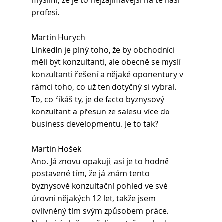
myslím, že je to nejzajímavější na té naší 
profesi.
Martin Hurych 
LinkedIn je plný toho, že by obchodníci 
měli být konzultanti, ale obecně se myslí 
konzultanti řešení a nějaké oponentury v 
rámci toho, co už ten dotyčný si vybral. 
To, co říkáš ty, je de facto byznysový 
konzultant a přesun ze salesu více do 
business developmentu. Je to tak?
Martin Hošek 
Ano. Já znovu opakuji, asi je to hodně 
postavené tím, že já znám tento 
byznysově konzultační pohled ve své 
úrovni nějakých 12 let, takže jsem 
ovlivněný tím svým způsobem práce. 