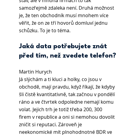
stav, ale v mnoha firmách to tak 
samozřejmě zdaleka není. Druhá možnost 
je, že ten obchodník musí mnohem více 
věřit, že on ze tří hovorů domluví jednu 
schůzku. To je to téma.
Jaká data potřebujete znát 
před tím, než zvedete telefon?
Martin Hurych 
Já slýchám a ti kluci a holky, co jsou v 
obchodě, mají pravdu, když říkají, že kdyby 
šli čistě kvantitativně, tak začnou v pondělí 
ráno a ve čtvrtek odpoledne nemají komu 
volat. Jejich trh je totiž třeba 200, 300 
firem v republice a oni si nemohou dovolit 
zničit si reputaci. Zároveň je 
neekonomické mít plnohodnotné BDR ve 