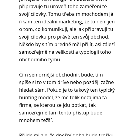
připravuje tu úroveň toho zaměření té 
svojí cílovky. Tomu třeba mimochodem já 
říkám ten ideální marketing, že to není jen 
o tom, co komunikuji, ale jak připravuji tu 
svoji cílovku pro právě ten svůj obchod. 
Někdo by s tím předně měl přijít, asi záleží 
samozřejmě na velikosti a typologii toho 
obchodního týmu. 
Čím seniornější obchodník bude, tím 
spíše si to v tom dříve nebo později začne 
hledat sám. Pokud je to takový ten typický 
hunting model, že mě tolik nezajímá ta 
firma, se kterou se jdu potkat, tak 
samozřejmě tam tento přístup bude 
mnohem těžší. 
Přijde mi ale, že dnešní doba bude trošku 