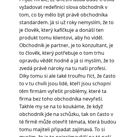
vyžadovat redefinici slova obchodník v 
tom, co by mělo být právě obchodníka 
standardem. Já si už roky nemyslím, že to 
je člověk, který kafíčkuje a donáší ten 
produkt tomu klientovi, aby ho viděl. 
Obchodník je partner, je to konzultant, je 
to člověk, který potřebuje o tom trhu 
opravdu vědět hodně a já si myslím, že to 
zvedá právě nároky na tu naši profesi. 
Díky tomu si ale také troufnu říct, že často 
to v tu chvíli jsou lidé, kteří jsou schopní 
těm firmám vyřešit problémy, které ta 
firma bez toho obchodníka nevyřeší. 
Takhle my se na to koukáme, že když 
obchodník jde na schůzku, tak on často v 
té firmě může otevřít témata, která budou 
tomu majiteli připadat zajímavá. To si 