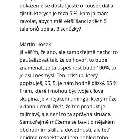
dokážeme se dostat ještě o kousek dál a 
zjistit, kterých je těch 5 %, kam já mám 
zavolat, abych měl větší šanci z těch 5 
telefonů udělat 3 schůzky?
Martin Hošek 
Já věřím, že ano, ale samozřejmě nechci to 
paušalizovat tak, že co hovor, to bude 
znamenat, že ta úspěšnost bude 100%, to 
je asi i nesmysl. Ten přístup, který 
popisuješ, 95, 5, je nám hodně blízký. 95 % 
firem, které i mohou být tvoje cílová 
skupina, je v nějakém timingu, který může 
v danou chvíli říkat, že ten produkt je 
zajímavý, ale není to ta správná situace. 
Samozřejmě můžeme se bavit o nějakém 
obchodním skillu a dovednosti, ale teď 
pojďme respektovat i ten pohled toho 