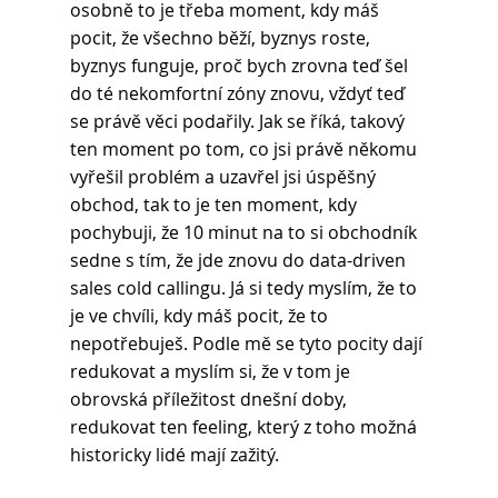
osobně to je třeba moment, kdy máš 
pocit, že všechno běží, byznys roste, 
byznys funguje, proč bych zrovna teď šel 
do té nekomfortní zóny znovu, vždyť teď 
se právě věci podařily. Jak se říká, takový 
ten moment po tom, co jsi právě někomu 
vyřešil problém a uzavřel jsi úspěšný 
obchod, tak to je ten moment, kdy 
pochybuji, že 10 minut na to si obchodník 
sedne s tím, že jde znovu do data-driven 
sales cold callingu. Já si tedy myslím, že to 
je ve chvíli, kdy máš pocit, že to 
nepotřebuješ. Podle mě se tyto pocity dají 
redukovat a myslím si, že v tom je 
obrovská příležitost dnešní doby, 
redukovat ten feeling, který z toho možná 
historicky lidé mají zažitý.