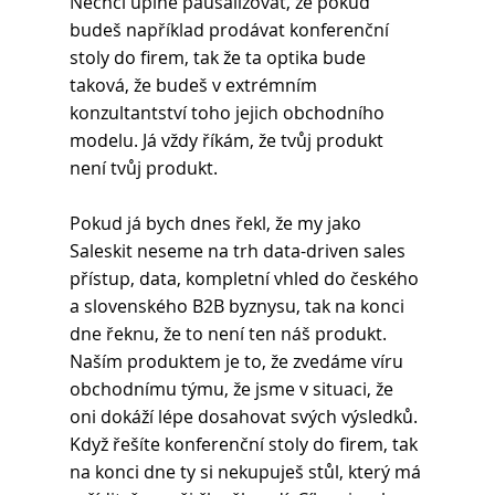
Nechci úplně paušalizovat, že pokud 
budeš například prodávat konferenční 
stoly do firem, tak že ta optika bude 
taková, že budeš v extrémním 
konzultantství toho jejich obchodního 
modelu. Já vždy říkám, že tvůj produkt 
není tvůj produkt. 
Pokud já bych dnes řekl, že my jako 
Saleskit neseme na trh data-driven sales 
přístup, data, kompletní vhled do českého 
a slovenského B2B byznysu, tak na konci 
dne řeknu, že to není ten náš produkt. 
Naším produktem je to, že zvedáme víru 
obchodnímu týmu, že jsme v situaci, že 
oni dokáží lépe dosahovat svých výsledků. 
Když řešíte konferenční stoly do firem, tak 
na konci dne ty si nekupuješ stůl, který má 