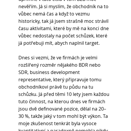
nevěřím. Já si myslím, že obchodník na to 
vůbec nemá čas a když to vezmu 
historicky, tak já jsem strašně moc strávil 
času aktivitami, které by mě na konci dne 
vůbec nedostaly na počet schůzek, které 
já potřebuji mít, abych naplnil target. 
Dnes si vezmi, že ve firmách je velmi 
rozšířený rozměr nějakého BDR nebo 
SDR, business development 
representative, který připravuje tomu 
obchodníkovi právě tu půdu na tu 
schůzku. Já před těmi 10 lety jsem každou 
tuto činnost, na kterou dnes ve firmách 
jsou dvě definované pozice, dělal na 20–
30 %, takže jaký v tom mohl být výkon. Ta 
moje zkušenost tenkrát byla vysoce 
kvantitativní a paradoxně nemohla nikdy 