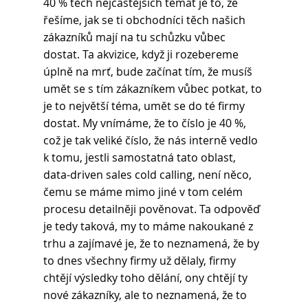
40 % těch nejčastějších témat je to, že 
řešíme, jak se ti obchodníci těch našich 
zákazníků mají na tu schůzku vůbec 
dostat. Ta akvizice, když ji rozebereme 
úplně na mrť, bude začínat tím, že musíš 
umět se s tím zákazníkem vůbec potkat, to 
je to největší téma, umět se do té firmy 
dostat. My vnímáme, že to číslo je 40 %, 
což je tak veliké číslo, že nás interně vedlo 
k tomu, jestli samostatná tato oblast, 
data-driven sales cold calling, není něco, 
čemu se máme mimo jiné v tom celém 
procesu detailněji pověnovat. Ta odpověď 
je tedy taková, my to máme nakoukané z 
trhu a zajímavé je, že to neznamená, že by 
to dnes všechny firmy už dělaly, firmy 
chtějí výsledky toho dělání, ony chtějí ty 
nové zákazníky, ale to neznamená, že to 