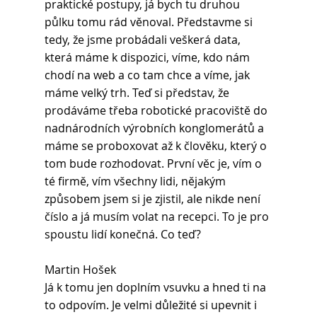
praktické postupy, já bych tu druhou 
půlku tomu rád věnoval. Představme si 
tedy, že jsme probádali veškerá data, 
která máme k dispozici, víme, kdo nám 
chodí na web a co tam chce a víme, jak 
máme velký trh. Teď si představ, že 
prodáváme třeba robotické pracoviště do 
nadnárodních výrobních konglomerátů a 
máme se proboxovat až k člověku, který o 
tom bude rozhodovat. První věc je, vím o 
té firmě, vím všechny lidi, nějakým 
způsobem jsem si je zjistil, ale nikde není 
číslo a já musím volat na recepci. To je pro 
spoustu lidí konečná. Co teď?
Martin Hošek 
Já k tomu jen doplním vsuvku a hned ti na 
to odpovím. Je velmi důležité si upevnit i 