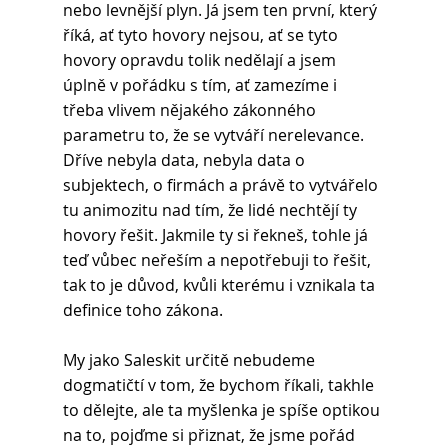
nebo levnější plyn. Já jsem ten první, který 
říká, ať tyto hovory nejsou, ať se tyto 
hovory opravdu tolik nedělají a jsem 
úplně v pořádku s tím, ať zamezíme i 
třeba vlivem nějakého zákonného 
parametru to, že se vytváří nerelevance. 
Dříve nebyla data, nebyla data o 
subjektech, o firmách a právě to vytvářelo 
tu animozitu nad tím, že lidé nechtějí ty 
hovory řešit. Jakmile ty si řekneš, tohle já 
teď vůbec neřeším a nepotřebuji to řešit, 
tak to je důvod, kvůli kterému i vznikala ta 
definice toho zákona. 
My jako Saleskit určitě nebudeme 
dogmatičtí v tom, že bychom říkali, takhle 
to dělejte, ale ta myšlenka je spíše optikou 
na to, pojďme si přiznat, že jsme pořád 