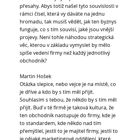
přesahy. Abys totiž našel tyto souvislosti v 
rámci čísel, která vy dáváte na jednu 
hromadu, tak musíš vědět, jak ten byznys 
funguje, co s tím souvisí, jaké jsou vnější 
projevy. Není tohle náhodou strategická 
věc, kterou v základu vymyslet by mělo 
spíše vedení firmy než každý jednotlivý 
obchodník?
Martin Hošek 
Otázka slepice, nebo vejce je na místě, co 
je dříve a kdo by s tím měl přijít. 
Souhlasím s tebou, že někdo by s tím měl 
přijít. Buď v té firmě je taková kultura, že 
ten obchodník nastupuje do firmy, kde je 
to standardem, kde někdo nad tím 
přemýšlel, jestli to je majitel firmy, jestli to 
je nějaké marketingové oddělení, které 