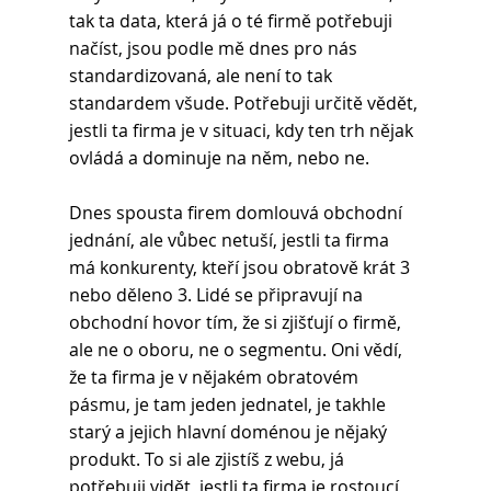
tak ta data, která já o té firmě potřebuji 
načíst, jsou podle mě dnes pro nás 
standardizovaná, ale není to tak 
standardem všude. Potřebuji určitě vědět, 
jestli ta firma je v situaci, kdy ten trh nějak 
ovládá a dominuje na něm, nebo ne. 
Dnes spousta firem domlouvá obchodní 
jednání, ale vůbec netuší, jestli ta firma 
má konkurenty, kteří jsou obratově krát 3 
nebo děleno 3. Lidé se připravují na 
obchodní hovor tím, že si zjišťují o firmě, 
ale ne o oboru, ne o segmentu. Oni vědí, 
že ta firma je v nějakém obratovém 
pásmu, je tam jeden jednatel, je takhle 
starý a jejich hlavní doménou je nějaký 
produkt. To si ale zjistíš z webu, já 
potřebuji vidět, jestli ta firma je rostoucí, 