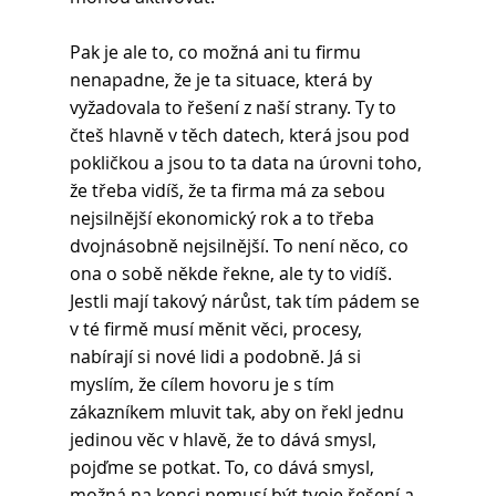
Pak je ale to, co možná ani tu firmu 
nenapadne, že je ta situace, která by 
vyžadovala to řešení z naší strany. Ty to 
čteš hlavně v těch datech, která jsou pod 
pokličkou a jsou to ta data na úrovni toho, 
že třeba vidíš, že ta firma má za sebou 
nejsilnější ekonomický rok a to třeba 
dvojnásobně nejsilnější. To není něco, co 
ona o sobě někde řekne, ale ty to vidíš. 
Jestli mají takový nárůst, tak tím pádem se 
v té firmě musí měnit věci, procesy, 
nabírají si nové lidi a podobně. Já si 
myslím, že cílem hovoru je s tím 
zákazníkem mluvit tak, aby on řekl jednu 
jedinou věc v hlavě, že to dává smysl, 
pojďme se potkat. To, co dává smysl, 
možná na konci nemusí být tvoje řešení a 