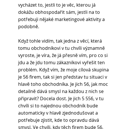
vycházet to, jestli to je věc, kterou já 
dokážu obhospodařit sám, jestli na to 
potřebuji nějaké marketingové aktivity a 
podobně. 
Když tohle vidím, tak jedna z věcí, která 
tomu obchodníkovi v tu chvíli významně 
vyroste, je víra, že já přesně vím, pro co si 
jdu a že jdu tomu zákazníkovi vyřešit ten 
problém. Když vím, že moje cílová skupina 
je 56 firem, tak si jen představ tu situaci v 
hlavě toho obchodníka. Je jich 56, jak moc 
detailně dává smysl na každou z nich se 
připravit? Docela dost. Je jich 5 556, v tu 
chvíli si to najednou obchodník bude 
automaticky v hlavě zjednodušovat a 
potřebuje zjistit, kde to opravdu dává 
smysl. Ve chvíli, kdy těch firem bude 56, 