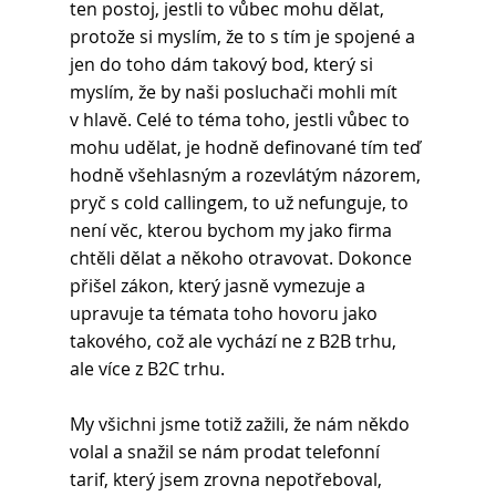
ten postoj, jestli to vůbec mohu dělat, 
protože si myslím, že to s tím je spojené a 
jen do toho dám takový bod, který si 
myslím, že by naši posluchači mohli mít 
v hlavě. Celé to téma toho, jestli vůbec to 
mohu udělat, je hodně definované tím teď 
hodně všehlasným a rozevlátým názorem, 
pryč s cold callingem, to už nefunguje, to 
není věc, kterou bychom my jako firma 
chtěli dělat a někoho otravovat. Dokonce 
přišel zákon, který jasně vymezuje a 
upravuje ta témata toho hovoru jako 
takového, což ale vychází ne z B2B trhu, 
ale více z B2C trhu. 
My všichni jsme totiž zažili, že nám někdo 
volal a snažil se nám prodat telefonní 
tarif, který jsem zrovna nepotřeboval, 