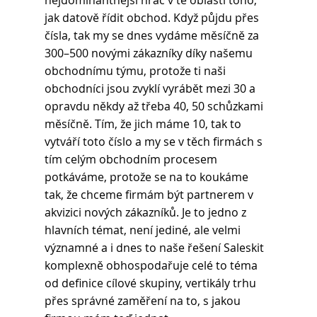
nejdominantnější hráč v té oblasti toho, 
jak datově řídit obchod. Když půjdu přes 
čísla, tak my se dnes vydáme měsíčně za 
300–500 novými zákazníky díky našemu 
obchodnímu týmu, protože ti naši 
obchodníci jsou zvyklí vyrábět mezi 30 a 
opravdu někdy až třeba 40, 50 schůzkami 
měsíčně. Tím, že jich máme 10, tak to 
vytváří toto číslo a my se v těch firmách s 
tím celým obchodním procesem 
potkáváme, protože se na to koukáme 
tak, že chceme firmám být partnerem v 
akvizici nových zákazníků. Je to jedno z 
hlavních témat, není jediné, ale velmi 
významné a i dnes to naše řešení Saleskit 
komplexně obhospodařuje celé to téma 
od definice cílové skupiny, vertikály trhu 
přes správné zaměření na to, s jakou 