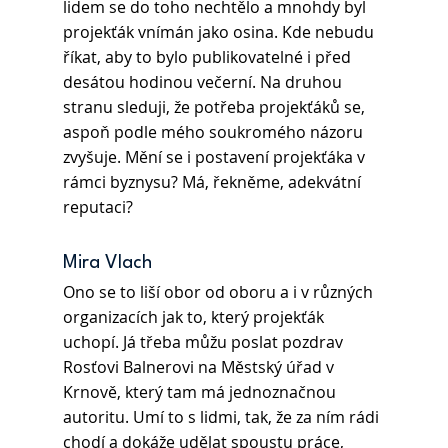
lidem se do toho nechtělo a mnohdy byl 
projekťák vnímán jako osina. Kde nebudu 
říkat, aby to bylo publikovatelné i před 
desátou hodinou večerní. Na druhou 
stranu sleduji, že potřeba projekťáků se, 
aspoň podle mého soukromého názoru 
zvyšuje. Mění se i postavení projekťáka v 
rámci byznysu? Má, řekněme, adekvátní 
reputaci?
Mira Vlach
Ono se to liší obor od oboru a i v různých 
organizacích jak to, který projekťák 
uchopí. Já třeba můžu poslat pozdrav 
Rosťovi Balnerovi na Městský úřad v 
Krnově, který tam má jednoznačnou 
autoritu. Umí to s lidmi, tak, že za ním rádi 
chodí a dokáže udělat spoustu práce, 