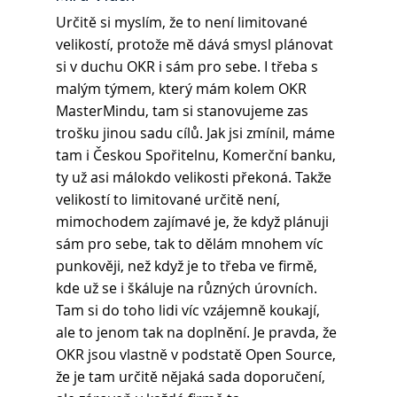
Určitě si myslím, že to není limitované 
velikostí, protože mě dává smysl plánovat 
si v duchu OKR i sám pro sebe. I třeba s 
malým týmem, který mám kolem OKR 
MasterMindu, tam si stanovujeme zas 
trošku jinou sadu cílů. Jak jsi zmínil, máme 
tam i Českou Spořitelnu, Komerční banku, 
ty už asi málokdo velikosti překoná. Takže 
velikostí to limitované určitě není, 
mimochodem zajímavé je, že když plánuji 
sám pro sebe, tak to dělám mnohem víc 
punkověji, než když je to třeba ve firmě, 
kde už se i škáluje na různých úrovních. 
Tam si do toho lidi víc vzájemně koukají, 
ale to jenom tak na doplnění. Je pravda, že 
OKR jsou vlastně v podstatě Open Source, 
že je tam určitě nějaká sada doporučení, 