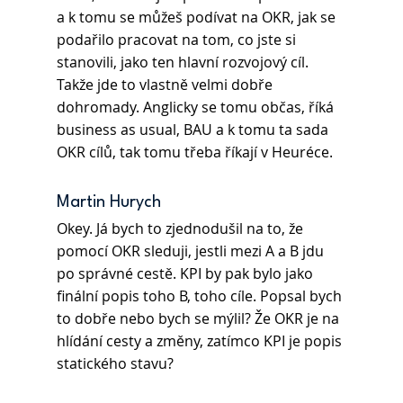
a k tomu se můžeš podívat na OKR, jak se 
podařilo pracovat na tom, co jste si 
stanovili, jako ten hlavní rozvojový cíl. 
Takže jde to vlastně velmi dobře 
dohromady. Anglicky se tomu občas, říká 
business as usual, BAU a k tomu ta sada 
OKR cílů, tak tomu třeba říkají v Heuréce.
Martin Hurych
Okey. Já bych to zjednodušil na to, že 
pomocí OKR sleduji, jestli mezi A a B jdu 
po správné cestě. KPI by pak bylo jako 
finální popis toho B, toho cíle. Popsal bych 
to dobře nebo bych se mýlil? Že OKR je na 
hlídání cesty a změny, zatímco KPI je popis 
statického stavu?