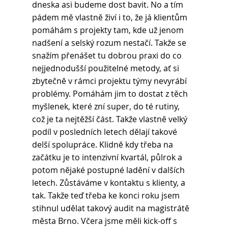
dneska asi budeme dost bavit. No a tím 
pádem mě vlastně živí i to, že já klientům 
pomáhám s projekty tam, kde už jenom 
nadšení a selský rozum nestačí. Takže se 
snažím přenášet tu dobrou praxi do co 
nejjednodušší použitelné metody, ať si 
zbytečně v rámci projektu týmy nevyrábí 
problémy. Pomáhám jim to dostat z těch 
myšlenek, které zní super, do té rutiny, 
což je ta nejtěžší část. Takže vlastně velký 
podíl v posledních letech dělají takové 
delší spolupráce. Klidně kdy třeba na 
začátku je to intenzivní kvartál, půlrok a 
potom nějaké postupné ladění v dalších 
letech. Zůstáváme v kontaktu s klienty, a 
tak. Takže teď třeba ke konci roku jsem 
stihnul udělat takový audit na magistrátě 
města Brno. Včera jsme měli kick-off s 