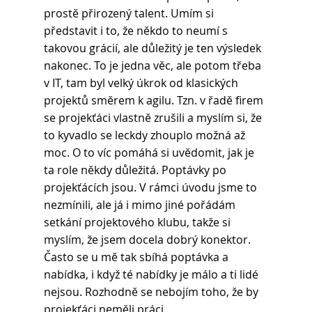
prostě přirozený talent. Umím si 
představit i to, že někdo to neumí s 
takovou grácií, ale důležitý je ten výsledek 
nakonec. To je jedna věc, ale potom třeba 
v IT, tam byl velký úkrok od klasických 
projektů směrem k agilu. Tzn. v řadě firem 
se projekťáci vlastně zrušili a myslím si, že 
to kyvadlo se leckdy zhouplo možná až 
moc. O to víc pomáhá si uvědomit, jak je 
ta role někdy důležitá. Poptávky po 
projekťácích jsou. V rámci úvodu jsme to 
nezmínili, ale já i mimo jiné pořádám 
setkání projektového klubu, takže si 
myslím, že jsem docela dobrý konektor. 
Často se u mě tak sbíhá poptávka a 
nabídka, i když té nabídky je málo a ti lidé 
nejsou. Rozhodně se nebojím toho, že by 
projekťáci neměli práci.