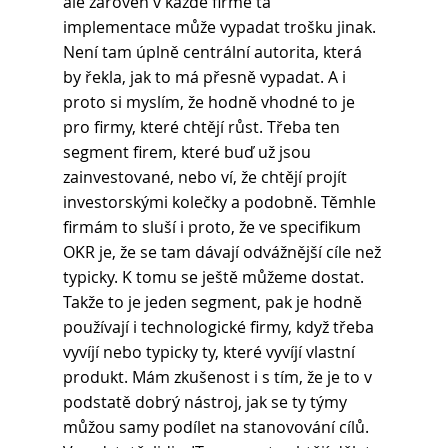
ale zároveň v každé firmě ta 
implementace může vypadat trošku jinak. 
Není tam úplně centrální autorita, která 
by řekla, jak to má přesně vypadat. A i 
proto si myslím, že hodně vhodné to je 
pro firmy, které chtějí růst. Třeba ten 
segment firem, které buď už jsou 
zainvestované, nebo ví, že chtějí projít 
investorskými kolečky a podobně. Těmhle 
firmám to sluší i proto, že ve specifikum 
OKR je, že se tam dávají odvážnější cíle než 
typicky. K tomu se ještě můžeme dostat. 
Takže to je jeden segment, pak je hodně 
používají i technologické firmy, když třeba 
vyvíjí nebo typicky ty, které vyvíjí vlastní 
produkt. Mám zkušenost i s tím, že je to v 
podstatě dobrý nástroj, jak se ty týmy 
můžou samy podílet na stanovování cílů. 