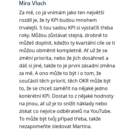
Mira Vlach
Za mě, co já vnímám jako ten největší 
rozdíl je, že ty KPI budou mnohem 
trvalejší. S tou sadou KPI si vystačíš třeba 
roky. Můžou zůstávat stejná, drobně to 
můžeš doplnit, kdežto ty kvartální cíle se ti 
můžou obměnit kompletně. Ať už že se 
změní priorita, nebo že jich dosáhneš a 
dáš si jiné, takže to je první zásadní změna 
za mě. A ono může to být i o tom, že 
součástí těch priorit, těch OKR může být 
to, že se chceš zaměřit na nějaké jedno 
konkrétní KPI. Dostat to z nějaké hodnoty 
na jinou, ať už je to snížit náklady nebo 
získat co nejvíce odběratelů na YouTube. 
To může být tvůj případ třeba, takže 
nezapomeňte sledovat Martina. 