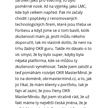
zároveň jako pro všechny, to bylo 
poměrně nové. Až na výjimky, jako LMC, 
kde byli celkem napřed. Pak mi začaly 
chodit i poptávky z renomovaných 
technologických firem, které jsou třeba ve 
Forbesu a když jsme se o tom bavili, kolik 
zkušeností mám já, jestli můžu někoho 
doporučit, tak mi vlastně došlo, že není na 
trhu žádný OKR guru. Takže mi dávalo o to 
víc smysl, že by bylo super, kdyby byla 
nějaká platforma, kde se můžou ty 
zkušenosti vyměňovat. Takže jsem založil a 
teď pomáhám rozvíjet OKR MasterMind. Je 
to na doméně, okrmastermind.cz, a to, jak 
jsi říkal, že mám klienty v portfoliu, tak je 
fajn ať zazní, že jsou členy OKR 
MasterMindu. Byl jsem strašně rád, že už 
fakt máme ty největší česká jména, že je 