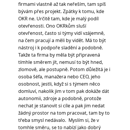
firmami vlastně až tak neřeším, tam spíš 
bývám přes projekt. Zpátky k tomu, kde 
OKR ne. Určitě tam, kde je malý podíl 
otevřenosti. Ono OKRkům sluší 
otevřenost, často si týmy vidí vzájemně, 
na čem pracují a měli by vidět. Má to být 
nástroj i k podpoře sladění a podobně. 
Takže ta firma by měla být připravená 
tímhle směrem jít, nemusí to být hned, 
zlomově, ale postupně. Potom důležitá je i 
osoba šéfa, manažera nebo CEO, jeho 
osobnost, jestli, když si s týmem něco 
domluví, nakolik jim v tom pak dokáže dát 
autonomii, zdroje a podobně, protože 
nechat je stanovit si cíle a pak jim nedat 
žádný prostor na tom pracovat, tam by to 
třeba smysl nedávalo.  Myslím si, že v 
tomhle směru, se to nabízí jako dobrý 