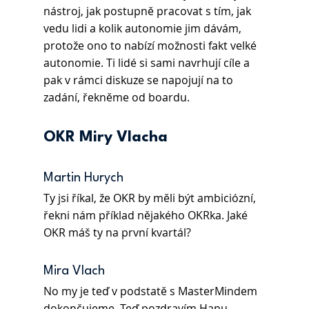
nástroj, jak postupně pracovat s tím, jak 
vedu lidi a kolik autonomie jim dávám, 
protože ono to nabízí možnosti fakt velké 
autonomie. Ti lidé si sami navrhují cíle a 
pak v rámci diskuze se napojují na to 
zadání, řekněme od boardu. 
OKR Miry Vlacha
Martin Hurych
Ty jsi říkal, že OKR by měli být ambiciózní, 
řekni nám příklad nějakého OKRka. Jaké 
OKR máš ty na první kvartál?
Mira Vlach
No my je teď v podstatě s MasterMindem 
dokončujeme. Teď pozdravím Hanu 