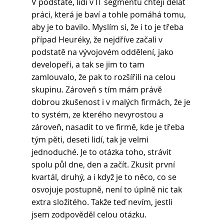
V podstatě, lidi v IT segmentu chtějí dělat 
práci, která je baví a tohle pomáhá tomu, 
aby je to bavilo. Myslím si, že i to je třeba 
případ Heuréky, že nejdříve začali v 
podstatě na vývojovém oddělení, jako 
developeři, a tak se jim to tam 
zamlouvalo, že pak to rozšířili na celou 
skupinu. Zároveň s tím mám právě 
dobrou zkušenost i v malých firmách, že je 
to systém, ze kterého nevyrostou a 
zároveň, nasadit to ve firmě, kde je třeba 
tým pěti, deseti lidí, tak je velmi 
jednoduché. Je to otázka toho, strávit 
spolu půl dne, den a začít. Zkusit první 
kvartál, druhý, a i když je to něco, co se 
osvojuje postupně, není to úplně nic tak 
extra složitého. Takže teď nevím, jestli 
jsem zodpověděl celou otázku.