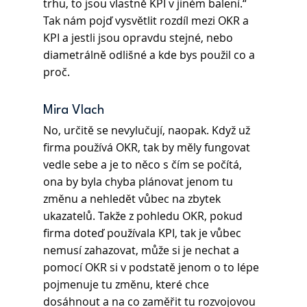
trhu, to jsou vlastně KPI v jiném balení.“ 
Tak nám pojď vysvětlit rozdíl mezi OKR a 
KPI a jestli jsou opravdu stejné, nebo 
diametrálně odlišné a kde bys použil co a 
proč.
Mira Vlach
No, určitě se nevylučují, naopak. Když už 
firma používá OKR, tak by měly fungovat 
vedle sebe a je to něco s čím se počítá, 
ona by byla chyba plánovat jenom tu 
změnu a nehledět vůbec na zbytek 
ukazatelů. Takže z pohledu OKR, pokud 
firma doteď používala KPI, tak je vůbec 
nemusí zahazovat, může si je nechat a 
pomocí OKR si v podstatě jenom o to lépe 
pojmenuje tu změnu, které chce 
dosáhnout a na co zaměřit tu rozvojovou 