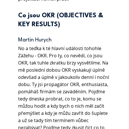
Co jsou OKR (OBJECTIVES & 
KEY RESULTS)
Martin Hurych
No a teďka k té hlavní události tohohle 
Zážehu - OKR. Pro ty, co nevědí, co jsou 
OKR, tak tuhle zkratku brzy vysvětlíme. Na 
mě poslední dobou OKR vyskakují úplně 
odevšad a úplně v jakoukoliv denní i noční 
dobu. Ty jsi propagátor OKR, enthusiasta, 
pomáháš firmám se zaváděním. Pojďme 
tedy dneska probrat, co to je, komu se 
můžou hodit a kdy bych o nich měl začít 
přemýšlet a kdy je můžu zavřít do šuplete 
a už se tady tím termínem vůbec 
nezabývat? Pojďme tedy zkusit říct co to 