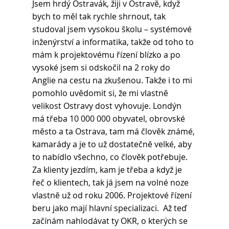
Jsem hrdý Ostravák, žiji v Ostravě, když 
bych to měl tak rychle shrnout, tak 
studoval jsem vysokou školu – systémové 
inženýrství a informatika, takže od toho to 
mám k projektovému řízení blízko a po 
vysoké jsem si odskočil na 2 roky do 
Anglie na cestu na zkušenou. Takže i to mi 
pomohlo uvědomit si, že mi vlastně 
velikost Ostravy dost vyhovuje. Londýn 
má třeba 10 000 000 obyvatel, obrovské 
město a ta Ostrava, tam má člověk známé, 
kamarády a je to už dostatečně velké, aby 
to nabídlo všechno, co člověk potřebuje. 
Za klienty jezdím, kam je třeba a když je 
řeč o klientech, tak já jsem na volné noze 
vlastně už od roku 2006. Projektové řízení 
beru jako mají hlavní specializaci.  Až teď 
začínám nahlodávat ty OKR, o kterých se 