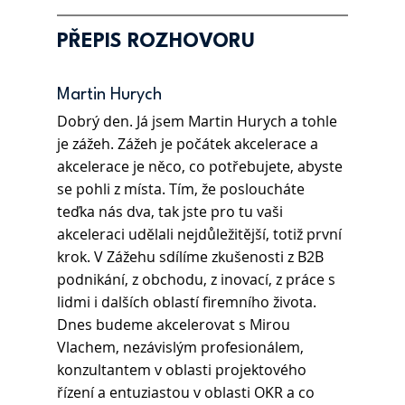
PŘEPIS ROZHOVORU
Martin Hurych
Dobrý den. Já jsem Martin Hurych a tohle 
je zážeh. Zážeh je počátek akcelerace a 
akcelerace je něco, co potřebujete, abyste 
se pohli z místa. Tím, že posloucháte 
teďka nás dva, tak jste pro tu vaši 
akceleraci udělali nejdůležitější, totiž první 
krok. V Zážehu sdílíme zkušenosti z B2B 
podnikání, z obchodu, z inovací, z práce s 
lidmi i dalších oblastí firemního života. 
Dnes budeme akcelerovat s Mirou 
Vlachem, nezávislým profesionálem, 
konzultantem v oblasti projektového 
řízení a entuziastou v oblasti OKR a co 