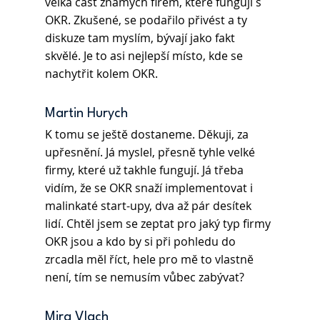
velká část známých firem, které fungují s 
OKR. Zkušené, se podařilo přivést a ty 
diskuze tam myslím, bývají jako fakt 
skvělé. Je to asi nejlepší místo, kde se 
nachytřit kolem OKR. 
Martin Hurych
K tomu se ještě dostaneme. Děkuji, za 
upřesnění. Já myslel, přesně tyhle velké 
firmy, které už takhle fungují. Já třeba 
vidím, že se OKR snaží implementovat i 
malinkaté start-upy, dva až pár desítek 
lidí. Chtěl jsem se zeptat pro jaký typ firmy 
OKR jsou a kdo by si při pohledu do 
zrcadla měl říct, hele pro mě to vlastně 
není, tím se nemusím vůbec zabývat?
Mira Vlach