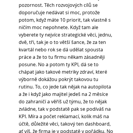
pozornost. Těch rozvojových cílů se 
doporučuje nedávat si moc, protože 
potom, když máte 10 priorit, tak vlastně s 
ničím moc nepohnete. Když tam ale 
vyberete ty nejvíce strategické věci, jednu, 
dvě, tři, tak je o to větší šance, že za ten 
kvartál nebo rok se dá udělat spousta 
práce a že to tu firmu někam zásadněji 
posune. No a potom ty KPI, dá se to 
chápat jako takové metriky zdraví, které 
výborně dokážou pokrýt takovou tu 
rutinu. To, co jede tak nějak na autopilota 
a že i když jako majitel jedeš na 2 měsíce 
do zahraničí a věříš už týmu, že to nějak 
zvládne, tak v podstatě pak se podíváš na 
KPI. Míra a počet reklamací, kolik máš na 
účtě, důležité věci, takový ten dashboard, 
ať víš, že firma je v podstatě v pořádku. No 