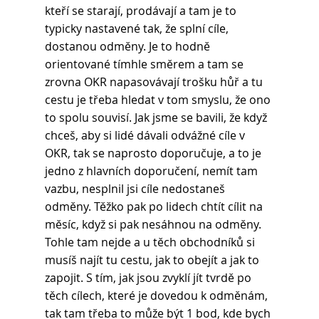
kteří se starají, prodávají a tam je to 
typicky nastavené tak, že splní cíle, 
dostanou odměny. Je to hodně 
orientované tímhle směrem a tam se 
zrovna OKR napasovávají trošku hůř a tu 
cestu je třeba hledat v tom smyslu, že ono 
to spolu souvisí. Jak jsme se bavili, že když 
chceš, aby si lidé dávali odvážné cíle v 
OKR, tak se naprosto doporučuje, a to je 
jedno z hlavních doporučení, nemít tam 
vazbu, nesplnil jsi cíle nedostaneš 
odměny. Těžko pak po lidech chtít cílit na 
měsíc, když si pak nesáhnou na odměny. 
Tohle tam nejde a u těch obchodníků si 
musíš najít tu cestu, jak to obejít a jak to 
zapojit. S tím, jak jsou zvyklí jít tvrdě po 
těch cílech, které je dovedou k odměnám, 
tak tam třeba to může být 1 bod, kde bych 