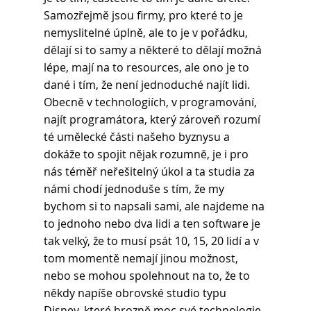
Samozřejmě jsou firmy, pro které to je 
nemyslitelné úplně, ale to je v pořádku, 
dělají si to samy a některé to dělají možná 
lépe, mají na to resources, ale ono je to 
dané i tím, že není jednoduché najít lidi. 
Obecně v technologiích, v programování, 
najít programátora, který zároveň rozumí 
té umělecké části našeho byznysu a 
dokáže to spojit nějak rozumně, je i pro 
nás téměř neřešitelný úkol a ta studia za 
námi chodí jednoduše s tím, že my 
bychom si to napsali sami, ale najdeme na 
to jednoho nebo dva lidi a ten software je 
tak velký, že to musí psát 10, 15, 20 lidí a v 
tom momentě nemají jinou možnost, 
nebo se mohou spolehnout na to, že to 
někdy napíše obrovské studio typu 
Disney, které hrozně moc své technologie 