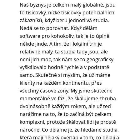
Náš byznys je celkem malý globálně, jsou 
to tisícovky, nízké tisícovky potenciálních 
zákazníků, když beru jednotlivá studia. 
Nedá se to porovnat. Když dělám 
software pro kohokoliv, tak je to úplně 
někde jinde. A tím, že i lokální trh je 
relativně malý, ta studia tady jsou, ale 
není jich moc, tak nám se to geograficky 
vyškálovalo hodně rychle a v podstatě 
samo. Skutečně si myslím, že už máme 
klienty na každém kontinentu, přes 
všechny časové zóny. My jsme skutečně 
momentálně ve fázi, že škálujeme zhruba 
dvojnásobně každým rokem, ale už teď 
narážíme na to, že to začíná být celkem 
komplexní, protože škálovat lidi je prostě 
náročné. Co děláme je, že hledáme studia, 
která mají nějaký overlap v tom, co dělají a 