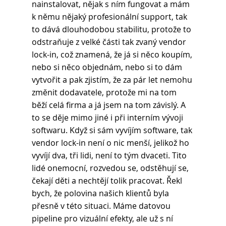
nainstalovat, nějak s ním fungovat a mám 
k němu nějaký profesionální support, tak 
to dává dlouhodobou stabilitu, protože to 
odstraňuje z velké části tak zvaný vendor 
lock-in, což znamená, že já si něco koupím, 
nebo si něco objednám, nebo si to dám 
vytvořit a pak zjistím, že za pár let nemohu 
změnit dodavatele, protože mi na tom 
běží celá firma a já jsem na tom závislý. A 
to se děje mimo jiné i při interním vývoji 
softwaru. Když si sám vyvíjím software, tak 
vendor lock-in není o nic menší, jelikož ho 
vyvíjí dva, tři lidi, není to tým dvaceti. Tito 
lidé onemocní, rozvedou se, odstěhují se, 
čekají děti a nechtějí tolik pracovat. Řekl 
bych, že polovina našich klientů byla 
přesně v této situaci. Máme datovou 
pipeline pro vizuální efekty, ale už s ní 