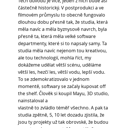
Těch důvodů je více, jeden z nich bude asi 
částečně historický. V postprodukci a ve 
filmovém průmyslu to obecně fungovalo 
dlouhou dobu přesně tak, že studia, která 
měla navíc a měla byznysově navrch, byla 
přesně ta, která měla velké software 
departmenty, které si to napsaly samy. Ta 
studia měla navíc nejenom tou kreativou, 
ale tou technologií, mohla říct, my 
dokážeme udělat větší scénu, uděláme 
větší les, hezčí les, větší vodu, lepší vodu. 
To se zdemokratizovalo v jednom 
momentě, softwary se začaly kupovat off 
the shelf. Člověk si koupil Mayu, 3D studio, 
nainstaloval a
vlastně to zvládlo téměř všechno. A pak ta 
studia zpětně, 5, 10 let dozadu zjistila, že 
jsou ty projekty už tak obrovské, že budou 