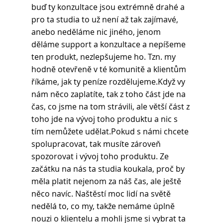
buď ty konzultace jsou extrémně drahé a 
pro ta studia to už není až tak zajímavé, 
anebo neděláme nic jiného, jenom 
děláme support a konzultace a nepíšeme 
ten produkt, nezlepšujeme ho. Tzn. my 
hodně otevřeně v té komunitě a klientům 
říkáme, jak ty peníze rozdělujeme.Když vy 
nám něco zaplatíte, tak z toho část jde na 
čas, co jsme na tom strávili, ale větší část z 
toho jde na vývoj toho produktu a nic s 
tím nemůžete udělat.Pokud s námi chcete 
spolupracovat, tak musíte zároveň 
spozorovat i vývoj toho produktu. Ze 
začátku na nás ta studia koukala, proč by 
měla platit nejenom za náš čas, ale ještě 
něco navíc. Naštěstí moc lidí na světě 
nedělá to, co my, takže nemáme úplně 
nouzi o klientelu a mohli jsme si vybrat ta 