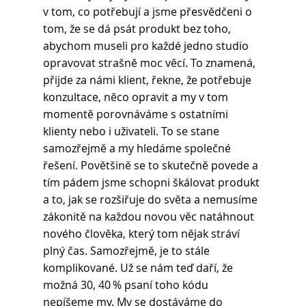
v tom, co potřebují a jsme přesvědčeni o 
tom, že se dá psát produkt bez toho, 
abychom museli pro každé jedno studio 
opravovat strašně moc věcí. To znamená, 
přijde za námi klient, řekne, že potřebuje 
konzultace, něco opravit a my v tom 
momentě porovnáváme s ostatními 
klienty nebo i uživateli. To se stane 
samozřejmě a my hledáme společné 
řešení. Povětšině se to skutečně povede a 
tím pádem jsme schopni škálovat produkt 
a to, jak se rozšiřuje do světa a nemusíme 
zákonitě na každou novou věc natáhnout 
nového člověka, který tom nějak stráví 
plný čas. Samozřejmě, je to stále 
komplikované. Už se nám teď daří, že 
možná 30, 40 % psaní toho kódu 
nepíšeme my. My se dostáváme do 