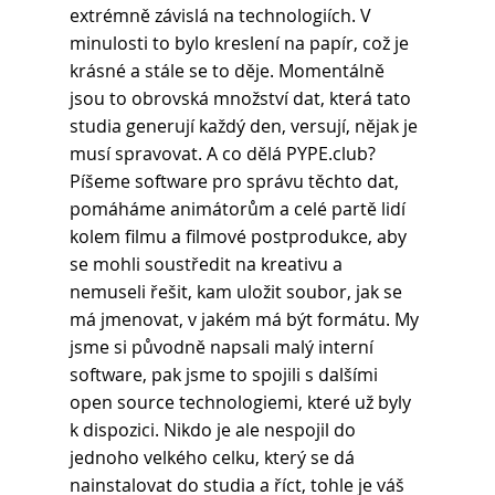
extrémně závislá na technologiích. V 
minulosti to bylo kreslení na papír, což je 
krásné a stále se to děje. Momentálně 
jsou to obrovská množství dat, která tato 
studia generují každý den, versují, nějak je 
musí spravovat. A co dělá PYPE.club? 
Píšeme software pro správu těchto dat, 
pomáháme animátorům a celé partě lidí 
kolem filmu a filmové postprodukce, aby 
se mohli soustředit na kreativu a 
nemuseli řešit, kam uložit soubor, jak se 
má jmenovat, v jakém má být formátu. My 
jsme si původně napsali malý interní 
software, pak jsme to spojili s dalšími 
open source technologiemi, které už byly 
k dispozici. Nikdo je ale nespojil do 
jednoho velkého celku, který se dá 
nainstalovat do studia a říct, tohle je váš 