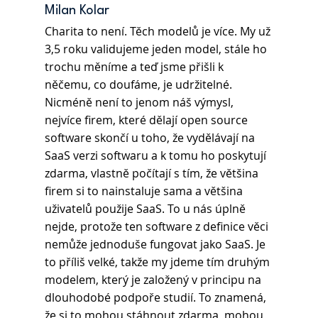
Milan Kolar
Charita to není. Těch modelů je více. My už 
3,5 roku validujeme jeden model, stále ho 
trochu měníme a teď jsme přišli k 
něčemu, co doufáme, je udržitelné. 
Nicméně není to jenom náš výmysl, 
nejvíce firem, které dělají open source 
software skončí u toho, že vydělávají na 
SaaS verzi softwaru a k tomu ho poskytují 
zdarma, vlastně počítají s tím, že většina 
firem si to nainstaluje sama a většina 
uživatelů použije SaaS. To u nás úplně 
nejde, protože ten software z definice věci 
nemůže jednoduše fungovat jako SaaS. Je 
to příliš velké, takže my jdeme tím druhým 
modelem, který je založený v principu na 
dlouhodobé podpoře studií. To znamená, 
že si to mohou stáhnout zdarma, mohou 