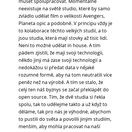
muset spolupracovat. Momentálně 
neexistuje na světě studio, které by samo 
zvládlo udělat film o velikosti Avengers, 
Planeta opic a podobně. V principu vždy je 
to kolaborace těchto velkých studií, a to 
jsou studia, která mají stovky až tisíc lidí. 
Není to možné udělat in house. A tím 
pádem zjistili, že mají svoji technologii, 
někdo jiný má zase svoji technologii a 
nedokážou si předat data v nějaké 
rozumné formě, aby na tom neutratili více 
peněz než na výrobě. A tím se stalo, že 
celý ten náš byznys se začal překlápět do 
open source. Tím, že dvě studia si řekla 
spolu, tak to udělejme takto a už když to 
děláme, tak pro nás je výhodné, abychom 
to pustili do světa a povolili jiným studiím, 
menším, aby mohla pracovat na naší 