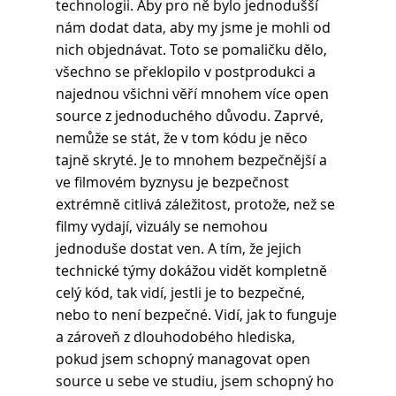
technologii. Aby pro ně bylo jednodušší 
nám dodat data, aby my jsme je mohli od 
nich objednávat. Toto se pomaličku dělo, 
všechno se překlopilo v postprodukci a 
najednou všichni věří mnohem více open 
source z jednoduchého důvodu. Zaprvé, 
nemůže se stát, že v tom kódu je něco 
tajně skryté. Je to mnohem bezpečnější a 
ve filmovém byznysu je bezpečnost 
extrémně citlivá záležitost, protože, než se 
filmy vydají, vizuály se nemohou 
jednoduše dostat ven. A tím, že jejich 
technické týmy dokážou vidět kompletně 
celý kód, tak vidí, jestli je to bezpečné, 
nebo to není bezpečné. Vidí, jak to funguje 
a zároveň z dlouhodobého hlediska, 
pokud jsem schopný managovat open 
source u sebe ve studiu, jsem schopný ho 