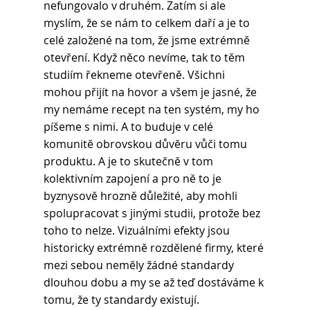
nefungovalo v druhém. Zatím si ale 
myslím, že se nám to celkem daří a je to 
celé založené na tom, že jsme extrémně 
otevření. Když něco nevíme, tak to těm 
studiím řekneme otevřeně. Všichni 
mohou přijít na hovor a všem je jasné, že 
my nemáme recept na ten systém, my ho 
píšeme s nimi. A to buduje v celé 
komunitě obrovskou důvěru vůči tomu 
produktu. A je to skutečně v tom 
kolektivním zapojení a pro ně to je 
byznysově hrozně důležité, aby mohli 
spolupracovat s jinými studii, protože bez 
toho to nelze. Vizuálními efekty jsou 
historicky extrémně rozdělené firmy, které 
mezi sebou neměly žádné standardy 
dlouhou dobu a my se až teď dostáváme k 
tomu, že ty standardy existují. 