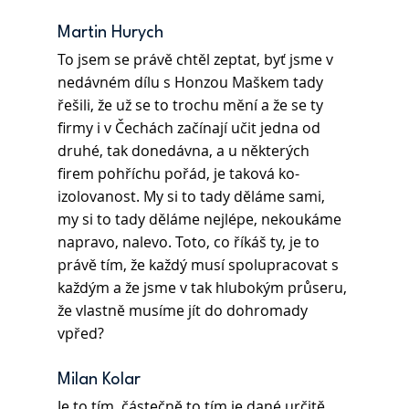
Martin Hurych
To jsem se právě chtěl zeptat, byť jsme v 
nedávném dílu s Honzou Maškem tady 
řešili, že už se to trochu mění a že se ty 
firmy i v Čechách začínají učit jedna od 
druhé, tak donedávna, a u některých 
firem pohříchu pořád, je taková ko-
izolovanost. My si to tady děláme sami, 
my si to tady děláme nejlépe, nekoukáme 
napravo, nalevo. Toto, co říkáš ty, je to 
právě tím, že každý musí spolupracovat s 
každým a že jsme v tak hlubokým průseru, 
že vlastně musíme jít do dohromady 
vpřed?
Milan Kolar
Je to tím, částečně to tím je dané určitě. 