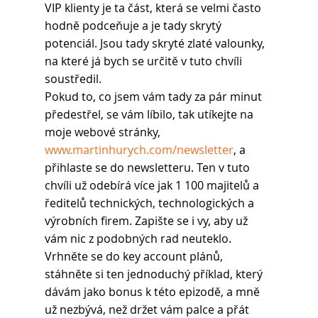
VIP klienty je ta část, která se velmi často 
hodně podceňuje a je tady skrytý 
potenciál. Jsou tady skryté zlaté valounky, 
na které já bych se určitě v tuto chvíli 
soustředil.
Pokud to, co jsem vám tady za pár minut 
předestřel, se vám líbilo, tak utíkejte na 
moje webové stránky, 
www.martinhurych.com/newsletter
, a 
přihlaste se do newsletteru. Ten v tuto 
chvíli už odebírá více jak 1 100 majitelů a 
ředitelů technických, technologických a 
výrobních firem. Zapište se i vy, aby už 
vám nic z podobných rad neuteklo. 
Vrhněte se do key account plánů, 
stáhněte si ten jednoduchý příklad, který 
dávám jako bonus k této epizodě, a mně 
už nezbývá, než držet vám palce a přát 