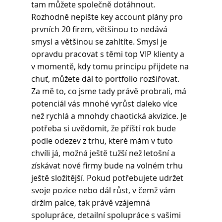
tam můžete společně dotáhnout. 
Rozhodně nepište key account plány pro 
prvních 20 firem, většinou to nedává 
smysl a většinou se zahltíte. Smysl je 
opravdu pracovat s těmi top VIP klienty a 
v momentě, kdy tomu principu přijdete na 
chuť, můžete dál to portfolio rozšiřovat. 
Za mě to, co jsme tady právě probrali, má 
potenciál vás mnohé vyrůst daleko více 
než rychlá a mnohdy chaotická akvizice. Je 
potřeba si uvědomit, že příští rok bude 
podle odezev z trhu, které mám v tuto 
chvíli já, možná ještě tužší než letošní a 
získávat nové firmy bude na volném trhu 
ještě složitější. Pokud potřebujete udržet 
svoje pozice nebo dál růst, v čemž vám 
držím palce, tak právě vzájemná 
spolupráce, detailní spolupráce s vašimi 