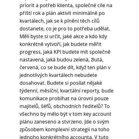
priorit a potřeb klienta, společné cíle na 
příští rok a plán aktivit minimálně po 
kvartálech, jak se k plnění těch cílů 
dostanete, co je pro to potřeba udělat. 
Měli byste si určit, jaké akce a kdo kdy 
konkrétně vytvoří, jak budete měřit 
progress, jaká KPI budete mít společně 
nastavená, jaká budou zelená, žlutá, 
červená, co se bude dít, když ten plán v 
jednotlivých kvartálech nebudete 
dosahovat. Budete si posílat nějaké 
týdenní, měsíční, kvartální reporty, bude 
komunikace probíhat na úrovni pouze 
majitelů, šéfů, obchodních ředitelů? To 
všechno by mělo být v tom key account 
plánu zaneseno a stvrzeno. Jde o svým 
způsobem komplexní strategii na toho 
jednoho konkrétního accounta. V tuto 