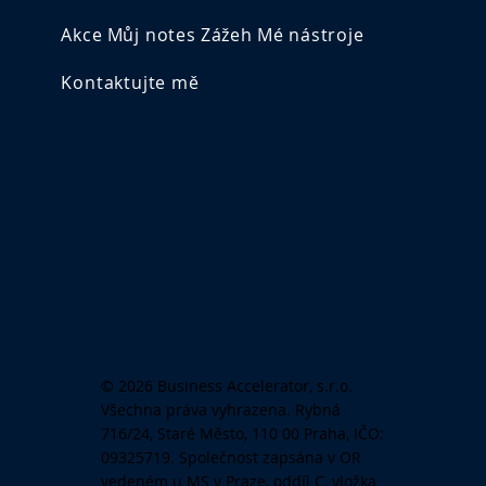
Akce
Můj notes
Zážeh
Mé nástroje
Kontaktujte mě
© 2026 Business Accelerator, s.r.o.
Všechna práva vyhrazena. Rybná
716/24, Staré Město, 110 00 Praha, IČO:
09325719. Společnost zapsána v OR
vedeném u MS v Praze, oddíl C, vložka