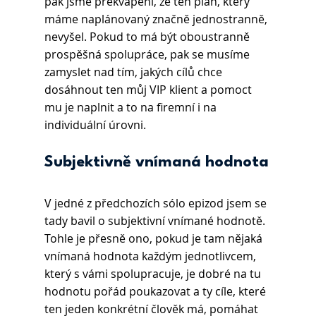
pak jsme překvapení, že ten plán, který 
máme naplánovaný značně jednostranně, 
nevyšel. Pokud to má být oboustranně 
prospěšná spolupráce, pak se musíme 
zamyslet nad tím, jakých cílů chce 
dosáhnout ten můj VIP klient a pomoct 
mu je naplnit a to na firemní i na 
individuální úrovni.
Subjektivně vnímaná hodnota
V jedné z předchozích sólo epizod jsem se 
tady bavil o subjektivní vnímané hodnotě. 
Tohle je přesně ono, pokud je tam nějaká 
vnímaná hodnota každým jednotlivcem, 
který s vámi spolupracuje, je dobré na tu 
hodnotu pořád poukazovat a ty cíle, které 
ten jeden konkrétní člověk má, pomáhat 