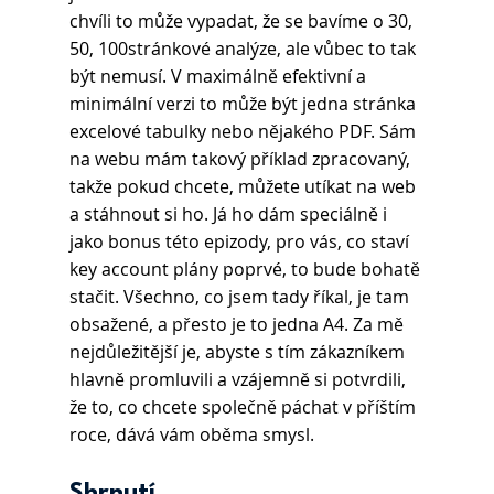
chvíli to může vypadat, že se bavíme o 30, 
50, 100stránkové analýze, ale vůbec to tak 
být nemusí. V maximálně efektivní a 
minimální verzi to může být jedna stránka 
excelové tabulky nebo nějakého PDF. Sám 
na webu mám takový příklad zpracovaný, 
takže pokud chcete, můžete utíkat na web 
a stáhnout si ho. Já ho dám speciálně i 
jako bonus této epizody, pro vás, co staví 
key account plány poprvé, to bude bohatě 
stačit. Všechno, co jsem tady říkal, je tam 
obsažené, a přesto je to jedna A4. Za mě 
nejdůležitější je, abyste s tím zákazníkem 
hlavně promluvili a vzájemně si potvrdili, 
že to, co chcete společně páchat v příštím 
roce, dává vám oběma smysl.
Shrnutí