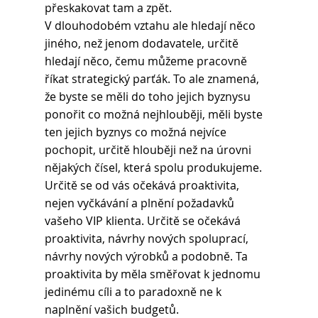
přeskakovat tam a zpět.
V dlouhodobém vztahu ale hledají něco 
jiného, než jenom dodavatele, určitě 
hledají něco, čemu můžeme pracovně 
říkat strategický parťák. To ale znamená, 
že byste se měli do toho jejich byznysu 
ponořit co možná nejhlouběji, měli byste 
ten jejich byznys co možná nejvíce 
pochopit, určitě hlouběji než na úrovni 
nějakých čísel, která spolu produkujeme. 
Určitě se od vás očekává proaktivita, 
nejen vyčkávání a plnění požadavků 
vašeho VIP klienta. Určitě se očekává 
proaktivita, návrhy nových spoluprací, 
návrhy nových výrobků a podobně. Ta 
proaktivita by měla směřovat k jednomu 
jedinému cíli a to paradoxně ne k 
naplnění vašich budgetů.