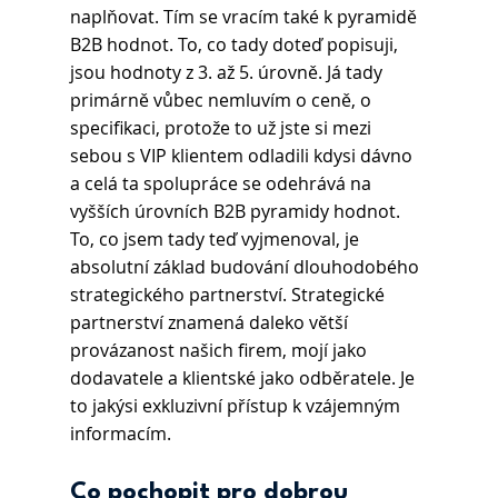
naplňovat. Tím se vracím také k pyramidě 
B2B hodnot. To, co tady doteď popisuji, 
jsou hodnoty z 3. až 5. úrovně. Já tady 
primárně vůbec nemluvím o ceně, o 
specifikaci, protože to už jste si mezi 
sebou s VIP klientem odladili kdysi dávno 
a celá ta spolupráce se odehrává na 
vyšších úrovních B2B pyramidy hodnot. 
To, co jsem tady teď vyjmenoval, je 
absolutní základ budování dlouhodobého 
strategického partnerství. Strategické 
partnerství znamená daleko větší 
provázanost našich firem, mojí jako 
dodavatele a klientské jako odběratele. Je 
to jakýsi exkluzivní přístup k vzájemným 
informacím.
Co pochopit pro dobrou 