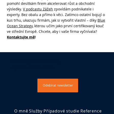
pomohl desítkám firem akcelerovat růst a obchodní
výsledky.
V podcastu Zážeh
zpovídám podnikatele i
Problém není v CRM: Martin Bazala
experty. Bez obalu a přímo k věci. Zatímco ostatní bojují o
(#242)
kus trhu, ukazuju firmám, jak si vytvořit vlastní – díky
Blue
Ocean Strategy
, kterou učím jako první certifikovaný kouč
ve střední Evropě. Chcete, aby i vaše firma vyčnívala?
Kontaktujte mě
!
Odebírejte mé novinky,
ať vám nic neunikne
Odebírat newsletter
O mně
Služby
Případové studie
Reference