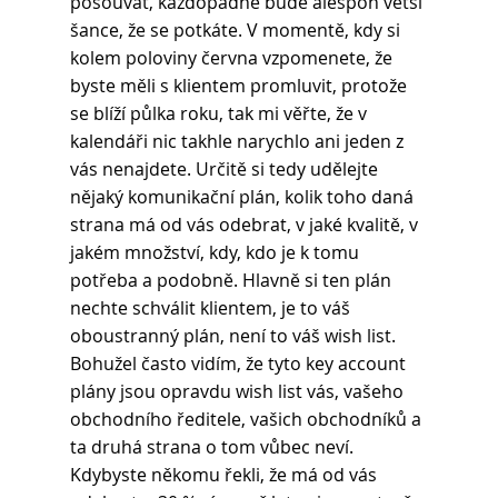
posouvat, každopádně bude alespoň větší 
šance, že se potkáte. V momentě, kdy si 
kolem poloviny června vzpomenete, že 
byste měli s klientem promluvit, protože 
se blíží půlka roku, tak mi věřte, že v 
kalendáři nic takhle narychlo ani jeden z 
vás nenajdete. Určitě si tedy udělejte 
nějaký komunikační plán, kolik toho daná 
strana má od vás odebrat, v jaké kvalitě, v 
jakém množství, kdy, kdo je k tomu 
potřeba a podobně. Hlavně si ten plán 
nechte schválit klientem, je to váš 
oboustranný plán, není to váš wish list. 
Bohužel často vidím, že tyto key account 
plány jsou opravdu wish list vás, vašeho 
obchodního ředitele, vašich obchodníků a 
ta druhá strana o tom vůbec neví. 
Kdybyste někomu řekli, že má od vás 