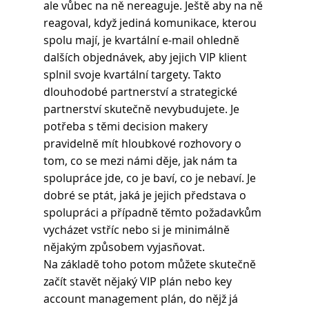
ale vůbec na ně nereaguje. Ještě aby na ně 
reagoval, když jediná komunikace, kterou 
spolu mají, je kvartální e-mail ohledně 
dalších objednávek, aby jejich VIP klient 
splnil svoje kvartální targety. Takto 
dlouhodobé partnerství a strategické 
partnerství skutečně nevybudujete. Je
potřeba s těmi decision makery 
pravidelně mít hloubkové rozhovory o 
tom, co se mezi námi děje, jak nám ta 
spolupráce jde, co je baví, co je nebaví. Je 
dobré se ptát, jaká je jejich představa o 
spolupráci a případně těmto požadavkům 
vycházet vstříc nebo si je minimálně 
nějakým způsobem vyjasňovat.
Na základě toho potom můžete skutečně 
začít stavět nějaký VIP plán nebo key 
account management plán, do nějž já 