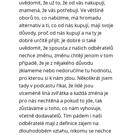
uvědomit, že už to, že od vás nakupují, 
znamená, že vás potřebují. Ve většině 
oborů to, co nabízíme, má hromadu 
alternativ a ti, co od nás kupují, mají svoje 
důvody, proč od nás kupují a na ty je 
dobré určitě přijít. Je dobré si také 
uvědomit, že spousta z našich odběratelů 
nechce změnu, změnu chtějí jenom v tom 
případě, že je z nějakého důvodu 
zklameme nebo nedoručíme tu hodnotu, 
pro kterou si k nám jdou. Několikrát jsem 
tady v podcastu říkal, že lidé jsou 
víceméně líná zvířátka a každá změna je 
pro nás nechtěná a pokud to jde, tak 
zůstáváme u toho, co nám vyhovuje, 
včetně dodavatelů. Tím pádem i naši 
odběratelé mají z definice zájem na 
dlouhodobém vztahu, nikomu se nechce 