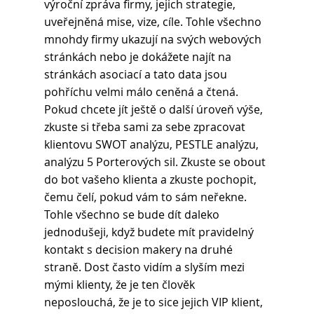
výroční zpráva firmy, jejich strategie, 
uveřejněná mise, vize, cíle. Tohle všechno 
mnohdy firmy ukazují na svých webových 
stránkách nebo je dokážete najít na 
stránkách asociací a tato data jsou 
pohříchu velmi málo ceněná a čtená. 
Pokud chcete jít ještě o další úroveň výše, 
zkuste si třeba sami za sebe zpracovat 
klientovu SWOT analýzu, PESTLE analýzu, 
analýzu 5 Porterových sil. Zkuste se obout 
do bot vašeho klienta a zkuste pochopit, 
čemu čelí, pokud vám to sám neřekne.
Tohle všechno se bude dít daleko 
jednodušeji, když budete mít pravidelný 
kontakt s decision makery na druhé 
straně. Dost často vidím a slyším mezi 
mými klienty, že je ten člověk 
neposlouchá, že je to sice jejich VIP klient, 