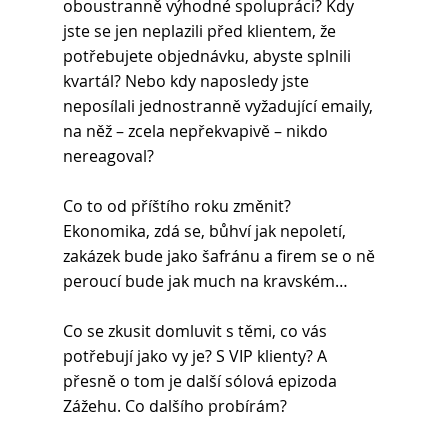
oboustranně výhodné spolupráci? Kdy 
jste se jen neplazili před klientem, že 
potřebujete objednávku, abyste splnili 
kvartál? Nebo kdy naposledy jste 
neposílali jednostranně vyžadující emaily, 
na něž – zcela nepřekvapivě – nikdo 
nereagoval?
Co to od příštího roku změnit? 
Ekonomika, zdá se, bůhví jak nepoletí, 
zakázek bude jako šafránu a firem se o ně 
peroucí bude jak much na kravském…
Co se zkusit domluvit s těmi, co vás 
potřebují jako vy je? S VIP klienty? A 
přesně o tom je další sólová epizoda 
Zážehu. Co dalšího probírám?