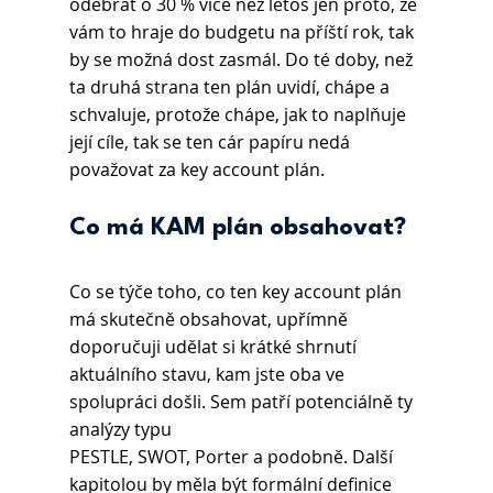
odebrat o 30 % více než letos jen proto, že 
vám to hraje do budgetu na příští rok, tak 
by se možná dost zasmál. Do té doby, než 
ta druhá strana ten plán uvidí, chápe a 
schvaluje, protože chápe, jak to naplňuje 
její cíle, tak se ten cár papíru nedá 
považovat za key account plán.
Co má KAM plán obsahovat?
Co se týče toho, co ten key account plán 
má skutečně obsahovat, upřímně 
doporučuji udělat si krátké shrnutí 
aktuálního stavu, kam jste oba ve 
spolupráci došli. Sem patří potenciálně ty 
analýzy typu
PESTLE, SWOT, Porter a podobně. Další 
kapitolou by měla být formální definice 