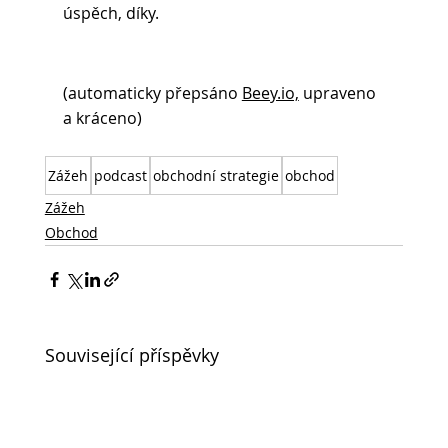
úspěch, díky.
(automaticky přepsáno 
Beey.io,
 upraveno 
a kráceno)
Zážeh
podcast
obchodní strategie
obchod
Zážeh
Obchod
Související příspěvky