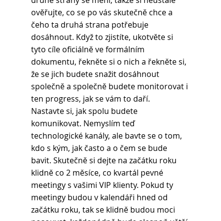
druhé strany se mění, takže si neustále 
ověřujte, co se po vás skutečně chce a 
čeho ta druhá strana potřebuje 
dosáhnout. Když to zjistíte, ukotvěte si 
tyto cíle oficiálně ve formálním 
dokumentu, řekněte si o nich a řekněte si, 
že se jich budete snažit dosáhnout 
společně a společně budete monitorovat i 
ten progress, jak se vám to daří.
Nastavte si, jak spolu budete 
komunikovat. Nemyslím teď 
technologické kanály, ale bavte se o tom, 
kdo s kým, jak často a o čem se bude 
bavit. Skutečně si dejte na začátku roku 
klidně co 2 měsíce, co kvartál pevné 
meetingy s vašimi VIP klienty. Pokud ty 
meetingy budou v kalendáři hned od 
začátku roku, tak se klidně budou moci 