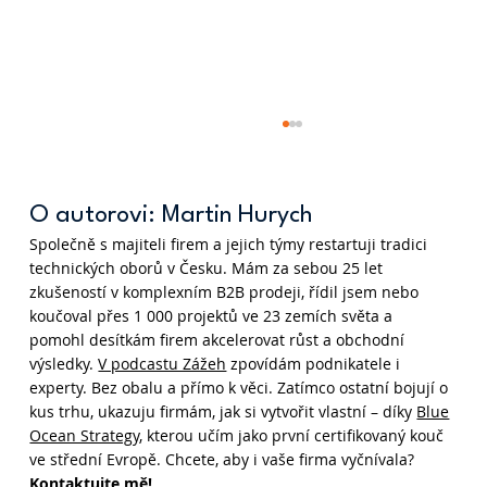
O autorovi: Martin Hurych
Společně s majiteli firem a jejich týmy restartuji tradici
technických oborů v Česku. Mám za sebou 25 let
zkušeností v komplexním B2B prodeji, řídil jsem nebo
koučoval přes 1 000 projektů ve 23 zemích světa a
pomohl desítkám firem akcelerovat růst a obchodní
výsledky.
V podcastu Zážeh
zpovídám podnikatele i
Problém není v CRM: Martin Bazala
experty. Bez obalu a přímo k věci. Zatímco ostatní bojují o
(#242)
kus trhu, ukazuju firmám, jak si vytvořit vlastní – díky
Blue
Ocean Strategy
, kterou učím jako první certifikovaný kouč
ve střední Evropě. Chcete, aby i vaše firma vyčnívala?
Kontaktujte mě
!