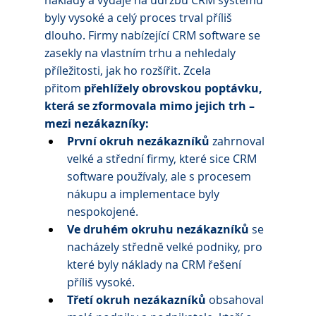
náklady a výdaje na údržbu CRM systému 
byly vysoké a celý proces trval příliš 
dlouho. Firmy nabízející CRM software se 
zasekly na vlastním trhu a nehledaly 
příležitosti, jak ho rozšířit. Zcela 
přitom
 přehlížely obrovskou poptávku, 
která se zformovala mimo jejich trh – 
mezi nezákazníky:
První okruh nezákazníků
 zahrnoval 
velké a střední firmy, které sice CRM 
software používaly, ale s procesem 
nákupu a implementace byly 
nespokojené.
Ve druhém okruhu nezákazníků
 se 
nacházely středně velké podniky, pro 
které byly náklady na CRM řešení 
příliš vysoké.
Třetí okruh nezákazníků
 obsahoval 