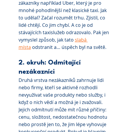
zákazníky například Uber, který je pro 
mnohé pohodlnější než klasické taxi. Jak 
to udělal? Začal rozumět trhu. Zjistil, co 
lidé chtějí. Co jim chybí. A co je od 
stávajících taxislužeb odrazovalo. Pak jen 
vymyslel způsob, jak tato 
slabá 
místa
 odstranit a… úspěch byl na světě.
2. okruh: Odmítající 
nezákazníci
Druhá vrstva nezákazníků zahrnuje lidi 
nebo firmy, kteří se aktivně rozhodli 
nevyužívat vaše produkty nebo služby, i 
když o nich vědí a možná je i zvažovali. 
Jejich odmítnutí může mít různé příčiny: 
cenu, složitost, nedostatečnou hodnotu 
nebo prostě jen to, že jim lépe vyhovuje 
konkurenční produkt. Pokud je hlavním 