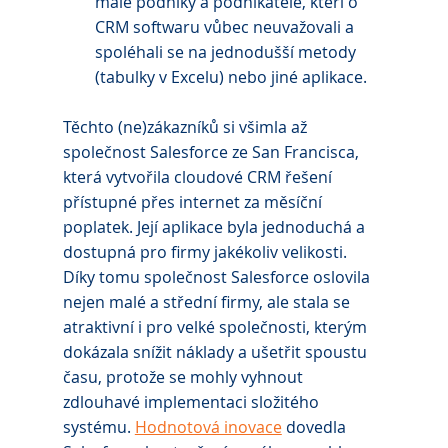
malé podniky a podnikatele, kteří o 
CRM softwaru vůbec neuvažovali a 
spoléhali se na jednodušší metody 
(tabulky v Excelu) nebo jiné aplikace.
Těchto (ne)zákazníků si všimla až 
společnost Salesforce ze San Francisca, 
která vytvořila cloudové CRM řešení 
přístupné přes internet za měsíční 
poplatek. Její aplikace byla jednoduchá a 
dostupná pro firmy jakékoliv velikosti. 
Díky tomu společnost Salesforce oslovila 
nejen malé a střední firmy, ale stala se 
atraktivní i pro velké společnosti, kterým 
dokázala snížit náklady a ušetřit spoustu 
času, protože se mohly vyhnout 
zdlouhavé implementaci složitého 
systému. 
Hodnotová inovace
 dovedla 