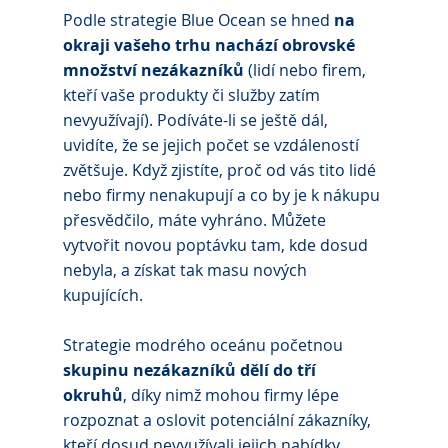
Podle strategie Blue Ocean se hned 
na 
okraji vašeho trhu nachází obrovské 
množství nezákazníků
 (lidí nebo firem, 
kteří vaše produkty či služby zatím 
nevyužívají). Podíváte-li se ještě dál, 
uvidíte, že se jejich počet se vzdáleností 
zvětšuje. Když zjistíte, proč od vás tito lidé 
nebo firmy nenakupují a co by je k nákupu 
přesvědčilo, máte vyhráno. Můžete 
vytvořit novou poptávku tam, kde dosud 
nebyla, a získat tak masu nových 
kupujících. 
Strategie modrého oceánu početnou 
skupinu nezákazníků dělí do tří 
okruhů
, díky nimž mohou firmy lépe 
rozpoznat a oslovit potenciální zákazníky, 
kteří dosud nevyužívali jejich nabídky. 