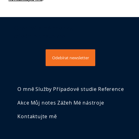
Odebírejte mé novinky,
ať vám nic neunikne
Odebírat newsletter
O mně
Služby
Případové studie
Reference
Akce
Můj notes
Zážeh
Mé nástroje
Kontaktujte mě