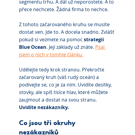
segmentu trhu. A dál už neporostete. A to 
přece nechcete. Žádná firma to nechce.
Z tohoto začarovaného kruhu se musíte 
dostat ven. Jde to. A docela snadno. Zvlášť 
pokud si vezmete na pomoc 
strategii 
Blue Ocean
. Její základy už znáte. 
Psal 
jsem o nich v tomhle článku.
Udělejte tedy krok stranou. Překročte 
začarovaný kruh (váš rudý oceán) a 
podívejte se, co je za ním. Uvidíte desítky, 
stovky, ale spíš tisíce hlav, které můžete 
zaujmout a dostat na svou stranu. 
Uvidíte nezákazníky.
Co jsou tři okruhy 
nezákazníků