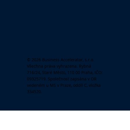
© 2026 Business Accelerator, s.r.o.
Všechna práva vyhrazena. Rybná
716/24, Staré Město, 110 00 Praha, IČO:
09325719. Společnost zapsána v OR
vedeném u MS v Praze, oddíl C, vložka
334520.