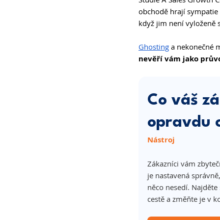
obchodě hrají sympatie a
když jim není vyloženě 
Ghosting
 a nekonečné m
nevěří vám jako prův
Co váš zá
opravdu 
Nástroj
Zákazníci vám zbytečn
je nastavená správně,
něco nesedí. Najděte 
cestě a změňte je v 