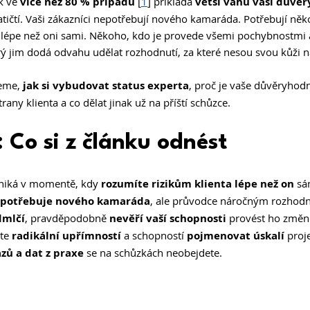
k ve 
více než 80 % případů 
[
1
] přikládá 
větší váhu vaší důvěr
tičtí. Vaši zákazníci nepotřebují nového kamaráda. Potřebují něk
 lépe než oni sami. Někoho, kdo je provede všemi pochybnostmi a
rý jim dodá odvahu udělat rozhodnutí, za které nesou svou kůži n
eme,
 jak si vybudovat status experta
, proč je vaše důvěryhodn
rany klienta a co dělat jinak už na příští schůzce.
 Co si z článku odnést
niká v momentě, kdy 
rozumíte rizikům klienta lépe než on
 sá
epotřebuje nového kamaráda
, ale průvodce náročným rozhod
dmlčí
, pravděpodobně 
nevěří vaší schopnosti
 provést ho změn
te 
radikální upřímností
 a schopností 
pojmenovat úskalí
 proj
zů a dat z praxe
 se na schůzkách neobejdete.