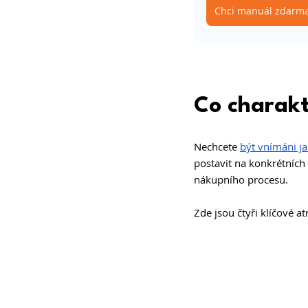
Chci manuál zdarm
Co charak
Nechcete 
být vnímáni ja
postavit na konkrétních 
nákupního procesu.
Zde jsou čtyři klíčové at