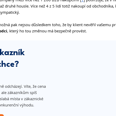
ž druhé housle. Více než 4 z 5 lidí totiž nakoupí od obchodníka, k
sympatický.
ožná pak nejsou důsledkem toho, že by klient nevěřil vašemu pr
odci
, který ho tou změnou má bezpečně provést. 
kazník 
chce?
ě odcházejí. Víte, že cena 
 ale zákazníkům spíš 
slabá místa v zákaznické 
konkurenční výhodu.