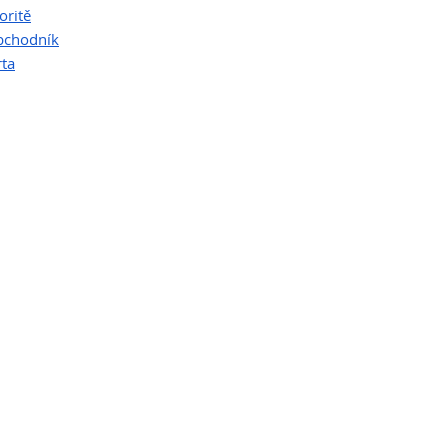
oritě
bchodník
rta