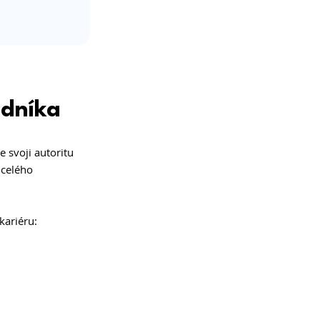
odníka
e svoji autoritu 
 celého 
kariéru: