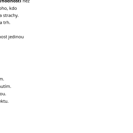
yhodnosti 
než 
oho, kdo 
 strachy. 
a trh.
ost jedinou 
m.
nutím.
ou.
ektu.