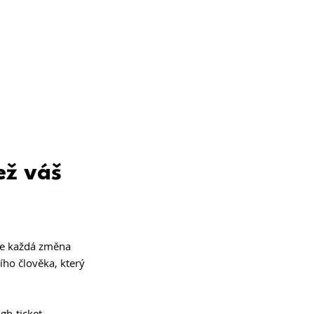
ež váš 
je každá změna 
ího člověka, který 
igh-ticket 