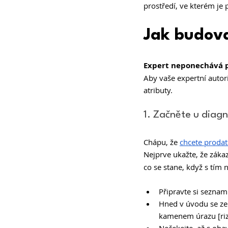
prostředí, ve kterém je
Jak budova
Expert neponechává 
Aby vaše expertní autor
atributy. 
1. Začněte u diagno
Chápu, že 
chcete prodat
Nejprve ukažte, že zákaz
co se stane, když s tím 
Připravte si seznam
Hned v úvodu se zep
kamenem úrazu [rizik