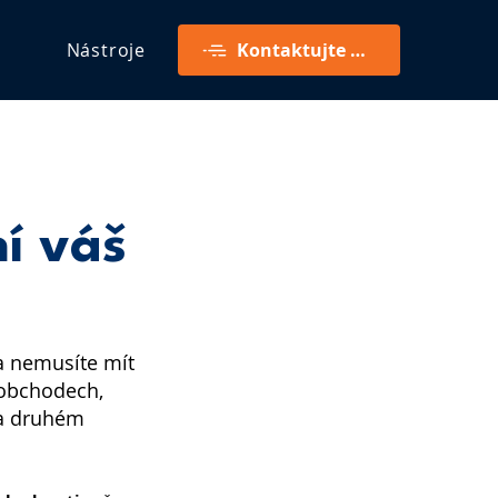
Nástroje
Kontaktujte mě
ní váš
a nemusíte mít 
 obchodech, 
na druhém 