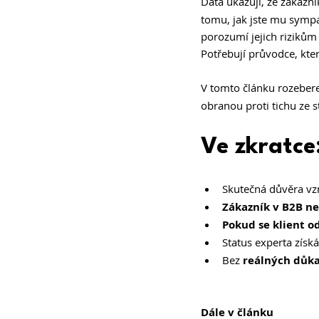
Data ukazují, že zákazní
tomu, jak jste mu sympa
porozumí jejich rizikům
Potřebují průvodce, kte
V tomto článku rozeber
obranou proti tichu ze st
Ve zkratce:
Skutečná důvěra vz
Zákazník v B2B n
Pokud se klient o
Status experta získá
Bez 
reálných důka
Dále v článku