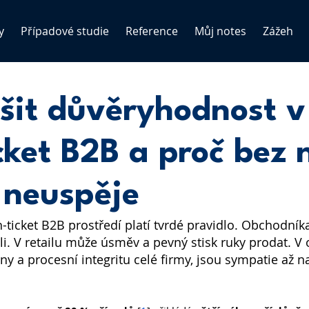
y
Případové studie
Reference
Můj notes
Zážeh
šit důvěryhodnost v
cket B2B a proč bez 
 neuspěje
-ticket B2B prostředí platí tvrdé pravidlo. Obchodník
ili. V retailu může úsměv a pevný stisk ruky prodat. V
ony a procesní integritu celé firmy, jsou sympatie až 