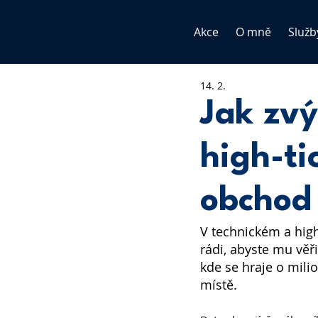
Akce
O mně
Služb
14. 2.
Jak zvý
high-ti
obchod
V technickém a high
rádi, abyste mu věř
kde se hraje o mili
místě.