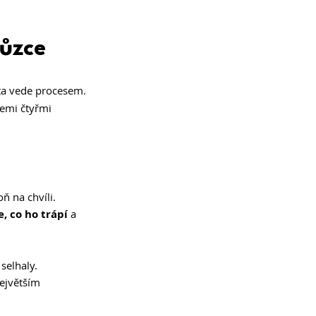
hůzce
nta vede procesem. 
emi čtyřmi 
 na chvíli. 
e, co ho trápí
 a 
selhaly.
ejvětším 