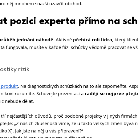
 pro něj mnohem snazší uzavřít obchod.
t pozici experta přímo na sc
průběh jednání náhodě
. Aktivně 
přebírá roli lídra
, který klie
ita fungovala, musíte v každé fázi schůzky vědomě pracovat se vš
stiky rizik 
 produkt
. Na diagnostických schůzkách na to ale zapomeňte. Aspoň
níkovi rozumíte. Schovejte prezentaci a 
raději se nejprve ptejt
nic nebude dělat.
 tří nejčastějších důvodů, proč podobné projekty v jiných firmách 
tejte: „Z našich zkušeností víme, že u takto velkých změn bývá n
o X]. Jak jste na něj u vás připraveni?“