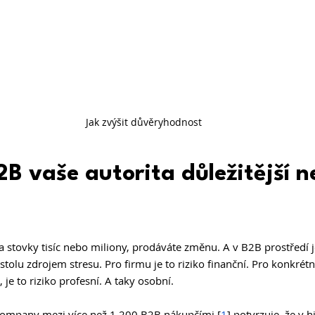
Jak zvýšit důvěryhodnost
2B vaše autorita důležitější n
a stovky tisíc nebo miliony, prodáváte změnu. A v B2B prostředí 
 stolu zdrojem stresu. Pro firmu je to riziko finanční. Pro konkrétn
 je to riziko profesní. A taky osobní.
Company mezi více než 1 200 B2B nákupčími [
1
] potvrzuje, že v h