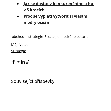
Jak se dostat z konkurenčního trhu 
v 5 krocích
Proč se vyplatí vytvořit si vlastní 
modrý oceán
obchodní strategie
Strategie modrého oceánu
Můj Notes
Strategie
Související příspěvky