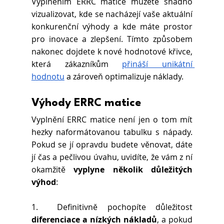
Vyplněním ERRC matice můžete snadno 
vizualizovat, kde se nacházejí vaše aktuální 
konkurenční výhody a kde máte prostor 
pro inovace a zlepšení. Tímto způsobem 
nakonec dojdete k nové hodnotové křivce, 
která zákazníkům
přináší unikátní 
hodnotu
 a zároveň optimalizuje náklady.
Výhody ERRC matice
Vyplnění ERRC matice není jen o tom mít 
hezky naformátovanou tabulku s nápady. 
Pokud se jí opravdu budete věnovat, dáte 
jí čas a pečlivou úvahu, uvidíte, že vám z ní 
okamžitě 
vyplyne několik důležitých 
výhod
:
1.  Definitivně pochopíte důležitost 
diferenciace a nízkých nákladů
, a pokud 