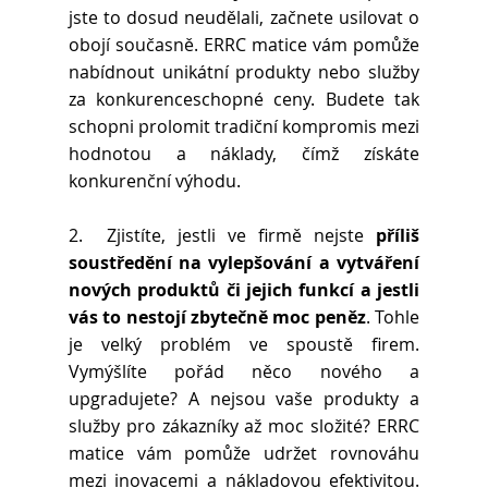
jste to dosud neudělali, začnete usilovat o 
obojí současně. ERRC matice vám pomůže 
nabídnout unikátní produkty nebo služby 
za konkurenceschopné ceny. Budete tak 
schopni prolomit tradiční kompromis mezi 
hodnotou a náklady, čímž získáte 
konkurenční výhodu.
2.  Zjistíte, jestli ve firmě nejste 
příliš 
soustředění na vylepšování a vytváření 
nových produktů či jejich funkcí a jestli 
vás to nestojí zbytečně moc peněz
. Tohle 
je velký problém ve spoustě firem. 
Vymýšlíte pořád něco nového a 
upgradujete? A nejsou vaše produkty a 
služby pro zákazníky až moc složité? ERRC 
matice vám pomůže udržet rovnováhu 
mezi inovacemi a nákladovou efektivitou. 