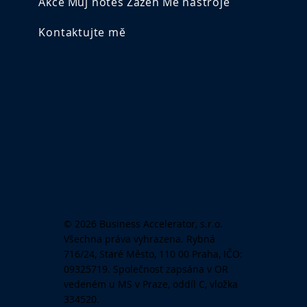
Akce
Můj notes
Zážeh
Mé nástroje
Kontaktujte mě
© 2026 Business Accelerator, s.r.o.
Všechna práva vyhrazena. Rybná
716/24, Staré Město, 110 00 Praha, IČO:
09325719. Společnost zapsána v OR
vedeném u MS v Praze, oddíl C, vložka
334520.