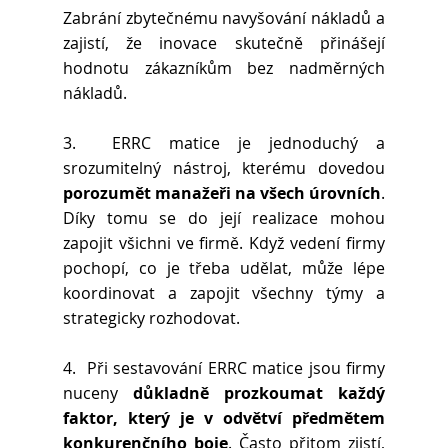
Zabrání zbytečnému navyšování nákladů a 
zajistí, že inovace skutečně přinášejí 
hodnotu zákazníkům bez nadměrných 
nákladů.
3.  ERRC matice je jednoduchý a 
srozumitelný nástroj, kterému dovedou 
porozumět manažeři na všech úrovních
. 
Díky tomu se do její realizace mohou 
zapojit všichni ve firmě. Když vedení firmy 
pochopí, co je třeba udělat, může lépe 
koordinovat a zapojit všechny týmy a 
strategicky rozhodovat.
4.  Při sestavování ERRC matice jsou firmy 
nuceny 
důkladně prozkoumat každý 
faktor, který je v odvětví předmětem 
konkurenčního boje
. Často přitom zjistí, 