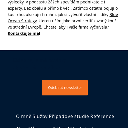
výsledky.
V podcastu Zážeh
zpovídám podnikatele i
Továrna na zakázky se buduje jako
experty. Bez obalu a přímo k věci. Zatímco ostatní bojují o
systém
kus trhu, ukazuju firmám, jak si vytvořit vlastní – díky
Blue
Ocean Strategy
, kterou učím jako první certifikovaný kouč
ve střední Evropě. Chcete, aby i vaše firma vyčnívala?
Kontaktujte mě
!
Odebírejte mé novinky,
ať vám nic neunikne
Odebírat newsletter
O mně
Služby
Případové studie
Reference