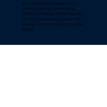
© 2026 Business Accelerator, s.r.o.
Všechna práva vyhrazena. Rybná
716/24, Staré Město, 110 00 Praha, IČO:
09325719. Společnost zapsána v OR
vedeném u MS v Praze, oddíl C, vložka
334520.