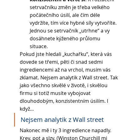
setrvačníku změn je třeba velkého 
počátečního úsilí, ale čím déle 
vydržíte, tím více hybné síly vytvoříte. 
Jednou se setrvačník „utrhne“ a vy 
dosáhnete kýženého průlomu 
situace. 
Pokud jste hledali „kuchařku“, která vás 
dovede se třemi, pěti či snad sedmi 
ingrediencemi až na vrchol, musím vás 
zklamat. Nejsem analytik z Wall street. Tak 
jako všechno skvělé v životě, i skvělou 
firmu si totiž musíte vybojovat 
dlouhodobým, konzistentním úsilím. I 
když…
Nejsem analytik z Wall street 
Nakonec mě i ty 3 ingredience napadly. 
Krev, pot a slzy. (Winston Churchill mi 