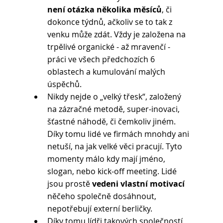
není otázka několika měsíců
, či 
dokonce týdnů, ačkoliv se to tak z 
venku může zdát. Vždy je založena na 
trpělivé organické - až mravenčí - 
práci ve všech předchozích 6 
oblastech a kumulování malých 
úspěchů. 
Nikdy nejde o „velký třesk“, založený 
na zázračné metodě, super-inovaci, 
šťastné náhodě, či čemkoliv jiném. 
Díky tomu lidé ve firmách mnohdy ani 
netuší, na jak velké věci pracují. Tyto 
momenty málo kdy mají jméno, 
slogan, nebo kick-off meeting. Lidé 
jsou prostě 
vedeni vlastní motivací
něčeho společně dosáhnout, 
nepotřebují externí berličky.
Díky tomu lídři takových společností 