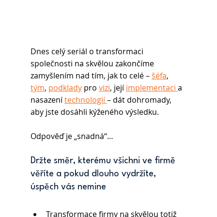
Dnes celý seriál o transformaci 
společnosti na skvělou zakončíme 
zamyšlením nad tím, jak to celé – 
šéfa
, 
tým
, 
podklady
 pro 
vizi
, její 
implementaci 
a 
nasazení 
technologií 
– dát dohromady, 
aby jste dosáhli kýženého výsledku.
Odpověď je „snadná“…
Držte směr, kterému všichni ve firmě 
věříte a pokud dlouho vydržíte, 
úspěch vás nemine
Transformace firmy na skvělou totiž 