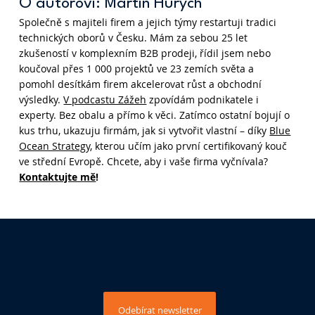
O autorovi: Martin Hurych
Společně s majiteli firem a jejich týmy restartuji tradici
technických oborů v Česku. Mám za sebou 25 let
zkušeností v komplexním B2B prodeji, řídil jsem nebo
koučoval přes 1 000 projektů ve 23 zemích světa a
pomohl desítkám firem akcelerovat růst a obchodní
výsledky.
V podcastu Zážeh
zpovídám podnikatele i
Továrna na zakázky se buduje jako
experty. Bez obalu a přímo k věci. Zatímco ostatní bojují o
systém
kus trhu, ukazuju firmám, jak si vytvořit vlastní – díky
Blue
Ocean Strategy
, kterou učím jako první certifikovaný kouč
ve střední Evropě. Chcete, aby i vaše firma vyčnívala?
Kontaktujte mě
!
Odebírejte mé novinky,
ať vám nic neunikne
Odebírat newsletter