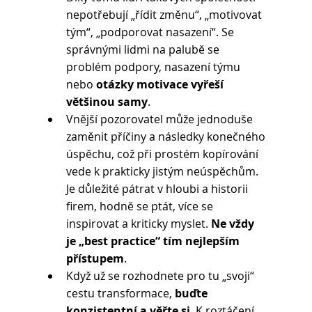
nepotřebují „řídit změnu“, „motivovat 
tým“, „podporovat nasazení“. Se 
správnými lidmi na palubě se 
problém podpory, nasazení týmu 
nebo 
otázky motivace vyřeší 
většinou samy
.
Vnější pozorovatel může jednoduše 
zaměnit příčiny a následky konečného 
úspěchu, což při prostém kopírování 
vede k prakticky jistým neúspěchům. 
Je důležité pátrat v hloubi a historii 
firem, hodně se ptát, více se 
inspirovat a kriticky myslet. 
Ne vždy 
je „best practice“ tím nejlepším 
přístupem
.
Když už se rozhodnete pro tu „svoji“ 
cestu transformace, 
buďte 
konzistentní a věřte si
. K roztáčení 