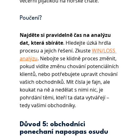
večerní pijatikou na horské chatě.
Poučení? 
Najděte si pravidelně čas na analýzu 
dat, která sbíráte
. Hledejte úzká hrdla 
procesu a jejich řešení. Zkuste 
WIN/LOSS 
analýzu
. Nebojte se klidně proces změnit, 
pokud vidíte změnu chování potenciálních 
klientů, nebo potřebujete upravit chování 
vašich obchodníků. Mít čísla je fajn, ale 
koukat na ně a nedělat s nimi nic, je 
pohrdání těmi, kteří ta data vytvářejí – 
tedy vašimi obchodníky.
Důvod 5: obchodníci 
ponechaní napospas osudu