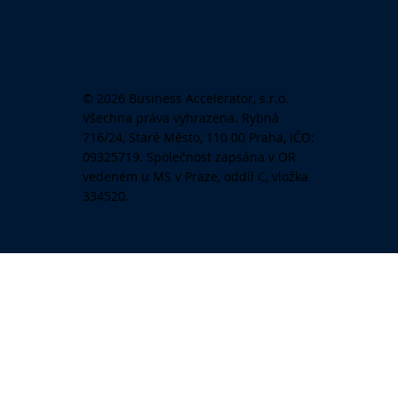
© 2026 Business Accelerator, s.r.o.
Všechna práva vyhrazena. Rybná
716/24, Staré Město, 110 00 Praha, IČO:
09325719. Společnost zapsána v OR
vedeném u MS v Praze, oddíl C, vložka
334520.