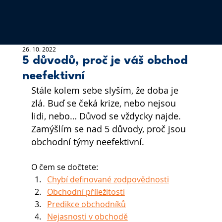
26. 10. 2022
5 důvodů, proč je váš obchod
neefektivní
Stále kolem sebe slyším, že doba je 
zlá. Buď se čeká krize, nebo nejsou 
lidi, nebo… Důvod se vždycky najde. 
Zamýšlím se nad 5 důvody, proč jsou 
obchodní týmy neefektivní.
O čem se dočtete:
Chybí definované zodpovědnosti
Obchodní příležitosti
Predikce obchodníků
Nejasnosti v obchodě