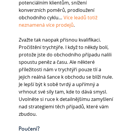
potenciálním klientům, snížení 
konverzních poměrů, prodloužení 
obchodního cyklu… 
Více leadů totiž 
neznamená více prodejů
.
Zvažte tak naopak přísnou kvalifikaci. 
Pročištění trychtýře. I když to někdy bolí, 
protože jste do obchodního případu nalili 
spoustu peněz a času. Ale některé 
příležitosti nám v trychtýři pouze tlí a 
jejich reálná šance k obchodu se blíží nule.
Je lepší být k sobě tvrdý a upřímný a 
vrhnout své síly tam, kde to dává smysl. 
Uvolněte si ruce k detailnějšímu zamyšlení 
nad strategiemi těch případů, které vám 
zbudou.
Poučení?