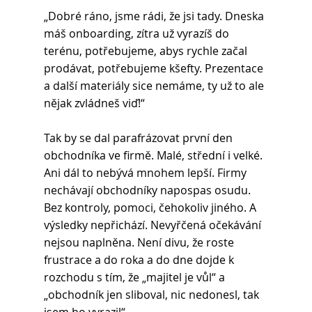
„Dobré ráno, jsme rádi, že jsi tady. Dneska 
máš onboarding, zítra už vyrazíš do 
terénu, potřebujeme, abys rychle začal 
prodávat, potřebujeme kšefty. Prezentace 
a další materiály sice nemáme, ty už to ale 
nějak zvládneš viď!“
Tak by se dal parafrázovat první den 
obchodníka ve firmě. Malé, střední i velké.
Ani dál to nebývá mnohem lepší. Firmy 
nechávají obchodníky napospas osudu. 
Bez kontroly, pomoci, čehokoliv jiného. A 
výsledky nepřichází. Nevyřčená očekávání 
nejsou naplněna. Není divu, že roste 
frustrace a do roka a do dne dojde k 
rozchodu s tím, že „majitel je vůl“ a 
„obchodník jen sliboval, nic nedonesl, tak 
jsem ho vyrazil“.