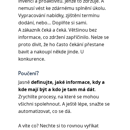
invenci a proaktivitu. Jenže to zdržuje. A 
nemusí vést ke zdárnému splnění úkolu. 
Vypracování nabídky, zjištění termínu 
dodání, nebo… Doplňte si sami. 
A zákazník čeká a čeká. Většinou bez 
informace, co zdržení zapříčinilo. Nelze se 
proto divit, že ho často čekání přestane 
bavit a nakoupí někde jinde. U 
konkurence.
Poučení?
Jasně 
definujte, jaké informace, kdy a 
kde mají být a kdo je tam má dát
. 
Zrychlíte procesy, na které se mohou 
všichni spolehnout. A ještě lépe, snažte se 
automatizovat, co se dá. 
A víte co? Nechte si to rovnou vyříkat 