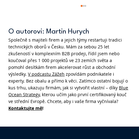
O autorovi: Martin Hurych
Společně s majiteli firem a jejich týmy restartuji tradici
technických oborů v Česku. Mám za sebou 25 let
zkušeností v komplexním B2B prodeji, řídil jsem nebo
koučoval přes 1 000 projektů ve 23 zemích světa a
pomohl desítkám firem akcelerovat růst a obchodní
výsledky.
V podcastu Zážeh
zpovídám podnikatele i
5 DŮVODŮ, PROČ JE OBCHOD PRO CEO
experty. Bez obalu a přímo k věci. Zatímco ostatní bojují o
NOČNÍ MŮROU
kus trhu, ukazuju firmám, jak si vytvořit vlastní – díky
Blue
Ocean Strategy
, kterou učím jako první certifikovaný kouč
ve střední Evropě. Chcete, aby i vaše firma vyčnívala?
Kontaktujte mě
!
Odebírejte mé novinky,