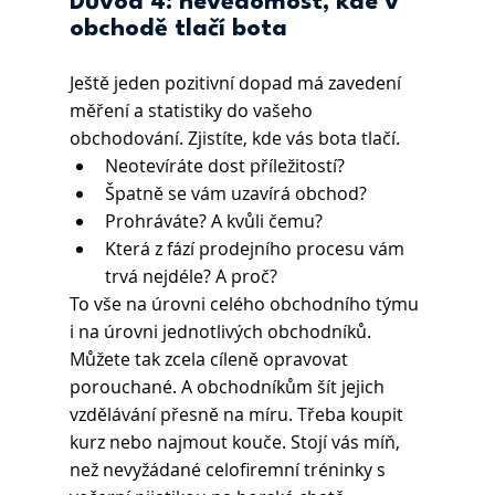
Důvod 4: nevědomost, kde v 
obchodě tlačí bota
Ještě jeden pozitivní dopad má zavedení 
měření a statistiky do vašeho 
obchodování. Zjistíte, kde vás bota tlačí. 
Neotevíráte dost příležitostí? 
Špatně se vám uzavírá obchod? 
Prohráváte? A kvůli čemu? 
Která z fází prodejního procesu vám 
trvá nejdéle? A proč? 
To vše na úrovni celého obchodního týmu 
i na úrovni jednotlivých obchodníků. 
Můžete tak zcela cíleně opravovat 
porouchané. A obchodníkům šít jejich 
vzdělávání přesně na míru. Třeba koupit 
kurz nebo najmout kouče. Stojí vás míň, 
než nevyžádané celofiremní tréninky s 