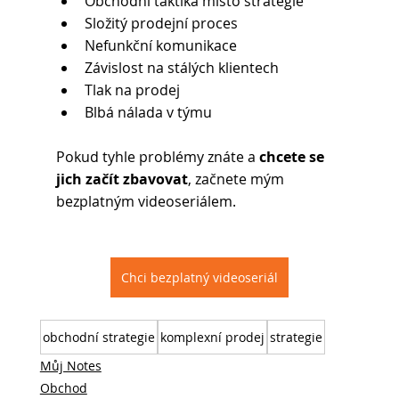
Obchodní taktika místo strategie
Složitý prodejní proces
Nefunkční komunikace
Závislost na stálých klientech
Tlak na prodej
Blbá nálada v týmu
Pokud tyhle problémy znáte a 
chcete se 
jich začít zbavovat
, začnete mým 
bezplatným videoseriálem.
Chci bezplatný videoseriál
obchodní strategie
komplexní prodej
strategie
Můj Notes
Obchod