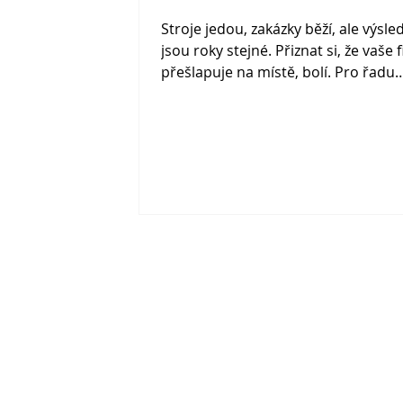
Stroje jedou, zakázky běží, ale výsle
jsou roky stejné. Přiznat si, že vaše 
přešlapuje na místě, bolí. Pro řadu
majitelů je mnohem snazší vinu hod
stagnující trh nebo špatnou dobu. 
zatímco čekáte, až se situace na trh
zázračně zlepší, utíká vám marže i k
nad vlastním byznysem. Pravda je t
že pokud se vaše výsledky nehýbou,
to chyba trhu. Je to důsledek toho, 
máte nastavenou firmu zevnitř.