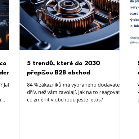
co
5 trendů, které do 2030
 den
přepíšou B2B obchod
? Jak
84 % zákazníků má vybraného dodavatele
d
dřív, než vám zavolají. Jak na to reagovat a
í
co změnit v obchodu ještě letos?
ro