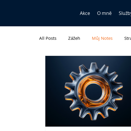
Akce
O mně
Služb
All Posts
Zážeh
Můj Notes
Str