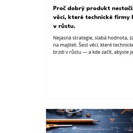
Proč dobrý produkt nestačí: Še
věcí, které technické firmy 
v růstu.
Nejasná strategie, slabá hodnota, z
na majiteli. Šest věcí, které technick
brzdí v růstu — a kde začít, abyste j
překonali.