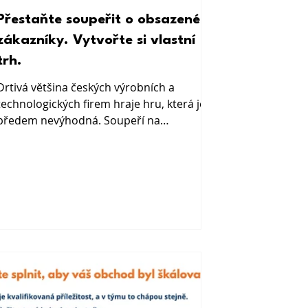
Přestaňte soupeřit o obsazené
zákazníky. Vytvořte si vlastní
trh.
Drtivá většina českých výrobních a
technologických firem hraje hru, která je
předem nevýhodná. Soupeří na
přeplněných trzích o zákazníky, kteří si je
seřadí do tabulky a vybírají podle ceny.
Přitom existuje jiný přístup a vysoká
kvalita i technologická zdatnost k němu
dávají víc předpokladů, než si většina
majitelů a ředitelů připouští. Red Ocean:
zakázky vybojované na úkor slušné marže
Představte si krvavý oceán. Přesně takový
obraz použili profesoři W. Chan Kim a
Renée Ma