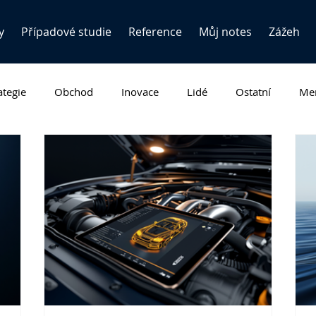
y
Případové studie
Reference
Můj notes
Zážeh
ategie
Obchod
Inovace
Lidé
Ostatní
Men