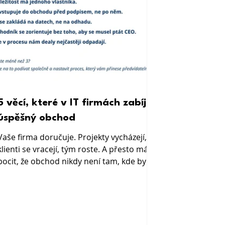
5 věcí, které v IT firmách zabíjejí
úspěšný obchod
Vaše firma doručuje. Projekty vycházejí,
klienti se vracejí, tým roste. A přesto máte
pocit, že obchod nikdy není tam, kde by
měl být. Může za to paradox, který v IT
firmách vídám často. Na jedné straně umí
řídit složité procesy s desítkami
proměnných, ale jejich obchod žádný
jasně daný proces nemá. Výsledek je pak