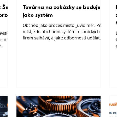
st
Továrna na zakázky se buduje
brzdí
jako systém
Obchod jako proces místo „uvidíme". Pět
míst, kde obchodní systém technických
ávislost
firem selhává, a jak z odbornosti udělat
é firmy
opakovatelnou továrnu na zakázky.
e