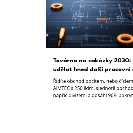
Továrna na zakázky 2030: 
udělat hned další pracovní
Řídíte obchod pocitem, nebo číslem
AIMTEC s 250 lidmi sjednotil obcho
napříč divizemi a dosáhl 96% pokryt
portfolia. Konkrétní 90denní plán p
firmy do 300 lidí.